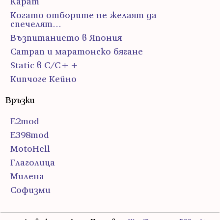
Карат
Когато отборите не желаят да
спечелят…
Възпитанието в Япония
Сатрап и маратонско бягане
Static в C/C++
Кипчоге Кейно
Връзки
E2mod
E398mod
MotoHell
Глаголица
Милена
Софизми