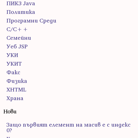
ПИК3 Java
Политика
Програмни Среди
С/С++
Семейни
Уеб JSP
УКИ
УКИТ
Факс
Физика
ХHTML
Храна
Нови
Защо първият елемент на масив е с индекс
0?