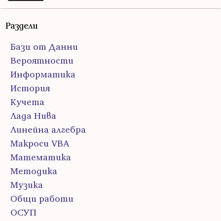
Раздели
Бази от Данни
Вероятности
Информатика
История
Кучета
Лада Нива
Линейна алгебра
Макроси VBA
Математика
Методика
Музика
Общи работи
ОСУП