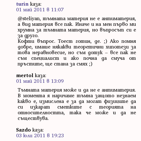
turin
каза:
01 май 2011 в 11:07
@steliyan, тъмната материя не е антиматерия,
а вид материя все пак. Иначе и на мен първо ми
хрумна за тъмната материя, но въпросът си е
за друго.
Кофти въпрос. Тоест готин, де. ;) Ако помня
добре, имаше някакви теоретични хипотези за
това неравновесие, но съм дотук – все пак не
съм специалист и ако почна да смуча от
пръстите, ще стана за смях ;)
mertol
каза:
01 май 2011 в 13:09
Тъмната материя може и да не е антиматерия.
В момента я наричаме тъмна защото незнаем
какво е, измислена е за да могат физиците да
си изкарат сметките с теорията на
относителността, така че може и да не
съществува.
Sazdo
каза:
03 юли 2011 в 19:23