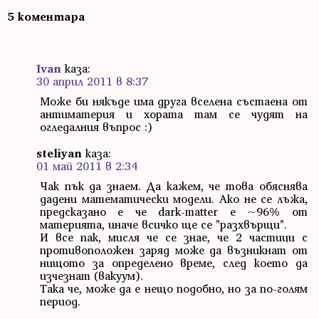
5 коментара
Ivan
каза:
30 април 2011 в 8:37
Може би някъде има друга вселена състаена от
антиматерия и хората там се чудят на
огледалния въпрос :)
steliyan
каза:
01 май 2011 в 2:34
Чак пък да знаем. Да кажем, че това обяснява
дадени математически модели. Ако не се лъжа,
предсказано е че dark-matter е ~96% от
материята, иначе всичко ще се "разхвърщи".
И все пак, мисля че се знае, че 2 частици с
противоположен заряд може да възникнат от
нищото за определено време, след което да
изчезнат (вакуум).
Така че, може да е нещо подобно, но за по-голям
период.