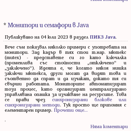
*
Монитори и семафори в Java
Публикувано на 04 юли 2023 в раздел
ПИК3 Java
.
Вече съм показвал няколко примери с употребата на
монитори. Зад кадър в тях стои т.нар. мютекс
(mutex) - представете си го като ключалка
(променлива със стойности „отключено“ и
„заключено“). Идеята е, че когато някоя нишка
заключи мютекса, други могат да видят това и
съответно да спрат и да изчакат, докато тя си
свърши работата. Мониторите автоматизират
този процес, като организират централизирано
управлявана опашка за изчакване на ресурсите. Това
се прави чрез
синхронизирани блокове или
синхронизирани методи
. Тук просто ще припомня с
елементарен пример.
Прочети още...
.
Няма коментари