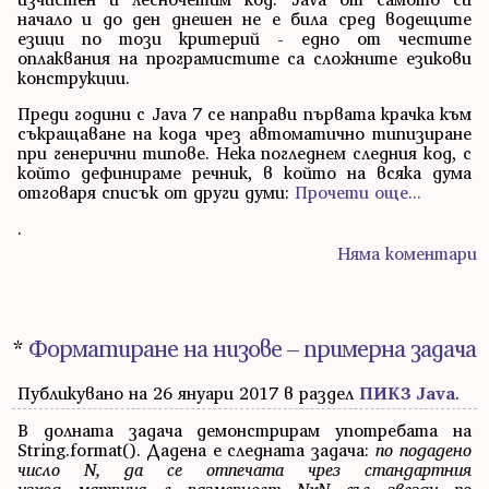
начало и до ден днешен не е била сред водещите
езици по този критерий - едно от честите
оплаквания на програмистите са сложните езикови
конструкции.
Преди години с Java 7 се направи първата крачка към
съкращаване на кода чрез автоматично типизиране
при генерични типове. Нека погледнем следния код, с
който дефинираме речник, в който на всяка дума
отговаря списък от други думи:
Прочети още...
.
Няма коментари
*
Форматиране на низове – примерна задача
Публикувано на 26 януари 2017 в раздел
ПИК3 Java
.
В долната задача демонстрирам употребата на
String.format(). Дадена е следната задача:
по подадено
число N, да се отпечата чрез стандартния
изход матрица с размерност NxN със звезди по