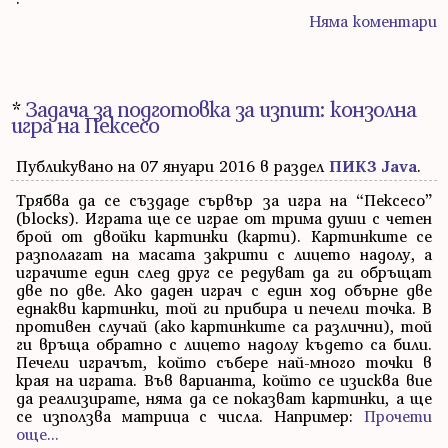
Няма коментари
*
Задача за подготовка за изпит: конзолна
игра на Пексесо
Публикувано на 07 януари 2016 в раздел
ПИК3 Java
.
Трябва да се създаде сървър за игра на “Пексесо”
(blocks). Играта ще се играе от трима души с четен
брой от двойки картинки (карти). Картинките се
разполагат на масата закрити с лицето надолу, а
играчите един след друг се редуват да ги обръщат
две по две. Ако даден играч с един ход обърне две
еднакви картинки, той ги прибира и печели точка. В
противен случай (ако картинките са различни), той
ги връща обратно с лицето надолу където са били.
Печели играчът, който събере най-много точки в
края на играта. Във варианта, който се изисква вие
да реализирате, няма да се показват картинки, а ще
се използва матрица с числа. Например:
Прочети
още...