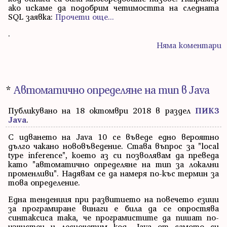
ако искаме да подобрим четимостта на следната
SQL заявка:
Прочети още...
.
Няма коментари
*
Автоматично определяне на тип в Java
Публикувано на 18 октомври 2018 в раздел
ПИК3
Java
.
С идването на Java 10 се въведе едно вероятно
дълго чакано нововъведение. Става въпрос за "local
type inference", което аз си позволявам да преведа
като "автоматично определяне на тип за локални
променливи". Надявам се да намеря по-къс термин за
това определение.
Една тенденция при развитието на повечето езици
за програмиране винаги е била да се опростява
синтаксиса така, че програмистите да пишат по-
изчистен и лесночетим код. Java от самото си