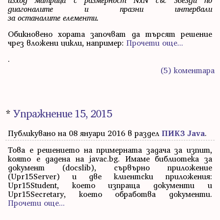
диагоналите и празни интервали
за останалите елементи.
Обикновено хората започват да търсят решение
чрез вложени цикли, например:
Прочети още...
.
(5)
коментара
*
Упражнение 15, 2015
Публикувано на 08 януари 2016 в раздел
ПИК3 Java
.
Това е решението на примерната задача за изпит,
която е дадена на javac.bg. Имаме библиотека за
документ (docslib), сървърно приложение
(Upr15Server) и две клиентски приложения:
Upr15Student, което изпраща документи и
Upr15Secretary, което обработва документи.
Прочети още...
.