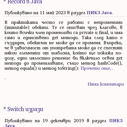
*
Record в Java
Публикувано на 11 май 2023 в раздел
ПИК3 Java
.
В практиката често се работи с непроменими
(immutable) обекти. Те се описват чрез класове, в
които всички член променливи са private и final, и има
само и единствено get методи. Така след като е
създаден, обектът не може да се променя. Въпреки,
че в зависимост от употребата може да се спестят
някои елементи от шаблона, който ще покажа по-
долу, едно цялостно решение би включило освен get
методи до променливите, също метод hashCode(),
метод equals() и метод toString():
Прочети още...
.
Няма коментари
*
Switch изрази
Публикувано на 19 декември 2019 в раздел
ПИК3
Java
.