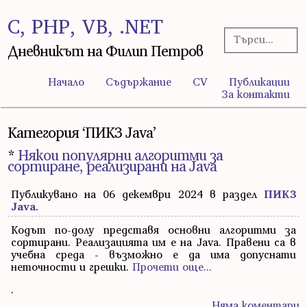
C, PHP, VB, .NET
Дневникът на Филип Петров
Начало
Съдържание
CV
Публикации
За контакти
Категория ‘ПИК3 Java’
*
Някои популярни алгоритми за
сортиране, реализирани на Java
Публикувано на 06 декември 2024 в раздел
ПИК3
Java
.
Кодът по-долу представя основни алгоритми за
сортирани. Реализацията им е на Java. Правени са в
учебна среда - възможно е да има допуснати
неточности и грешки.
Прочети още...
.
Няма коментари