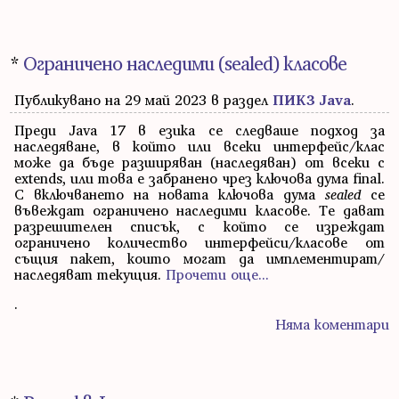
*
Ограничено наследими (sealed) класове
Публикувано на 29 май 2023 в раздел
ПИК3 Java
.
Преди Java 17 в езика се следваше подход за
наследяване, в който или всеки интерфейс/клас
може да бъде разширяван (наследяван) от всеки с
extends, или това е забранено чрез ключова дума final.
С включването на новата ключова дума
sealed
се
въвеждат ограничено наследими класове. Те дават
разрешителен списък, с който се изреждат
ограничено количество интерфейси/класове от
същия пакет, които могат да имплементират/
наследяват текущия.
Прочети още...
.
Няма коментари