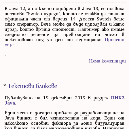
В Java 12, а по-късно подобрено в Java 13, се появиха
тестови "Switch изрази", които се очаква да станат
официална част от версия 14. Досега Switch беше
само оператор. Вече може да бъде използван и като
израз, който връща стойност. Например ако имаме
следното решение за превръщане на число в
текстовият низ за ден от седмицата:
Прочети
още...
.
Няма коментари
*
Текстови блокове
Публикувано на 19 декември 2019 в раздел
ПИК3
Java
.
Един чест и досаден проблем за разработчиците на
Java винаги е бил четимостта на кода. Един от
няколкото основни фактора за лошо визуализиран
код винаги са били многоредовите низове. Например