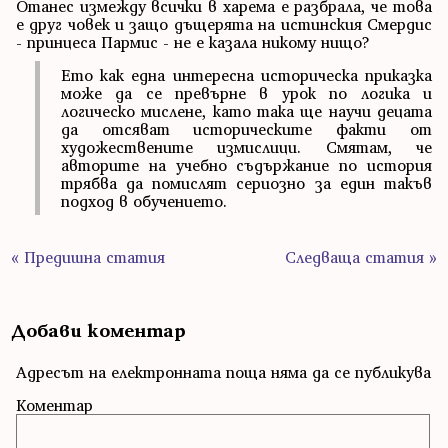
Отанес измежду всички в харема е разбрала, че това
е друг човек и защо дъщерята на истинския Смердис
- принцеса Пармис - не е казала никому нищо?
Ето как една интересна историческа приказка
може да се превърне в урок по логика и
логическо мислене, като така ще научи децата
да отсяват историческите факти от
художествените измислици. Смятам, че
авторите на учебно съдържание по история
трябва да помислят сериозно за един такъв
подход в обучението.
« Предишна статия
Следваща статия »
Добави коментар
Адресът на електронната поща няма да се публикува
Коментар