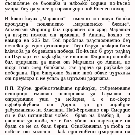
състояние се влошава и няколко години по-късно
умира, без да успее да организира нов военен поход.
И като казах „Маратон“ - именно от тази битка
произлиза понятието „маратонско бягане“.
Атлетът Фидипид бил изпратен от град Маратон
да търси помощ от армията в Атина, която се
намира на 225 км. Той пробягал разстоянието без
почивка за едно денонощие. Тази бърза реакция била
ключова за бъдещата победа. По-късно в друг разказ
на Плутарх се разказва, че същият Фидипид отново
бил изпратен да тича от Маратон до Атина, но
този път след битката, със задача да разкаже за
победата. При второто бягане той обаче издъхнал
от преумора и не успял да изпълни задачата.
П.П. Извън древногръцките приказки, съвремените
историци смятат историята за Гаумата и
отрязаните уши за невярна, а е по-скоро
изфабрикувана от Дарий, за да оправдае
завземането на властта. Най-вероятно цар Смердис
си е бил истинския човек - брат на Камбиз II, - а
данните за това, че е бил убит по нареждане на
брат се не са били верни. Основанията за това са
повече от логични - как единствено дъщерята на