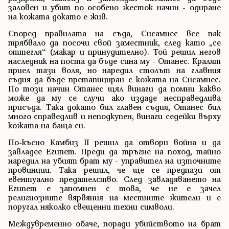
заловен и убит по особено жесток начин - одиране
на кожата докато е жив.
Според правилата на съда, Сисамнес все пак
трябвало да посочи свой заместник, след като „се
оттегля“ (макар и принудително). Той решил негов
наследник на поста да бъде сина му - Отанес. Кралят
приел тази воля, но наредил столът на главния
съдия да бъде претапициран с кожата на Сисамнес.
По този начин Отанес щял винаги да помни какво
може да му се случи ако издаде несправедлива
присъда. Така докато бил главен съдия, Отанес бил
много справедлив и неподкупен, винаги седейки върху
кожата на баща си.
По-късно Камбиз II решил да отвори война и да
завладее Египет. Преди да тръгне на поход, тайно
наредил на убият брат му - управител на източните
провинции. Така решил, че ще се предпази от
евентуално предателство. След завладяването на
Египет е запомнен с това, че не е зачел
религиозните вярвяния на местните жители и е
поругал няколко свещенни техни символи.
Междувременно обаче, поради убийството на брат