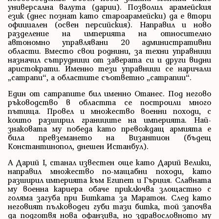
универсална валута (дарии). Позволил арамейския
език (днес познат като староарамейски) да е втори
официален (освен персийския). Направил и ново
разделение на империята на относително
автономно управлявани 20 административни
области. Вместо свои роднини, за техни управници
назначил сътрудници от заверата си и други видни
аристократи. Именно тези управници се наричали
„сатрапи“, а областите съответно „сатрапии“.
Един от сатрапите бил именно Отанес. Под негово
ръководство в областта се построили много
пътища. Провел и множество военни походи, с
които разширил границите на империята. Най-
знаковата му победа като превождащ армията е
била превземането на Византион (бъдещ
Константинопол, днешен Истанбул).
А Дарий I, станал известен още като Дарий Велики,
направил множество по-мащабни походи, като
разширил империята към Египет и Гърция. Славната
му военна кариера обаче приключва злощастно с
голяма загуба при Битката за Маратон. След като
неговият пълководец губи тази битка, той започва
да подготвя нова офанзива, но здравословното му