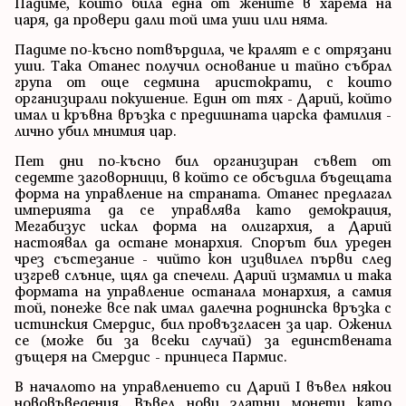
Падиме, който била една от жените в харема на
царя, да провери дали той има уши или няма.
Падиме по-късно потвърдила, че кралят е с отрязани
уши. Така Отанес получил основание и тайно събрал
група от още седмина аристократи, с които
организирали покушение. Един от тях - Дарий, който
имал и кръвна връзка с предишната царска фамилия -
лично убил мнимия цар.
Пет дни по-късно бил организиран съвет от
седемте заговорници, в който се обсъдила бъдещата
форма на управление на страната. Отанес предлагал
империята да се управлява като демокрация,
Мегабизус искал форма на олигархия, а Дарий
настоявал да остане монархия. Спорът бил уреден
чрез състезание - чийто кон изцвилел първи след
изгрев слънце, щял да спечели. Дарий измамил и така
формата на управление останала монархия, а самия
той, понеже все пак имал далечна роднинска връзка с
истинския Смердис, бил провъзгласен за цар. Оженил
се (може би за всеки случай) за единствената
дъщеря на Смердис - принцеса Пармис.
В началото на управлението си Дарий I въвел някои
нововъведения. Въвел нови златни монети като