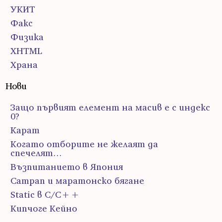
УКИТ
Факс
Физика
ХHTML
Храна
Нови
Защо първият елемент на масив е с индекс
0?
Карат
Когато отборите не желаят да
спечелят…
Възпитанието в Япония
Сатрап и маратонско бягане
Static в C/C++
Кипчоге Кейно