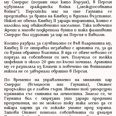
му Смердис (познат още като Бързия), в Персия
избухнала гражданска война („междуособната
война“). Персийски маг на име Гаумата се
представил за брата на Камбиз и вдигнал възстание.
Никой не обичал Камбиз II заради тиранията, която е
наложил над обикновеното население. Така повечето
жреци и магове подкрепили бунта и така фалшивият
Смердис бил издигнат за цар на Персия и Вавилон.
Когато разбрал за случващото се във владенията му,
Камбиз II се отправил незабавно с армията си, за да
си взима обратно властта. В яда се обаче неволно се
порязал на собствения си меч. Получила се тежка
инфекция и около 20 дни по-късно починал. Армията
му се разпиляла из Египет и повечето от войниците
никога не се завърнали обратно в Персия.
По времето на управлението на мнимият цар
Смердис (всъщност маг Гаумата), Отанес
продължил да е главен съдия. Именно той заподозрял
измамата със смяната на личността. Знаело се, че
Гаумата бил с отрязани уши заради предишни
прегрешения, но не можело току така лесно да се
накара царят да си покаже ушите пред хората.
Затова Отанес помолил собствената си дъщеря