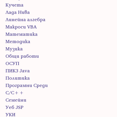
Кучета
Лада Нива
Линейна алгебра
Макроси VBA
Математика
Методика
Музика
Общи работи
ОСУП
ПИК3 Java
Политика
Програмни Среди
С/С++
Семейни
Уеб JSP
УКИ