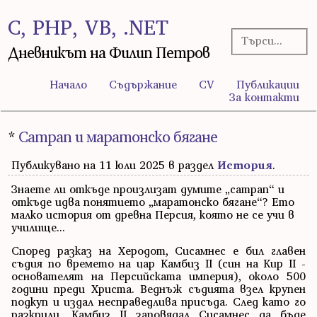
C, PHP, VB, .NET
Дневникът на Филип Петров
Начало
Съдържание
CV
Публикации
За контакти
*
Сатрап и маратонско бягане
Публикувано на 11 юли 2025 в раздел
История
.
Знаете ли откъде произлизат думите „сатрап“ и
откъде идва понятието „маратонско бягане“? Ето
малко история от древна Персия, която не се учи в
училище...
Според разказ на Херодот, Сисамнес е бил главен
съдия по времето на цар Камбиз II (син на Кир II -
основателят на Персийската империя), около 500
години преди Христа. Веднъж съдията взел крупен
подкуп и издал несправедлива присъда. След като го
разкрили, Камбиз II заповядал Сисамнес да бъде