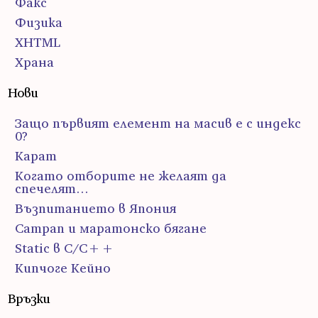
Факс
Физика
ХHTML
Храна
Нови
Защо първият елемент на масив е с индекс
0?
Карат
Когато отборите не желаят да
спечелят…
Възпитанието в Япония
Сатрап и маратонско бягане
Static в C/C++
Кипчоге Кейно
Връзки