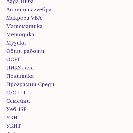
Лада Нива
Линейна алгебра
Макроси VBA
Математика
Методика
Музика
Общи работи
ОСУП
ПИК3 Java
Политика
Програмни Среди
С/С++
Семейни
Уеб JSP
УКИ
УКИТ