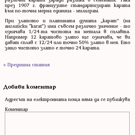
през 1907 г. французите стандартизират карата
към по-точна мерна единица - милиграм.
При златото и платината думата „карат“ (на
английски "karat") има съвсем различно значение - то
означава 1/24-та чистота на метала в сплавта.
Например 12 каратово злато ще означава, че ви
дават сплав с 12/24 или точно 50% злато в нея. Ето
защо чистото злато е точно 24 карата.
« Предишна статия
Добави коментар
Адресът на електронната поща няма да се публикува
Коментар