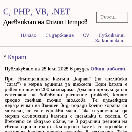
C, PHP, VB, .NET
Дневникът на Филип Петров
Начало
Съдържание
CV
Публикации
За контакти
*
Карат
Публикувано на 25 юли 2025 в раздел
Общи работи
.
При скъпоценните камъни „карат“ (на английски
"carat") е мерна единица за тежест. Един карат е
равен на точно 200 милиграма.
Думата произлиза от
семената на бобовото растение рожков, които
средно тежат точно толкова. Те изглеждат
неразличими на външен вид, поради което хората си
мислели, че са с еднаква маса. Така и започнали да
мерят скъпоценни камъни с теглилки и семена. С
времето се оказало обаче, че в различни региони на
света един и същи скъпоценен камък се оценява с
различни карати заради разлика в семената. Така