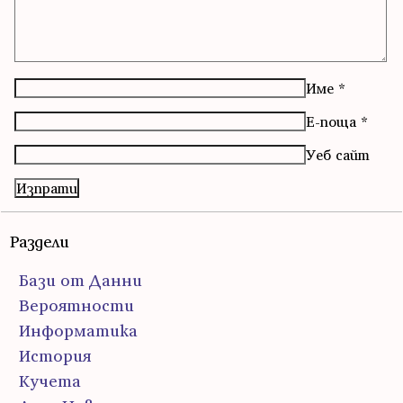
Име
*
Е-поща
*
Уеб сайт
Раздели
Бази от Данни
Вероятности
Информатика
История
Кучета