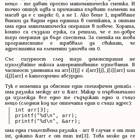
нещо - те дават просто математическа сметка. И
точно оттук идва и причината първият елемент на
масив да е с индекс 0, а не 1. Ако беше 1, трябваше
винаги да вадим една единица в сметката, а оттам
има една математическа операция в повече. Хората,
които са създали езика, са решили, че е по-добре
тази операция да бъде спестена. За сметка на това
програмистите е трябвало да свикнат, че
адресацията на елементи започва от 0.
Със сигурност след тази демонстрация не
използвайте никога алтернативните изписвания. В
частност замяната на arr[i][j] с i[arr][j], j[i][arr] или
i[j][arr] е категорично абсурдно.
Тук е момента да обясним един специфичен детайл -
има разлика между arr и &arr. Макар и първоначално
да изглежда все едно те съдържат едно и също
нещо (следния код ще отпечата един и същи адрес):
int arr[3];

printf("%d\n", arr);

printf("%d\n", &arr);
има една съществена разлика - arr в случая е от тип
int, докато &arr е от тип int[3]. Това може да се