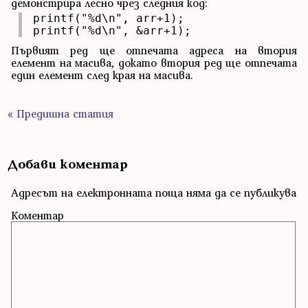
демонстрира лесно чрез следния код:
printf("%d\n", arr+1);

printf("%d\n", &arr+1);
Първият ред ще отпечата адреса на втория
елемент на масива, докато втория ред ще отпечата
един елемент след края на масива.
« Предишна статия
Добави коментар
Адресът на електронната поща няма да се публикува
Коментар