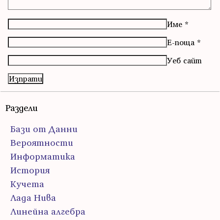
Име
*
Е-поща
*
Уеб сайт
Раздели
Бази от Данни
Вероятности
Информатика
История
Кучета
Лада Нива
Линейна алгебра