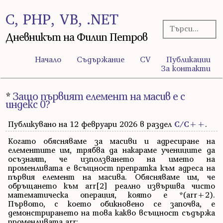
C, PHP, VB, .NET
Дневникът на Филип Петров
Начало
Съдържание
CV
Публикации
За контакти
*
Защо първият елемент на масив е с
индекс 0?
Публикувано на 12 февруари 2026 в раздел
С/С++
.
Когато обясняваме за масиви и адресиране на
елементите им, трябва да накараме учениците да
осъзнаят, че използването на името на
променливата е всъщност препратка към адреса на
първия елемент на масива. Обясняваме им, че
обръщането към arr[2] реално извършва чисто
математическа операция, която е *(arr+2).
Първото, с което обикновено се започва, е
демонстрирането на това какво всъщност съдържа
променливата arr: