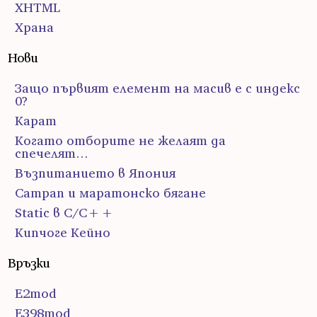
ХHTML
Храна
Нови
Защо първият елемент на масив е с индекс
0?
Карат
Когато отборите не желаят да
спечелят…
Възпитанието в Япония
Сатрап и маратонско бягане
Static в C/C++
Кипчоге Кейно
Връзки
E2mod
E398mod