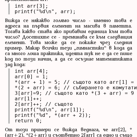
int arr[3];

printf("%d\n", arr);
Вижда се някакво голямо число - именно това е
адреса на първия елемент на масива в паметта.
Тогава какво става ако прибавим единица към това
число? Досетихте се - преминава се към следващия
елемент. Това може да се покаже чрез следния
пример. Макар всички тези „гимнастики“ в кода да
са много лоша практика, идеята тук не е да се пише
код по този начин, а да се осъзнае математиката
зад кода:
int arr[4];

arr[0] = 1;

*(arr + 1) = 5; // същото като arr[1] = 
*(2 + arr) = 6; // събирането е комутати
3[arr]=9; // същото като *(3 + arr) = 9

arr[1]++;

2[arr]++; // същото 

printf("%d\n", arr[1]);

printf("%d", *(arr + 2));

return 0;
От този примери се вижда веднага, че arr[2], *
(arr+2), *(2+arr) и съответно 2[arr] са едно и също