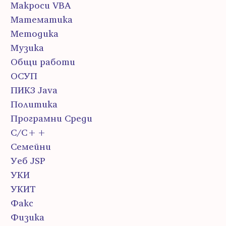
Макроси VBA
Математика
Методика
Музика
Общи работи
ОСУП
ПИК3 Java
Политика
Програмни Среди
С/С++
Семейни
Уеб JSP
УКИ
УКИТ
Факс
Физика