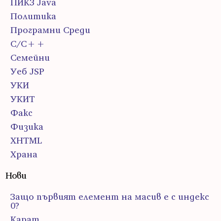
ПИК3 Java
Политика
Програмни Среди
С/С++
Семейни
Уеб JSP
УКИ
УКИТ
Факс
Физика
ХHTML
Храна
Нови
Защо първият елемент на масив е с индекс
0?
Карат