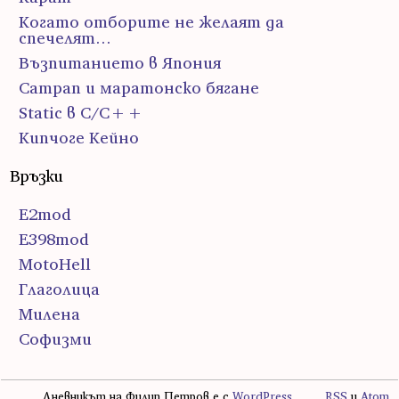
Когато отборите не желаят да
спечелят…
Възпитанието в Япония
Сатрап и маратонско бягане
Static в C/C++
Кипчоге Кейно
Връзки
E2mod
E398mod
MotoHell
Глаголица
Милена
Софизми
Дневникът на Филип Петров е с
WordPress
RSS
и
Atom