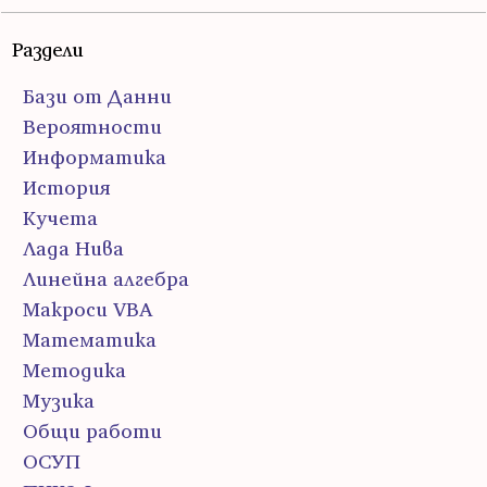
Раздели
Бази от Данни
Вероятности
Информатика
История
Кучета
Лада Нива
Линейна алгебра
Макроси VBA
Математика
Методика
Музика
Общи работи
ОСУП