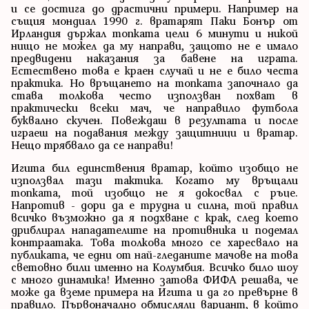
и се достига до драстични примери. Например на
същия мондиал 1990 г. вратарят Паки Бонър от
Ирландия държал топката цели 6 минути и никой
нищо не можел да му направи, защото не е имало
предвидени наказания за бавене на играта.
Естествено това е краен случай и не е било честа
практика. Но връщането на топката започнало да
става толкова често използван похват в
практически всеки мач, че направило футбола
буквално скучен. Повеждаш в резултата и после
играеш на подавания между защитници и вратар.
Нещо трябвало да се направи!
Игита бил единствения вратар, който изобщо не
използвал тази тактика. Когато му връщали
топката, той изобщо не я докосвал с ръце.
Напротив - дори да е трудна и силна, той правил
всичко възможно да я подхване с крак, след което
дриблирал нападателите на противника и подемал
контраатака. Това толкова много се харесвало на
публиката, че едни от най-гледаните мачове на това
световно били именно на Колумбия. Всичко било шоу
с много динамика! Именно затова ФИФА решава, че
може да вземе примера на Игита и да го превърне в
правило. Първоначално обмисляли вариант, в който