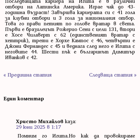
Последващата кариера на Игита е в различни
отбори на Латинска Америка. Играе чак до 43-
годишна възраст! Завършва кариерата си с 41 гола
за клубни отбори и 3 гола за националния отбор.
Това го прави петият по голове вратар в света.
Първи е бразилецът Рожерио Сени с цели 131, втори
е Хосе Чилаверт с 62 (единственият вратар с
хеттрик), трети е Хорхе Кампос с 46, четвърти е
Джони Фернандес с 45 и веднага след него е Игита с
неговите 44. Шести пък е българинът Димитър
Иванков с 42.
« Предишна статия
Следваща статия »
Един коментар
Христо Михайлов
каза:
29 юни 2025 в 1:17
Помним го Игита.Но как да провокираме