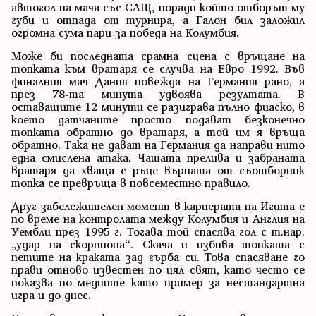
автогол на мача със САЩ, поради който отборът му
губи и отпада от турнира, а Галон бил заложил
огромна сума пари за победа на Колумбия.
Може би последната срамна сцена с връщане на
топката към вратаря се случва на Евро 1992. Във
финалния мач Дания повежда на Германия рано, а
през 78-та минута удвоява резултата. В
оставащите 12 минути се разиграва пълно фиаско, в
което датчаните просто подават безконечно
топката обратно до вратаря, а той им я връща
обратно. Така не дават на Германия да направи нито
една смислена атака. Чашата прелива и забраната
вратаря да хваща с ръце върната от съотборник
топка се превръща в повсеместно правило.
Друг забележителен момент в кариерата на Игита е
по време на контролата между Колумбия и Англия на
Уембли през 1995 г. Тогава той спасява гол с т.нар.
„удар на скорпиона“. Скача и избива топката с
петите на краката зад гърба си. Това спасяване го
прави отново известен по цял свят, като често се
показва по медиите като пример за нестандартна
игра и до днес.