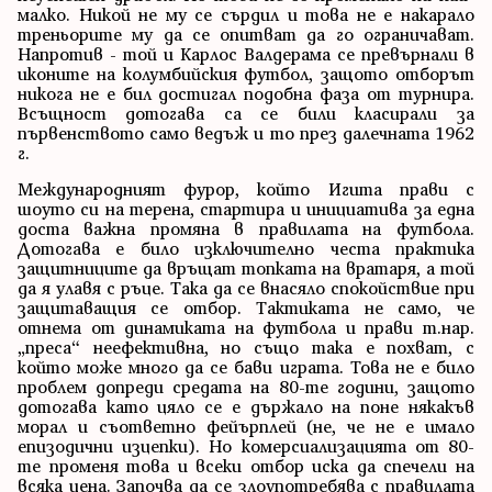
малко. Никой не му се сърдил и това не е накарало
треньорите му да се опитват да го ограничават.
Напротив - той и Карлос Валдерама се превърнали в
иконите на колумбийския футбол, защото отборът
никога не е бил достигал подобна фаза от турнира.
Всъщност дотогава са се били класирали за
първенството само ведъж и то през далечната 1962
г.
Международният фурор, който Игита прави с
шоуто си на терена, стартира и инициатива за една
доста важна промяна в правилата на футбола.
Дотогава е било изключително честа практика
защитниците да връщат топката на вратаря, а той
да я улавя с ръце. Така да се внасяло спокойствие при
защитаващия се отбор. Тактиката не само, че
отнема от динамиката на футбола и прави т.нар.
„преса“ неефективна, но също така е похват, с
който може много да се бави играта. Това не е било
проблем допреди средата на 80-те години, защото
дотогава като цяло се е държало на поне някакъв
морал и съответно фейърплей (не, че не е имало
епизодични изцепки). Но комерсиализацията от 80-
те променя това и всеки отбор иска да спечели на
всяка цена. Започва да се злоупотребява с правилата