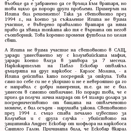
въобще да е забранено да се връща към вратаря, но
това щяло да породи други проблеми. Примерът на
Игита бил решението! Така за световното през
1994 г., на което за съжаление Игита не взима
участие, е въведено правилото вратаря да няма
право да хваща топката ако тя е върната от негов
съотборник. Това коренно променя футбола по целия
свят.
А Игита не взима участие на световното в САЩ,
заради замесването му с колумбийската мафия,
заради което влиза в затвора за 7 месеца.
Наркокартелът на Пабло Ескобар отвлякъл
дъщерята на друг наркобос - Карлос Молина, - а
Игита действал като посредник за откупа. Това
само по себе си не е укоримо и не е невероятно да го
е направил с добри намерения, т.е. да не е бил
замесен в самото отвличане. Но поради това, че е
приел да получи лична награда от 64 хиляди долара за
посредничеството от бащата на отвлеченото
момиче, е бил осъден - нарушава закона. Световното
през 1994 г. също става печално известно за
Колумбия и с друга случка - убийството на
защитника Андрес Ескобар от шофьора на наркобоса
Сантяго Галон. Причината била, че Ескобар вкарал