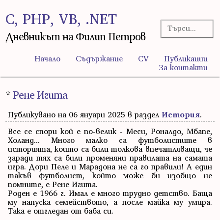
C, PHP, VB, .NET
Дневникът на Филип Петров
Начало
Съдържание
CV
Публикации
За контакти
*
Рене Игита
Публикувано на 06 януари 2025 в раздел
История
.
Все се спори кой е по-велик - Меси, Роналдо, Мбапе,
Холанд... Много малко са футболистите в
историята, които са били толкова впечатляващи, че
заради тях са били променяни правилата на самата
игра. Дори Пеле и Марадона не са го правили! А един
такъв футболист, който може би изобщо не
помните, е Рене Игита.
Роден е 1966 г. Имал е много трудно детство. Баща
му напуска семейството, а после майка му умира.
Така е отгледан от баба си.