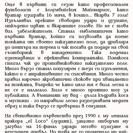
Още в първият си сезон като професионален
футболист с колумбийския Мийонариос, като
вратар изиграва 16 мача, в които... вкарва 7 гола!
Изпълнявал преките свободни удари и дузпите,
откъдето идват и вкараните голове. Но не с това
бил забележителен. Станал емблематичен като
първият вратар, който си позволява да поеме
топката от своето наказателно поле, да дриблира
до центъра на терена и чак тогава да подаде на свой
съотборник в нападението. Така подемал
изненадващи и ефективни контраатаки. Понякога
стигал чак до противниковото наказателно поле.
Много бързо станал популярен с тези си изпълнения,
както и с атрактивните си спасявания. Много често
правил нарочно акробатични скокове при хващането
на топката, въпреки че като цяло тя е била лесна и
не се е налагало. Било е много приятно шоу за
публиката. А външният му вид - дълга къдрава коса
и мустаци - го направили лесно разпознаваем медиен
образ и така бързо се превърнал в сензация.
На световното първенство през 1990 г. му лепнали
прякора „el Loco“ (лудият), защото отборът му
загубил на 16-финал заради негово излизане и
неуспешен дрибъл. Но това не го променило ни най-