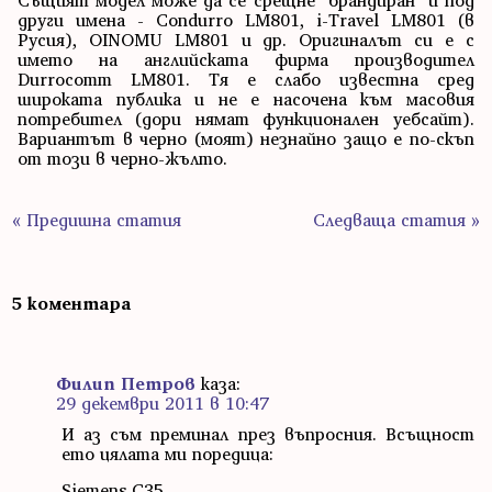
Същият модел може да се срещне "брандиран" и под
други имена - Condurro LM801, i-Travel LM801 (в
Русия), OINOMU LM801 и др. Оригиналът си е с
името на английската фирма производител
Durrocomm LM801. Тя е слабо известна сред
широката публика и не е насочена към масовия
потребител (дори нямат функционален уебсайт).
Вариантът в черно (моят) незнайно защо е по-скъп
от този в черно-жълто.
« Предишна статия
Следваща статия »
5 коментара
Филип Петров
каза:
29 декември 2011 в 10:47
И аз съм преминал през въпросния. Всъщност
ето цялата ми поредица:
Siemens C35