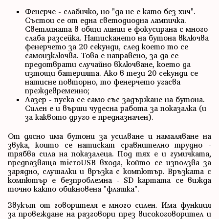
Фенерче - слабичко, но "да не е като без хич".
Състои се от една светодиодна лампичка.
Светлината в общи линии е фокусирана с много
слаба разсейка. Натискането на бутона включва
фенерчето за 20 секунди, след което то се
самоизключва. Това е направено, за да се
предотврати случайно включване, което да
изтощи батерията. Ако в тези 20 секунди се
натисне повторно, то фенерчето угасва
преждевременно;
Лазер - пуска се само със задържане на бутона.
Силен е и върши чудесна работа за показалка (и
за каквото друго е предназначен).
От дясно има бутони за усилване и намаляване на
звука, които се натискат сравнително трудно -
трябва сила на показалеца. Под тях е и гумичката,
предпазваща microUSB входа, който се използва за
зарядно, слушалки и връзка с компютър. Връзката с
компютър е безпроблемна - SD картата се вижда
точно както обикновена "флашка".
Звукът от говорителя е много силен. Има функция
за провеждане на разговори през високоговорител и