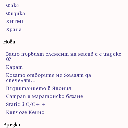
Факс
Физика
ХHTML
Храна
Нови
Защо първият елемент на масив е с индекс
0?
Карат
Когато отборите не желаят да
спечелят…
Възпитанието в Япония
Сатрап и маратонско бягане
Static в C/C++
Кипчоге Кейно
Връзки