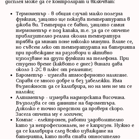
дисплея може да се контролират и включват:
Термометър - в общия случай малко полезна
функция, защото ще показва температурата в
джоба ви. Темперира се бавно, защото самия
термометър е под капака, т.е. за да се отчете
приблизително реална околна температура
трябва да минат поне няколко минути. Влияе се,
но съвсем леко от температурата на батерията
при провеждане на разговори и активно
използване на други функции на телефона. При
студено време (каквото е днес) винаги дава
около 1-2C в плюс от реалните;
Барометър - измелва атмосферното налягане.
Справя се много добре и без забележки. Има
възможност да се калибрира, но на мен не ми се
наложи;
Алтиметър - измерва надморската височина.
Възползва се от данните на барометъра.
Доколко е точно предстои да проверя скоро.
Засега отчета му е логичен;
Компас - електронен, работи задоволително
като за непрофесионален, не е капризен. Нужно е
да се калибрира след всяко изваждане на
батерията, като това става относително