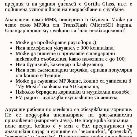
предния и на задния дисплей е Gorilla Glass, т.е. с
повишена устойчивост на надраскване и счупване.
Апаратът няма MMS, интернет и блутут. Може да
чете само MP3ки от TransFlash (MicroSD) карта.
Стандартните му функции са "най-необходимото":
Може да провеждате разговори :);
Има телефонен указател с 300 контакта;
Може да пишете и приемате стандартни
текстови съобщения, като паметта е до 100;
Има будилник, календар и калкулатор;
Има пет елементарни игрички, едната популярна
от които е Тетрис;
Може да слушате MP3ките, които са записани в
"My Music" папката на SD картата;
Няколко вградени картинки и музикални тонове;
FM радио - използва слушалките за антена.
Другите работи по менюто са обслужващи горните.
Не се поддържа инсталиране на допълнителни
приложения (например Java). Не поддържа кирилица -
поне този, който е у мен е бил предназначен за
английския пазар и езиците са "английски", "френски",
"испански" и "немски". Предполагам може да се вземе