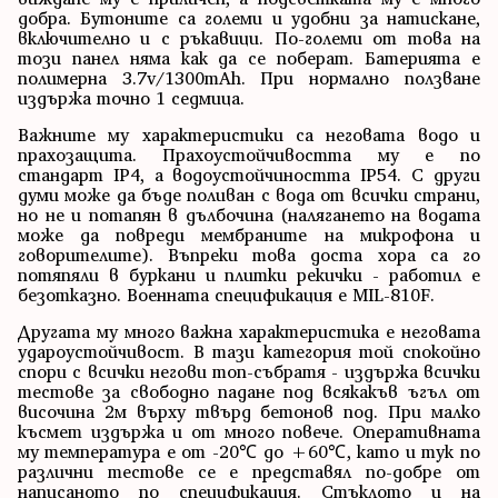
добра. Бутоните са големи и удобни за натискане,
включително и с ръкавици. По-големи от това на
този панел няма как да се поберат. Батерията е
полимерна 3.7v/1300mAh. При нормално ползване
издържа точно 1 седмица.
Важните му характеристики са неговата водо и
прахозащита. Прахоустойчивостта му е по
стандарт IP4, а водоустойчиността IP54. С други
думи може да бъде поливан с вода от всички страни,
но не и потапян в дълбочина (налягането на водата
може да повреди мембраните на микрофона и
говорителите). Въпреки това доста хора са го
потяпяли в буркани и плитки рекички - работил е
безотказно. Военната спецификация е MIL-810F.
Другата му много важна характеристика е неговата
удароустойчивост. В тази категория той спокойно
спори с всички негови топ-събратя - издържа всички
тестове за свободно падане под всякакъв ъгъл от
височина 2м върху твърд бетонов под. При малко
късмет издържа и от много повече. Оперативната
му температура е от -20℃ до +60℃, като и тук по
различни тестове се е представял по-добре от
написаното по спецификация. Стъклото и на