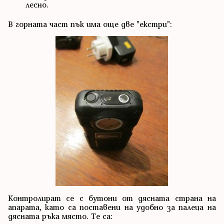
лесно.
В горната част пък има още две "екстри":
Контролират се с бутони от дясната страна на
апарата, като са поставени на удобно за палеца на
дясната ръка място. Те са: