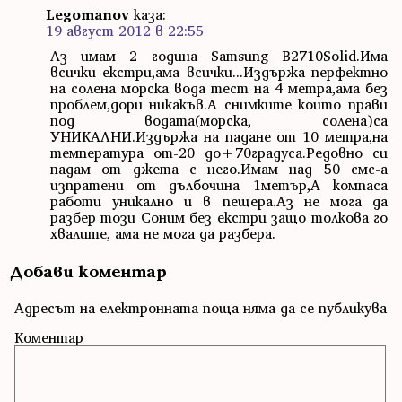
Legomanov
каза:
19 август 2012 в 22:55
Аз имам 2 година Samsung B2710Solid.Има
всички екстри,ама всички...Издържа перфектно
на солена морска вода тест на 4 метра,ама без
проблем,дори никакъв.А снимките които прави
под водата(морска, солена)са
УНИКАЛНИ.Издържа на падане от 10 метра,на
температура от-20 до+70градуса.Редовно си
падам от джета с него.Имам над 50 смс-а
изпратени от дълбочина 1метър,А компаса
работи уникално и в пещера.Аз не мога да
разбер този Соним без екстри защо толкова го
хвалите, ама не мога да разбера.
Добави коментар
Адресът на електронната поща няма да се публикува
Коментар