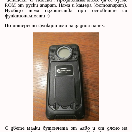
ROM от руски апарат. Няма и камера (фотоапарат).
Изобщо няма излишества при основните си
функционалности :)
По-интересни функции има на задния панел:
С двете малки бутончета от ляво и от дясно на