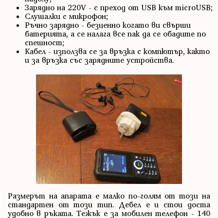
Зарядно на 220V - с преход от USB към microUSB;
Слушалки с микрофон;
Ръчно зарядно - безценно когато ви свърши
батерията, а се налага все пак да се обадите по
спешност;
Кабел - използва се за връзка с компютър, както
и за връзка със зарядните устройства.
Размерът на апарата е малко по-голям от този на
стандартен от този тип. Дебел е и стои доста
удобно в ръката. Тежък е за мобилен телефон - 140