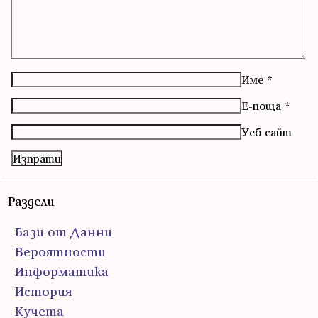
Име
*
Е-поща
*
Уеб сайт
Раздели
Бази от Данни
Вероятности
Информатика
История
Кучета