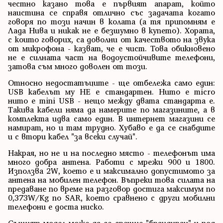
честно казано това е първият апарат, който
наистина се справя отлично със задачата когато
говоря по този начин в колата (а тя припомням е
Лада Нива и никак не е безшумно в купето). Хората,
с които говорих, са доволни от качеството на звука
от микрофона - казват, че е чист. Това обикновено
не е силната част на водоустойчивите телефони,
затова съм много доволен от този.
Относно недостатъците - ще отбележа само един:
USB кабелът му НЕ е стандартен. Нито е micro
нито е mini USB - нещо между двата стандарта е.
Такива кабели няма да намерите по магазините, а в
комплекта идва само един. В интернет магазини се
намират, но и там трудно. Хубаво е да се снабдите
и с втори кабел "за всеки случай".
Накрая, но не и на последно място - телефонът има
много добра антена. Работи с мрежи 900 и 1800.
Използва 2W, което е и максимално допустимото за
антена на мобилен телефон. Въпреки това силата на
предаване по време на разговор достига максимум по
0,373W/Kg по SAR, което сравнено с други мобилни
телефони е доста ниско.