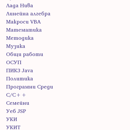
Лада Нива
Линейна алгебра
Макроси VBA
Математика
Методика
Музика
Общи работи
ОСУП
ПИК3 Java
Политика
Програмни Среди
С/С++
Семейни
Уеб JSP
УКИ
УКИТ