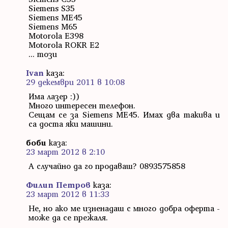
Siemens S35
Siemens ME45
Siemens M65
Motorola E398
Motorola ROKR E2
... този
Ivan
каза:
29 декември 2011 в 10:08
Има лазер :))
Много интересен телефон.
Сещам се за Siemens ME45. Имах два такива и
са доста яки машини.
боби
каза:
23 март 2012 в 2:10
А случайно да го продаваш? 0893575858
Филип Петров
каза:
23 март 2012 в 11:33
Не, но ако ме изненадаш с много добра оферта -
може да се прежаля.