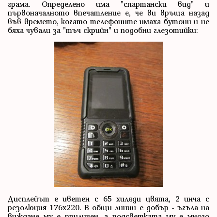
грама. Определено има "спартански вид" и
първоначалното впечатление е, че ви връща назад
във времето, когато телефоните имаха бутони и не
бяха чували за "тъч скрийн" и подобни глезотийки:
Дисплейът е цветен с 65 хиляди цвята, 2 инча с
резолюция 176x220. В общи линии е добър - ъгъла на
виждане му е приличен, а подсветката му е много