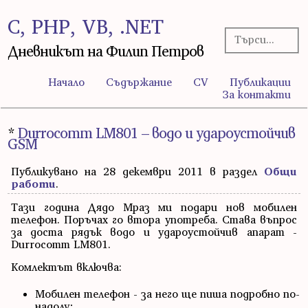
C, PHP, VB, .NET
Дневникът на Филип Петров
Начало
Съдържание
CV
Публикации
За контакти
*
Durrocomm LM801 – водо и удароустойчив
GSM
Публикувано на 28 декември 2011 в раздел
Общи
работи
.
Тази година Дядо Мраз ми подари нов мобилен
телефон. Поръчах го втора употреба. Става въпрос
за доста рядък водо и удароустойчив апарат -
Durrocomm LM801.
Комлектът включва:
Мобилен телефон - за него ще пиша подробно по-
надолу;