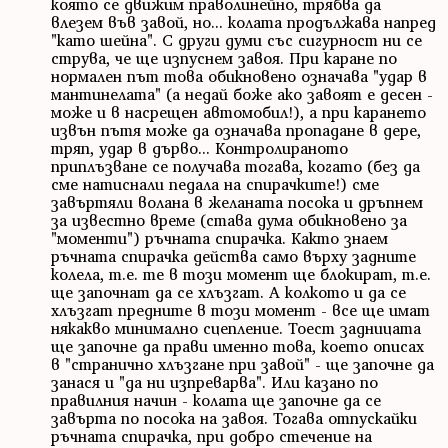
която се движим праволинейно, трябва да
влезем във завой, но... колата продължава напред
"като шейна". С други думи със сигурност ни се
струва, че ще изпуснем завоя. При каране по
нормален път това обикновено означава "удар в
мантинелата" (а недай боже ако завоят е десен -
може и в насрещен автомобил!), а при карането
извън пътя може да означава пропадане в дере,
тряп, удар в дърво... Контролираното
приплъзване се получава тогава, когато (без да
сме натиснали педала на спирачките!) сме
завъртяли волана в желаната посока и дръпнем
за известно време (става дума обикновено за
"моменти") ръчната спирачка. Както знаем
ръчната спирачка действа само върху задните
колела, т.е. те в този момент ще блокират, т.е.
ще започнат да се хлъзгат. А колкото и да се
хлъзгат предните в този момент - все ще имат
някакво минимално сцепление. Тоест задницата
ще започне да прави именно това, което описах
в "странично хлъзгане при завой" - ще започне да
занася и "да ни изпреварва". Или казано по
правилния начин - колата ще започне да се
завърта по посока на завоя. Тогава отпускайки
ръчната спирачка, при добро стечение на