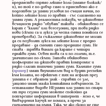
предимство спрямо леките коли (имате блокаж/
и), но той е по-добър само и единствено ако е
подготвен за зимни условия по същия начин, по
който леките коли го правят - със слагането на
зимни гуми. А реалността показва, че джиповете
всъщност рядко "обуват" такива - обикновено се
карат с "кални" или всесезонни, при това рядко
нови (скъпи са и лукса за честа смяна понякога се
пренебрегва). За съжаление джиповете не могат
да си позволят лукса на леките коли с предно
предаване - да сменят само предните гуми. Не
става - трябва винаги да карате с четири
еднакви гуми. Освен това са и по-големи, т.е.
значително по-скъпи. Затова обикновено
шофьорите на джипове правят компромис и
рядко слагат типични зимни гуми. Калните гуми
(
пример
) имат внушителен вид и будят респект
към колата, но ефектът с тях на асфалт през
зимата е с обратен знак - справят се зле,
защото имат малка контактна повърхност. За
останалите видове НЕзимни или зимни по-стари
от три сезона гуми можете спокойно да
потърсите информация в интернет - ясно е, че
втвърдения каучук не помага, а пречи за
сцеплението на пътя. Така, че ако скоро не сте