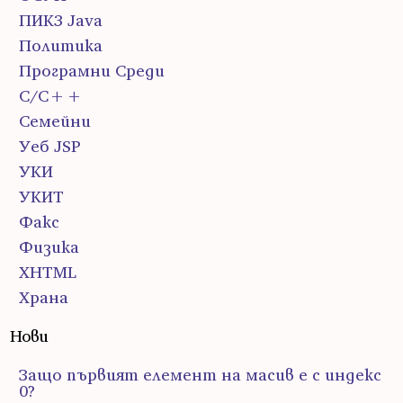
ПИК3 Java
Политика
Програмни Среди
С/С++
Семейни
Уеб JSP
УКИ
УКИТ
Факс
Физика
ХHTML
Храна
Нови
Защо първият елемент на масив е с индекс
0?