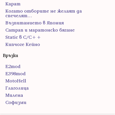
Карат
Когато отборите не желаят да
спечелят…
Възпитанието в Япония
Сатрап и маратонско бягане
Static в C/C++
Кипчоге Кейно
Връзки
E2mod
E398mod
MotoHell
Глаголица
Милена
Софизми