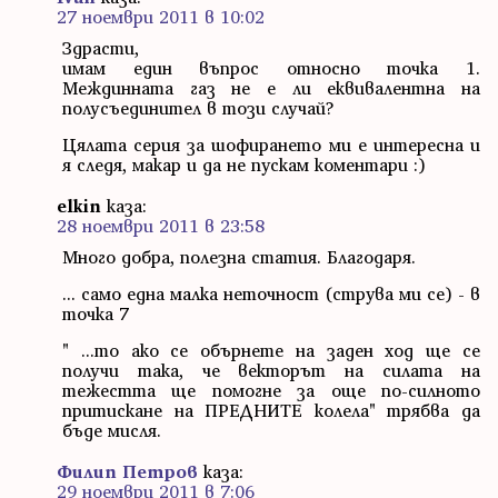
27 ноември 2011 в 10:02
Здрасти,
имам един въпрос относно точка 1.
Междинната газ не е ли еквивалентна на
полусъединител в този случай?
Цялата серия за шофирането ми е интересна и
я следя, макар и да не пускам коментари :)
elkin
каза:
28 ноември 2011 в 23:58
Много добра, полезна статия. Благодаря.
... само една малка неточност (струва ми се) - в
точка 7
" ...то ако се обърнете на заден ход ще се
получи така, че векторът на силата на
тежестта ще помогне за още по-силното
притискане на ПРЕДНИТЕ колела" трябва да
бъде мисля.
Филип Петров
каза:
29 ноември 2011 в 7:06