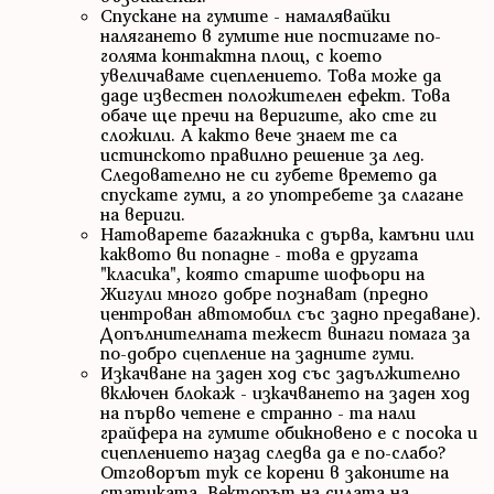
Спускане на гумите - намалявайки
налягането в гумите ние постигаме по-
голяма контактна площ, с което
увеличаваме сцеплението. Това може да
даде известен положителен ефект. Това
обаче ще пречи на веригите, ако сте ги
сложили. А както вече знаем те са
истинското правилно решение за лед.
Следователно не си губете времето да
спускате гуми, а го употребете за слагане
на вериги.
Натоварете багажника с дърва, камъни или
каквото ви попадне - това е другата
"класика", която старите шофьори на
Жигули много добре познават (предно
центрован автомобил със задно предаване).
Допълнителната тежест винаги помага за
по-добро сцепление на задните гуми.
Изкачване на заден ход със задължително
включен блокаж - изкачването на заден ход
на първо четене е странно - та нали
грайфера на гумите обикновено е с посока и
сцеплението назад следва да е по-слабо?
Отговорът тук се корени в законите на
статиката. Векторът на силата на