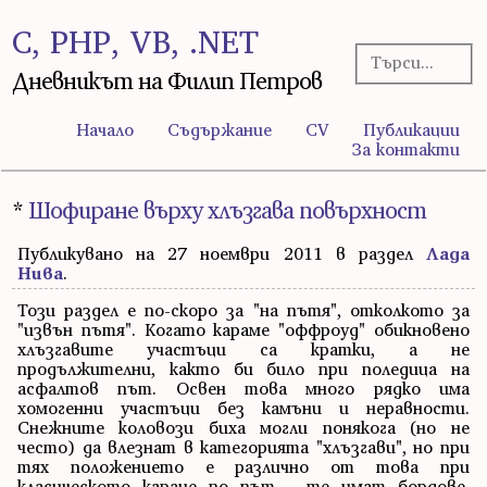
C, PHP, VB, .NET
Дневникът на Филип Петров
Начало
Съдържание
CV
Публикации
За контакти
*
Шофиране върху хлъзгава повърхност
Публикувано на 27 ноември 2011 в раздел
Лада
Нива
.
Този раздел е по-скоро за "на пътя", отколкото за
"извън пътя". Когато караме "оффроуд" обикновено
хлъзгавите участъци са кратки, а не
продължителни, както би било при поледица на
асфалтов път. Освен това много рядко има
хомогенни участъци без камъни и неравности.
Снежните коловози биха могли понякога (но не
често) да влезнат в категорията "хлъзгави", но при
тях положението е различно от това при
класическото каране по път - те имат бордове,