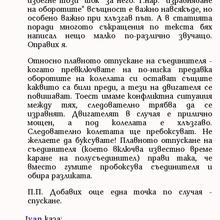
на оборотите" всъщност е важно навсякъде, но
особено важно при хлъзгав път. А в статията
поради многото съкращения по текста бях
написал нещо малко по-различно звучащо.
Оправих я.
Относно плавното отпускане на съединителя -
когато превключвате на по-ниска предавка
оборотите на колелата си остават същите
каквито са били преди, а тези на двигателя се
повишават. Тоест имаме конфликтна ситуация
между тях, следователно трябва да се
изравнят. Двигателят в случая е прилично
мощен, а под колелата е хлъзгаво.
Следователно колетата ще пребоксуват. Не
желаете да буксувате! Плавното отпускане на
съединителя (което включва известно време
каране на полусъединител) прави така, че
вместо гумите пробоксува съединителя и
обира разликата.
П.П. Добавих още една точка по случая -
спускане.
Ivan
каза: