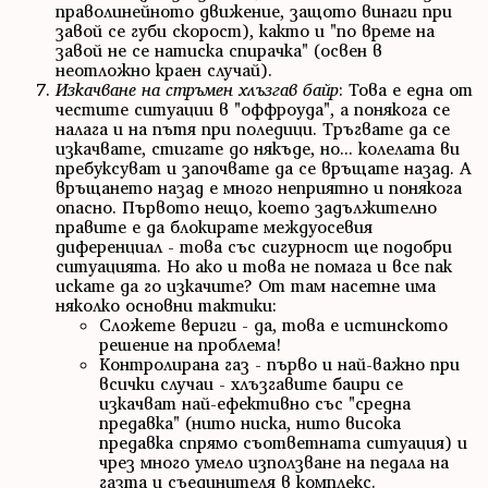
праволинейното движение, защото винаги при
завой се губи скорост), както и "по време на
завой не се натиска спирачка" (освен в
неотложно краен случай).
Изкачване на стръмен хлъзгав байр
: Това е една от
честите ситуации в "оффроуда", а понякога се
налага и на пътя при поледици. Тръгвате да се
изкачвате, стигате до някъде, но... колелата ви
пребуксуват и започвате да се връщате назад. А
връщането назад е много неприятно и понякога
опасно. Първото нещо, което задължително
правите е да блокирате междуосевия
диференциал - това със сигурност ще подобри
ситуацията. Но ако и това не помага и все пак
искате да го изкачите? От там насетне има
няколко основни тактики:
Сложете вериги - да, това е истинското
решение на проблема!
Контролирана газ - първо и най-важно при
всички случаи - хлъзгавите баири се
изкачват най-ефективно със "средна
предавка" (нито ниска, нито висока
предавка спрямо съответната ситуация) и
чрез много умело използване на педала на
газта и съединителя в комплекс.