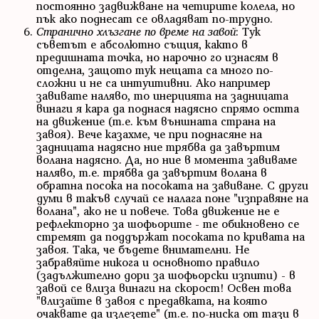
постоянно задвижване на четирите колела, но
пък ако поднесат се овладяват по-трудно.
Странично хлъзгане по време на завой
: Тук
съветът е абсолютно същия, както в
предишната точка, но нарочно го изнасям в
отделна, защото тук нещата са много по-
сложни и не са интуитивни. Ако например
завивате наляво, то инерцията на задницата
винаги я кара да поднася надясно спрямо остта
на движение (т.е. към външната страна на
завоя). Вече казахме, че при поднасяне на
задницата надясно ние трябва да завъртим
волана надясно. Да, но ние в момента завиваме
наляво, т.е. трябва да завъртим волана в
обратна посока на посоката на завиване. С други
думи в такъв случай се налага поне "изправяне на
волана", ако не и повече. Това движение не е
рефлекторно за шофьорите - те обикновено се
стремят да поддържат посоката по кривата на
завоя. Така, че бъдете внимателни. Не
забравяйте никога и основното правило
(задължително дори за шофьорски изпити) - в
завой се влиза винаги на скорост! Освен това
"влизайте в завоя с предавката, на която
очаквате да излезете" (т.е. по-ниска от тази в