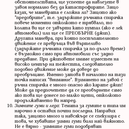
обстоятелствата, ще успеете да навлезете в
завоя нормално без да катастрофирате. Защо
казах, че маневрата е сложна ли? Защото ако
"предобрите", т.е. задържите ръчната спирачка
повече моменти отколкото е трябвало, то
колата ви ще се завърти като пумпал (ако е лек
автомобил) или ще се ПРЕОБЪРНЕ (джип).
Другата маневра, при която постъпателното
движение се превръща във въртеливо
(задържате ръчната спирачка за по-дълго време)
е възможно само при автомобили със задно
предаване. При джиповете имаме изместен на
високо център на тежестта, следователно
подобно движение може да доведе до
преобръщане. Именно затова в началото на тази
точка написах "внимание". Взимането на завой с
ръчна спирачка е много опасно ако карате джип!
Може да предпочетете да се преобърнете само
ако това ще донесе по-малко щети, отколкото
продължаването ви напред.
Зимните гуми и леда
: Темата за гумите и типа им
нарочно я оставих почти последна. Направих
така, защото много и навсякъде се спекулира с
това, че хубавите зимни гуми били най-важното.
Не е вярно - зимните гуми подобряват