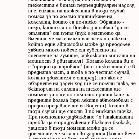
тежестта е винаги перпендикулярен надолу,
т.е. силата на тежестта в този случай
помага за по-голямо притискане на
колелата, които са по-ниско. Обратно -
тези, които са по-високо започват "да се
отлепят" от пътя (тук е мястото да
вметна, че максималният ъгъл на наклон,
който един автомобил може да преодолее
зависи много повече от губенето на
сцепление на гумите, отколкото липсата на
мощност в двигателя). Когато колата ви е
с "предно центроване" (т.е. тежестта ѝ е в
предната част, а това е по-честия случай,
когато двигателя е отпред), то ако се
обърнете на заден ход ще се получи така, че
векторът на силата на тежестта ще
помогне за още по-силното притискане на
предните колела (при леките автомобили с
предно предаване те са водещи), които в
този случай ще стоят в по-ниската точка.
При постоянно задвижване 4х4 тактиката
трябва да е придружена с включен блокаж,
защото в този момент може да се
досетите, че леката ви задница (която вече