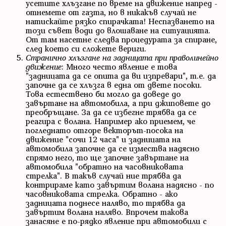
усетите хлъзгане по време на движение напред -
отнемете от газта, но в никакъв случай не
натискайте рязко спирачката! Неспазването на
този съвет води до влошаване на ситуацията.
От там насетне следва процедурата за спиране,
след което си сложете вериги.
Странично хлъзгане на задницата при праволинейно
движение
: Много често явление е това
"задницата да се опита да ви изпревари", т.е. да
започне да се хлъзга в една от двете посоки.
Това естествено би могло да доведе до
завъртане на автомобила, а при джиповете до
преобръщане. За да се избегне трябва да се
реагира с волана. Например ако приемем, че
погледнато отгоре векторът-посока на
движение "сочи 12 часа" и задницата на
автомобила започне да се измества надясно
спрямо него, то ще започне завъртане на
автомобила "обратно на часовниковата
стрелка". В такъв случай ние трябва да
контрираме като завъртим волана надясно - по
часовниковата стрелка. Обратно - ако
задницата поднесе наляво, то трябва да
завъртим волана наляво. Впрочем такова
занасяне е по-рядко явление при автомобили с