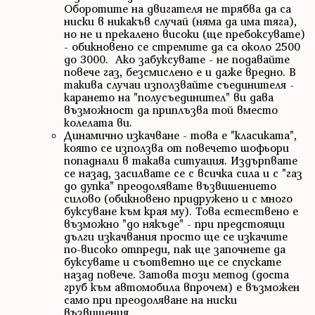
Оборотите на двигателя не трябва да са
ниски в никакъв случай (няма да има тяга),
но не и прекалено високи (ще пребоксувате)
- обикновено се стремите да са около 2500
до 3000. Ако забуксувате - не подавайте
повече газ, безсмислено е и даже вредно. В
такива случаи използвайте съединителя -
карането на "полусъединител" ви дава
възможност да приплъзва той вместо
колелата ви.
Динамично изкачване - това е "класиката",
която се използва от повечето шофьори
попаднали в такава ситуация. Издърпвате
се назад, засилвате се с всичка сила и с "газ
до дупка" преодолявате възвишението
силово (обикновено придружено и с много
буксуване към края му). Това естествено е
възможно "до някъде" - при предстоящи
дълги изкачвания просто ще се изкачите
по-високо отпреди, пак ще започнете да
буксувате и съответно ще се спускате
назад повече. Затова този метод (доста
груб към автомобила впрочем) е възможен
само при преодоляване на ниски
възвишения.