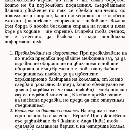
които не ви позволяват поднасяния, следователно
вашето движение по тях се свежда най-често до
потегляне и спиране, като последното не е особено
сложно (натискате спирачките, навивате волана
към борда в посока високата страна на пътя и няма
къде да ходите - ще спрете). Въпреки това счетох,
че е уместно да включа и тази тривиална
информация тук.
Превключване на скоростите
: При превключване на
по-ниска предавка подавайте междинна газ, за да
изравните оборотите на двигателя с новите
обороти, а същевременно с това отпускайте
съединителя плавно, за да избегнете
характерното блокиране на колелата, от което
следва и занасяне. За тези, които евентуално не
знаят (надявам се, че няма такива) - междинната
газ се подава в момента, в който превключите
на ниската предавка, но преди да сте отпуснали
съединителя.
Веригите са вашият спасител
: На лед има само
едно истинско спасение - вериги! При джиповете
със задвижване 4x4 (както е Лада Нива) това
означава слагане на вериги и на четирите колела.