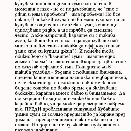
купували типични зимни гуми или не сте в
момента с тях - не се подлъгвайте, че "сте с
джип и няма проблеми" - има проблеми! Но все
пак не, в никакъв случай не ви манипулирам да си
купувате още един комплект гуми, които ще
използвате рядко, а ще трябва да сменяте
често. Даже напротив, карайте си с такива
гуми, каквито ви се налага да използвате най-
много и най-често - такива за оффроуд (иначе
защо сте си купили джип?). И понеже това
обикновено са "калните" гуми - имайте едно
голямо "на ум" когато стане въпрос за движение
по хлъзгав асфалтов път. Попаднете ли в
такива условия - бъдете с повишено внимание,
преценявайте пътната настилка предварително,
не се скъпете да си сложите навреме вериги,
бъдете готови по всяко време да включвате
блокажи, карайте много бавно и внимателно. Да
последното всъщност е може би най-важно -
карайте бавно, за да може да реагирате навреме,
т.е. ПРЕДИ проблемната ситуация! Хубавите
зимни гуми са голямо предимство за каране през
зимата - препоръчително е ако можете да ги
имате. Но дори те не изключват нуждата от
разумно шофиране!