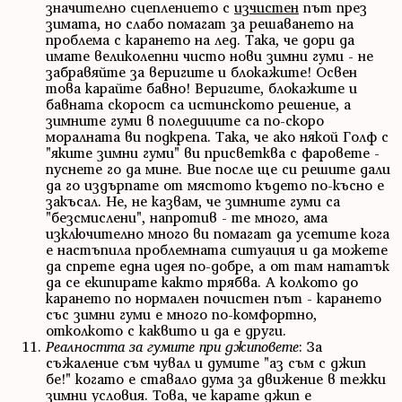
значително сцеплението с
изчистен
път през
зимата, но слабо помагат за решаването на
проблема с карането на лед. Така, че дори да
имате великолепни чисто нови зимни гуми - не
забравяйте за веригите и блокажите! Освен
това карайте бавно! Веригите, блокажите и
бавната скорост са истинското решение, а
зимните гуми в поледиците са по-скоро
моралната ви подкрепа. Така, че ако някой Голф с
"яките зимни гуми" ви присветква с фаровете -
пуснете го да мине. Вие после ще си решите дали
да го издърпате от мястото където по-късно е
закъсал. Не, не казвам, че зимните гуми са
"безсмислени", напротив - те много, ама
изключително много ви помагат да усетите кога
е настъпила проблемната ситуация и да можете
да спрете една идея по-добре, а от там нататък
да се екипирате както трябва. А колкото до
карането по нормален почистен път - карането
със зимни гуми е много по-комфортно,
отколкото с каквито и да е други.
Реалността за гумите при джиповете
: За
съжаление съм чувал и думите "аз съм с джип
бе!" когато е ставало дума за движение в тежки
зимни условия. Това, че карате джип е