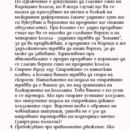
По изключение е допустимо да слагате само на
водещите колела, но в този случай ще ви се
налага да използвате на места и блокаж на
междинния диференциал (иначе задните гуми ще
си буксуват и веригите на предните ще станат
обезсмислени). При колите със задно предаване
също ще ви се наложи да сложите вериги и на
четирите колела - задните трябва да "копаят",
за да ви придвижват, а предните са водещи и те
задължително трябва да имат вериги, за да
може да завивате. Единствено при
автомобилите с предно предаване е нормално да
се слагат вериги само на предните колела.
Спиране върху лед
: Спирачките се натискат
плавно, а колата винаги трябва да спира на
скорост. Натискането на педала на спирачките
трябва да е винаги до, но над границата на
блокирането на колелата. Това винаги е по усет
и се тренира. Ако при спиране усетите хлъзгане,
то отпуснете педала на спирачката докато
хлъзгането спре. Впрочем това е обратно на
човешката интуиция, затова не е зле да
направите тренировки на подходящо място
(замръзнал полигон)!
Пребоксуване
при праволинейно движение
: Ако