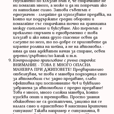
спускането по хлъзгав път е, че спирачките не
ни помагат много, а може и да ни попречат ако
ги натискаме силно. Затова съветът е
еднозначен - гледайте да използвате предавка, на
която ще поддържате средни обороти и
помагайте със спирачката точно на границата
между сцепление и буксуване. Ако теренът е
прекалено стръмен и едновременно с това
хлъзгав и ако няма друго спасение освен да
слезете по него, то по-добре се пригответе да
играете ролята на шейна, а не на автомобил -
няма да има адекватен начин за спиране, освен
дерето/дървото/по капак и т.н.
Контролирано приплъзване с ръчна спирачка
:
ВНИМАНИЕ - ТОВА Е МНОГО ОПАСНА
МАНЕВРА ПРИ ДЖИПОВЕТЕ! Предварително
отбелязвам, че това е маневра подходяща само
за автомобили със задно предаване, слабо
ефективна при постоянните 4x4 и буквално
забранена за автомобили с предно предаване!
Това е много, много сложна маневра, която
изисква опит и тренировки. Просто знания
обикновено не са достатъчни, защото тя се
налага само и единствено в наистина критични
ситуации! Такава например е ситуацията, в