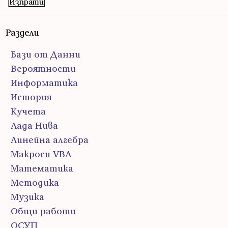
Раздели
Бази от Данни
Вероятности
Информатика
История
Кучета
Лада Нива
Линейна алгебра
Макроси VBA
Математика
Методика
Музика
Общи работи
ОСУП