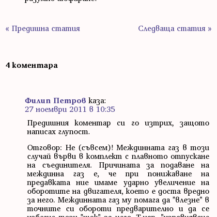
« Предишна статия
Следваща статия »
4 коментара
Филип Петров
каза:
27 ноември 2011 в 10:35
Предишния коментар си го изтрих, защото
написах глупост.
Отговор: Не (съвсем)! Междинната газ в този
случай върви в комплект с плавното отпускане
на съединителя. Причината за подаване на
междинна газ е, че при понижаване на
предавката ние имаме ударно увеличение на
оборотите на двигателя, което е доста вредно
за него. Междинната газ му помага да "влезне" в
точните си обороти предварително и да се
избегне този "шок" за него. Т.нар. "изравняване