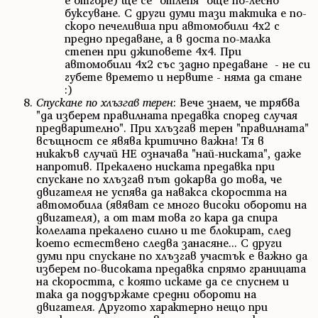
е отгоре) ще се "отлепя" още по-лесно
буксуване. С други думи тази тактика е по-
скоро печеливша при автомобили 4х2 с
предно предаване, а в доста по-малка
степен при джиповете 4х4. При
автомобили 4х2 със задно предаване - не си
губете времето и нервите - няма да стане
:)
Спускане по хлъзгав терен
: Вече знаем, че трябва
"да изберем правилната предавка според случая
предварително". При хлъзгав терен "правилната"
всъщност се явява критично важна! Тя в
никакъв случай НЕ означава "най-ниската", даже
напротив. Прекалено ниската предавка при
спускане по хлъзгав път докарва до това, че
двигателя не успява да навакса скоростта на
автомобила (явяват се много високи обороти на
двигателя), а от там това го кара да спира
колелата прекалено силно и те блокират, след
което естествено следва занасяне... С други
думи при спускане по хлъзгав участък е важно да
изберем по-високата предавка спрямо границата
на скоростта, с която искаме да се спуснем и
така да поддържаме средни обороти на
двигателя. Другото характерно нещо при