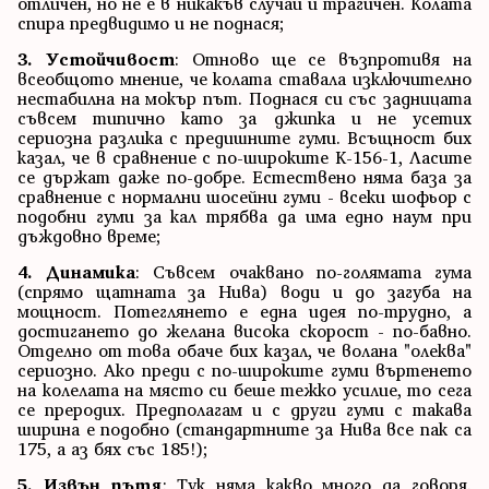
отличен, но не е в никакъв случай и трагичен. Колата
спира предвидимо и не поднася;
3. Устойчивост
: Отново ще се възпротивя на
всеобщото мнение, че колата ставала изключително
нестабилна на мокър път. Поднася си със задницата
съвсем типично като за джипка и не усетих
сериозна разлика с предишните гуми. Всъщност бих
казал, че в сравнение с по-широките K-156-1, Ласите
се държат даже по-добре. Естествено няма база за
сравнение с нормални шосейни гуми - всеки шофьор с
подобни гуми за кал трябва да има едно наум при
дъждовно време;
4. Динамика
: Съвсем очаквано по-голямата гума
(спрямо щатната за Нива) води и до загуба на
мощност. Потеглянето е една идея по-трудно, а
достигането до желана висока скорост - по-бавно.
Отделно от това обаче бих казал, че волана "олеква"
сериозно. Ако преди с по-широките гуми въртенето
на колелата на място си беше тежко усилие, то сега
се преродих. Предполагам и с други гуми с такава
ширина е подобно (стандартните за Нива все пак са
175, а аз бях със 185!);
5. Извън пътя
: Тук няма какво много да говоря.