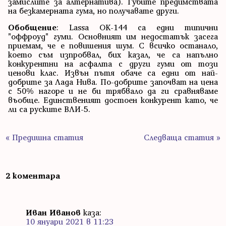
замислите за алтернатива). Губите предимствата
на безкамерната гума, но получавате други.
Обобщение
: Lassa OK-144 са едни типични
"оффроуд" гуми. Основният им недостатък засега
приемам, че е повишения шум. С всичко останало,
което съм изпробвал, бих казал, че са напълно
конкурентни на асфалта с други гуми от този
ценови клас. Извън пътя обаче са едни от най-
добрите за Лада Нива. По-добрите започват на цена
с 50% нагоре и не би трябвало да ги сравняваме
въобще. Единственият достоен конкурент като, че
ли са руските ВЛИ-5.
« Предишна статия
Следваща статия »
2 коментара
Иван Иванов
каза:
10 януари 2021 в 11:23