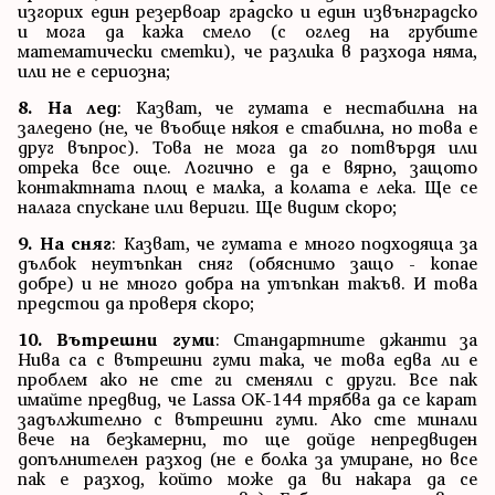
изгорих един резервоар градско и един извънградско
и мога да кажа смело (с оглед на грубите
математически сметки), че разлика в разхода няма,
или не е сериозна;
8. На лед
: Казват, че гумата е нестабилна на
заледено (не, че въобще някоя е стабилна, но това е
друг въпрос). Това не мога да го потвърдя или
отрека все още. Логично е да е вярно, защото
контактната площ е малка, а колата е лека. Ще се
налага спускане или вериги. Ще видим скоро;
9. На сняг
: Казват, че гумата е много подходяща за
дълбок неутъпкан сняг (обяснимо защо - копае
добре) и не много добра на утъпкан такъв. И това
предстои да проверя скоро;
10. Вътрешни гуми
: Стандартните джанти за
Нива са с вътрешни гуми така, че това едва ли е
проблем ако не сте ги сменяли с други. Все пак
имайте предвид, че Lassa OK-144 трябва да се карат
задължително с вътрешни гуми. Ако сте минали
вече на безкамерни, то ще дойде непредвиден
допълнителен разход (не е болка за умиране, но все
пак е разход, който може да ви накара да се