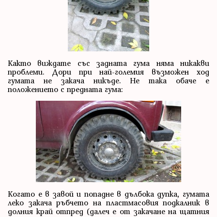
Както виждате със задната гума няма никакви
проблеми. Дори при най-големия възможен ход
гумата не закача никъде. Не така обаче е
положението с предната гума:
Когато е в завой и попадне в дълбока дупка, гумата
леко закача ръбчето на пластмасовия подкалник в
долния край отпред (далеч е от закачане на щатния