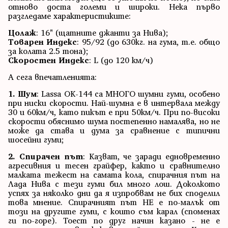
отново доста големи и широки. Нека първо
разгледаме характеристиките:
Цолаж
: 16" (щатните джанти за Нива);
Товарен Индекс
: 95/92 (до 630кг. на гума, т.е. общо
за колата 2.5 тона);
Скоростен Индекс
: L (до 120 км/ч)
А сега впечатленията:
1. Шум
: Lassa OK-144 са МНОГО шумни гуми, особено
при ниски скорости. Най-шумна е в интервала между
30 и 60км/ч, като пикът е при 50км/ч. При по-високи
скорости обяснимо шума постепенно намалява, но не
може да става и дума за сравнение с типични
шосейни гуми;
2. Спирачен път
: Казват, че заради едновременно
агресивния и тесен грайфер, както и сравнително
малката тежест на самата кола, спирачния път на
Лада Нива с тези гуми бил много лош. Доколкото
успях за няколко дни да я изпробвам не бих споделил
това мнение. Спирачният път НЕ е по-малък от
този на другите гуми, с които съм карал (споменах
ги по-горе). Тоест по друг начин казано - не е