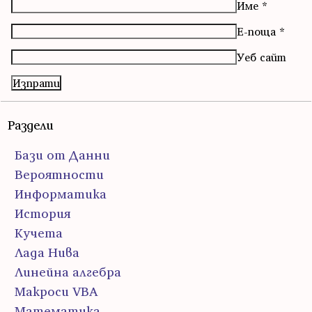
Име
*
Е-поща
*
Уеб сайт
Раздели
Бази от Данни
Вероятности
Информатика
История
Кучета
Лада Нива
Линейна алгебра
Макроси VBA
Математика