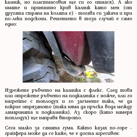
калник, но пластмасовия ще си го отнася). А ако
имате и принципно крив калник като мен (от
другата страна на колата е) - тогава си закача и при
по-леки подскоци. Решението в този случай е само
едно:
Изрежете ръбчето на калника с флекс. След това
или отрежете ръбчето на подкалника с ножче, или го
нагрейте с топлодух и го загънете така, че да
покрие отрязаното (така няма да пръска вода между
ламарината и подкалника). Аз скоро (като намеря
топлодух) ще направя второто.
Сега малко за самата гума. Както казах по-горе -
грайфера може да се каже, че е доста агресивен: