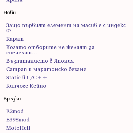
Нови
Защо първият елемент на масив е с индекс
0?
Карат
Когато отборите не желаят да
спечелят…
Възпитанието в Япония
Сатрап и маратонско бягане
Static в C/C++
Кипчоге Кейно
Връзки
E2mod
E398mod
MotoHell