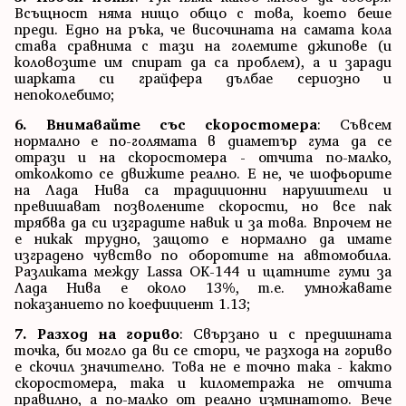
Всъщност няма нищо общо с това, което беше
преди. Едно на ръка, че височината на самата кола
става сравнима с тази на големите джипове (и
коловозите им спират да са проблем), а и заради
шарката си грайфера дълбае сериозно и
непоколебимо;
6. Внимавайте със скоростомера
: Съвсем
нормално е по-голямата в диаметър гума да се
отрази и на скоростомера - отчита по-малко,
отколкото се движите реално. Е не, че шофьорите
на Лада Нива са традиционни нарушители и
превишават позволените скорости, но все пак
трябва да си изградите навик и за това. Впрочем не
е никак трудно, защото е нормално да имате
изградено чувство по оборотите на автомобила.
Разликата между Lassa OK-144 и щатните гуми за
Лада Нива е около 13%, т.е. умножавате
показанието по коефициент 1.13;
7. Разход на гориво
: Свързано и с предишната
точка, би могло да ви се стори, че разхода на гориво
е скочил значително. Това не е точно така - както
скоростомера, така и километража не отчита
правилно, а по-малко от реално изминатото. Вече