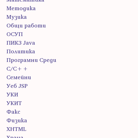
Методика
Музика
Общи работи
ОСУП
ПИК3 Java
Политика
Програмни Среди
С/С++
Семейни
Уеб JSP
УКИ
УКИТ
Факс
Физика
ХHTML
Храна