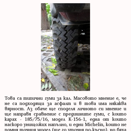
Това са типични гуми за кал. Масовото мнение е, че
не са подходящи за асфалт и в това има някаква
вярност. Аз обаче ще споделя личното си мнение и
ще направя сравнение с предишните гуми, с които
карах - 185/75/16, модел К-156-1, една от които
наскоро унищожих напълно, и едни Michelin, които не
помня точния модел (ще го уточня по-късно), но бяха