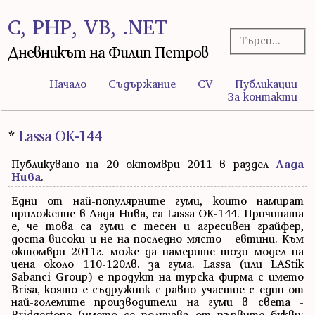
C, PHP, VB, .NET
Дневникът на Филип Петров
Начало
Съдържание
CV
Публикации
За контакти
*
Lassa OK-144
Публикувано на 20 октомври 2011 в раздел
Лада
Нива
.
Едни от най-популярните гуми, които намират
приложение в Лада Нива, са Lassa OK-144. Причината
е, че това са гуми с тесен и агресивен грайфер,
доста високи и не на последно място - евтини. Към
октомври 2011г. може да намерите този модел на
цена около 110-120лв. за гума. Lassa (или LAStik
Sabanci Group) е продукт на турска фирма с името
Brisa, която е съдружник с равно участие с един от
най-големите производители на гуми в света -
Bridgestone (името се получава от първите букви: