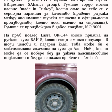
BRIgestone SAbanci group). Гумите гордо носят
надпис "made in Turkey", което само по себе си е
сериозна гаранция за качество (правете разлика
между анонимните турски ментета и официалното
производство, което носи името на страната).
Гумите се произвеждат в завод спазващ ISO 9001.
На пръв поглед Lassa OK-144 много прилича на
руската гума ВЛИ-5, която също е много популярна в
този ценови и пазарен клас. Това може би е
максималната големина на гума за Лада Нива, която
може да се побере без да закача пластмасовите
подкалници и без да се налага правене на "лифт":