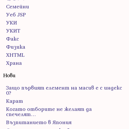
Семейни
Уеб JSP
УКИ
УКИТ
Факс
Физика
ХHTML
Храна
Нови
Защо първият елемент на масив е с индекс
0?
Карат
Когато отборите не желаят да
спечелят…
Възпитанието в Япония