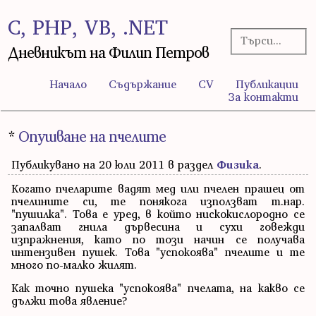
C, PHP, VB, .NET
Дневникът на Филип Петров
Начало
Съдържание
CV
Публикации
За контакти
*
Опушване на пчелите
Публикувано на 20 юли 2011 в раздел
Физика
.
Когато пчеларите вадят мед или пчелен прашец от
пчелините си, те понякога използват т.нар.
"пушилка". Това е уред, в който нискокислородно се
запалват гнила дървесина и сухи говежди
изпражнения, като по този начин се получава
интензивен пушек. Това "успокоява" пчелите и те
много по-малко жилят.
Как точно пушека "успокоява" пчелата, на какво се
дължи това явление?