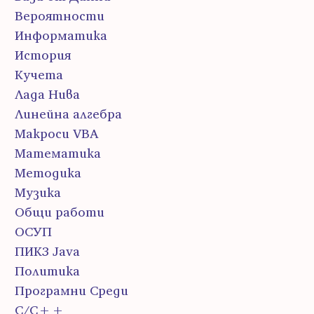
Вероятности
Информатика
История
Кучета
Лада Нива
Линейна алгебра
Макроси VBA
Математика
Методика
Музика
Общи работи
ОСУП
ПИК3 Java
Политика
Програмни Среди
С/С++