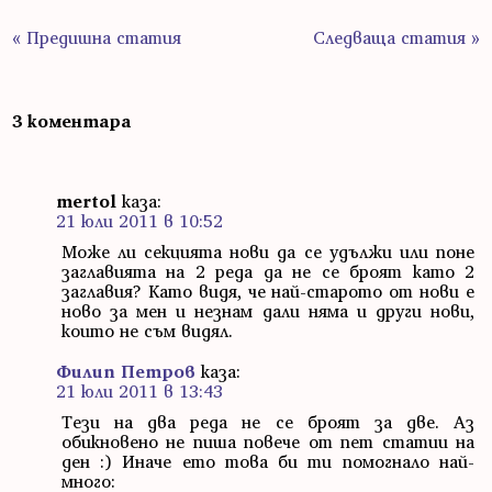
« Предишна статия
Следваща статия »
3 коментара
mertol
каза:
21 юли 2011 в 10:52
Може ли секцията нови да се удължи или поне
заглавията на 2 реда да не се броят като 2
заглавия? Като видя, че най-старото от нови е
ново за мен и незнам дали няма и други нови,
които не съм видял.
Филип Петров
каза:
21 юли 2011 в 13:43
Тези на два реда не се броят за две. Аз
обикновено не пиша повече от пет статии на
ден :) Иначе ето това би ти помогнало най-
много: