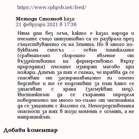
https://www.cphpvb.net/feed/
Методи Стоянов
каза:
21 февруари 2021 в 17:38
Няма дим без огън, както е казал народа и
пчелите също интуитивно са го разбрали през
съществуването си на Земята. Но в много по-
буквален смисъл - освен химикалите
(сравнително скорошно явление от
въздействието на фермерството върху
природата) пчелите измират масово при
пожари. Димът за тях е сигнал, че трябва да се
спасяват от застрашаващото ги огнено
бедствие и те се подготвят за път като се
запасяват с храна (засмукват мед).
Инстинктът да се съхранят определя
поведението им много по-силно от инстинкта
да се защитят с жилото си. Непосредствената
опасност за тях в този момент е огънят, а не
натрапникът.
Добави коментар