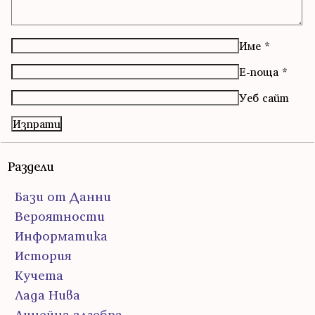
Име
*
Е-поща
*
Уеб сайт
Раздели
Бази от Данни
Вероятности
Информатика
История
Кучета
Лада Нива
Линейна алгебра