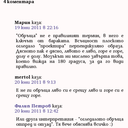
4 коментара
Марин
каза:
19 юни 2011 в 22:16
"Обръща" не е правилният термин, в него е
ключът от бараката. Всъщност плоското
огледало "проектира" перпендикуляно образа.
Дясното пак е дясно, лявото е ляво, горе е горе,
долу е долу. Мозъкът ни мислено завърта това,
което вижда на 180 градуса, за да го види
правилно.
mertol
каза:
20 юни 2011 в 9:13
Е не ги обръща ляво си е срещу ляво и горе си е
срещу горе.
Филип Петров
каза:
20 юни 2011 в 12:42
Или друга интерпретация - "огледалото обръща
отпред и отзад". Тя вече обяснява всичко :)