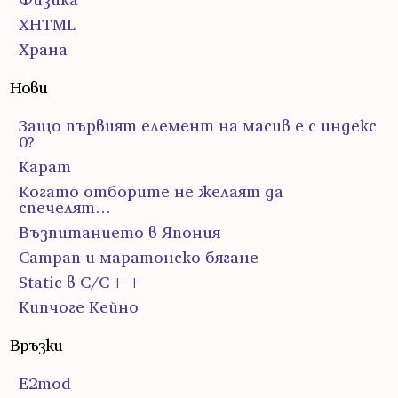
ХHTML
Храна
Нови
Защо първият елемент на масив е с индекс
0?
Карат
Когато отборите не желаят да
спечелят…
Възпитанието в Япония
Сатрап и маратонско бягане
Static в C/C++
Кипчоге Кейно
Връзки
E2mod