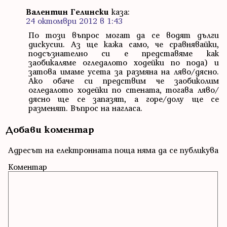
Валентин Гелински
каза:
24 октомври 2012 в 1:43
По този въпрос могат да се водят дълги
дискусии. Аз ще кажа само, че сравнявайки,
подсъзнателно си е представяме как
заобикаляме огледалото ходейки по пода) и
затова имаме усета за размяна на ляво/дясно.
Ако обаче си предствим че заобиколим
огледалото ходейки по стената, тогава ляво/
дясно ще се запазят, а горе/долу ще се
разменят. Въпрос на нагласа.
Добави коментар
Адресът на електронната поща няма да се публикува
Коментар