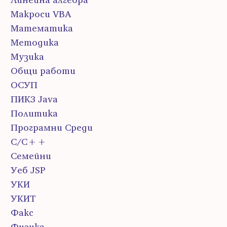
Макроси VBA
Математика
Методика
Музика
Общи работи
ОСУП
ПИК3 Java
Политика
Програмни Среди
С/С++
Семейни
Уеб JSP
УКИ
УКИТ
Факс
Физика