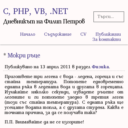
C, PHP, VB, .NET
Дневникът на Филип Петров
Начало
Съдържание
CV
Публикации
За контакти
*
Мокри ръце
Публикувано на 13 април 2011 в раздел
Физика
.
Пригответе три легена с вода - ледена, гореща и със
стайна температура. Потопете едновременно
едната ръка в ледената вода и другата в горещата.
Изчакайте няколко секунди, извадете ръцете от
легените и ги потопете заедно в третия леген
(този със стайна температура). С едната ръка ще
усещате водата топла, а с другата студена. Каква е
точната причина, за да се получава така?
П.П. Внимавайте да не се изгорите!