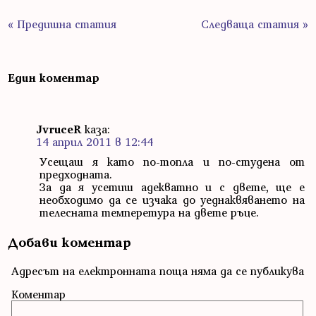
« Предишна статия
Следваща статия »
Един коментар
JvruceR
каза:
14 април 2011 в 12:44
Усещаш я като по-топла и по-студена от
предходната.
За да я усетиш адекватно и с двете, ще е
необходимо да се изчака до уеднаквяването на
телесната темперетура на двете ръце.
Добави коментар
Адресът на електронната поща няма да се публикува
Коментар