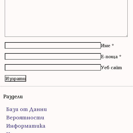
Име
*
Е-поща
*
Уеб сайт
Раздели
Бази от Данни
Вероятности
Информатика