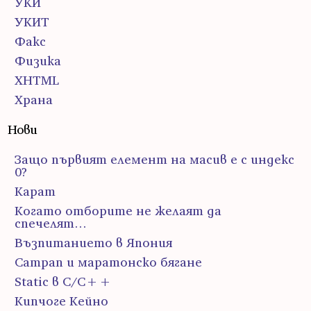
УКИ
УКИТ
Факс
Физика
ХHTML
Храна
Нови
Защо първият елемент на масив е с индекс
0?
Карат
Когато отборите не желаят да
спечелят…
Възпитанието в Япония
Сатрап и маратонско бягане
Static в C/C++
Кипчоге Кейно