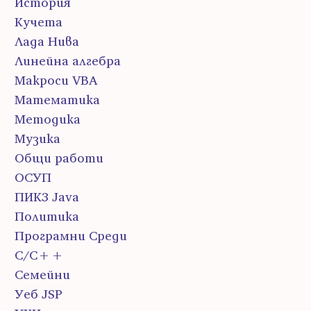
История
Кучета
Лада Нива
Линейна алгебра
Макроси VBA
Математика
Методика
Музика
Общи работи
ОСУП
ПИК3 Java
Политика
Програмни Среди
С/С++
Семейни
Уеб JSP