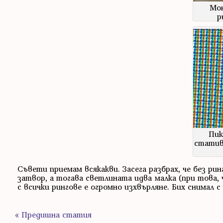
Мон
р
Пик
статив 
Съвети приемам всякакви. Засега разбрах, че без ри
затвор, а тогава светлината идва малка (при това, 
с всички рингове е огромно изхвърляне. Бих снимал с
« Предишна статия