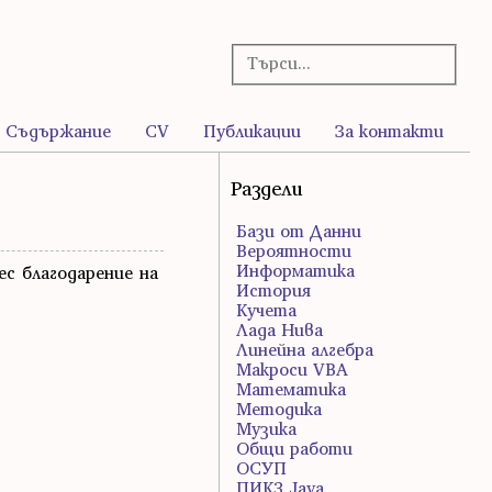
Съдържание
CV
Публикации
За контакти
Раздели
Бази от Данни
Вероятности
Информатика
ес благодарение на
История
Кучета
Лада Нива
Линейна алгебра
Макроси VBA
Математика
Методика
Музика
Общи работи
ОСУП
ПИК3 Java