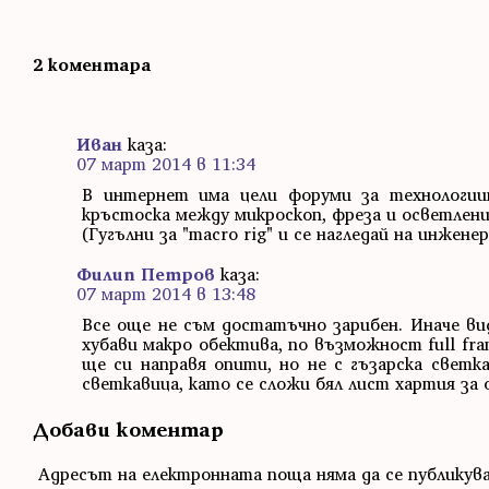
2 коментара
Иван
каза:
07 март 2014 в 11:34
В интернет има цели форуми за технологии
кръстоска между микроскоп, фреза и осветлени
(Гугълни за "macro rig" и се нагледай на инжене
Филип Петров
каза:
07 март 2014 в 13:48
Все още не съм достатъчно зарибен. Иначе вид
хубави макро обектива, по възможност full fra
ще си направя опити, но не с гъзарска светка
светкавица, като се сложи бял лист хартия за
Добави коментар
Адресът на електронната поща няма да се публикув