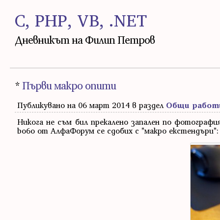
C, PHP, VB, .NET
Дневникът на Филип Петров
*
Първи макро опити
Публикувано на 06 март 2014 в раздел
Общи работ
Никога не съм бил прекалено запален по фотография
bo6o от АлфаФорум се сдобих с "макро екстендъри":