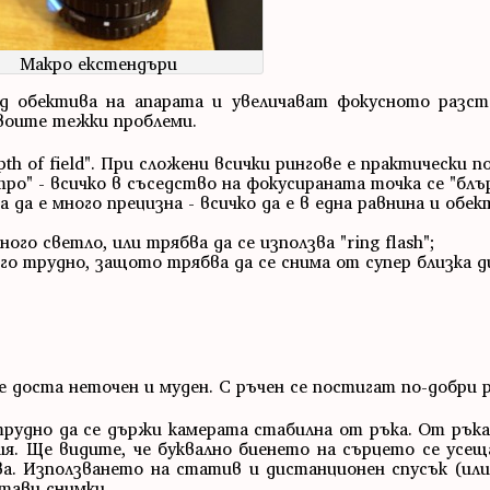
Макро екстендъри
ад обектива на апарата и увеличават фокусното разс
своите тежки проблеми.
th of field". При сложени всички рингове е практически
тро" - всичко в съседство на фокусираната точка се "блър
 да е много прецизна - всичко да е в една равнина и обе
го светло, или трябва да се използва "ring flash";
го трудно, защото трябва да се снима от супер близка д
 доста неточен и муден. С ръчен се постигат по-добри 
трудно да се държи камерата стабилна от ръка. От ръка
ия. Ще видите, че буквално биенето на сърцето се усещ
а. Използването на статив и дистанционен спусък (или 
тави снимки.