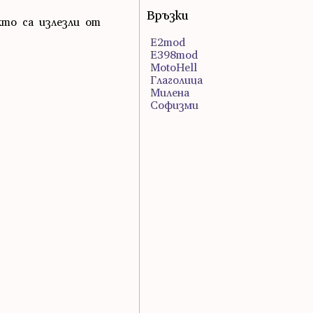
Връзки
кто са излезли от
E2mod
E398mod
MotoHell
Глаголица
Милена
Софизми