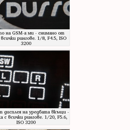
о на GSM-а ми - снимано от
 всички рингове. 1/8, F4.5, ISO
3200
т дисплея на уредбата вкъщи -
а с всички рингове. 1/20, F5.6,
ISO 3200