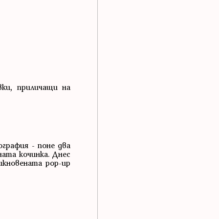
ки, приличащи на
ография - поне два
ната кочинка. Днес
бикновената pop-up