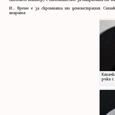
И... време е за скромната ми демонстрация. Сним
апарата:
Капачк
ръка с