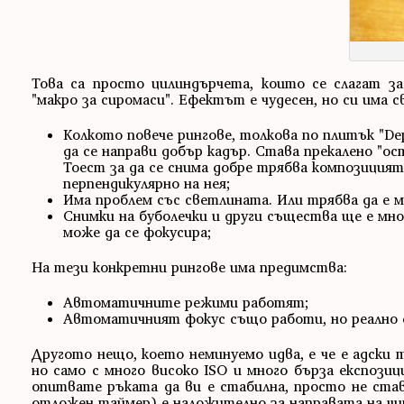
Това са просто цилиндърчета, които се слагат з
"макро за сиромаси". Ефектът е чудесен, но си има 
Колкото повече рингове, толкова по плитък "Dep
да се направи добър кадър. Става прекалено "ос
Тоест за да се снима добре трябва композицията
перпендикулярно на нея;
Има проблем със светлината. Или трябва да е мно
Снимки на буболечки и други същества ще е мно
може да се фокусира;
На тези конкретни рингове има предимства:
Автоматичните режими работят;
Автоматичният фокус също работи, но реално е
Другото нещо, което неминуемо идва, е че е адски 
но само с много високо ISO и много бърза експозиц
опитвате ръката да ви е стабилна, просто не став
отложен таймер) е наложително за направата на чи