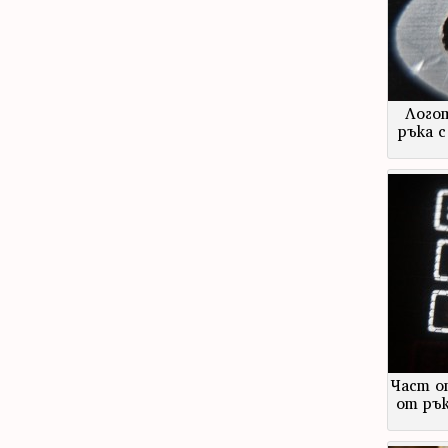
Логот
ръка с
Част о
от рък