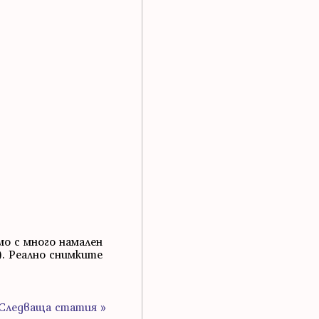
мо с много намален
). Реално снимките
Следваща статия »