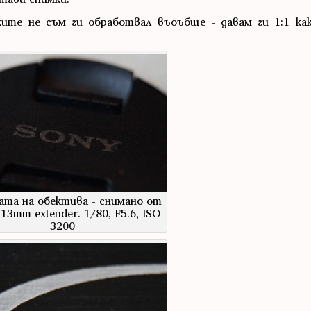
ките не съм ги обработвал въоъбще - давам ги 1:1 ка
ата на обектива - снимано от
 13mm extender. 1/80, F5.6, ISO
3200