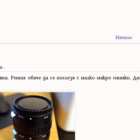
Начало
и
.
та. Реших обаче да се поглезя с малко макро снимки. Дн