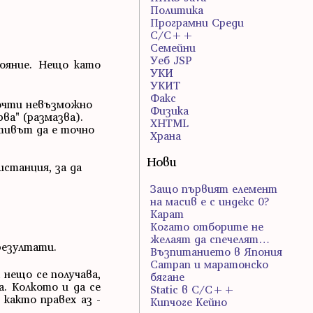
Политика
Програмни Среди
С/С++
Семейни
Уеб JSP
тояние. Нещо като
УКИ
УКИТ
Факс
 почти невъзможно
Физика
ва" (размазва).
ХHTML
ктивът да е точно
Храна
Нови
истанция, за да
Защо първият елемент
на масив е с индекс 0?
Карат
Когато отборите не
желаят да спечелят…
резултати.
Възпитанието в Япония
Сатрап и маратонско
 нещо се получава,
бягане
а. Колкото и да се
Static в C/C++
както правех аз -
Кипчоге Кейно