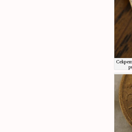
Секрет
р