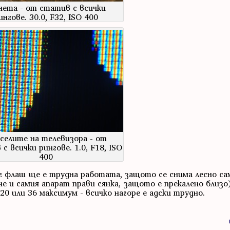
ета - от статив с всички
ингове. 30.0, F32, ISO 400
селите на телевизора - от
с всички рингове. 1.0, F18, ISO
400
нг флаш ще е трудна работата, защото се снима лесно са
че и самия апарат прави сянка, защото е прекалено близо
 20 или 36 максимум - всичко нагоре е адски трудно.