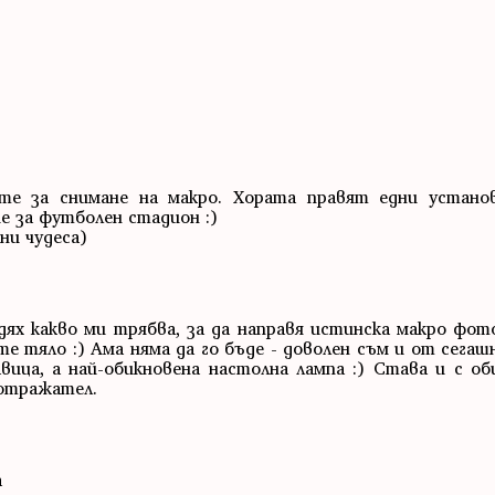
те за снимане на макро. Хората правят едни установ
е за футболен стадион :)
рни чудеса)
ях какво ми трябва, за да направя истинска макро фот
me тяло :) Ама няма да го бъде - доволен съм и от сегаш
вица, а най-обикновена настолна лампа :) Става и с о
 отражател.
а