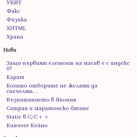
УКИТ
Факс
Физика
ХHTML
Храна
Нови
Защо първият елемент на масив е с индекс
0?
Карат
Когато отборите не желаят да
спечелят…
Възпитанието в Япония
Сатрап и маратонско бягане
Static в C/C++
Кипчоге Кейно