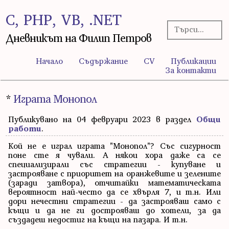
C, PHP, VB, .NET
Дневникът на Филип Петров
Начало
Съдържание
CV
Публикации
За контакти
*
Играта Монопол
Публикувано на 04 февруари 2023 в раздел
Общи
работи
.
Кой не е играл играта "Монопол"? Със сигурност
поне сте я чували. А някои хора даже са се
специализирали със стратегии - купуване и
застрояване с приоритет на оранжевите и зелените
(заради затвора), отчитайки математическата
вероятност най-често да се хвърля 7, и т.н. Или
дори нечестни стратегии - да застрояваш само с
къщи и да не ги дострояваш до хотели, за да
създадеш недостиг на къщи на пазара. И т.н.