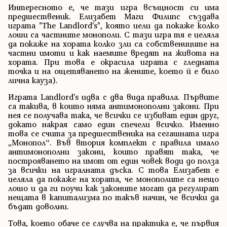
Интересното е, че тази игра всъщност си има
предшественик. Елизабет Маги Филипс създава
играта "The Landlord's", която цели да покаже колко
лоши са частните монополи. С тази игра тя е целяла
да покаже на хората колко зли са собствениците на
частни имоти и как наемите вредят на живота на
хората. При това е окрасила играта с гледната
точка и на ощетяването на жените, което й е било
лична кауза).
Играта Landlord's идва с два вида правила. Първите
са такива, в които няма антимонополни закони. При
нея се получава така, че всички се избиват един друг,
докато накрая само един спечели всичко. Именно
това се счита за предшественика на сегашната игра
„Монопол“. Във втория комплект с правила имало
антимонополни закони, които правят така, че
построяването на имот от един човек води до полза
за всички на игралната дъска. С това Елизабет е
целяла да покаже на хората, че монополите са нещо
лошо и да ги поучи как законите могат да регулират
нещата в капитализма по такъв начин, че всички да
бъдат доволни.
Това, което обаче се случва на практика е, че първия