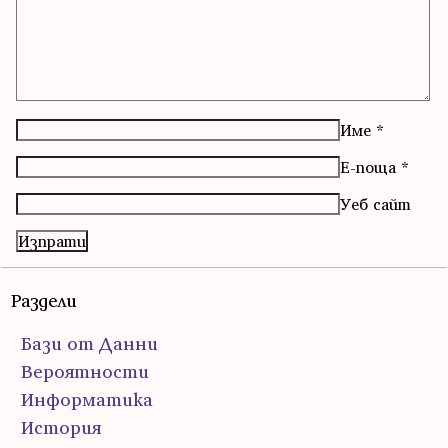
Име
*
Е-поща
*
Уеб сайт
Раздели
Бази от Данни
Вероятности
Информатика
История