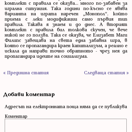
комплект с правила се оказва... много по-забавен за
игрална ситуация. Така години по-късно се явява
варианта на играта наречен „Монопол“. който
приема с леки модификации само първия тип
правила. Такава я знаем и до днес. А вторият
комплект с правила бил толкова скучен, че вече
никой не го ползва. Така се оказва, че Елизабет Маги
Филипс завещава на света една забавна игра, в
която се пропагандира краен капитализъм, а реално е
искала да направи точно обратното - чрез нея да
пропагандира идеите на социализма.
« Предишна статия
Следваща статия »
Добави коментар
Адресът на електронната поща няма да се публикува
Коментар