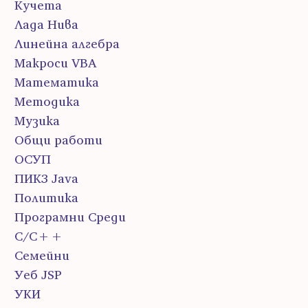
Кучета
Лада Нива
Линейна алгебра
Макроси VBA
Математика
Методика
Музика
Общи работи
ОСУП
ПИК3 Java
Политика
Програмни Среди
С/С++
Семейни
Уеб JSP
УКИ