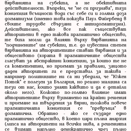
вярванията на субекта, а не обективната
действителност. Въпреки, че "не си признава", тази
концепция всъщност води със себе си и голяма доза
догматизъм (именно това показва Паул Файербенд в
своите трудове свързани с антидогматизма).
Действително, ако все пак съществуват
авторитети в едно такова прагматично общество,
те биха могли да влияят върху вярванията на
"подчинените" им субекти, т.е. до известна степен
вярванията на авторитетите стават вярвания и за
обществото (хората в прагматичните общества
гласуват за абстрактни концепции, за които те не
са компетентни, но приемат за правилни, защото
даден авторитет ги е представил за такива -
например политиците ни са ни убедили, че "Южен
Поток" е полезен за България, но реално малцина са
тези от нас, които знаят каквито и да е детайли
около него). Колкото по-голямо влияние имат
авторитетите върху взимането на крайни решения
и приемане на твърдения за вярни, толкова повече
прагматичната концепция се "превръща" в
догматична. Обратно - ако се създаде едно
прагматично общество, в което цари пълна анархия
(липса на авторитети на всички нива, а решенията
се взимат напълно демократично чрез пълно