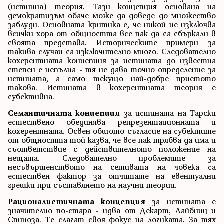
(истинна) теория. Тази концепция основана на
демократизъм обаче може да доведе до множество
заблуди. Основната критика е, че никой не изключва
всички хора от общността все пак да са сбъркали в
своята представа. Историческите примери за
такива случаи са изключително много. Следователно
кохерентната концепция за истината до известна
степен е непълна - тя не дава точно определение за
истината, а само текущо най-добре приетото
такова. Истината в кохерентната теория е
субективна.
Семантичната концепция
за истината на Тарски
естествено обединява репрезентационната и
кохерентната. Освен общото съгласие на субектите
от общността той казва, че все пак трябва да има и
съответствие с действителното положение на
нещата. Следователно проблемите за
несъвършенството на сетивата на човека са
естествен фактор за отчитате на евентуални
грешки при съставянето на научни теории.
Рационалистичната концепция
за истината е
значително по-стара - идва от Декарт, Лайбниц и
Спиноза. Те слагат своя фокус на логиката. За тях