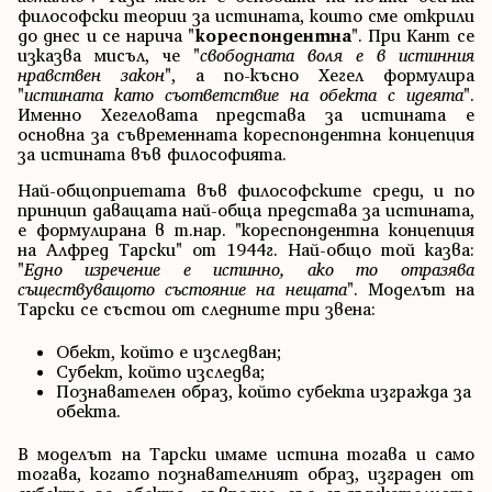
философски теории за истината, които сме открили
до днес и се нарича "
кореспондентна
". При Кант се
изказва мисъл, че "
свободната воля е в истинния
нравствен закон
", а по-късно Хегел формулира
"
истината като съответствие на обекта с идеята
".
Именно Хегеловата представа за истината е
основна за съвременната кореспондентна концепция
за истината във философията.
Най-общоприетата във философските среди, и по
принцип даващата най-обща представа за истината,
е формулирана в т.нар. "кореспондентна концепция
на Алфред Тарски" от 1944г. Най-общо той казва:
"
Едно изречение е истинно, ако то отразява
съществуващото състояние на нещата
". Моделът на
Тарски се състои от следните три звена:
Обект, който е изследван;
Субект, който изследва;
Познавателен образ, който субекта изгражда за
обекта.
В моделът на Тарски имаме истина тогава и само
тогава, когато познавателният образ, изграден от