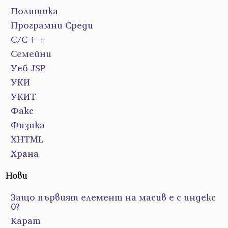
Политика
Програмни Среди
С/С++
Семейни
Уеб JSP
УКИ
УКИТ
Факс
Физика
ХHTML
Храна
Нови
Защо първият елемент на масив е с индекс
0?
Карат