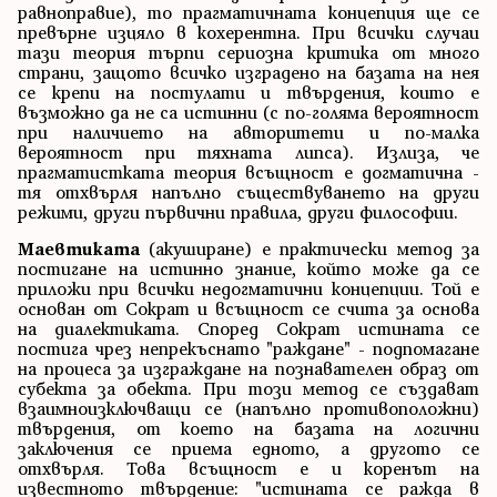
равноправие), то прагматичната концепция ще се
превърне изцяло в кохерентна. При всички случаи
тази теория търпи сериозна критика от много
страни, защото всичко изградено на базата на нея
се крепи на постулати и твърдения, които е
възможно да не са истинни (с по-голяма вероятност
при наличието на авторитети и по-малка
вероятност при тяхната липса). Излиза, че
прагматистката теория всъщност е догматична -
тя отхвърля напълно съществуването на други
режими, други първични правила, други философии.
Маевтиката
(акуширане) е практически метод за
постигане на истинно знание, който може да се
приложи при всички недогматични концепции. Той е
основан от Сократ и всъщност се счита за основа
на диалектиката. Според Сократ истината се
постига чрез непрекъснато "раждане" - подпомагане
на процеса за изграждане на познавателен образ от
субекта за обекта. При този метод се създават
взаимноизключващи се (напълно противоположни)
твърдения, от което на базата на логични
заключения се приема едното, а другото се
отхвърля. Това всъщност е и коренът на
известното твърдение: "истината се ражда в