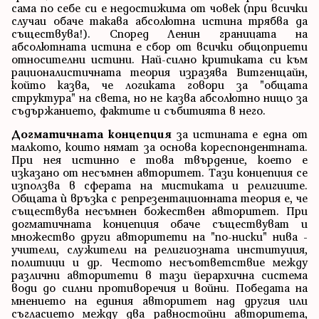
сама по себе си е недостижима от човек (при всички
случаи обаче такава абсолютна истина трябва да
съществува!). Според Ленин границата на
абсолютната истина е сбор от всички общоприети
относителни истини. Най-силно критиката си към
рационалистичната теория изразява Витгенщайн,
който казва, че логиката говори за "общата
структура" на света, но не казва абсолютно нищо за
съдържанието, фактите и събитията в него.
Догматичната концепция
за истината е една от
малкото, които нямат за основа кореспондентната.
При нея истинно е това твърдение, което е
изказано от несъмнен авторитет. Тази концепция се
използва в сферата на мистиката и религиите.
Общата ѝ връзка с репрезентационната теория е, че
съществува несъмнен божествен авторитет. При
догматичната концепция обаче съществуват и
множество други авторитети на "по-ниски" нива -
учители, служители на религиозната институция,
политици и др. Честото несъответствие между
различни авторитети в тази йерархична система
води до силни противоречия и войни. Победата на
мнението на единия авторитет над другия или
съгласието между два равностойни авторитета,