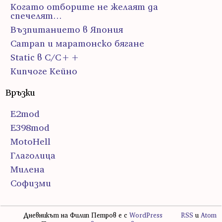
Когато отборите не желаят да
спечелят…
Възпитанието в Япония
Сатрап и маратонско бягане
Static в C/C++
Кипчоге Кейно
Връзки
E2mod
E398mod
MotoHell
Глаголица
Милена
Софизми
Дневникът на Филип Петров е с
WordPress
RSS
и
Atom