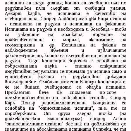
истинни са тези знания, които са очевидни или по
дедуктивен път следват от очевидни знания.
Декарт казва, че истината е качество на
очевидността. Според Лайбниц има два вида истина
- истината на разума и истината на фактите.
Истината на разума е необходима и всеобща - това
са законите на логиката, нормите на
нравствеността и морала, аксиомите на
геометрията и др. Истината на факта са
наблюдаемите явления и извличаните
закономерности, които са следствие на истината на
разума. Тази концепция впрочем е основата на
съвременната наука - опитно откритите
индуктивни резултати се приемат за истина само и
единствено когато са дедуктивно доказани
впоследствие. Слабият момент в тази концепция е,
че не винаги очевидното се оказва истинно.
Проблемът вече бе споменат по-горе -
несъвършенството на човешките сетива. Според
Карл Попър рационалистичната концепция се
основава на "относителни истини", т.е. те са
опровержими. От друга гледна точка (на
диалектическия материализъм) според Ленин
"относителните истини" все пак ни доближават до
границите на абослютната истината въпреки, че тя