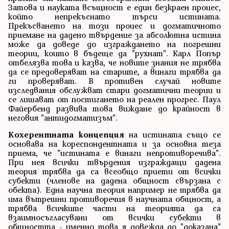
Затова и науката всъщност е един безкраен процес,
който непрекъснато търси истината.
Прекъсването на този процес и догматичното
приемане на дадено твърдение за абсолютна истина
може да доведе до изграждането на погрешни
теории, които в бъдеще да "рухнат". Карл Попър
отбелязва това и казва, че новите знания не трябва
да се предоверяват на старите, а винаги трябва да
ги проверяват. В противен случай новите
изследвания обслужват стари догматични теории и
се лишават от постигането на реален прогрес. Паул
Файербенд развива това виждане до крайност в
неговия "антидогматизъм".
Кохерентната концепция
на истината също се
основава на кореспондентната и за основна теза
приема, че "истината е винаги непротиворечива".
При нея всички твърдения изграждащи дадена
теория трябва да са всеобщо приети от всички
субекти (членове на дадена общност свързана с
обекта). Една научна теория например не трябва да
има вътрешни противоречия в научната общност, а
трябва всичките части на теорията да са
взаимносъгласувани от всички субекти в
общността - именно това я довежда до "доказана"