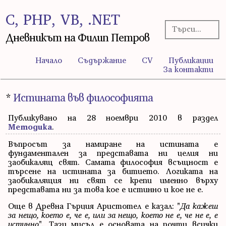
C, PHP, VB, .NET
Дневникът на Филип Петров
Начало
Съдържание
CV
Публикации
За контакти
*
Истината във философията
Публикувано на 28 ноември 2010 в раздел
Методика
.
Въпросът за намиране на истината е
фундаментален за представата ни целия ни
заобикалящ свят. Самата философия всъщност е
търсене на истината за битието. Логиката на
заобикалящия ни свят се крепи именно върху
представата ни за това кое е истинно и кое не е.
Още в Древна Гърция Аристотел е казал: "
Да кажеш
за нещо, което е, че е, или за нещо, което не е, че не е, е
истинно
". Тази мисъл е основата на почти всички