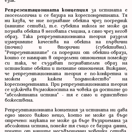
език.
Репрезентационната концепция
за истината е
гносеологична и се базира на кореспондентната. Тя
ни казва, че ние познаваме обекта чрез посредник
(нашите сетива), т.е. субекта никога не може да
познава обекта в неговата същина, а само чрез негов
образ. Така репрезентационната теория разделя
измеримите качества на обекта на първични
(точни) и вторични (субективни).
"Репрезентациите" са поредици от обекти-образи,
които се намират в определени отношения помежду
си така, че създават познавателен образ на
истинските обекти и техните отношения. Виждаме,
че репрезентационната теория е по-конкретна и
можем да кажем "подмножество" на
кореспондентната. При репрезентационната теория
се изключва възможността на човека да достигне до
"абсолютната истина" - тя е само и единствено
божествена.
Репрезентационната концепция за истината ни дава
едно много важно нещо, което не може да бъде
отречено: науката не може да бъде възприемана за
абсолютна истина, понеже тя също се базира данни,
приети от нашите несъвършенни човешки сетива.