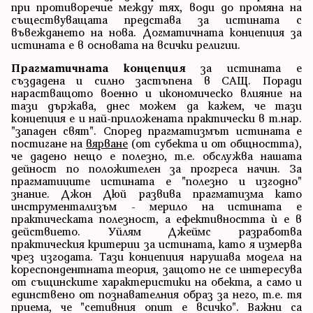
при противоречие между тях, води до промяна на
съществуващата представа за истината с
въвеждането на нова. Догматичната концепция за
истината е в основата на всички религии.
Прагматичната концепция
за истината е
създадена и силно застъпена в САЩ. Поради
нарастващото военно и икономическо влияние на
тази държава, днес можем да кажем, че тази
концепция е и най-приложената практически в т.нар.
"западен свят". Според прагматизмът истината е
постигане на
вярване
(от субекта и от общността),
че дадено нещо е полезно, т.е. обслужва нашата
дейност по положителен за прогреса начин. За
прагматиците истината е "полезно и изгодно"
знание. Джон Дюй развива прагматизма като
инструментализъм - мерило на истината е
практическата полезност, а ефективността ѝ е в
действието. Уйлям Джеймс разработва
практическия критерии за истината, като я измерва
чрез изгодата. Тази концепция нарушава модела на
кореспондентната теория, защото не се интересува
от същинските характеристики на обекта, а само и
единствено от познавателния образ за него, т.е. тя
приема, че "сетивния опит е всичко". Важни са