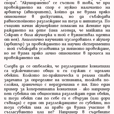
спора". "Акуширането" се състои в това, че при
провеждането на спор е нужно наличието на
арбитър (авторитет), който да не взима пряко
отношение в дискусията, но да съблюдава
равностойното разглеждане на теза и антитеза. По
същият начин акушерките помагат на жените при
раждането на дете (има легенда, че майката на
Сократ е била акушерка и той е взаимствал идеята
от нея). Аналогично научният изследовател е акушер
(арбитър) за провеждането на научни експерименти
- той съблюдава условията за тяхното провеждане,
но не взима пряко лично отношение в процеса на
провеждането им.
Следва да се отбележи, че разгледаните концепции
са изключително общи и си служат с идеални
обекти. Колкото по-практическа и реална става
задачата за определяне на истината, толкова по-
сложна, граничещо с неразрешима е тя. Ето един
пример за кохерентната концепция - ако например
пет субекта от общността разглеждат един обект,
и този обект сам по себе си е свързан (или дори
съвпада) с един от разглеждащите го субекти, то
този субект има ли право да взима участие в
съгласуването или не? Например в съдебните