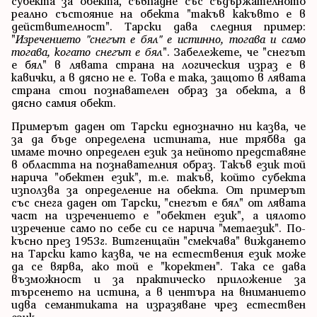
субекта за обекта, съвпадне със съдържателното
реално състояние на обекта "такъв какъвто е в
действителност". Тарски дава следния пример:
"
Изречението "снегът е бял" е истинно, тогава и само
тогава, когато снегът е бял
". Забележете, че "снегът
е бял" в лявата страна на логическия израз е в
кавички, а в дясно не е. Това е така, защото в лявата
страна стои познавателен образ за обекта, а в
дясно самия обект.
Примерът даден от Тарски еднозначно ни казва, че
за да бъде определена истината, ние трябва да
имаме точно определен език за нейното представяне
в областта на познавателния образ. Такъв език той
нарича "обектен език", т.е. такъв, който субекта
използва за определение на обекта. От примерът
със снега даден от Тарски, "снегът е бял" от лявата
част на изречението е "обектен език", а цялото
изречение само по себе си се нарича "метаезик". По-
късно през 1953г. Витгенщайн "смекчава" виждането
на Тарски като казва, че на естествения език може
да се вярва, ако той е "коректен". Така се дава
възможност и за практическо приложение за
търсенето на истина, а в центъра на вниманието
идва семантиката на изразяване чрез естествен