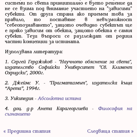
системи по света принципиално е взето решение да
не се взима под внимание участието на "зависими"
субекти. От друга страна ако приемем това за
правило, то поставяме в невъзможност
"себеопознаването", защото очевидно субектът ще
е пряко зависим от обекта, защото обекта е самия
субект. Тези въпроси се разглеждат от редица
частни концепции за истината.
Използвана литература:
1. Сергей Герджиков - "Научното обяснение за света",
издателство Софийски Университет "Св. Климент
Охридски", 2000г.
2. Джеймс У. - "Прагматизмът", издателска къща
“Арета”, 1994г.
3. Уикипедия -
Абсолютна истина
4. доц. д-р Анета Карагеоргиева -
Философия на
съзнанието
« Предишна статия
Следваща статия »