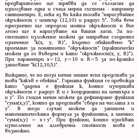
предварително ще трябва да се съгласим да
използваме една и съща мерна система - например
сантиметри. Е, нека аз ви кажа тогава "нарисувайте
окръжност с център (12,10) и радиус 5". Това вече
еднозначно ще определи моята окръжност и вие
лесно ще я нарисувате на вашия лист. За по-
стегнато изложение можем да направим следното
означение "k(x, y, R)", където обикновено "k"
приемаме за понятието "окръжност" (практически
можем да го въведем и като "окръжност(x, y, R)").
При параметри x=12, y=10 и R=5 за по-кратко
записваме "k(12,10,5)".
Виждате, че по този начин имаме ясна представа за
това "какъв е обекта". Горната функция се превежда
като "дадена е функция k, която изчертава
окръжност с радиус R и с координати на центъра x
и y". По същия начин можем да дефинираме функция
"сума(x,y)", която да представя "сбора на числата x и
y". В този случай можем да запишем и
математическата формула за функцията, а именно:
"сума(x,y) = x+y". При функции, които изискват
изчисление на алгебрична стойност това е
възможно.