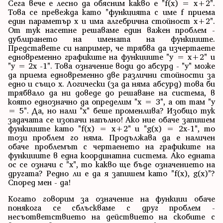
Сега вече е лесно да обясним какво е "f(x) = x+2".
Това се превежда като "функцията с име f приема
един параметър x и има алгебрична стойност x+2".
От тук насетне решаваме един важен проблем -
дублирането на имената на функциите.
Представете си например, че трябва да изчертаете
едновременно графиките на функциите "y = x+2" и
"y = 2x -1". Това означение води до абсурд - "y" може
да приема едновременно две различни стойности за
едно и също x. Логически (за да няма абсурд) това би
трябвало да ни доведе до решаване на система, в
която еднозначно да определим "x = 3", а от там "y
= 5". Да, но нали "x" беше променлива? Изобщо тук
задачата се изопачи напълно! Ако ние обаче запишем
функциите като "f(x) = x+2" и "g(x) = 2x-1", то
този проблем го няма. Продължава да е наличен
обаче проблемът с чертаенето на графиките на
функциите в една координатна система. Ако едната
ос се означи с "x", то какво ще бъде означението на
другата? Редно ли е да я запишем като "f(x), g(x)"?
Според мен - да!
Когато говорим за означение на функции обаче
понякога се сблъскваме с друг проблем -
несъответствието на действието на скобите с