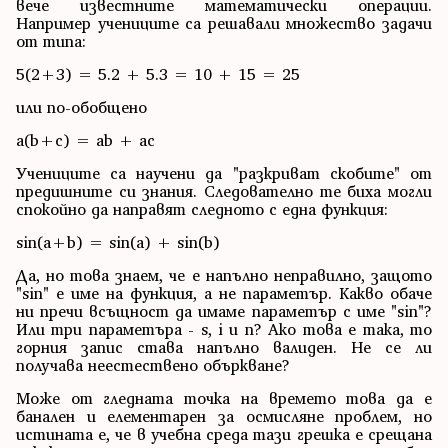
вече известните математически операции.
Например учениците са решавали множество задачи
от типа:
5(2+3) = 5.2 + 5.3 = 10 + 15 = 25
или по-обобщено
a(b+c) = ab + ac
Учениците са научени да "разкриват скобите" от
предишните си знания. Следователно те биха могли
спокойно да направят следното с една функция:
sin(a+b) = sin(a) + sin(b)
Да, но това знаем, че е напълно неправилно, защото
"sin" е име на функция, а не параметър. Какво обаче
ни пречи всъщност да имаме параметър с име "sin"?
Или три параметъра - s, i и n? Ако това е така, то
горния запис става напълно валиден. Не се ли
получава неестествено объркване?
Може от гледната точка на времето това да е
банален и елементарен за осмисляне проблем, но
истината е, че в учебна среда тази грешка е срещана