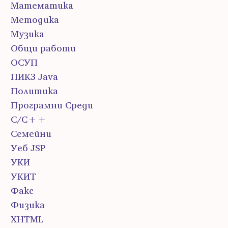
Математика
Методика
Музика
Общи работи
ОСУП
ПИК3 Java
Политика
Програмни Среди
С/С++
Семейни
Уеб JSP
УКИ
УКИТ
Факс
Физика
ХHTML