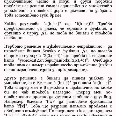
изключително често и този и други подобни
проблеми са решени само и единствено с множество
упражнения и понякога дори с догматични забрани.
Това естествено губи време.
Какво различава "a(b+c)" от "f(b+c)"? Трябва
предварително да знаем, че едното е функция, а
другото е израз. Да, но това не винаги е толкова
очевидно.
Първото решение е изключително непрактично - да
изписваме винаги всичко с функции. Да, но тогава
например изразът "2(3x+4)" ще трябва да се запише
като "умножи(2,събери(умножи(3,x),4))". Очевидно
това няма да намери практическо приложение (извън
някои ограничени езици за програмиране).
Друго решение е винаги да пишем знакът за
умножение, т.е. вместо "a(b+c)" да пишем "a.(b+c)".
Това според мен е възможно и практично, но може
би не чак толкова нагледно. Според мен по-
правилното е просто да заменим скобите с друг вид.
Например вместо "f(x)" да записваме функцията
като "f[x]". Това ще разреши напълно проблема с
двойното тълкуване! По този начин когато изпишем
"f[x] = 3(x+3)" няма да имаме никакво двусмислие