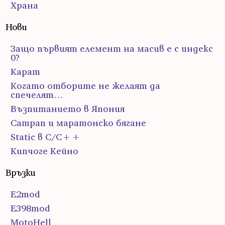
Храна
Нови
Защо първият елемент на масив е с индекс
0?
Карат
Когато отборите не желаят да
спечелят…
Възпитанието в Япония
Сатрап и маратонско бягане
Static в C/C++
Кипчоге Кейно
Връзки
E2mod
E398mod
MotoHell