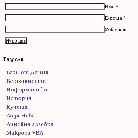
Име
*
Е-поща
*
Уеб сайт
Раздели
Бази от Данни
Вероятности
Информатика
История
Кучета
Лада Нива
Линейна алгебра
Макроси VBA