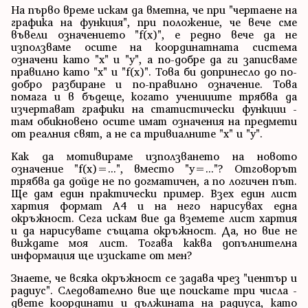
На първо време искам да вметна, че при "чертаене на
графика на функция", при положение, че вече сме
въвели означението "f(x)", е редно вече да не
използваме осите на координатната система
означени като "x" и "y", а по-добре да ги записваме
правилно като "x" и "f(x)". Това би допринесло до по-
добро разбиране и по-правилно означение. Това
помага и в бъдеще, когато учениците трябва да
изчертават графики на статистически функции -
там обикновено осите имат означения на предмети
от реалния свят, а не са тривиалните "x" и "y".
Как да мотивираме използването на новото
означение "f(x)=...", вместо "y=..."? Отговорът
трябва да дойде не по догматичен, а по логичен път.
Ще дам един практически пример. Взех един лист
хартия формат A4 и на него нарисувах една
окръжност. Сега искам вие да вземете лист хартия
и да нарисувате същата окръжност. Да, но вие не
виждате моя лист. Тогава каква допълнителна
информация ще изискате от мен?
Знаете, че всяка окръжност се задава чрез "център и
радиус". Следователно вие ще поискате три числа -
двете координати и дължината на радиуса, като