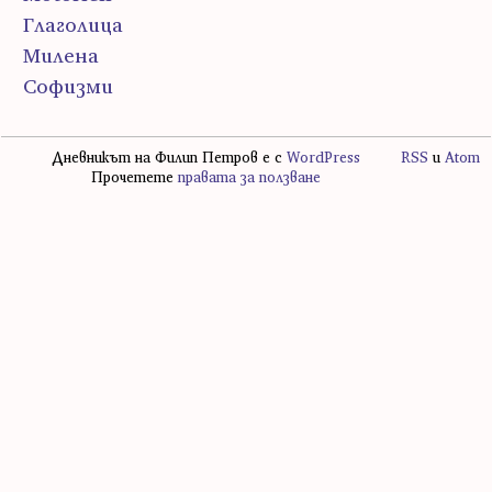
Глаголица
Милена
Софизми
Дневникът на Филип Петров е с
WordPress
RSS
и
Atom
Прочетете
правата за ползване