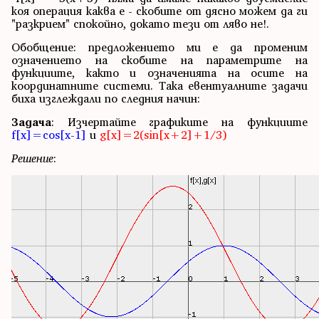
коя операция каква е - скобите от дясно можем да ги
"разкрием" спокойно, докато тези от ляво не!.
Обобщение: предложението ми е да променим
означението на скобите на параметрите на
функциите, както и означенията на осите на
координатните системи. Така евентуалните задачи
биха изглеждали по следния начин:
Задача
: Изчертайте графиките на функциите
f[x]=cos[x-1]
и
g[x]=
2(sin[x+2]+1/3)
Решение
: