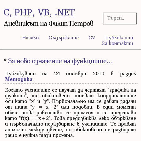
C, PHP, VB, .NET
Дневникът на Филип Петров
Начало
Съдържание
CV
Публикации
За контакти
*
За ново означение на функциите…
Публикувано на 24 ноември 2010 в раздел
Методика
.
Когато учениците се научат да чертаят "графика на
функция", те обикновено описват координатните
оси като "x" и "y". Първоначално им се дават задачи
от типа "y = x+2" или подобни. В един момент
обаче това равенство се променя и се представя
като "f(x) = x+2". Това предизвиква леко объркване
и първоначално неразбиране в учениците. Те правят
аналогия между двете, но обикновено не разбират
защо е нужна тази промяна.