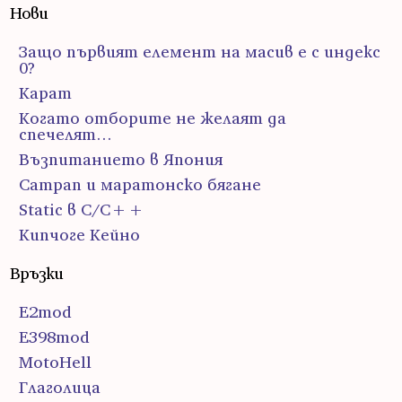
Нови
Защо първият елемент на масив е с индекс
0?
Карат
Когато отборите не желаят да
спечелят…
Възпитанието в Япония
Сатрап и маратонско бягане
Static в C/C++
Кипчоге Кейно
Връзки
E2mod
E398mod
MotoHell
Глаголица