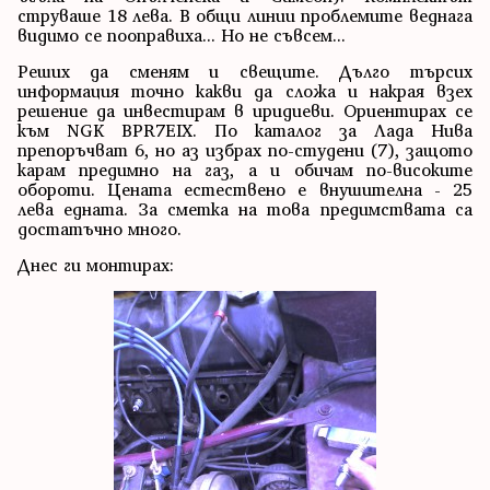
струваше 18 лева. В общи линии проблемите веднага
видимо се пооправиха... Но не съвсем...
Реших да сменям и свещите. Дълго търсих
информация точно какви да сложа и накрая взех
решение да инвестирам в иридиеви. Ориентирах се
към NGK BPR7EIX. По каталог за Лада Нива
препоръчват 6, но аз избрах по-студени (7), защото
карам предимно на газ, а и обичам по-високите
обороти. Цената естествено е внушителна - 25
лева едната. За сметка на това предимствата са
достатъчно много.
Днес ги монтирах: