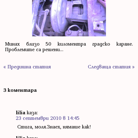
Минах близо 50 киломентра градско каране.
Проблемите са решени...
« Предишна статия
Следваща статия »
3 коментара
lilia
каза:
23 септември 2010 в 14:45
Стига, моля.Знаех, нямаше как!
lilia
каза: