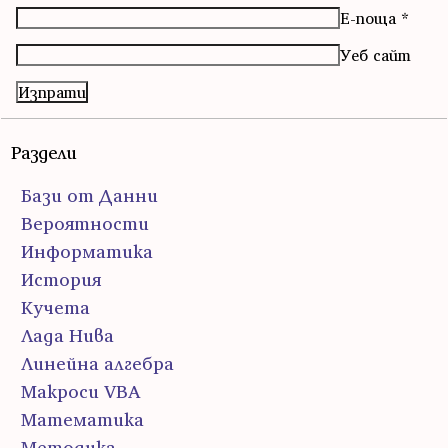
Е-поща
*
Уеб сайт
Раздели
Бази от Данни
Вероятности
Информатика
История
Кучета
Лада Нива
Линейна алгебра
Макроси VBA
Математика
Методика