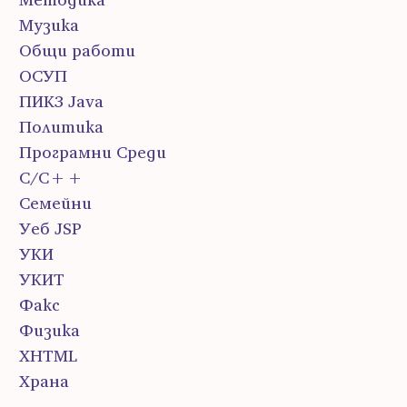
Музика
Общи работи
ОСУП
ПИК3 Java
Политика
Програмни Среди
С/С++
Семейни
Уеб JSP
УКИ
УКИТ
Факс
Физика
ХHTML
Храна