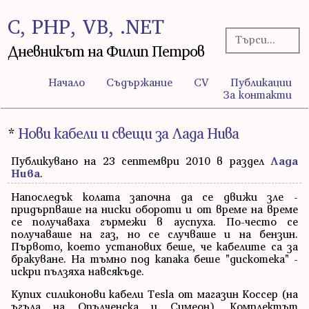
C, PHP, VB, .NET
Дневникът на Филип Петров
Начало
Съдържание
CV
Публикации
За контакти
*
Нови кабели и свещи за Лада Нива
Публикувано на 23 септември 2010 в раздел
Лада
Нива
.
Напоследък колата започна да се движи зле -
придърпваше на ниски обороти и от време на време
се получаваха гърмежи в ауспуха. По-често се
получаваше на газ, но се случваше и на бензин.
Първото, което установих беше, че кабелите са за
бракуване. На тъмно под капака беше "дискотека" -
искри пълзяха навсякъде.
Купих силиконови кабели Tesla от магазин Коссер (на
ъгъла на Опълченска и Симеон). Комплектът