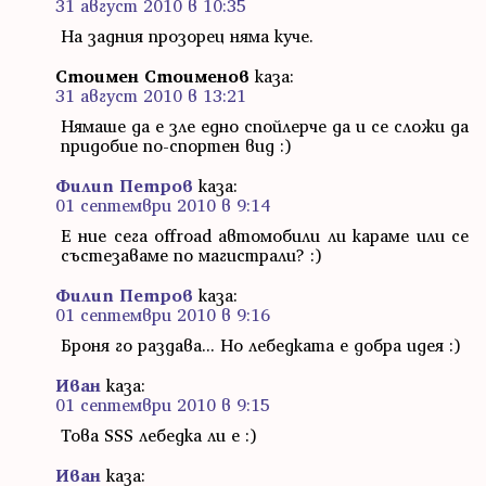
31 август 2010 в 10:35
На задния прозорец няма куче.
Стоимен Стоименов
каза:
31 август 2010 в 13:21
Нямаше да е зле едно спойлерче да и се сложи да
придобие по-спортен вид :)
Филип Петров
каза:
01 септември 2010 в 9:14
Е ние сега offroad автомобили ли караме или се
състезаваме по магистрали? :)
Филип Петров
каза:
01 септември 2010 в 9:16
Броня го раздава... Но лебедката е добра идея :)
Иван
каза:
01 септември 2010 в 9:15
Това SSS лебедка ли е :)
Иван
каза: