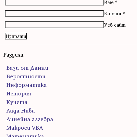
Име
*
Е-поща
*
Уеб сайт
Раздели
Бази от Данни
Вероятности
Информатика
История
Кучета
Лада Нива
Линейна алгебра
Макроси VBA
Математика