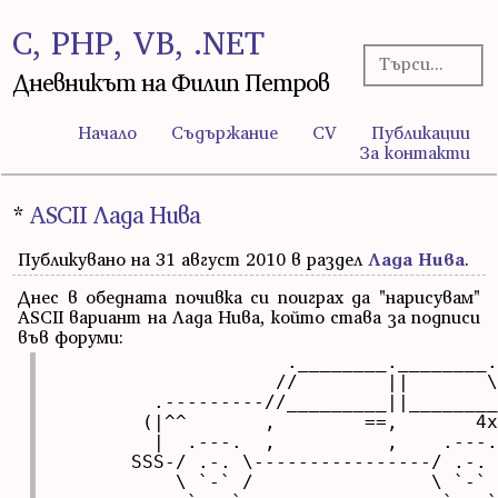
C, PHP, VB, .NET
Дневникът на Филип Петров
Начало
Съдържание
CV
Публикации
За контакти
*
ASCII Лада Нива
Публикувано на 31 август 2010 в раздел
Лада Нива
.
Днес в обедната почивка си поиграх да "нарисувам"
ASCII вариант на Лада Нива, който става за подписи
във форуми:
                     .________.________.

                    //        ||       \
         .---------//_________||________
        (|^^       ,        ==,       4x
         |  .---.  ,          ,    .---.
       SSS-/ .-. \----------------/ .-. 
           \ `-` /                \ `-` 