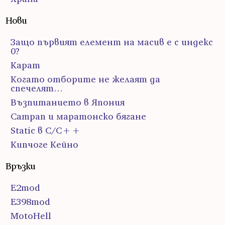
Нови
Защо първият елемент на масив е с индекс
0?
Карат
Когато отборите не желаят да
спечелят…
Възпитанието в Япония
Сатрап и маратонско бягане
Static в C/C++
Кипчоге Кейно
Връзки
E2mod
E398mod
MotoHell