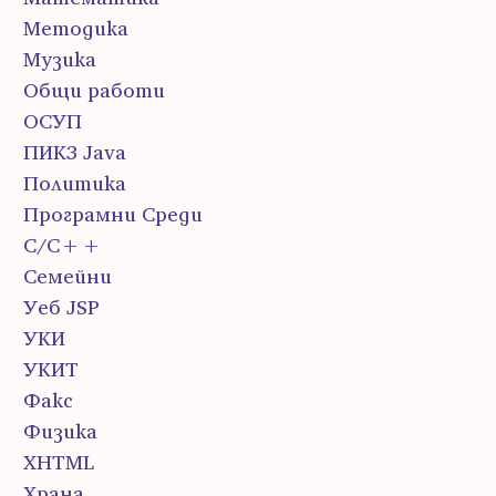
Методика
Музика
Общи работи
ОСУП
ПИК3 Java
Политика
Програмни Среди
С/С++
Семейни
Уеб JSP
УКИ
УКИТ
Факс
Физика
ХHTML
Храна