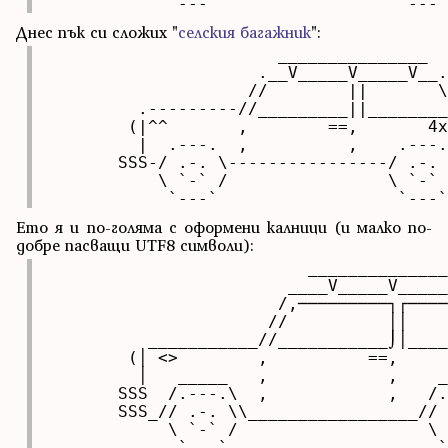
            `---`                  `---`
Днес пък си сложих "
селския багажник
":
                       _______________

                     .__V_____V_____V__.

                    //        ||       \
         .---------//_________||________
        (|^^       ,        ==,       4x
         |  .---.  ,          ,    .---.
       SSS-/ .-. \----------------/ .-. 
           \ `-` /                \ `-` 
            `---`                  `---`
Eто я и по-голяма с оформени калници (и малко по-
добре пасващи UTF8 символи):
                          ______________
                        ____V_____V_____
                       /,─────────┐┌────
                      //          ││    
          ___________//___________⌡│____
        (│ <>        ,          ==,     
         │   _____   ,            ,    _
       SSS  /.---.\  ,            ,   /.
       SSS_// .-. \\_________________// 
            \ `-` /                   \ 
             `---`                     `