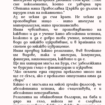
сме поколението, което се завърна при
Светата наша Православна Църква до дългия и
труден път на покаянието."
Аз не искам да съм краен. Не искам да
проповядвам нищо - нито атеизъм и
материализъм, нито християнство.
Имам чувството, че проповядването на
каквото и да е учение като абсолютна истина,
колкото и да е добро това учение, неминуемо
води до някакво изкривяване, и в крайната си
степен до някакво извращение.
Имам предвид както религиите, във всичките
им видове, така и атеизма, комунизма,
фашизма, национализма, каквото и да е.
Ще ти цитирам мисъл на Буда, със забележката
че будизма също е фанатизиран и изкривен:
"Ако опънеш една струна прекалено много тя
ще се скъса, ако е прекалено отпусната няма да
свири"
Както и с мисълта на някой гръцки философ, че
абсолютната истина, ако съществува, е и
абсолютно непознаваема.
Религията на обикновения българин, на баба и
дядо на село, никога не е следвала