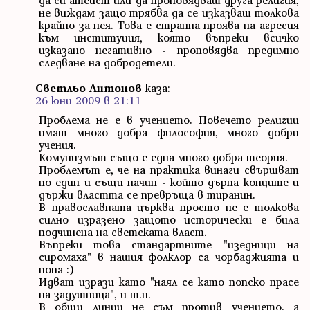
не виждам защо трябва да се изказваш толкова
крайно за нея. Това е странна проява на агресия
към институция, която въпреки всичко
изказано негативно - проповядва предимно
следване на добродетели.
Светльо Антонов
каза:
26 юни 2009 в 21:11
Проблема не е в учението. Повечето религии
имат много добра философия, много добри
учения.
Комунизмът също е една много добра теория.
Проблемът е, че на практика винаги свършват
по един и същи начин - който дърпа конците и
държи властта се превръща в тиранин.
В православната църква просто не е толкова
силно изразено защото исторически е била
подчинена на светската власт.
Въпреки това стандартните "изедници на
сиромаха" в нашия фолклор са чорбаджията и
попа :)
Идват изрази като "наял се като попско прасе
на задушница", и т.н.
В общи линии не съм против учението, а