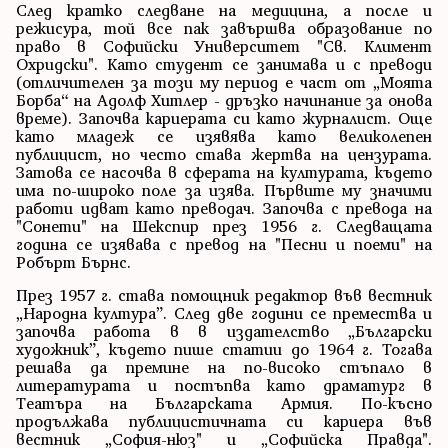
След кратко следване на медицина, а после и
режисура, той все пак завършва образование по
право в Софийски Университет "Св. Климент
Охридски". Като студент се занимава и с преводи
(отличителен за този му период е част от „Моята
Борба“ на Адолф Хитлер - дръзко начинание за онова
време). Започва кариерата си като журналист. Още
като младеж се изявява като великолепен
публицист, но често става жертва на цензурата.
Затова се насочва в сферата на културата, където
има по-широко поле за изява. Първите му значими
работи идват като преводач. Започва с превода на
"Сонети" на Шекспир през 1956 г. Следващата
година се изявава с превод на "Песни и поеми" на
Робърт Бърнс.
През 1957 г. става помощник редактор във вестник
„Народна култура”. След две години се премества и
започва работа в в издателство „Български
художник”, където пише статии до 1964 г. Тогава
решава да премине на по-високо стъпало в
литературата и постъпва като драматург в
Театъра на Българската Армия. По-късно
продължава публицистичната си кариера във
вестник „София-нюз" и „Софийска Правда".