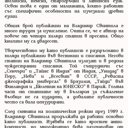
английски, немски, старогръцки и латински език.
Освен това е един от малцината, които работят
със специфични особености на изчезнали древни
езици.
Общия брой публикации на Владимир Свинтила е
много труден за изчисление. Счита се, че е автор на
повече от четири хиляди статии в пресата. Общо
книгите му са двадесет.
Творчеството му като публицист е разпръснато в
хиляди публикации във вестници и списания. Негови
статии на Владимир Свинтила излизат и в редица
чуждестранни списания. Той сътрудничи със
„Сенчъри” и „Таймс в Индия” от Индия, „Унидад” в
Перу, „Нева” и „Всесвит” в СССР, „Ревиста
джеографика универсал” в Бразилия, „Тайди” във
Финландия и „Бюлетин на ЮНЕСКО” в Париж. Голяма
част от статиите му в България за съжаление
въобще не са издадени, а добилите публичност
често са били цензурирани.
След смяната на политическия режим през 1989 г.
Владимир Свинтила продължава да работи основно
като публицист. Изявява се като яростен анти-
комунист, но многократно бива разочарован от