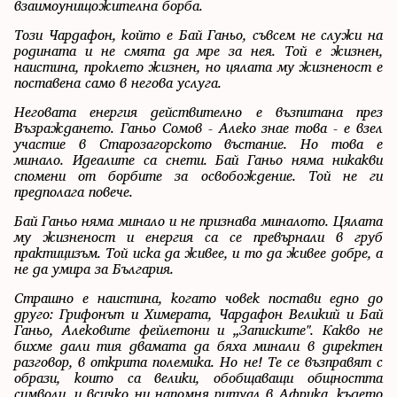
взаимоунищожителна борба.
Този Чардафон, който е Бай Ганьо, съвсем не служи на
родината и не смята да мре за нея. Той е жизнен,
наистина, проклето жизнен, но цялата му жизненост е
поставена само в негова услуга.
Неговата енергия действително е възпитана през
Възраждането. Ганьо Сомов - Алеко знае това - е взел
участие в Старозагорското въстание. Но това е
минало. Идеалите са снети. Бай Ганьо няма никакви
спомени от борбите за освобождение. Той не ги
предполага повече.
Бай Ганьо няма минало и не признава миналото. Цялата
му жизненост и енергия са се превърнали в груб
практицизъм. Той иска да живее, и то да живее добре, а
не да умира за България.
Страшно е наистина, когато човек постави едно до
друго: Грифонът и Химерата, Чардафон Великий и Бай
Ганьо, Алековите фейлетони и „Записките". Какво не
бихме дали тия двамата да бяха минали в директен
разговор, в открита полемика. Но не! Те се възправят с
образи, които са велики, обобщаващи общността
символи, и всичко ни напомня ритуал в Африка, където