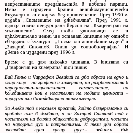
непрестанните предателства в новите партии.
Имал е изразени крайни антикомунистически
възгледи и ги споделя без притеснение. През 1990 г.
издава „Спомените на джебчията". През 1991 г.
излиза силно цензурирана версия на „Кладенецът на
мълчанието". След това запомнящи се и
изключително ценни ще останат книгите му отново
свързани с култура - „Писма от атинските музеи" и
„Захарий Стоянов. Опит за социобиография". И
двете са издадени през 1996 г.
Време е да дам няколко цитата. В книгата си
„Грифонът на химерата" той пише:
Бай Ганьо и Чардафон Великий са два образа на едно и
също лице – на грифона и химерата, на раздвоеността в
народностно-националното самосъзнание, на
колебанието кой е носителят на новите ценности –
народът или възникващата интелигенция.
За Алеко той е нахален простак, който безцеремонно си
пробива път в живота, а за Захарий Стоянов той е
носителят на всички обществени добродетели, носител
на народния дух и патриотизъм. И тези два образа
застават един срещу друг... зейнали във