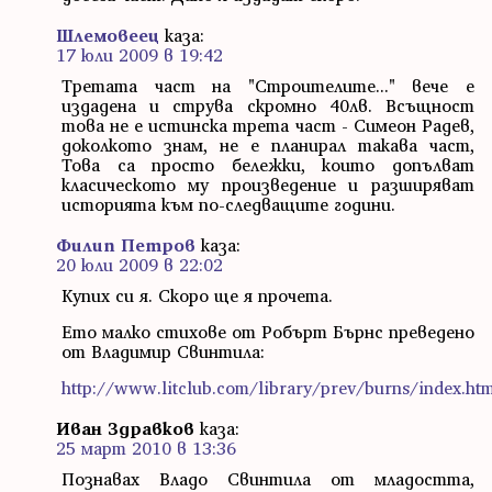
Шлемовеец
каза:
17 юли 2009 в 19:42
Третата част на "Строителите..." вече е
издадена и струва скромно 40лв. Всъщност
това не е истинска трета част - Симеон Радев,
доколкото знам, не е планирал такава част,
Това са просто бележки, които допълват
класическото му произведение и разширяват
историята към по-следващите години.
Филип Петров
каза:
20 юли 2009 в 22:02
Купих си я. Скоро ще я прочета.
Ето малко стихове от Робърт Бърнс преведено
от Владимир Свинтила:
http://www.litclub.com/library/prev/burns/index.ht
Иван Здравков
каза:
25 март 2010 в 13:36
Познавах Владо Свинтила от младостта,