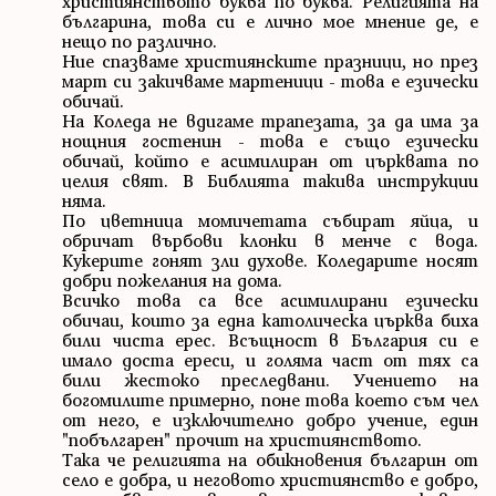
християнството буква по буква. Религията на
българина, това си е лично мое мнение де, е
нещо по различно.
Ние спазваме християнските празници, но през
март си закичваме мартеници - това е езически
обичай.
На Коледа не вдигаме трапезата, за да има за
нощния гостенин - това е също езически
обичай, който е асимилиран от църквата по
целия свят. В Библията такива инструкции
няма.
По цветница момичетата събират яйца, и
обричат върбови клонки в менче с вода.
Кукерите гонят зли духове. Коледарите носят
добри пожелания на дома.
Всичко това са все асимилирани езически
обичаи, които за една католическа църква биха
били чиста ерес. Всъщност в България си е
имало доста ереси, и голяма част от тях са
били жестоко преследвани. Учението на
богомилите примерно, поне това което съм чел
от него, е изключително добро учение, един
"побългарен" прочит на християнството.
Така че религията на обикновения българин от
село е добра, и неговото християнство е добро,