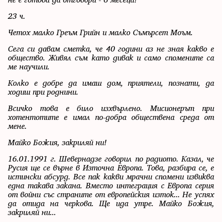
23 ч.
Четох малко Греъм Грийн и малко Съмърсет Моъм.
Сега си давам сметка, че 40 години аз не зная какво е
общество. Живял съм като дивак и само спомените са
ме научили.
Колко е добре да имаш дом, приятели, познати, да
ходиш при роднини.
Всичко това е било изхвърлено. Мисионерът при
хотентотите е имал по-добра обществена среда от
мене.
Майко Божия, закриляй ни!
16.01.1991 г. Шевернадзе говорил по радиото. Казал, че
Русия ще се върне в Източна Европа. Това, разбира се, е
истински абсурд. Все пак какви мрачни спомени извиква
една такава закана. Вместо интеграция с Европа серия
от войни със страните от европейския изток... Не успях
да отида на черкова. Ще ида утре. Майко Божия,
закриляй ни...