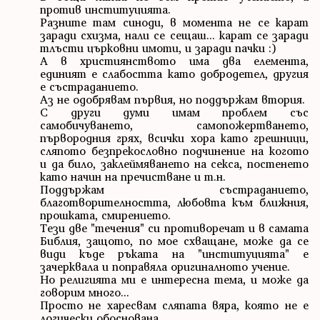
против институцията.
Разните там синоди, в момента не се карат
заради схизма, нали се сещаш... карат се заради
тлъсти църковни имоти, и заради пачки :)
А в християнството има два елемента,
единият е слабостта като добродетел, другия
е състраданието.
Аз не одобрявам първия, но поддържам втория.
С други думи имам проблем със
самобичуването, самопожертването,
първородния грях, всички хора като грешници,
сляпото безпрекословно подчинение на когото
и да било, заклеймяването на секса, постенето
като начин на пречистване и т.н.
Поддържам състраданието,
благотворителността, любовта към ближния,
прошката, смирението.
Тези две "течения" си противоречат и в самата
Библия, защото, по мое схващане, може да се
види къде ръката на "институцията" е
зачерквала и поправяла оригиналното учение.
Но религията ми е интересна тема, и може да
говорим много...
Просто не харесвам сляпата вяра, която не е
логически обоснована.