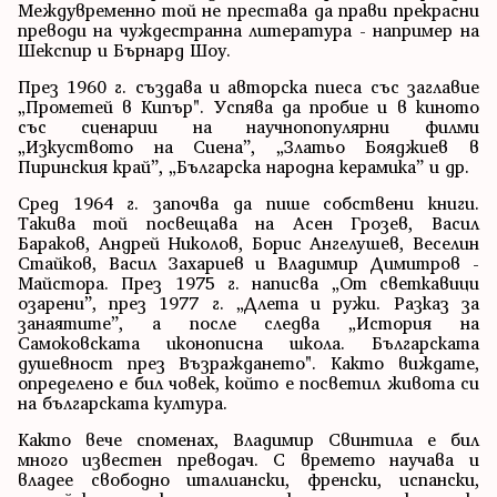
Междувременно той не престава да прави прекрасни
преводи на чуждестранна литература - например на
Шекспир и Бърнард Шоу.
През 1960 г. създава и авторска пиеса със заглавие
„Прометей в Кипър". Успява да пробие и в киното
със сценарии на научнопопулярни филми
„Изкуството на Сиена”, „Златьо Бояджиев в
Пиринския край”, „Българска народна керамика” и др.
Сред 1964 г. започва да пише собствени книги.
Такива той посвещава на Асен Грозев, Васил
Бараков, Андрей Николов, Борис Ангелушев, Веселин
Стайков, Васил Захариев и Владимир Димитров -
Майстора. През 1975 г. написва „От светкавици
озарени”, през 1977 г. „Длета и ружи. Разказ за
занаятите”, а после следва „История на
Самоковската иконописна школа. Българската
душевност през Възраждането". Както виждате,
определено е бил човек, който е посветил живота си
на българската култура.
Както вече споменах, Владимир Свинтила е бил
много известен преводач. С времето научава и
владее свободно италиански, френски, испански,