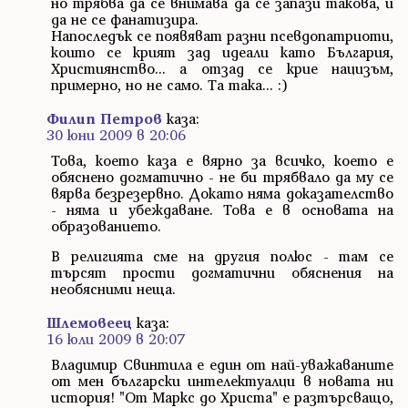
но трябва да се внимава да се запази такова, и
да не се фанатизира.
Напоследък се появяват разни псевдопатриоти,
които се крият зад идеали като България,
Християнство... а отзад се крие нацизъм,
примерно, но не само. Та така... :)
Филип Петров
каза:
30 юни 2009 в 20:06
Това, което каза е вярно за всичко, което е
обяснено догматично - не би трябвало да му се
вярва безрезервно. Докато няма доказателство
- няма и убеждаване. Това е в основата на
образованието.
В религията сме на другия полюс - там се
търсят прости догматични обяснения на
необясними неща.
Шлемовеец
каза:
16 юли 2009 в 20:07
Владимир Свинтила е един от най-уважаваните
от мен български интелектуалци в новата ни
история! "От Маркс до Христа" е разтърсващо,