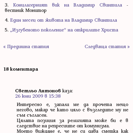
3.
Концлагерният вик на Владимир Свинтила
-
вестник Монитор
4.
Един месец от живота на Владимир Свинтила
5.
„Изгубеното поколение“ на открилите Христа
« Предишна статия
Следваща статия »
18 коментара
Светльо Антонов
каза:
26 юни 2009 в 15:38
Интересно е, запали ме да прочета нещо
негово, макар че като цяло с възгледите му не
съм съгласен.
Цялата позиция за религията може би е в
следствие на репресиите от комунизма.
Моето виждане е, че не си дава сметка как