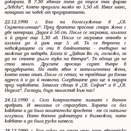
докараха. В 7.30 хванах пътя да търся тая фирма
„Левски“, която предлага мляко по 1,50 лв. Имах шанс,
попаднах на човек от предприятието.
22.12.1990 г. Бях на богослужение в „Св.
Седмочисленици“. Пред вратата просеше стара жена с
две патерици. Дадох ѝ 50 ст. После се засрамих, излязох
и ѝ дадох още 1,30 лв. После се засрамих отново и
излязох да ѝ дам още 5 лв. Тя се втренчи с
невиждащите си очи в банкнотата - очевидно не
можеше да повярва. Казах й: „Давам Ви ги, госпожо, за
да не стоите дълго тука на вятъра“. Тя обеща да не
стои много. Другите просяци седят вътре в
преддверието. Но това явно е интелигентна жена,
която няма опит. После се сетих, че трябваше да взема
адреса ѝ и да ѝ помогна. Следващите дни ще я подиря
пред черковата. Запалих свещи в „Св. София“ и в „Св.
Неделя“. Господи, бъди милостив към нас!
24.12.1990 г. Сега комунистите плашат с военен
преврат. И мнозина се страхуват. Хората са без
каквато и да била политическа просвета - те са напълно
оглупели. Нито военна диктатура е възможна, нито
каквато и да била руска намеса.
28.12.1990 г. Бих искал да имам днес един европейски