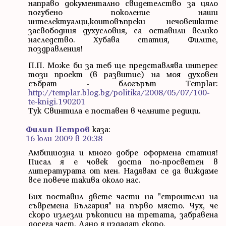
направо документално свидетелство за цяло
погубено поколение наши
интелектуалци,коитовъпреки нечовешките
засвободния духусловия, са оставили велико
наследство. Хубава статия, Филипе,
поздравления!
П.П. Може би за теб ще представлява интерес
този проект (в развитие) на моя духовен
събрат - блогърът Templar:
http://templar.blog.bg/politika/2008/05/07/100-
te-knigi.190201
Тук Свинтила е поставен в челните редици.
Филип Петров
каза:
16 юли 2009 в 20:38
Амбициозна и много добре оформена статия!
Писал я е човек доста по-просветен в
литературата от мен. Надявам се да виждаме
все повече такива около нас.
Бих поставил двете части на "строители на
съвремена България" на първо място. Чух, че
скоро излезли ръкописи на третата, забравена
досега част. Дано я издадат скоро.