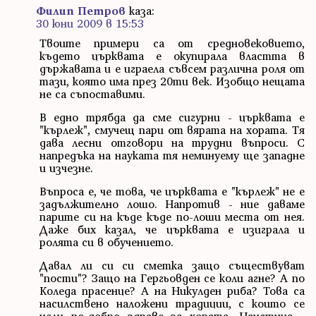
Филип Петров
каза:
30 юни 2009 в 15:53
Твоите примери са от средновековието,
където църквата е окупирала властта в
държавата и е играела съвсем различна роля от
тази, която има през 20ти век. Изобщо нещата
не са съпоставими.
В едно трябда да сме сигурни - църквата е
"кърлеж", смучещ пари от вярата на хората. Тя
дава лесни отговори на трудни въпроси. С
напредъка на науката тя неминуему ще западне
и изчезне.
Въпроса е, че това, че църквата е "кърлеж" не е
задължително лошо. Напротив - ние даваме
парите си на къде къде по-лоши места от нея.
Даже бих казал, че църквата е изиграла и
ролята си в обучението.
Давал ли си си сметка защо съществуват
"пости"? Защо на Гергьовден се коли агне? А по
Коледа прасенце? А на Никулден риба? Това са
насилствено наложени традиции, с които се
цели по-добро здраве за хората. Наистина -