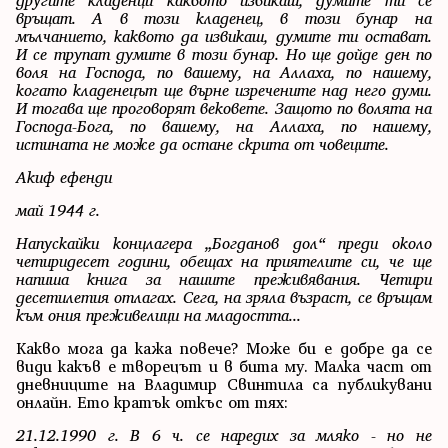
другите кладенци каквото извикаш, думите ти се
връщат. А в този кладенец, в този бунар на
мълчанието, каквото да извикаш, думите ти остават.
И се трупат думите в този бунар. Но ще дойде ден по
воля на Господа, по вашему, на Аллаха, по нашему,
когато кладенецът ще върне изречените над него думи.
И тогава ще проговорят вековете. Защото по волята на
Господа-Бога, по вашему, на Аллаха, по нашему,
истината не може да остане скрита от човеците.
Акиф ефенди
май 1944 г.
Напускайки концлагера „Богданов дол“ преди около
четиридесет години, обещах на приятелите си, че ще
напиша книга за нашите преживявания. Четири
десетилетия отлагах. Сега, на зряла възраст, се връщам
към ония преживелици на младостта...
Какво мога да кажа повече? Може би е добре да се
види какъв е творецът и в бита му. Малка част от
дневниците на Владимир Свинтила са публикувани
онлайн. Ето кратък откъс от тях:
21.12.1990 г. В 6 ч. се наредих за мляко - но не