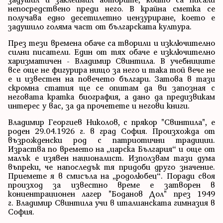
непосредствено преди него. В крайна сметка се
получава едно десетилетно цензуриране, което е
задушило голяма част от българската култура.
През тези времена обаче са творили и изключително
силни писатели. Един от тях обаче е изключително
харизматичен - Владимир Свинтила. В учебниците
все още не фигурира нищо за него и така той вече не
е и известен на повечето българи. Затова в тази
скромна статия ще се опитам да ви запозная с
неговата кратка биография, а дано да предизвикам
интерес у вас, за да прочетете и негови книги.
Владимир Георгиев Николов, с прякор "Свинтила", е
роден 29.04.1926 г. в град София. Произхожда от
възрожденски род с патриотични традиции.
Израства по времето на „царска България“ и още от
малък е изявен националист. Използвам тази дума
въпреки, че напоследък тя придоби друго значение.
Приемете я в смисъла на „родолюбец“. Поради своя
произход за известно време е затворен в
концентрационен лагер "Боданов Дол" през 1949
г. Владимир Свинтила учи в италианската гимназия в
София.