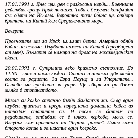
17.01.1991 г. Днес цял ден с разкъсани нерви... Военните
действия срещу Ирак почнаха. Това е безумен конфликт
със света на Исляма. Вероятно тази война ще отвори
вратите на Китай към Средиземното море.
Вечерта
Прогнозите ми за Ирак излизат верни. Америка обяви
война на исляма. Първата намеса на Китай (предвидена
от мен). България се намира на брега на мохамеданския
океан.
20.01.1991 г. Сутринта леко кризисно състояние. До
11.30 - спах и после лежах. Станах и написах две малки
есета за радиото. За Езра Паунд и за Упоритите...
Остава ми грижата за утре. Ще сваря ли да взема
мляко в стопанството.
Мисля си колко странно върви животът ми. След един
нервен пристъп и преди поредната домашна кавга аз
написвам статиите си. И после се скитам по
редакциите, отбивам се в някоя черкова, моля се.
Изгубил съм оригинала на "Черния роман". Имам само
второто копие и за щастие един ксерокс.