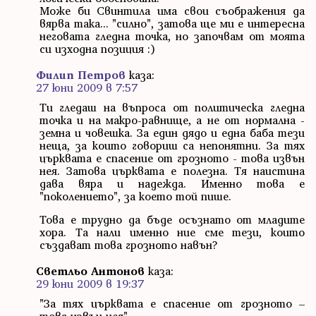
Може би Свинтила има свои съображения да
вярва така... "силно", затова ще ми е интересна
неговата гледна точка, но започвам от моята
си изходна позиция :)
Филип Петров
каза:
27 юни 2009 в 7:57
Ти гледаш на въпроса от политическа гледна
точка и на макро-равнище, а не от нормална -
земна и човешка. За един дядо и една баба тези
неща, за които говориш са непонятни. За тях
църквата е спасение от грозното - това извън
нея. Затова църквата е полезна. Тя наистина
дава вяра и надежда. Именно това е
"поколението", за което той пише.
Това е трудно да бъде осъзнато от младите
хора. Та нали именно ние сме тези, които
създават това грозното навън?
Светльо Антонов
каза:
29 юни 2009 в 19:37
"За тях църквата е спасение от грозното –
това извън нея"