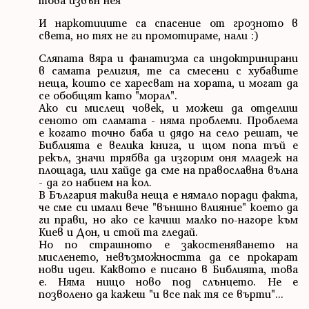
И наркотиците са спасение от грозното в
света, но тях не ги промотираме, нали :)
Сляпата вяра и фанатизма са индоктринирани
в самата религия, те са смесени с хубавите
неща, които се харесват на хората, и могат да
се обобщят като "морал".
Ако си мислещ човек, и можеш да отделиш
сеното от сламата - няма проблеми. Проблема
е когато точно баба и дядо на село решат, че
Библията е велика книга, и щом попа тъй е
рекъл, значи трябва да изгорим оня младеж на
площада, или хайде да сме на православна вълна
- да го набием на кол.
В България такива неща е нямало поради факта,
че сме си имали вече "външно влияние" което да
ги прави, но ако се качиш малко по-нагоре към
Киев и Дон, и стой та гледай.
Но по страшното е закостеняването на
мисленето, невъзможността да се прокарат
нови идеи. Каквото е писано в Библията, това
е. Няма нищо ново под слънцето. Не е
позволено да кажеш "и все пак тя се върти"...