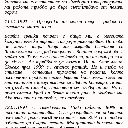
книгите ми, със статиите ми. Очевидно литературната
ми работа трябва да бъде съпътствана от полит.
борби.
11.01.1991 г. Преоценка на много неща - давам си
сметка за много неща.
Всички грешки почват с баща ми, с неговата
комунистическа партия. Той умря разочарован. Но това
не значи нищо. Баща ми жертва всичките си
възможности за „революцията“. Вината продължава с
майка ми. Тя вече ги знаеше какви са, но не намери сили
да скъса... Аз трябваше да скъсам. Но не беше лесно.
Скъсах през 1939 г., станах ратник. Но и това не
стигаше - оставаше тумбата на родата, която
постоянно тровеше атмосферата край мен... Сега от
миналото ми с комунистите се явяват кошмари. Те още
ми държат сметка, заплашват ме, уговарят ме. Но аз
тука слагам край на всяка тяхна роля в живота ми.
Ако излязат с шантажи, ще отговоря.
12.01.1991 г. Телевизията. Нова анкета. 80% за
частната инициатива... Сега разправят, че анкетата
през май е дала такъв резултат: само 30% са очаквали
изборите да бъдат честни. Мандатната комисия още
не е готова да отговори - 6 месеца!