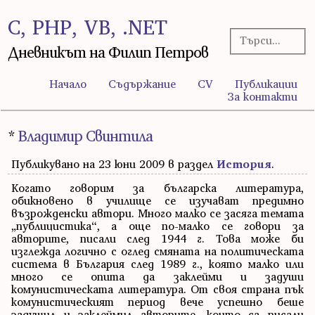
C, PHP, VB, .NET
Дневникът на Филип Петров
Начало
Съдържание
CV
Публикации
За контакти
*
Владимир Свинтила
Публикувано на 23 юни 2009 в раздел
История
.
Когато говорим за българска литература,
обикновено в училище се изучават предимно
възрожденски автори. Много малко се засяга темата
„публицистика“, а още по-малко се говори за
авторите, писали след 1944 г. Това може би
изглежда логично с оглед смяната на политическата
система в България след 1989 г., която малко или
много се опита да заклейми и задуши
комунистическата литература. От своя страна пък
комунистическият период вече успешно беше
задушил и заклеймил авторите, които са писали