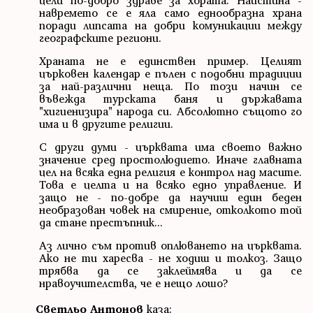
навремето се е яла само еднообразна храна
поради липсата на добри комуникации между
географските региони.
Храната не е единствен пример. Целият
църковен календар е пълен с подобни традиции
за най-различни неща. По този начин се
въвежда турската баня и държавата
"хигиенизира" народа си. Абсолютно същото го
има и в другите религии.
С други думи - църквата има своето важно
значение сред простолюдието. Иначе главната
цел на всяка една религия е контрол над масите.
Това е целта и на всяко едно управление. И
защо не - по-добре да научиш един беден
необразован човек на смирение, отколкото той
да стане престъпник...
Аз лично съм против оплюването на църквата.
Ако не ти харесва - не ходиш и толкоз. Защо
трябва да се заклеймява и да се
нравоучителства, че е нещо лошо?
Светльо Антонов
каза: