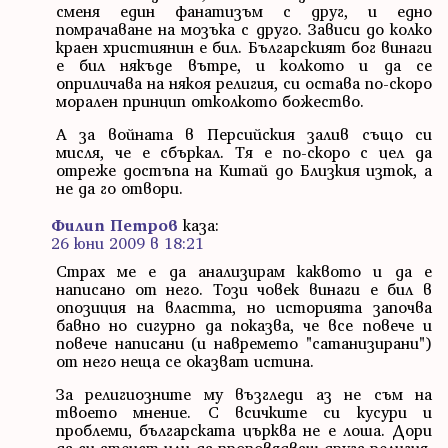
сменя един фанатизъм с друг, и едно
помрачаване на мозъка с друго. Зависи до колко
краен християнин е бил. Българският бог винаги
е бил някъде вътре, и колкото и да се
оприличава на някоя религия, си остава по-скоро
морален принцип отколкото божество.
А за войната в Персийския залив също си
мисля, че е сбъркал. Тя е по-скоро с цел да
отреже достъпа на Китай до Близкия изток, а
не да го отвори.
Филип Петров
каза:
26 юни 2009 в 18:21
Страх ме е да анализирам каквото и да е
написано от него. Този човек винаги е бил в
опозиция на властта, но историята започва
бавно но сигурно да показва, че все повече и
повече написани (и навремето "сатанизирани")
от него неща се оказват истина.
За религиозните му възгледи аз не съм на
твоето мнение. С всичките си кусури и
проблеми, българската църква не е лоша. Дори
да си атеист или да проповядваш друга религия,