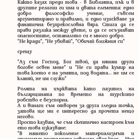
Както казах преди това - в Библията, пък и в
другите религии ги има и двата елемента: едно
добро философско учение, съвсем
аргументирано и правилно, и едно изискване за
фанатична безпрекословна вяра. Стига да се
прави разлика между двете, и да се осъзнават
опасностите, останалото си е много добро.
"Не кради", "Не убивай", "Обичай ближния си"
срещу
"Аз съм Господ, Бог твой, да нямаш други
богове освен мене" и "Не си прави кумир на
това което е на земята, под водата... не им се
кланяй, не им служи"
Ролята на църквата като пазител на
българщината по времето на турското
робство е безспорна.
А и винаги съм отворен за друга гледна точка,
затова ще ми е интересно да прочета нещо
негово.
Просто казвам, че съм скептично настроен към
ето това изказване:
"В нашето поколение материализмът и
атеизмът претърпяха завинаги своя крах. ...Ние