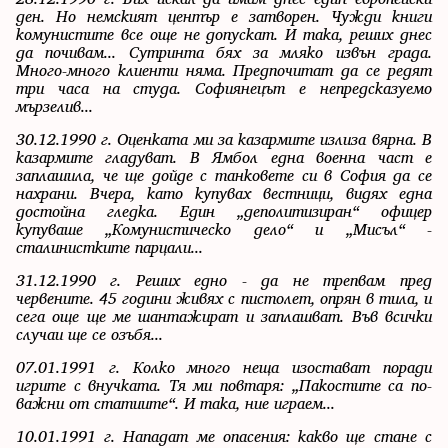
ден. Но немският център е затворен. Чужди книги
комунистите все още не допускат. И така, реших днес
да почивам... Сутринта бях за мляко извън града.
Много-много клиенти няма. Предпочитат да се редят
три часа на студа. Софиянецът е непредсказуемо
мързелив...
30.12.1990 г. Оценката ми за казармите излиза вярна. В
казармите гладуват. В Ямбол една военна част е
заплашила, че ще дойде с танковете си в София да се
нахрани. Вчера, като купувах вестници, видях една
достойна гледка. Един „деполитизиран“ офицер
купуваше „Комунистическо дело“ и „Мисъл“ -
сталинистките парцали...
31.12.1990 г. Реших едно - да не трепвам пред
червените. 45 години живях с пистолет, опрян в тила, и
сега още ще ме шантажират и заплашват. Във всички
случаи ще се озъбя...
07.01.1991 г. Колко много неща изостават поради
игрите с внучката. Тя ми повтаря: „Пакостите са по-
важни от статиите“. И така, ние играем...
10.01.1991 г. Нападат ме опасения: какво ще стане с