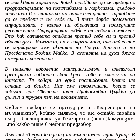
се изискваше характер. Човек трябваше да се пребори с
предразсъдъците на позитивизма и марксизма, дълбоко
залегнали в съзнанието на интелигенцията - трябваше
да се пребори и със себе си. В тази борба помогнаха
страданията, с които ни обогатиха и последните
десетилетия. Страдащият човек е по неволя и мислещ.
Ето как сатаната отиваше против себе си и против
своето дело. Измъчени, но с озарени лица, ние най-сетне
се обръщахме към иконите на Иисуса Христа и на
Пресветата Божия Майка. В агонията на духа бяхме
намерили спасението.
В нашето поколение материализмът и атеизмът
претърпяха завинаги своя крах. Това е смисълът на
книгата. Тя говори за едно постижение, което ще
остане за всички. Ние сме поколението, което се
завърна при Светата наша Православна Църква до
дългия и труден път на покаянието.
Съвсем наскоро се преиздаде и „Кладенецът на
мълчанието", който смятам, че ще остави трайна
следа в историята за българския (анти)комунизъм.
Ето какво пише в нейния предговор:
Има такъв един кладенец на мълчанието, един бунар. В