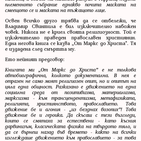
племенното събрание еднакво почита маската на
смеещото се и маската на тъжащото лице.
Освен всичко друго трябва да се отбележи, че
Владимир Свинтила е бил изключително набожен
човек. Никога не е криел своята религиозност. Той е
изключително праведен православен християнин.
Една негова книга се казва „От Маркс до Христа". Тя
е издадена след смъртта му.
Ето нейният предговор:
Книгата ми „От Маркс до Христа” е не толкова
автобиографична, колкото документална. В нея е
отразен не само моят религиозен опит, но и опитът на
цяла една общност. Разказано е движението на една
социална среда от позитивизма, материализма,
марксизма - към трансцендентизма, метафизиката,
религията, християнството, православието. Това
движение бе и агония - „из безднах возопих”! Това
движение бе и героика. Да скъсаш с тези възгледи,
които се смятаха за естествени - като късния
дарвинизъм, класическата физика на твърдото тяло, и
да се върнеш назад във времето - както на всички
изглеждаше движението към православието - за това