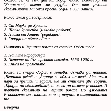
Оказва се, че съм дал на Тодор Янчев екземпляр от
"Кладенеца", което ме учудва. От тоя ръкопис
екземплярите ми бяха броени (един е в Д. Зашев).
Какво имам да завършвам:
1. От Маркс до Христа.
2. Шапка кретенка (няколко разказа).
3. Писма от Атина (редакция).
4. Крадци на автомобили.
Платото и Черният роман са готови. Освен това:
1. Нашите народоведи.
2. История на българската психика. 1650-1900 г.
3. Книга на промените.
Книга за стара София е готова. Остава да напиша:
„Черната река“ и „Зададе се облак тъмен“. Ако имам
пари за преписи и здраве, ще ми стигнат две години.
„Крадци на автомобили“, не мога да намеря ръкописа. И
първият екземпляр на Черния роман. По дяволите!
Ръкописите ми станаха много, трудно е съхраняването
им.
Вечерта