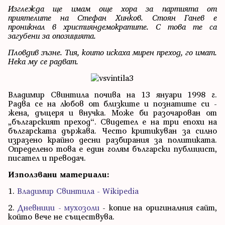
Изглежда ще имам още хора за партията от
приятелите на Стефан Хинков. Стоян Ганев е
проникнал в християндемократите. С това те са
загубени за опозицията.
Пловдив зъзне. Тия, които искаха мирен преход, го имат.
Нека му се радват.
Владимир Свинтила почива на 13 януари 1998 г.
Радва се на любов от близките и познатите си -
жена, дъщеря и внучка. Може би разочарован от
„българският преход“. Свидетел е на три епохи на
българската държава. Често критикуван за силно
изразено крайно десни разбирания за политиката.
Определено това е един голям български публицист,
писател и преводач.
Използвани материали:
1.
Владимир Свинтила - Wikipedia
2.
Дневници - мухозоли
- копие на оригиналния сайт,
който вече не съществува.