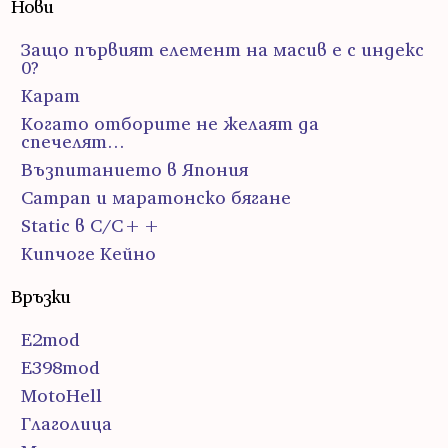
Нови
Защо първият елемент на масив е с индекс
0?
Карат
Когато отборите не желаят да
спечелят…
Възпитанието в Япония
Сатрап и маратонско бягане
Static в C/C++
Кипчоге Кейно
Връзки
E2mod
E398mod
MotoHell
Глаголица