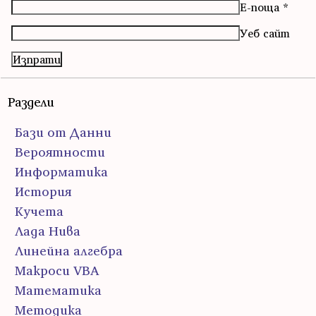
Е-поща
*
Уеб сайт
Раздели
Бази от Данни
Вероятности
Информатика
История
Кучета
Лада Нива
Линейна алгебра
Макроси VBA
Математика
Методика