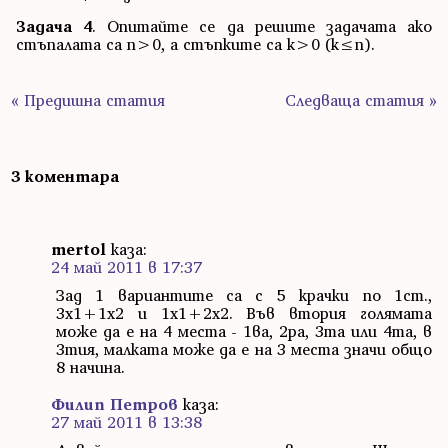
Задача 4
. Опитайте се да решите задачата ако
стъпалата са n>0, а стъпките са k>0 (k≤n).
« Предишна статия
Следваща статия »
3 коментара
mertol
каза:
24 май 2011 в 17:37
Зад 1 вариантите са с 5 крачки по 1ст.,
3х1+1х2 и 1х1+2х2. Във втория голямата
може да е на 4 места - 1ва, 2ра, 3та или 4та, в
3тия, малката може да е на 3 места значи общо
8 начина.
Филип Петров
каза:
27 май 2011 в 13:38