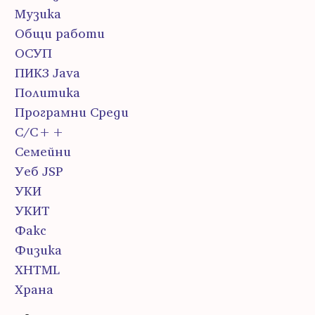
Музика
Общи работи
ОСУП
ПИК3 Java
Политика
Програмни Среди
С/С++
Семейни
Уеб JSP
УКИ
УКИТ
Факс
Физика
ХHTML
Храна