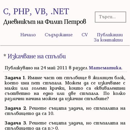
C, PHP, VB, .NET
Дневникът на Филип Петров
Начало
Съдържание
CV
Публикации
За контакти
*
Изкачване на стълби
Публикувано на 24 май 2011 в раздел
Математика
.
Задача 1
. Имаме част от стълбище в жилищен блок,
което има пет стъпала. Можем да се изкачваме с
малки или големи крачки, които са еквивалентни
съответно на едно или две стъпала. По колко
различни начина можем да изкачим стълбите?
Задача 2
. Решете същата задача, но стъпалата на
стълбището да са 10.
Задача 3
. Решете същата задача, но стъпалата на
стълбището да са n>0.