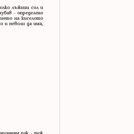
колко лъжици сол и
убав - определено
чието на киселото
о и неволи да има,
напомням пак - ток