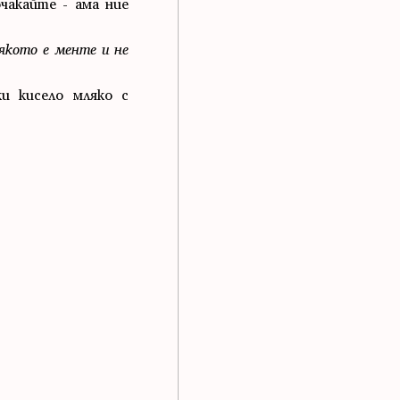
чакайте - ама ние
лякото е менте и не
ки кисело мляко с