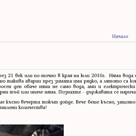
Начало
ез 21 век или по-точно в края на юли 2010г. Няма вода
лно такива аварии през зимата има рядко, а лятото са к
осен ден обаче няма не само вода, ами и електрическ
рни тъй или иначе няма. Познахте - държавата се нарича 
ме късно вечерта токът дойде. Вече беше късно, защот
мишлени количества!