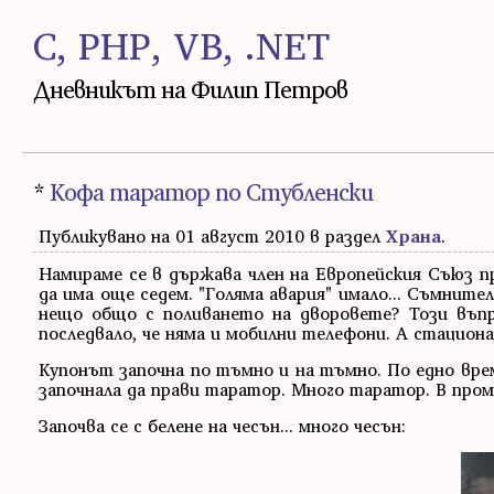
C, PHP, VB, .NET
Дневникът на Филип Петров
*
Кофа таратор по Стубленски
Публикувано на 01 август 2010 в раздел
Храна
.
Намираме се в държава член на Европейския Съюз пр
да има още седем. "Голяма авария" имало... Съмните
нещо общо с поливането на дворовете? Този въпр
последвало, че няма и мобилни телефони. А стациона
Купонът започна по тъмно и на тъмно. По едно вре
започнала да прави таратор. Много таратор. В про
Започва се с белене на чесън... много чесън: