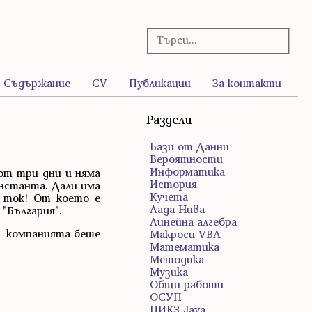
Съдържание
CV
Публикации
За контакти
Раздели
Бази от Данни
Вероятности
Информатика
 от три дни и няма
История
онстанта. Дали има
Кучета
и ток! От което е
Лада Нива
"България".
Линейна алгебра
о компанията беше
Макроси VBA
Математика
Методика
Музика
Общи работи
ОСУП
ПИК3 Java