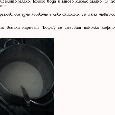
селото мляко. Много вода и много кисело мляко. О, по
ята:
резняк, все едно млякото е леко вкиснало. То и без това м
о всички наричат "кофа", се смесват няколко кофич