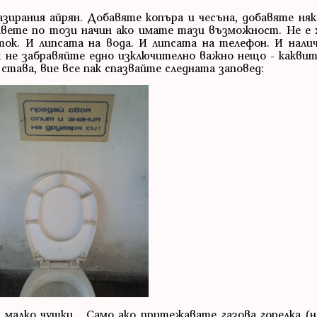
азирания айрян. Добавяте копъра и чесъна, добавяте ня
авете по този начин ако имате тази възможност. Не е х
ток. И липсата на вода. И липсата на телефон. И нали
ак не забравяйте едно изключително важно нещо - каквит
става, вие все пак спазвайте следната заповед:
 малко чушки... Само ако притежавате газова горелка (