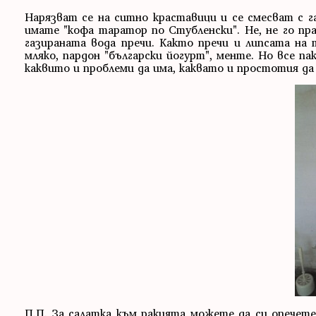
Нарязват се на ситно краставици и се смесват с г
имате "кофа таратор по Стубленски". Не, не го пр
газираната вода пречи. Както пречи и липсата на 
мляко, пардон "български йогурт", менте. Но все п
каквито и проблеми да има, каквато и простотия да 
П.П. За салатка към ракията можете да си опечете