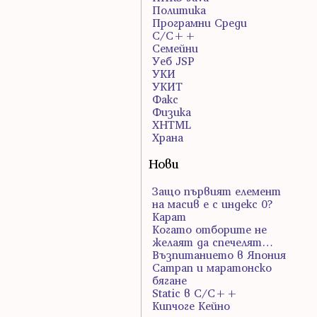
Политика
Програмни Среди
С/С++
Семейни
Уеб JSP
УКИ
УКИТ
Факс
Физика
ХHTML
Храна
Нови
Защо първият елемент
на масив е с индекс 0?
Карат
Когато отборите не
желаят да спечелят…
Възпитанието в Япония
Сатрап и маратонско
бягане
Static в C/C++
Кипчоге Кейно