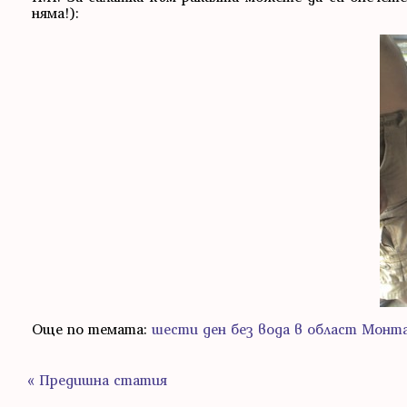
няма!):
Още по темата:
шести ден без вода в област Монт
« Предишна статия