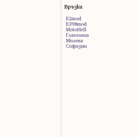
Връзки
E2mod
E398mod
MotoHell
Глаголица
Милена
Софизми