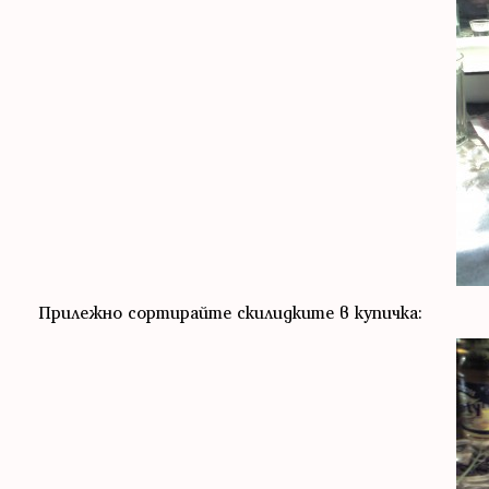
Прилежно сортирайте скилидките в купичка: