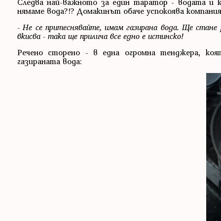
Следва най-важното за един таратор - водата и ки
нямаме вода?!? Домакинът обаче успокоява компани
- Не се притеснявайте, имам газирана вода. Ще стане 
вкисва - така ще прилича все едно е истинско!
Речено сторено - в една огромна тенджера, коят
газираната вода: