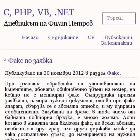
C, PHP, VB, .NET
Дневникът на Филип Петров
Начало
Съдържание
CV
Публикации
За контакти
*
Факс по заявка
Публикувано на 30 ноември 2012 в раздел
Факс
.
При ръчната обработка на запитванията на
клиентите, абоната обикновенно звъни на номер, на
който не е монтиран факс. Сътрудника приема
заявката, намира нужния документ, отива при факс
апарат, свързва се с абоната отново, и му изпраща
съобщението. Загубата на време, в това число от
бавната повторна връзка, е много голяма. Дори
когато в линията има включен факс, не всеки абонат,
особено от друг град, или друга държава, може да
чака достатъчно дълго, до намирането на нужния
документ.