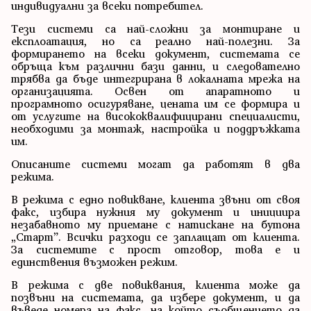
индивидуални за всеки потребител.
Тези системи са най-сложни за монтиране и
експлоатация, но са реално най-полезни. За
формирането на всеки документ, системата се
обръща към различни бази данни, и следователно
трябва да бъде интегрирана в локалната мрежа на
организацията. Освен от апаратното и
програмното осигуряване, цената им се формира и
от услугите на висококвалифицирани специалисти,
необходими за монтаж, настройка и поддръжката
им.
Описаните системи могат да работят в два
режима.
В режима с едно повикване, клиента звъни от своя
факс, избира нужния му документ и инициира
незабавното му приемане с натискане на бутона
„Старт”. Всички разходи се заплащат от клиента.
За системите с прост отговор, това е и
единствения възможен режим.
В режима с две повиквания, клиента може да
позвъни на системата, да избере документ, и да
въведе номера на факс, на който съобщението да