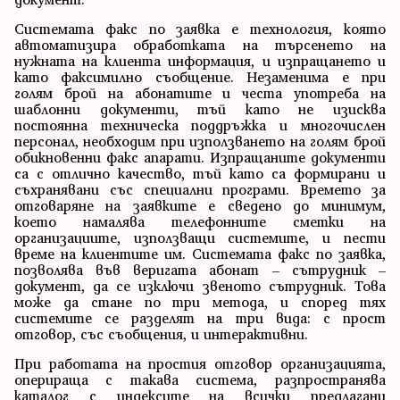
Системата факс по заявка е технология, която
автоматизира обработката на търсенето на
нужната на клиента информация, и изпращането и
като факсимилно съобщение. Незаменима е при
голям брой на абонатите и честа употреба на
шаблонни документи, тъй като не изисква
постоянна техническа поддръжка и многочислен
персонал, необходим при използването на голям брой
обикновенни факс апарати. Изпращаните документи
са с отлично качество, тъй като са формирани и
съхранявани със специални програми. Времето за
отговаряне на заявките е сведено до минимум,
което намалява телефонните сметки на
организациите, използващи системите, и пести
време на клиентите им. Системата факс по заявка,
позволява във веригата абонат – сътрудник –
документ, да се изключи звеното сътрудник. Това
може да стане по три метода, и според тях
системите се разделят на три вида: с прост
отговор, със съобщения, и интерактивни.
При работата на простия отговор организацията,
оперираща с такава система, разпространява
каталог с индексите на всички предлагани