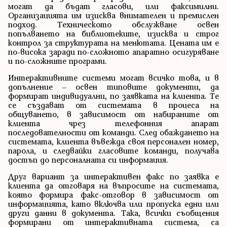
могат да бъдат гласови, или факсимилни.
Организацията им изисква внимателен и премислен
подход. Техническото обслужване освен
попълването на библиотеките, изисква и строг
контрол за структурата на менютата. Цената им е
по-висока заради по-сложното апаратно осигуряване
и по-сложните програми.
Интерактивните системи могат всичко това, и в
допълнение – освен типовите документи, да
формират индивидуални, по заявката на клиента. Те
се създават от системата в процеса на
общуването, в зависимост от набираните от
клиента чрез телефонния апарат
последователности от команди. След обаждането на
системата, клиента въвежда своя персонален номер,
парола, и следвайки гласовите команди, получава
достъп до персоналната си информация.
Друг вариант за интерактивен факс по заявка е
клиента да отговаря на въпросите на системата,
която формира факс-отговор в зависимост от
информацията, като включва или пропуска едни или
други данни в документа. Така, всички съобщения
формирани от интерактивната система, са