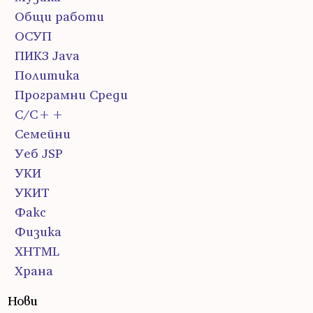
Общи работи
ОСУП
ПИК3 Java
Политика
Програмни Среди
С/С++
Семейни
Уеб JSP
УКИ
УКИТ
Факс
Физика
ХHTML
Храна
Нови