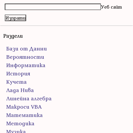
Уеб сайт
Раздели
Бази от Данни
Вероятности
Информатика
История
Кучета
Лада Нива
Линейна алгебра
Макроси VBA
Математика
Методика
Музика