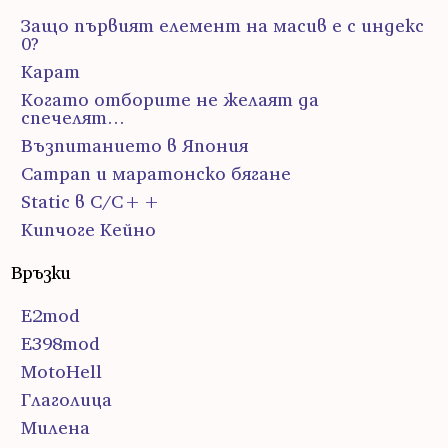
Защо първият елемент на масив е с индекс
0?
Карат
Когато отборите не желаят да
спечелят…
Възпитанието в Япония
Сатрап и маратонско бягане
Static в C/C++
Кипчоге Кейно
Връзки
E2mod
E398mod
MotoHell
Глаголица
Милена