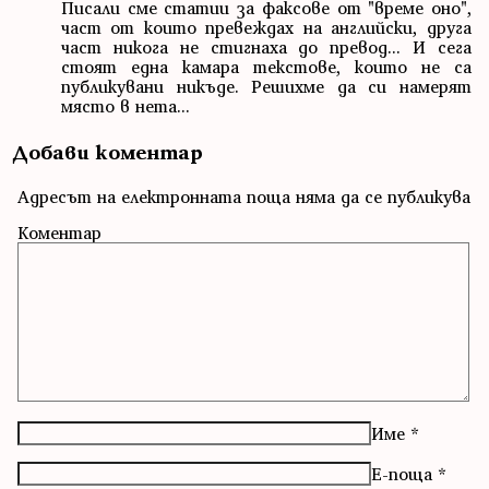
Писали сме статии за факсове от "време оно",
част от които превеждах на английски, друга
част никога не стигнаха до превод... И сега
стоят една камара текстове, които не са
публикувани никъде. Решихме да си намерят
място в нета...
Добави коментар
Адресът на електронната поща няма да се публикува
Коментар
Име
*
Е-поща
*