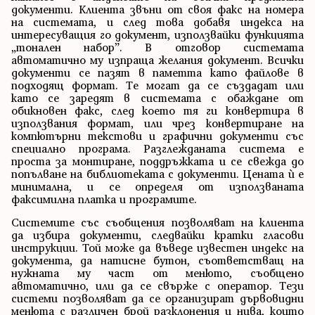
документи. Клиента звъни от своя факс на номера
на системата, и след това добавя индекса на
интересуващия го документ, използвайки функцията
„тонален набор”. В отговор системата
автоматично му изпраща желания документ. Всички
документи се пазят в паметта като файлове в
подходящ формат. Те могат да се създадат или
като се заредят в системата с обаждане от
обикновен факс, след което тя ги конвертира в
използвания формат, или чрез конвертиране на
компютърни текстови и графични документи със
специално програма. Разглежданата система е
проста за монтиране, поддръжката и се свежда до
попълване на библиотеката с документи. Цената ѝ е
минимална, и се определя от използваната
факсимилна платка и програмите.
Системите със съобщения позволяват на клиента
да избира документи, следвайки кратки гласови
инструкции. Той може да въведе известен индекс на
документа, да натисне бутон, съответстващ на
нужната му част от менюто, съобщено
автоматично, или да се свърже с оператор. Тези
системи позволяват да се организират дървовидни
менюта с различен брой разклонения и нива, които