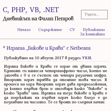
C, PHP, VB, .NET
Дневникът на Филип Петров
Начало
Съдържание
CV
Публикации
За контакти
*
Играта „Бикове и Крави“ с Netbeans
Публикувано на 10 август 2017 в раздел
УКИ
.
Играта Бикове и Крави се играе от двама играчи.
Единият си намисля четирицифрено число, което не
започва с 0 и се състои от четири различни цифри.
Вторият играч трябва да отгатне това число. В
процеса на игра вторият играч дава предположения,
за които първия брои и отговаря калко "бикове" и
колко "крави" има. Идеята на тези бикове и крави е
да подскажат на първия играч колко близо е до
познаване на числото. Те се броят по следния начин: