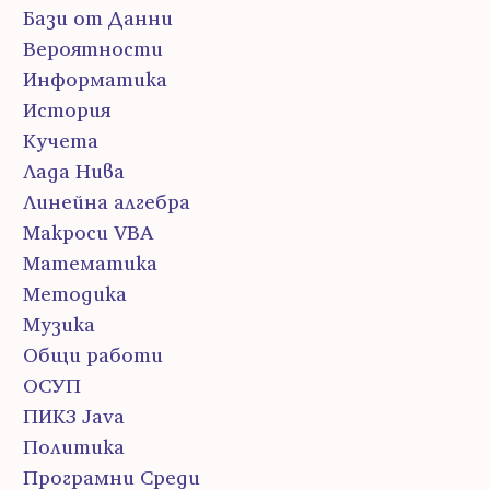
Бази от Данни
Вероятности
Информатика
История
Кучета
Лада Нива
Линейна алгебра
Макроси VBA
Математика
Методика
Музика
Общи работи
ОСУП
ПИК3 Java
Политика
Програмни Среди