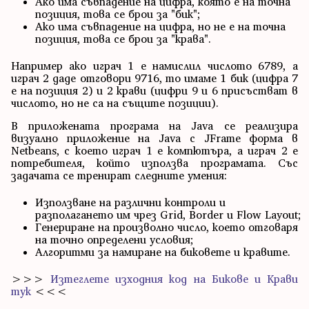
Ако има съвпадение на цифра, която е на точна
позиция, това се брои за "бик";
Ако има съвпадение на цифра, но не е на точна
позиция, това се брои за "крава".
Например ако играч 1 е намислил числото 6789, а
играч 2 даде отговори 9716, то имаме 1 бик (цифра 7
е на позиция 2) и 2 крави (цифри 9 и 6 присъстват в
числото, но не са на същите позиции).
В приложената програма на Java се реализира
визуално приложение на Java с JFrame форма в
Netbeans, с което играч 1 е компютъра, а играч 2 е
потребителя, който използва програмата. Със
задачата се тренират следните умения:
Използване на различни контроли и
разполагането им чрез Grid, Border и Flow Layout;
Генериране на произволно число, което отговаря
на точно определени условия;
Алгоритми за намиране на биковете и кравите.
>>>
Изтеглете изходния код на Бикове и Крави
тук
<<<