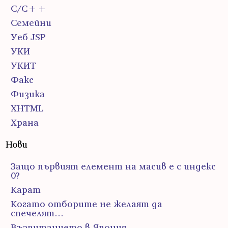
С/С++
Семейни
Уеб JSP
УКИ
УКИТ
Факс
Физика
ХHTML
Храна
Нови
Защо първият елемент на масив е с индекс
0?
Карат
Когато отборите не желаят да
спечелят…
Възпитанието в Япония