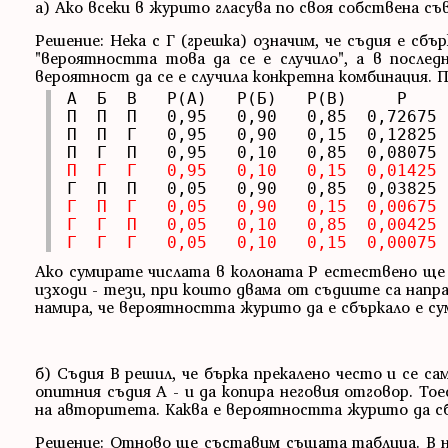
а) Ако всеки в журито гласува по своя собствена с
Решение: Нека с Г (грешка) означим, че съдия е сбъ
"вероятността това да се е случило", а в после
вероятност да се е случила конкретна комбинация.
A  Б  B   P(A)   P(Б)   P(B)     P

П  П  П   0,95   0,90   0,85  0,72675

П  П  Г   0,95   0,90   0,15  0,12825

П  Г  Г   0,95   0,10   0,15  0,01425
Г  П  Г   0,05   0,90   0,15  0,00675

Г  Г  П   0,05   0,10   0,85  0,00425

Г  Г  Г   0,05   0,10   0,15  0,00075
Ако сумирате числата в колоната P естествено ще 
изходи - тези, при които двама от съдиите са напр
намира, че вероятността журито да е сбъркало е су
б) Съдия В решил, че бърка прекалено често и се са
опитния съдия А - и да копира неговия отговор. То
на авторитета. Каква е вероятността журито да сб
Решение: Отново ще съставим същата таблица. В н