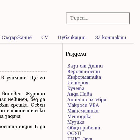
Съдържание
CV
Публикации
За контакти
Раздели
Бази от Данни
Вероятности
Информатика
 в училите. Ще го
История
Кучета
е виновен. Журито
Лада Нива
ли невинен, без да
Линейна алгебра
вят грешка. Освен
Макроси VBA
рани статистически
Математика
а задача:
Методика
Музика
ността съдия Б да
Общи работи
ОСУП
ПИК3 Java