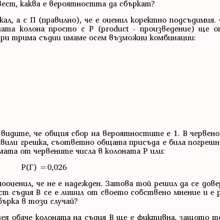
ъвест, каква е вероятността да сбъркат?
ркал, а с П (правилно), че е оценил коректно подсъдимия.
дната колона просто с P (product - произведение) ще
 При трима съдии имаме осем възможни комбинации:
видите, че общия сбор на вероятностите е 1. В червено
авили грешка, съответно общата присъда е била погрешн
мата от червените числа в колоната P или:
P(Г) =0,026
мооценил, че не е надежден. Затова той решил да се довер
ест съдия В се е лишил от своето собствено мнение и е 
ърка в този случай?
ея обаче колоната на съдия В ще е фиктивна, защото т