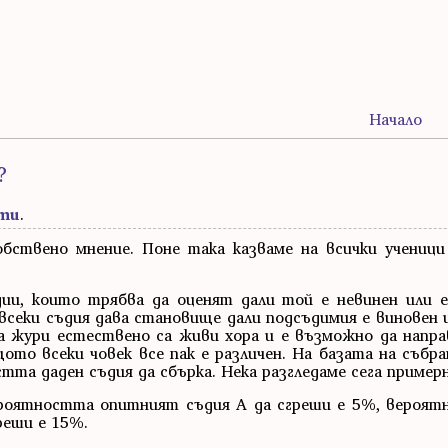
Начало
?
ти
.
бствено мнение. Поне така казваме на всички ученици
ии, които трябва да оценят дали той е невинен или 
секи съдия дава становище дали подсъдимия е виновен и
а жури естествено са живи хора и е възможно да напра
щото всеки човек все пак е различен. На базата на съб
тта даден съдия да сбърка. Нека разгледаме сега примерн
Вероятността опитният съдия А да сгреши е 5%, вероят
реши е 15%.