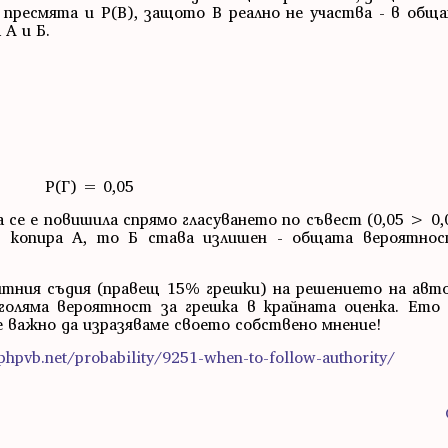
 пресмята и P(B), защото В реално не участва - в общ
А и Б.
P(Г) = 0,05
 се е повишила спрямо гласуването по съвест (0,05 > 0,
В копира А, то Б става излишен - общата вероятнос
опитния съдия (правещ 15% грешки) на решението на ав
голяма вероятност за грешка в крайната оценка. Ето
е важно да изразяваме своето собствено мнение!
hpvb.net/probability/9251-when-to-follow-authority/