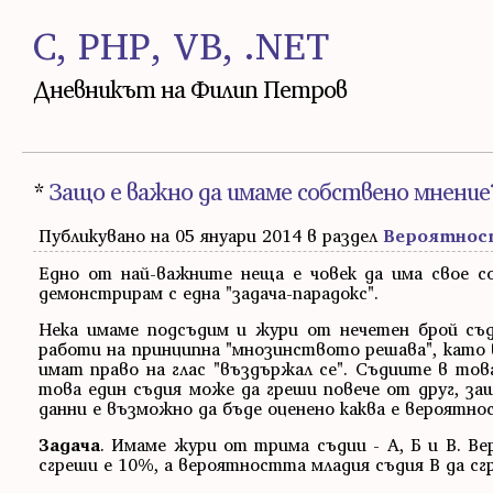
C, PHP, VB, .NET
Дневникът на Филип Петров
*
Защо е важно да имаме собствено мнение
Публикувано на 05 януари 2014 в раздел
Вероятнос
Едно от най-важните неща е човек да има свое со
демонстрирам с една "задача-парадокс".
Нека имаме подсъдим и жури от нечетен брой съд
работи на принципна "мнозинството решава", като в
имат право на глас "въздържал се". Съдиите в тов
това един съдия може да греши повече от друг, за
данни е възможно да бъде оценено каква е вероятнос
Задача
. Имаме жури от трима съдии - А, Б и В. 
сгреши е 10%, а вероятността младия съдия В да сг