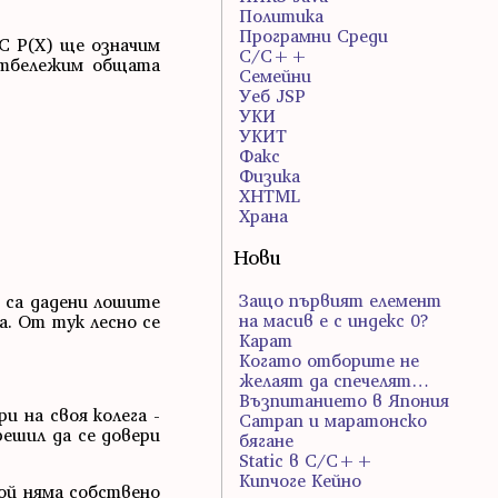
Политика
Програмни Среди
 С P(X) ще означим
С/С++
 отбележим общата
Семейни
Уеб JSP
УКИ
УКИТ
Факс
Физика
ХHTML
Храна
Нови
Защо първият елемент
 са дадени лошите
на масив е с индекс 0?
а. От тук лесно се
Карат
Когато отборите не
желаят да спечелят…
Възпитанието в Япония
и на своя колега -
Сатрап и маратонско
решил да се довери
бягане
Static в C/C++
Кипчоге Кейно
ой няма собствено