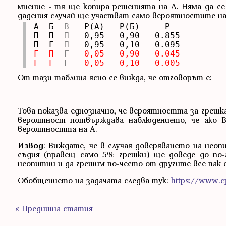
мнение - тя ще копира решенията на А. Няма да се
дадения случай ще участват само вероятностите на 
A  Б  
B
   P(A)   P(Б)     P

П  П  
П
   0,95   0,90   0.855

П  Г  
П
Г  П
Г
0,05   0,90   0.045
Г  Г
Г
От тази таблица ясно се вижда, че отговорът е:
Това показва еднозначно, че вероятността за грешка
вероятност потвърждава наблюдението, че ако 
вероятността на А.
Извод
: Виждате, че в случая доверяването на не
съдия (правещ само 5% грешки) ще доведе до по-
неопитни и да грешим по-често от другите все пак 
Обобщението на задачата следва тук:
https://www.cp
« Предишна статия