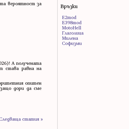
ата вероятност за
Връзки
E2mod
E398mod
MotoHell
Глаголица
Милена
Софизми
026)! А получената
т става равна на
торитетния опитен
 защо дори да сме
Следваща статия »