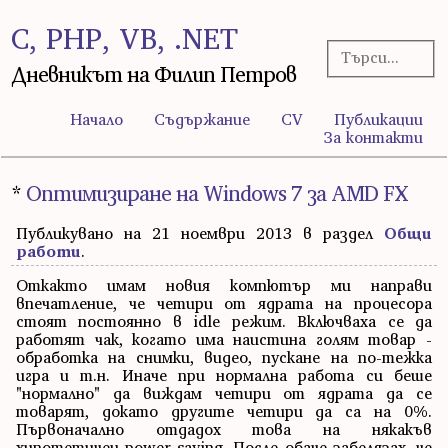
C, PHP, VB, .NET
Дневникът на Филип Петров
Начало
Съдържание
CV
Публикации
За контакти
*
Оптимизиране на Windows 7 за AMD FX
Публикувано на 21 ноември 2013 в раздел
Общи
работи
.
Откакто имам новия компютър ми направи
впечатление, че четири от ядрата на процесора
стоят постоянно в idle режим. Включваха се да
работят чак, когато има наистина голям товар -
обработка на снимки, видео, пускане на по-тежка
игра и т.н. Иначе при нормална работа си беше
"нормално" да виждам четири от ядрата да се
товарят, докато другите четири да са на 0%.
Първоначално отдадох това на някакъв
хипотетичен power-saving. После обаче забелязах, че