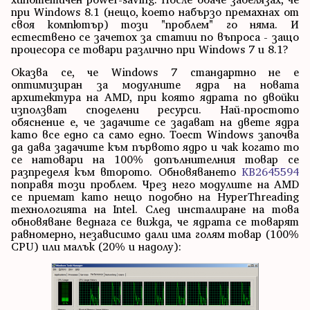
при Windows 8.1 (нещо, което набързо премахнах от
своя компютър) този "проблем" го няма. И
естествено се зачетох за статии по въпроса - защо
процесора се товари различно при Windows 7 и 8.1?
Оказва се, че Windows 7 стандартно не е
оптимизиран за модулните ядра на новата
архитектура на AMD, при която ядрата по двойки
използват споделени ресурси. Най-простото
обяснение е, че задачите се задават на двете ядра
като все едно са само едно. Тоест Windows започва
да дава задачите към първото ядро и чак когато то
се натовари на 100% допълнителния товар се
разпределя към второто. Обновяването
KB2645594
поправя този проблем. Чрез него модулите на AMD
се приемат като нещо подобно на HyperThreading
технологията на Intel. След инсталиране на това
обновяване веднага се вижда, че ядрата се товарят
равномерно, независимо дали има голям товар (100%
CPU) или малък (20% и надолу):