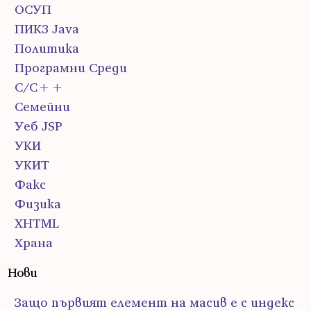
ОСУП
ПИК3 Java
Политика
Програмни Среди
С/С++
Семейни
Уеб JSP
УКИ
УКИТ
Факс
Физика
ХHTML
Храна
Нови
Защо първият елемент на масив е с индекс