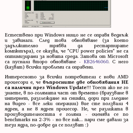
Естествено при Windows нищо не се оправя веднъж
и завинаги. След това обновяване (за което
задължително трябва да рестартирате
компютъра), се оказва, че "CPU power policies" не са
оптимизирани за новата среда. Затова от Microsoft
са пуснали второ обновяване -
KB2646060
. С него
(казват) всички проблеми са оправени.
Интересното за всички потребители с нови AMD
процесори е, че
въпросните две обновявания НЕ
са налични през Windows Update
!!! Тоест ако не го
знаете, в по-голямата част от времето (браузване в
интернет, разглеждане на снимки, дори при гледане
на видео - все леки операции) вие сте ползвали 4
ядрен, а не 8 ядрен процесор. Не, че разликата в
производителността е голяма - оценява се по
benchmarks на 2-3% - но все пак... пари сме давали за
тези ядра, по-добре да се ползват :)