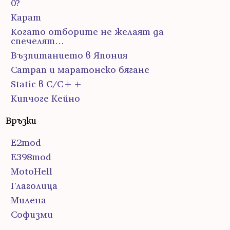
0?
Карат
Когато отборите не желаят да
спечелят…
Възпитанието в Япония
Сатрап и маратонско бягане
Static в C/C++
Кипчоге Кейно
Връзки
E2mod
E398mod
MotoHell
Глаголица
Милена
Софизми