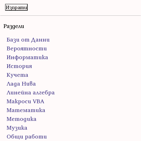
Раздели
Бази от Данни
Вероятности
Информатика
История
Кучета
Лада Нива
Линейна алгебра
Макроси VBA
Математика
Методика
Музика
Общи работи