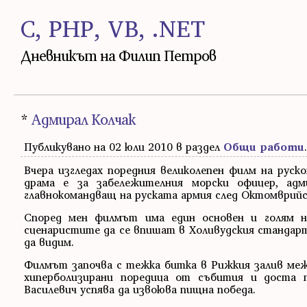
C, PHP, VB, .NET
Дневникът на Филип Петров
*
Адмирал Колчак
Публикувано на 02 юли 2010 в раздел
Общи работи
.
Вчера изгледах поредния великолепен филм на руск
драма е за забележителния морски офицер, ад
главнокомандващ на руската армия след Октомврийск
Според мен филмът има един основен и голям н
сценаристите да се впишат в Холивудския стандарт
да видим.
Филмът започва с тежка битка в Рижкия залив межд
хиперболизирани поредица от събития и доста п
Василевич успява да извоюва пищна победа.