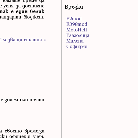
е нямаше време да
е успя да достигне
Връзки
пак е един велик
стандарти бюджет.
E2mod
E398mod
MotoHell
Глаголица
Следваща статия »
Милена
Софизми
не знаем или почти
а своето време,за
ки офицер,и учен,