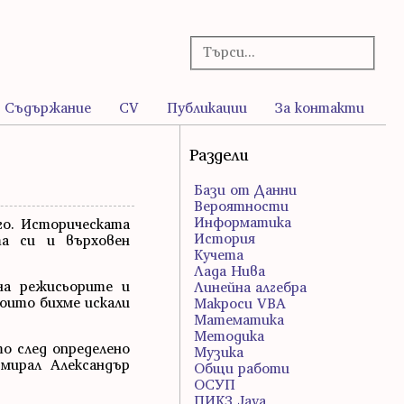
Съдържание
CV
Публикации
За контакти
Раздели
Бази от Данни
Вероятности
Информатика
го. Историческата
История
та си и върховен
Кучета
Лада Нива
на режисьорите и
Линейна алгебра
оито бихме искали
Макроси VBA
Математика
Методика
о след определено
Музика
мирал Александър
Общи работи
ОСУП
ПИК3 Java