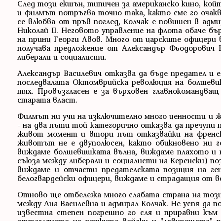
След този екшън, типичен за американско кино, кой
и филмът потръгва точно така, както сме го очаква
се влюбва от пръв поглед, Колчак е повишен в адм
Николай II. Неговото управление на флота обаче б
на принц Георги Лвов. Много от царските офицери в
получава предложение от Александър Фьодорович 
либерали и социалисти.
Александър Василевич отказва да бъде предател и 
последвалата Октомврийска революция на болшеви
тях. Провъзгласен е за върховен главнокомандващ
старата власт.
Филмът ни учи на изключително много ценности и ж
- на два пъти той категорично отказва да пречупи 
живот момент и втори път отказвайки на френски
животът не е двуполюсен, както обикновено ни г
виждаме болшевишката вълна, виждаме плахото и н
съюза между либерали и социалисти на Керенски) п
виждаме и отчасти предателската позиция на ге
белогвардейски офицери, виждаме и страдащия от вс
Отново ще отбележа много слабата страна на този 
между Ана Василевна и адмирал Колчак. Не успя да 
известна степен погрешно го сля и приравни към 