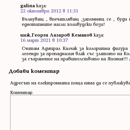
galina
каза:
22 октомври 2012 в 11:31
Вълнуващ , впечатляващ ,запомнящ се , буди
еднотипните нагли холивудски бози!
инж.Георги Лазаров Кеманов
каза:
16 март 2021 в 10:37
Считам Адмирал Калчак за колоритна фигура
легенди за пропадналия влак със златото на Ко
за съхранение на правителството на Япония!!! 
Добави коментар
Адресът на електронната поща няма да се публикув
Коментар