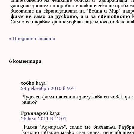
оттеглянето на чешките войски и "лавиращата" п
запознае зрителя подробно с тактическите проблеми
висотите на екранизацията на "Война и Мир" напр
филм не само за руското, а и за световното 
Силно се надявам да последват още много повече та
« Предишна статия
6 коментара
to6ko
каза:
24 декември 2010 в 9:41
Чудесен филм наистина.заслужава си човек да г
нищо?
Грънчаров
каза:
26 юли 2011 в 12:01
Филма "Адмиралъ", силно ме впечатли. Разбр
когото твърде малко съм знаел, действителн