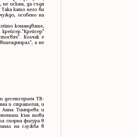
 не искам, да съдя
 Така като него би
чуждо, особено на
който командваше,
 крейсер."Крейсер"
тосвач". Колчак е
вицеадмирал", а не
и десетсериен ТВ-
ма и стратегия, и
 Анна Тимирева и
ретенции към това
та спорна фигура в
минал на служба в