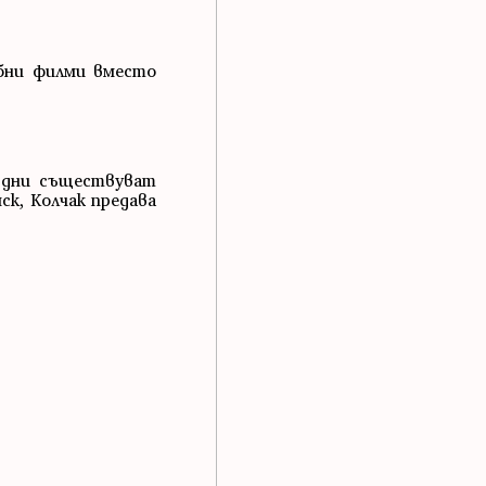
обни филми вместо
 дни съществуват
ск, Колчак предава