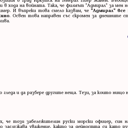
озиция в град Иркутск на генерал Пиер Жанен. Въобщ
 в хода на войната. Така, че филмът "Адмирал" за мен н
имер. И въпреки това смело казвам, че
"Адмирал" все 
кино
. Освен това направен със скромен за днешните 
кива.
о гледа и да разбере другите неща. Тези, за които нищо 
ах, че този забележителин руски морски офицер, син н
о заслужава уважение, както за дейността си като рус