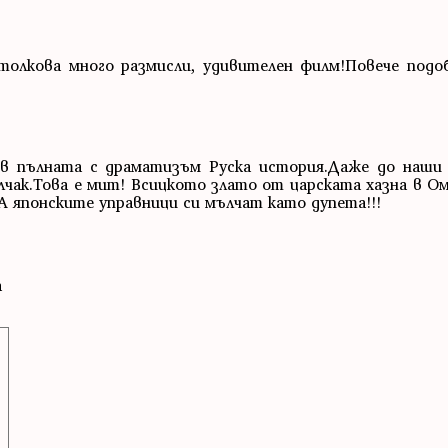
 толкова много размисли, удивителен филм!Повече под
 в пълната с драматизъм Руска история.Даже до наши
лчак.Това е мит! Всицкото злато от царската хазна в Ом
А японските управници си мълчат като дупета!!!
а