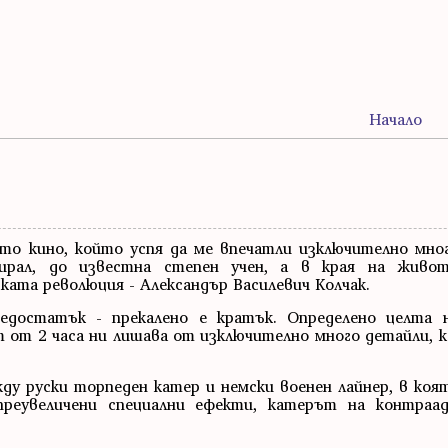
Начало
ото кино, който успя да ме впечатли изключително мно
мирал, до известна степен учен, а в края на живо
ата революция - Александър Василевич Колчак.
едостатък - прекалено е кратък. Определено целта 
 от 2 часа ни лишава от изключително много детайли, к
у руски торпеден катер и немски военен лайнер, в коят
реувеличени специални ефекти, катерът на контраад