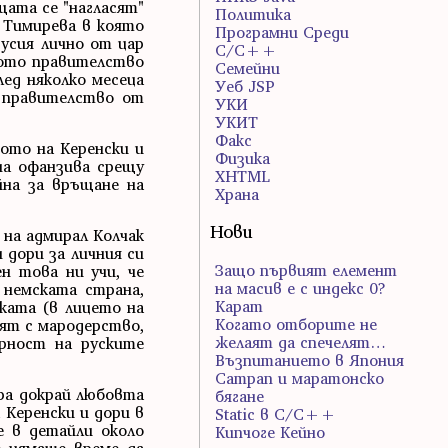
щата се "нагласят"
Политика
а Тимирева в която
Програмни Среди
Русия лично от цар
С/С++
ното правителство
Семейни
лед няколко месеца
Уеб JSP
о правителство от
УКИ
УКИТ
Факс
вото на Керенски и
Физика
на офанзива срещу
ХHTML
йна за връщане на
Храна
Нови
на адмирал Колчак
 дори за личния си
Защо първият елемент
н това ни учи, че
на масив е с индекс 0?
 немската страна,
Карат
ката (в лицето на
Когато отборите не
лят с мародерство,
желаят да спечелят…
рност на руските
Възпитанието в Япония
Сатрап и маратонско
ра докрай любовта
бягане
 Керенски и дори в
Static в C/C++
е в детайли около
Кипчоге Кейно