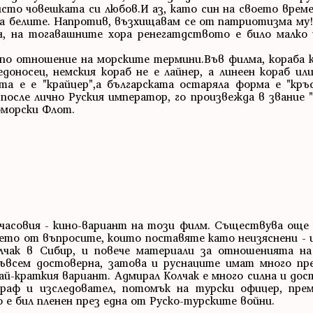
исто човешката си любов.И аз, като син на своето време,
 на белите. Напротив, възхищавам се от патриотизма му!
, на тогавашните хора ренегатдството е било малко 
 по отношение на морските термини.Във филма, кораба 
доносец, немския кораб не е лайнер, а линеен кораб или
та е е "крайцер",а българската остаряла форма е "кръс
после лично Руския император, го произвежда в звание "
оморски Флот.
учасовия - кино-вариант на този филм. Съществува още 
ето от въпросите, които поставяте като неизяснени - и
лчак в Сибир, и повече материали за отношенията на
съвсем достоверна, затова и руснаците имат много п
най-краткия вариант. Адмирал Колчак е много силна и дос
граф и изследовател, потомък на турски офицер, пре
 е бил пленен през една от Руско-турските войни.