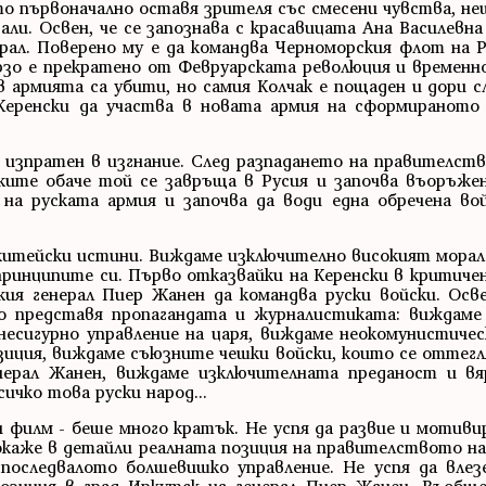
то първоначално оставя зрителя със смесени чувства, не
ли. Освен, че се запознава с красавицата Ана Василевн
ирал. Поверено му е да командва Черноморския флот на 
ързо е прекратено от Февруарската революция и времен
 армията са убити, но самия Колчак е пощаден и дори с
Керенски да участва в новата армия на сформиранот
е изпратен в изгнание. След разпадането на правителст
ките обаче той се завръща в Русия и започва въоръже
 на руската армия и започва да води една обречена во
итейски истини. Виждаме изключително високият морал 
принципите си. Първо отказвайки на Керенски в критичен
я генерал Пиер Жанен да командва руски войски. Осве
о представя пропагандата и журналистиката: виждаме
есигурно управление на царя, виждаме неокомунистичес
озиция, виждаме съюзните чешки войски, които се оттег
нерал Жанен, виждаме изключителната преданост и вя
ичко това руски народ...
филм - беше много кратък. Не успя да развие и мотиви
покаже в детайли реалната позиция на правителството на
последвалото болшевишко управление. Не успя да влез