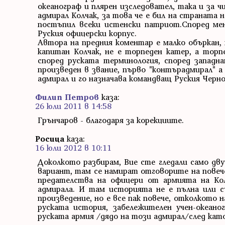
океанограф и плярен изследовател, така и за ч
адмирал Колчак, за това че е бил на страната
постъпил всеки истенски патриот.Според мен
Руския офицерски корпус.
Автора на предния коментар е малко объркан,
капитан Колчак, не е торпеден катер, а торпе
според руската терминология, според западна
произведен в звание, първо "контърадмирал" а 
адмирал и го назначава командващ Руския Черн
Филип Петров
каза:
26 юли 2011 в 14:58
Грънчаров - благодаря за корекциите.
Росица
каза:
16 юли 2012 в 10:11
Доколкото разбирам, Вие сте гледали само дв
вариант, там се намират отговорите на повеч
предателства на офицери от армията на Ко
адмирала. И там историята не е пълна или 
произведение, но е все пак повече, отколкото 
руската история, забележителен учен-океано
руската армия /дядо на този адмирал/след като