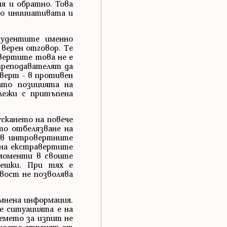
я и обратно. Това
но инициативата и
тудентите именно
верен отговор. Те
вертите това не е
 преподавателят да
аверт - в противен
ато позицията на
лежи с притъпена
скането на повече
то отбелязване на
 в интровертните
 на екстравертите
 моменти в своите
решки. При тях е
ивост не позволява
мнена информация.
е ситуацията е на
емето за изпит не