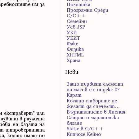
требностите им за
Политика
Програмни Среди
С/С++
Семейни
Уеб JSP
УКИ
УКИТ
Факс
Физика
ХHTML
Храна
Нови
Защо първият елемент
на масив е с индекс 0?
Карат
Когато отборите не
желаят да спечелят…
Възпитанието в Япония
ен екстраверт" или
Сатрап и маратонско
развити в различна
бягане
това на базата на
Static в C/C++
 от интровертната
Кипчоге Кейно
ора, които имат по