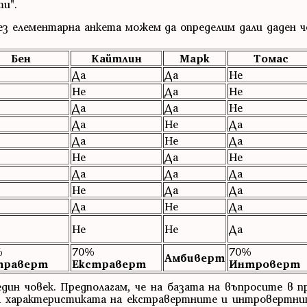
ти".
ез елементарна анкета можем да определим дали даден ч
Бен
Кайтлин
Марк
Томас
Да
Да
Не
Не
Да
Не
Да
Да
Не
Да
Не
Да
Да
Не
Да
Не
Да
Не
Да
Да
Да
Не
Да
Да
Да
Не
Да
Не
Не
Да
%
70%
70%
Амбиверт
траверт
Екстраверт
Интроверт
един човек. Предполагам, че на базата на въпросите в 
а характеристиката на екстравертните и интровертни