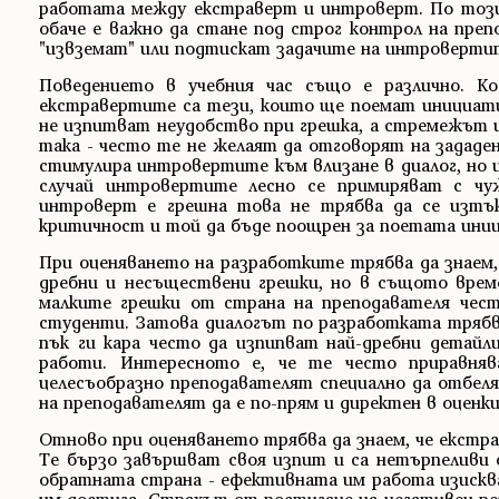
работата между екстраверт и интроверт. По този
обаче е важно да стане под строг контрол на пре
"извземат" или подтискат задачите на интроверти
Поведението в учебния час също е различно. К
екстравертите са тези, които ще поемат инициатив
не изпитват неудобство при грешка, а стремежът 
така - често те не желаят да отговорят на зададе
стимулира интровертите към влизане в диалог, но и
случай интровертите лесно се примиряват с ч
интроверт е грешна това не трябва да се изтък
критичност и той да бъде поощрен за поетата иниц
При оценяването на разработките трябва да знаем
дребни и несъществени грешки, но в същото врем
малките грешки от страна на преподавателя че
студенти. Затова диалогът по разработката трябв
пък ги кара често да изпипват най-дребни детайл
работи. Интересното е, че те често приравня
целесъобразно преподавателят специално да отбеля
на преподавателят да е по-прям и директен в оценки
Отново при оценяването трябва да знаем, че екстр
Те бързо завършват своя изпит и са нетърпеливи
обратната страна - ефективната им работа изисква