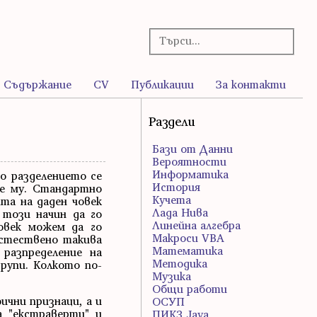
Съдържание
CV
Публикации
За контакти
Раздели
Бази от Данни
Вероятности
Информатика
о разделението се
История
те му. Стандартно
Кучета
та на даден човек
Лада Нива
 този начин да го
Линейна алгебра
човек можем да го
Макроси VBA
Естествено такива
Математика
разпределение на
Методика
рупи. Колкото по-
Музика
Общи работи
ични признаци, а и
ОСУП
а "екстраверти" и
ПИК3 Java