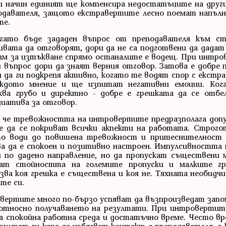
 начин единият ще компенсира недостатъците на други
подавателя, защото екстравертите лесно поемат напъл
те.
огато бъде зададен въпрос от преподавателя към с
ата да отговорят, дори да не са подготвени да дадат 
им за изтъкване спрямо останалите е водещ. При интро
н въпрос дори да знаят верния отговор. Затова е добре
 да ги подкрепя активно, когато те водят спор с екстр
уждото мнение и ще изпитат негативни емоции. Ког
ва грубо и директно - добре е грешката да се отбе
иатива за отговор.
, че тревожността на интровертите предразполага допу
е да се покриват всички акпекти на работата. Строго
сто води до повишена тревожност и притеснителност
а да е спокоен и позитивно настроен. Импулсивността
и по дадено направление, но да пропускат съществени
ват стойността на големите пропуски и малките г
зва коя грешка е съществена и коя не. Тяхната необидч
те си.
авертите много по-бързо успяват да възпроизведат запо
 относно получаването на резултати. При интровертит
 спокойна работна среда и достатъчно време. Често вр