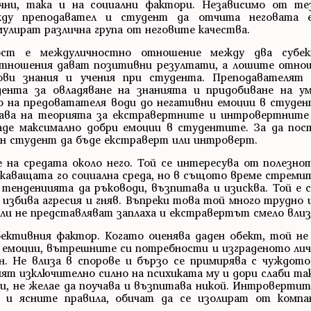
чни, така и на социални фактори. Независимо от те
жду преподавател и студент да отчита неговата е
улират различна група от неговите качества.
щност е междуличностно отношение между два субе
 отношения дават позитивни резултати, а лошите отнош
ови знания и учения при студента. Преподавателят
ента за овладяване на знанията и придобиване на ум
 на предоватателя води до негативни емоции в студен
вава на теорията за екстравертните и интровертните 
аде максимално добри емоции в студентите. За да пос
дин студент да бъде екстраверт или интроверт.
на средата около него. Той се интересува от полезно
жаващата го социална среда, но в същото време стремит
 тенденцията да ръководи, възпитава и изисква. Той е 
 избива агресия и гняв. Въпреки това той много трудно 
ли не представляват заплаха и екстравертът смело влиза
ективния фактор. Когато оценява даден обект, той не
 емоции, вътрешните си потребности и изграденото ли
. Не влиза в спорове и бързо се примирява с чуждото
яят изключително силно на психиката му и дори слаби та
ии, не желае да поучава и възпитава никой. Интроверти
д и ясните правила, обичат да се изолират от компа