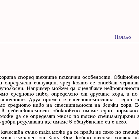
Начало
хората според техните психични особености. Обикновен
ри определени ситуации, чрез която се описват черти
вуполюсни. Например можем да оценяваме невротичност
мо средното ниво, определено от другите хора, и по
вротичните. Друг пример е стеснителността - един 
ямо средното ниво на стеснителност на всички хора. 
- в действителност обикновено имаме едно нормално 
оже да се определят много по-тясно специализирани г
о-добри резултати ще имаме в общуването си с него.
качества също така може да се прави не само по специф
елът създаден от Карл Юнг, който разделя хората н