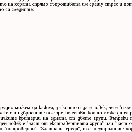
ото на хората спрямо съпротивата им срещу стрес и по
о са следните:
рудно можем да кажем, за който и да е човек, че е "пъл
екс от изброените по-горе качества, които може да са 
сичките критерии на едната от двете групи. Въпреки 
ден човек е "част от екстравертната група" или "част
 и "интроверти". "Златната среда", т.е. неутралните х