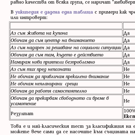
равно качества от всяка група, се наричат "амбивер
В
уикипедия е дадена една таблица
с примери как чр
или интроверт:
Аз съм живота на купона
Да
Обичам да съм център на вниманието
Да
Аз съм надарен за решаване на социални ситуации
Да
Обичам да съм там, където е действието
Да
Намирам нови приятели безпроблемно
Да
Аз съм тих пред непознати
Не
Не обичам да привличам прекалено внимание
Не
Не обичам непланирани срещи
Не
Обичам да работя самостоятелно
Не
Обичам да прекарвам свободното си време в
Не
усамотение
100
Резултат
Екс
Това е и най-класическия тест за класификация на 
можете вече сами да се насочите към същината н