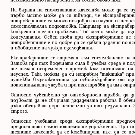
На базата на споменатите качества може да се и
първо място може да си твърди, че екстравертни
интровертите са много по-добри по научни и теорет
самостоятелна подготовка. Например на екстраверт
конкретни научни проблеми. Той лесно може да из
консултация. Освен това при екстравертите не е
интровертите е по-добре да се дават задания по ясн
и обобщение на чужди изследвания.
Екстравертите се стремят към спечелването на на
Затова при тях водещата сила в учебна среда е по
те нямат непременен стремеж към постигане на
неуспех. Така можем да си направим "тактика" при
изтъква възможността за освобождаване от изп
потенциалната загуба и при тях трябва да има отр
Относно чувството за отговорност трябва да зн
позволят да не свършат зададената работа в обеща
ръка обещават дори непосилни за тях резултати. 
строго.
Относно учебната среда екстравертите предпо
предпочитат самостоятелните упражнения. При пос
техните качества да се комбинират, т.е. да се по