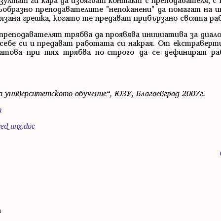
зултат ги кара да избягват контакт с преподавателя, с
ъобразно преподавателите "непоканени" да помагат на 
зана грешка, когато те предават прибързано своята ра
преподавателят трябва да проявява инициатива за диал
в себе си и предават работата си накрая. От екстравер
Затова при тях трябва по-строго да се дефинират ра
 на университетското обучение“, ЮЗУ, Благоевград 2007г.
n
red_ung.doc
а