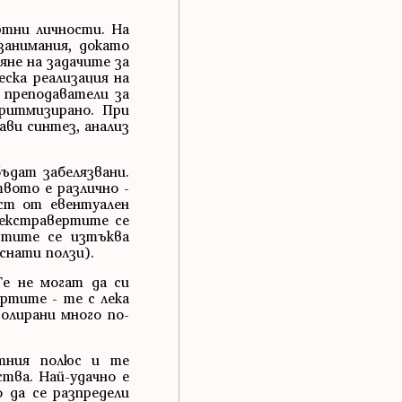
ртни личности. На
занимания, докато
яне на задачите за
ска реализация на
 преподаватели за
оритмизирано. При
ави синтез, анализ
ъдат забелязвани.
вото е различно -
ст от евентуален
 екстравертите се
ртите се изтъква
снати ползи).
е не могат да си
ртите - те с лека
олирани много по-
атния полюс и те
тва. Най-удачно е
 да се разпредели