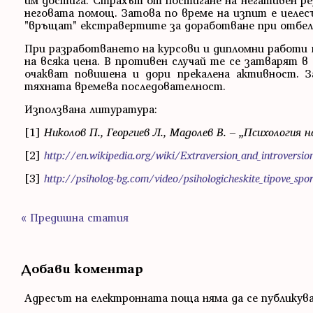
им достига. Страхът от постигане на негативен ре
неговата помощ. Затова по време на изпит е целес
"връщат" екстравертите за доработване при отбеля
При разработването на курсови и дипломни работи 
на всяка цена. В противен случай те се затварят 
очакват повишена и дори прекалена активност. 
тяхната времева последователност.
Използвана литуратура:
[1]
Николов П., Георгиев Л., Мадолев В. – „Психология
[2]
http://en.wikipedia.org/wiki/Extraversion_and_introversio
[3]
http://psiholog-bg.com/video/psihologicheskite_tipove_spo
« Предишна статия
Добави коментар
Адресът на електронната поща няма да се публикув