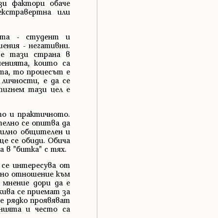
зи фактори обаче
кстравертна или
кта - студент и
ения - негативни.
 е тази страна в
енията, които са
та, то процесът е
личности, е да се
тигнем тази цел е
то и практичното.
елно се опитва да
силно общителен и
ще се обиди. Обича
 в "битка" с тях.
 се интересува от
чно отношение към
 мнение дори да е
кива се приемат за
те рядко проявяват
нията и често са