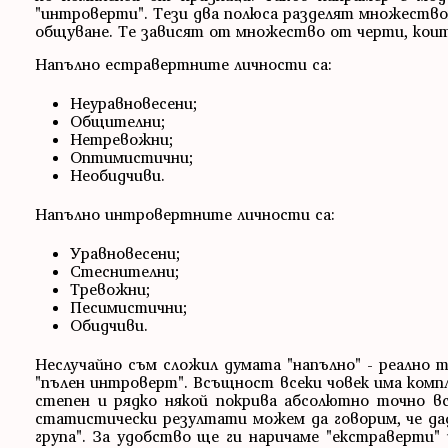
"интроверти". Тези два полюса разделят множеств
общуване. Те зависят от множество от черти, коит
Напълно естравертните личности са:
Неуравновесени;
Общителни;
Нетревожни;
Оптимистични;
Необидчиви.
Напълно интровертните личности са:
Уравновесени;
Стеснителни;
Тревожни;
Песимистични;
Обидчиви.
Неслучайно съм сложил думата "напълно" - реално т
"пълен интроверт". Всъщност всеки човек има компл
степен и рядко някой покрива абсолютно точно в
статистически резултати можем да говорим, че да
група". За удобство ще ги наричаме "екстраверти"