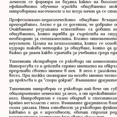
личност се формира на базата както на биологи
ефективното обучение изисква общуването ме
интровертна насоченост и по този начин да се стим
Професионално-педагогическото общуване всъ
преподавател. Лесно е да се досетим, че добрите
Очакваните резултати естествено са добити н
общуването, която трябва да съдейства на студ
необходими за специалността. Когато отношението
неуспешен. Целта на психологията, която се осно
изгради такава методика за общуване, която да д
важно да знаем какво означава за учебната среда е
Типичният екстраверт се ръководи от ценностите 
Интересува се и действа спрямо мнението на обкръ
представи своето мнение в нея. В него е заложена
весел. При тежко опониране на негово мнение често
да прекъсва и да "спори докрай". Външните дразните
Типичният интроверт се ръководи най-вече от суб
общоприетите ценности за него, а от преживяните
него. Интровертът е силно обидчив и стеснителен
крайно несъгласен с него. Външните дразнители вли
силна заплаха. Няма готовност за ръководни функц
каквато и да е агресивност, обичат строгия ре
песимистично настроени към света около тях.