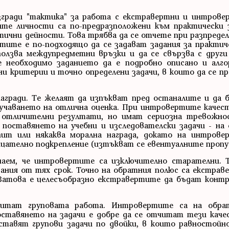
згради "тактика" за работа с екстравертни и интрове
те личности са по-предразположени към практически 
ични дейности. Това трябва да се отчете при разпредел
ите е по-подходящо да се задават задания за практиче
ползва междупредметни връзки и да се свързва с други
 необходимо заданието да е подробно описано и алг
и критерии и точно определени задачи, в които да се пр
гради. Те желаят да изпъкват пред останалите и да б
лучаването на отлична оценка. При интровертите качест
 отличителни резултати, но имат сериозна тревожно
 поставянето на учебни и изследователски задачи - на
ит или някаква морална награда, докато на интрове
ицателно подкрепление (изтъкват се евентуалните пропу
аем, че интровертите са изключително старателни. Т
ния от тях срок. Точно на обратния полюс са екстраве
Затова е целесъобразно екстравертите да бъдат контр
читат груповата работа. Интровертите са на обр
тавянето на задачи е добре да се отчитат тези качес
ставят групови задачи по двойки, в които равностойно