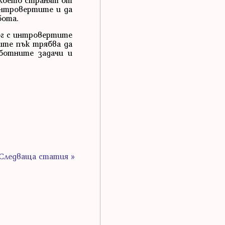
 което странят от
интровертите и да
бота.
ог с интровертите
тите пък трябва да
ботните задачи и
Следваща статия »