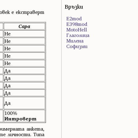
Връзки
овек е екстраверт
E2mod
E398mod
Сара
MotoHell
Не
Глаголица
Милена
Не
Софизми
Не
Не
Не
Да
Да
Да
Да
Да
100%
Интроверт
примерната анкета,
те личности. Типа