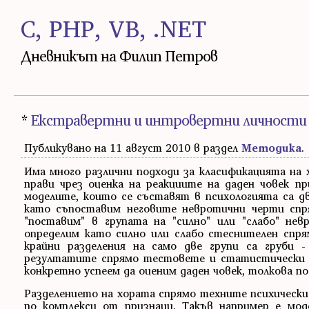
C, PHP, VB, .NET
Дневникът на Филип Петров
*
Екстравертни и интровертни личности
Публикувано на 11 август 2010 в раздел
Методика
.
Има много различни подходи за класификацията на 
прави чрез оценка на реакциите на даден човек п
моделите, които се съставят в психологията са д
като съпоставим неговите невротични черти спря
"поставим" в групата на "силно" или "слабо" не
определим като силно или слабо стеснителен спр
крайни разделения на само две групи са груби 
резултатите спрямо тестовете и статистически м
конкретно успеем да оценим даден човек, толкова п
Разделението на хората спрямо техните психически 
по комплекси от признаци. Такъв например е мод