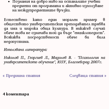
Познания на добро ниво на останалите учебни
предмети от програмата и активно използване
на междупредметните връзки.
Естествено като един морален пример в
обществото университетския преподавател трябва
да има и широка обща култура. В никакъв случай
обаче това не означава той да бъде "енциклопедист".
Всякаква посредственост обаче би била
недопустима.
Използвана литература:
Николов П., Георгиев Л., Мадолев В. - "Психология на
университетското обучение", ЮЗУ, Благоевград 2007г.
« Предишна статия
Следваща статия »
4 коментара