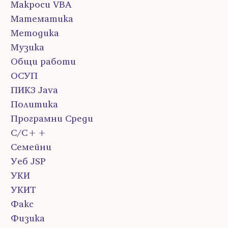
Макроси VBA
Математика
Методика
Музика
Общи работи
ОСУП
ПИК3 Java
Политика
Програмни Среди
С/С++
Семейни
Уеб JSP
УКИ
УКИТ
Факс
Физика