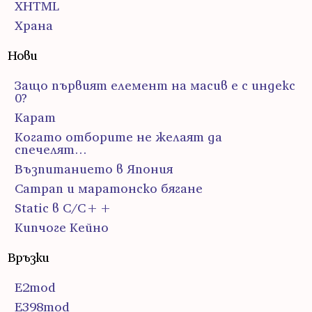
ХHTML
Храна
Нови
Защо първият елемент на масив е с индекс
0?
Карат
Когато отборите не желаят да
спечелят…
Възпитанието в Япония
Сатрап и маратонско бягане
Static в C/C++
Кипчоге Кейно
Връзки
E2mod
E398mod