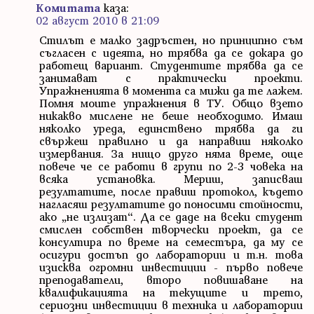
Комитата
каза:
02 август 2010 в 21:09
Стилът е малко задръстен, но принципно съм
съгласен с идеята, но трябва да се докара до
работещ вариант. Студентите трябва да се
занимават с практически проекти.
Упражненията в момента са мижи да те лажем.
Помня моите упражнения в ТУ. Общо взето
никакво мислене не беше необходимо. Имаш
няколко уреда, единствено трябва да ги
свържеш правилно и да направиш няколко
измервания. За нищо друго няма време, още
повече че се работи в групи по 2-3 човека на
всяка установка. Мериш, записваш
резултатите, после правиш протокол, където
нагласяш резултатите до поносими стойности,
ако „не излизат“. Да се даде на всеки студент
смислен собствен творчески проект, да се
консултира по време на семестъра, да му се
осигури достъп до лаборатории и т.н. това
изисква огромни инвестиции - първо повече
преподаватели, второ повишаване на
квалификацията на текущите и трето,
сериозни инвестиции в техника и лаборатории