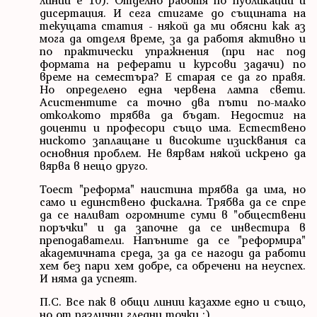
дисертация. И сега стигаме до същината на
текущата статия - някой да ми обясни как аз
мога да отделя време, за да работя активно и
по практически упражнения (при нас под
формата на реферати и курсови задачи) по
време на семестъра? Е старая се да го правя.
Но определено една червена лампа свети.
Асистентите са точно два пъти по-малко
отколкото трябва да бъдат. Недостиг на
доценти и професори също има. Естествено
ниското заплащане и високите изисквания са
основния проблем. Не вярвам някой искрено да
вярва в нещо друго.
Тоест "реформа" наистина трябва да има, но
само и единствено фискална. Трябва да се спре
да се наливат огромните суми в "обществени
поръчки" и да започне да се инвестира в
преподаватели. Напъните да се "реформира"
академичната среда, за да се нагоди да работи
хем без пари хем добре, са обречени на неуспех.
И няма да успеят.
П.С. Все пак в общи линии казахме едно и също,
но от различни гледни точки :)