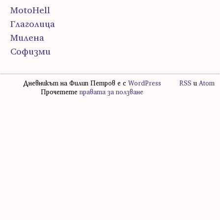
MotoHell
Глаголица
Милена
Софизми
Дневникът на Филип Петров е с
WordPress
RSS
и
Atom
Прочетете
правата за ползване