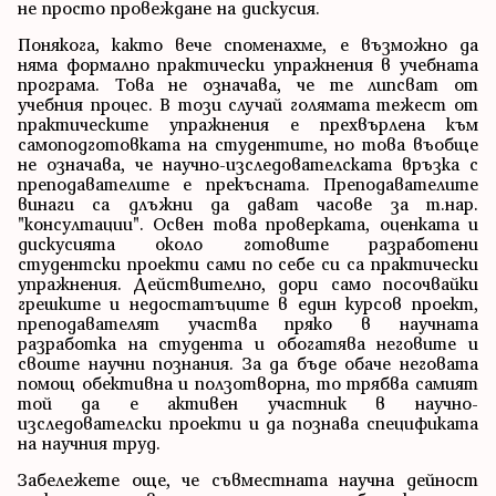
не просто провеждане на дискусия.
Понякога, както вече споменахме, е възможно да
няма формално практически упражнения в учебната
програма. Това не означава, че те липсват от
учебния процес. В този случай голямата тежест от
практическите упражнения е прехвърлена към
самоподготовката на студентите, но това въобще
не означава, че научно-изследователската връзка с
преподавателите е прекъсната. Преподавателите
винаги са длъжни да дават часове за т.нар.
"консултации". Освен това проверката, оценката и
дискусията около готовите разработени
студентски проекти сами по себе си са практически
упражнения. Действително, дори само посочвайки
грешките и недостатъците в един курсов проект,
преподавателят участва пряко в научната
разработка на студента и обогатява неговите и
своите научни познания. За да бъде обаче неговата
помощ обективна и ползотворна, то трябва самият
той да е активен участник в научно-
изследователски проекти и да познава спецификата
на научния труд.
Забележете още, че съвместната научна дейност