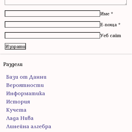
Име
*
Е-поща
*
Уеб сайт
Раздели
Бази от Данни
Вероятности
Информатика
История
Кучета
Лада Нива
Линейна алгебра