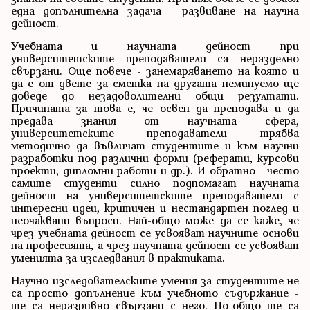
една допълнителна задача - развиване на научна
дейност.
Учебната и научната дейност при
университетските преподаватели са неразделно
свързани. Още повече - занемаряването на която и
да е от двете за сметка на другата неминуемо ще
доведе до незадоволителни общи резултати.
Причината за това е, че освен да преподава и да
предава знания от научната сфера,
университетските преподаватели трябва
методично да въвличат студентите и към научни
разработки под различни форми (реферати, курсови
проекти, дипломни работи и др.). И обратно - често
самите студенти силно подпомагат научната
дейност на университетските преподаватели с
интересни идеи, критичен и нестандартен поглед и
неочаквани въпроси. Най-общо може да се каже, че
чрез учебната дейност се усвояват научните основи
на професията, а чрез научната дейност се усвояват
уменията за изследвания в практиката.
Научно-изследователските умения за студентите не
са просто допълнение към учебното съдържание -
те са неразривно свързани с него. По-общо те са