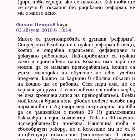
(дори нови сгради, ако се наложи). Как това ще
се случи в България без радикални реформи, не
ми е много ясно.
Филип Петров
каза:
03 август 2010 в 10:14
Много се злоупотребява с думата "реформа".
Според мен въобще не е нужна реформа в нещо,
което е отдавна измислено, дефинирано и
доказано работещо. Най-тривиално са нужни
само и единствено пари. Когато има пари ще
могат да се наемат преподаватели, които са
учили методика на обучение по своя учебен
предмет, които са кадърни в своята област и
на които им се работи. Сега пари има, но се
харчат за друго. И естествено от това следва,
че има хронична липса на преподаватели. Всеки
мой колега взима поне двойно повече часове над
норматива си. Аз например тази година трябва
да се занимавам с точно 29 (!) дипломанти
бакалаври и един магистър. Това са 30 научно-
изследователски проекта. Наистина това е
своеобразен рекорд, но и колегите ми не са в
по-цветущо положение (минимумът в общи
линии е 10). Отделно работя по публикации и