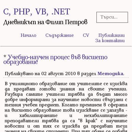
C, PHP, VB, .NET
Дневникът на Филип Петров
Начало
Съдържание
CV
Публикации
За контакти
*
Учебно-научен процес във висшето
образование
Публикувано на 02 август 2010 в раздел
Методика
.
В училищното образование от учителите се изисква
да предават готови знания на своите ученици.
Разбира самите учители трябва да бъдат много
добре информирани за научните новости свързани с
техния учебен предмет. Когато преминем в сферата
на висшето образование това изискване се запазва -
и хабилитираните и нехабилитираните
преподаватели трябва да са "в крак" с научните
новости и от тях се изисква да предават тези
знания на своите студенти. При тях обаче се добавя