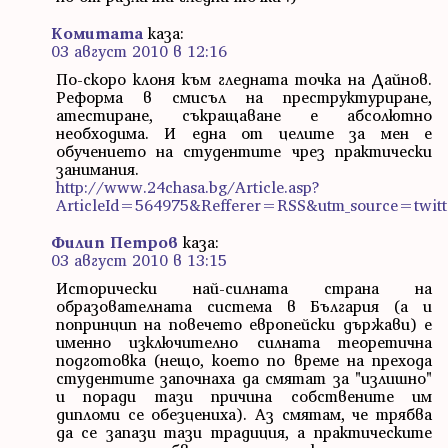
Комитата
каза:
03 август 2010 в 12:16
По-скоро клоня към гледната точка на Дайнов.
Реформа в смисъл на преструктуриране,
атестиране, съкращаване е абсолютно
необходима. И една от целите за мен е
обучението на студентите чрез практически
занимания.
http://www.24chasa.bg/Article.asp?
ArticleId=564975&Refferer=RSS&utm_source=twitt
Филип Петров
каза:
03 август 2010 в 13:15
Исторически най-силната страна на
образователната система в България (а и
попринцип на повечето европейски държави) е
именно изключително силната теоретична
подготовка (нещо, което по време на прехода
студентите започнаха да смятат за "излишно"
и поради тази причина собствените им
дипломи се обезцениха). Аз смятам, че трябва
да се запази тази традиция, а практическите