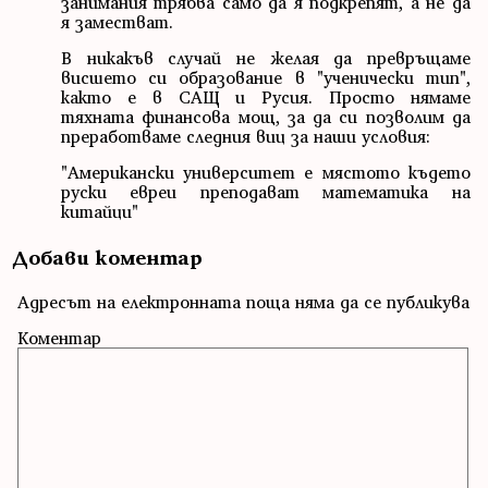
занимания трябва само да я подкрепят, а не да
я заместват.
В никакъв случай не желая да превръщаме
висшето си образование в "ученически тип",
както е в САЩ и Русия. Просто нямаме
тяхната финансова мощ, за да си позволим да
преработваме следния виц за наши условия:
"Американски университет е мястото където
руски евреи преподават математика на
китайци"
Добави коментар
Адресът на електронната поща няма да се публикува
Коментар