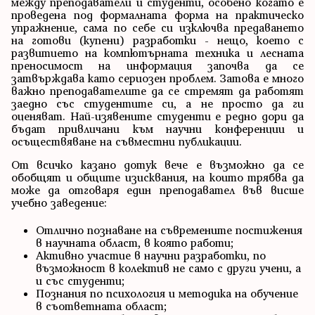
между преподаватели и студенти, особено когато е
проведена под формалната форма на практическо
упражнение, сама по себе си изключва предаването
на готови (купени) разработки - нещо, което с
развитието на компютърната техника и лесната
преносимост на информация започва да се
затвърждава като сериозен проблем. Затова е много
важно преподавателите да се стремят да работят
заедно със студентите си, а не просто да ги
оценяват. Най-изявените студенти е редно дори да
бъдат привличани към научни конференции и
осъществяване на съвместни публикации.
От всичко казано дотук вече е възможно да се
обобщят и общите изисквания, на които трябва да
може да отговаря един преподавател във висше
учебно заведение:
Отлично познаване на съвремените постижения
в научната област, в която работи;
Активно участие в научни разработки, по
възможност в колектив не само с други учени, а
и със студенти;
Познания по психология и методика на обучение
в съответната област;