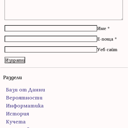
Име
*
Е-поща
*
Уеб сайт
Раздели
Бази от Данни
Вероятности
Информатика
История
Кучета