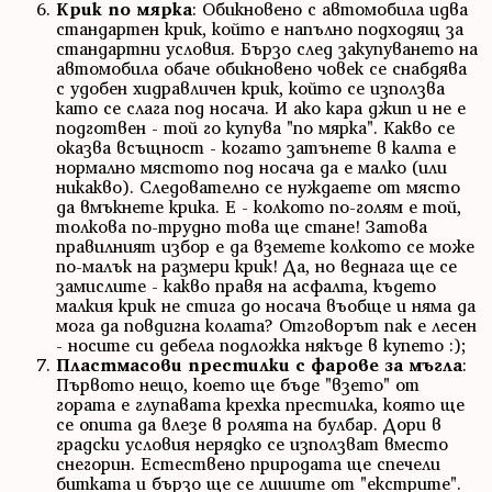
Крик по мярка
: Обикновено с автомобила идва
стандартен крик, който е напълно подходящ за
стандартни условия. Бързо след закупуването на
автомобила обаче обикновено човек се снабдява
с удобен хидравличен крик, който се използва
като се слага под носача. И ако кара джип и не е
подготвен - той го купува "по мярка". Какво се
оказва всъщност - когато затънете в калта е
нормално мястото под носача да е малко (или
никакво). Следователно се нуждаете от място
да вмъкнете крика. Е - колкото по-голям е той,
толкова по-трудно това ще стане! Затова
правилният избор е да вземете колкото се може
по-малък на размери крик! Да, но веднага ще се
замислите - какво правя на асфалта, където
малкия крик не стига до носача въобще и няма да
мога да повдигна колата? Отговорът пак е лесен
- носите си дебела подложка някъде в купето :);
Пластмасови престилки с фарове за мъгла
:
Първото нещо, което ще бъде "взето" от
гората е глупавата крехка престилка, която ще
се опита да влезе в ролята на булбар. Дори в
градски условия нерядко се използват вместо
снегорин. Естествено природата ще спечели
битката и бързо ще се лишите от "екстрите".