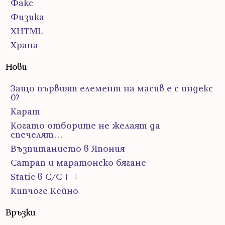
Факс
Физика
ХHTML
Храна
Нови
Защо първият елемент на масив е с индекс
0?
Карат
Когато отборите не желаят да
спечелят…
Възпитанието в Япония
Сатрап и маратонско бягане
Static в C/C++
Кипчоге Кейно
Връзки