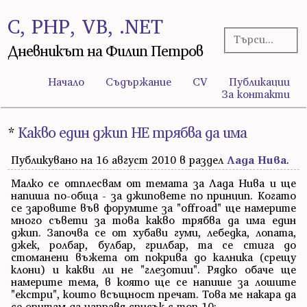
C, PHP, VB, .NET
Дневникът на Филип Петров
Начало
Съдържание
CV
Публикации
За контакти
*
Какво един джип НЕ трябва да има
Публикувано на 16 август 2010 в раздел
Лада Нива
.
Малко се отплесвам от темата за Лада Нива и ще
напиша по-обща - за джиповете по принцип. Когато
се заровите във форумите за "offroad" ще намерите
много съвети за това какво трябва да има един
джип. Започва се от хубави гуми, лебедка, лопата,
джек, ролбар, булбар, грилбар, та се стига до
стоманени въжета от покрива до калника (срещу
клони) и какви ли не "глезотии". Рядко обаче ще
намерите тема, в която ще се напише за лошите
"екстри", които всъщност пречат. Това ме накара да
се опитам да направя списък с топ 10: