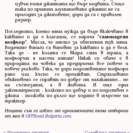
извън пътя джантата ще бъде подбита. Също
така по принцип алуминиевите джанти не са
пригодни за джиповете, дори да са с правилен
размер.
Последното, което няма нужда да бъде включвано в
каквито и да е класации, се нарича "
самонадеян
шофьор
". Мисля, че място за обяснения тук няма.
Водачите винаги са виновни за каквато и да е беля.
Така де - не колата се вкара сама в трапа, а
шофьорът я насочи натам! Някак си обаче е в
природата на човека да предприема все повече и
повече рискове. Така, че дори подготвените шофьори
рано или късно се прецакват. Страхливите
обикновено се справят по-добре от нахаканите... не
на състезания, а в живота. И още една
закономерност - колкото по-добър и по-подготвен е
джипа - толкова по-дълго ще ходите в търсене на
трактор.
Нещата съм ги извзел от едноименната тема отворена
от мен в
OFFRoad-Bulgaria.com
.
« Предишна статия
Следваща статия »