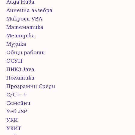
Лада Нива
Линейна алгебра
Макроси VBA
Математика
Методика
Музика
Общи работи
ОСУП
ПИК3 Java
Политика
Програмни Среди
С/С++
Семейни
Уеб JSP
УКИ
УКИТ