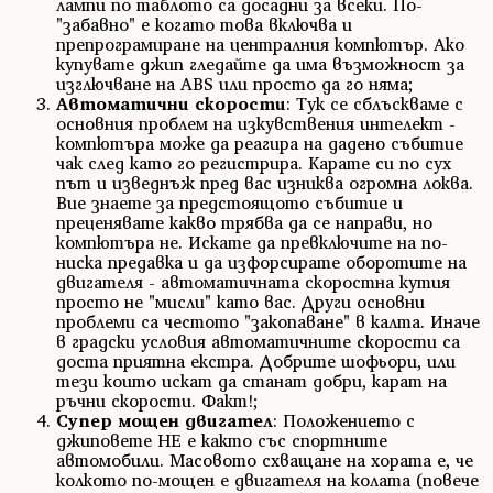
лампи по таблото са досадни за всеки. По-
"забавно" е когато това включва и
препрограмиране на централния компютър. Ако
купувате джип гледайте да има възможност за
изглючване на ABS или просто да го няма;
Автоматични скорости
: Тук се сблъскваме с
основния проблем на изкувствения интелект -
компютъра може да реагира на дадено събитие
чак след като го регистрира. Карате си по сух
път и изведнъж пред вас изниква огромна локва.
Вие знаете за предстоящото събитие и
преценявате какво трябва да се направи, но
компютъра не. Искате да превключите на по-
ниска предавка и да изфорсирате оборотите на
двигателя - автоматичната скоростна кутия
просто не "мисли" като вас. Други основни
проблеми са честото "закопаване" в калта. Иначе
в градски условия автоматичните скорости са
доста приятна екстра. Добрите шофьори, или
тези които искат да станат добри, карат на
ръчни скорости. Факт!;
Супер мощен двигател
: Положението с
джиповете НЕ е както със спортните
автомобили. Масовото схващане на хората е, че
колкото по-мощен е двигателя на колата (повече