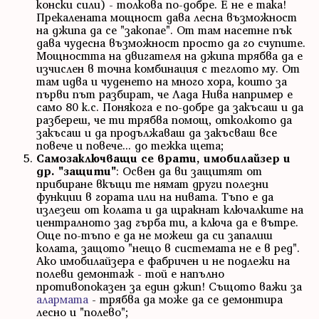
конски сили) - толкова по-добре. Е не е така!
Прекалената мощност дава лесна възможност
на джипа да се "закопае". От там насетне пък
дава чудесна възможност просто да го счупите.
Мощността на двигателя на джипа трябва да е
изчислен в точна комбинация с теглото му. От
там идва и чуденето на много хора, които за
първи път разбират, че Лада Нива например е
само 80 к.с. Понякога е по-добре да закъсаш и да
разбереш, че ти трябва помощ, отколкото да
закъсаш и да продължаваш да закъсваш все
повече и повече... до тежка щета;
Самозаключващи се врати, имобилайзер и
др. "защити"
: Освен да ви защитят от
прибиране вкъщи те нямат други полезни
функции в гората или на нивата. Тъпо е да
излезеш от колата и да щракнат ключалките на
централното зад гърба ти, а ключа да е вътре.
Още по-тъпо е да не можеш да си запалиш
колата, защото "нещо в системата не е в ред".
Ако имобилайзера е фабричен и не подлежи на
полеви демонтаж - той е напълно
противопоказен за един джип! Същото важи за
алармата
- трябва да може да се демонтира
лесно и "полево";