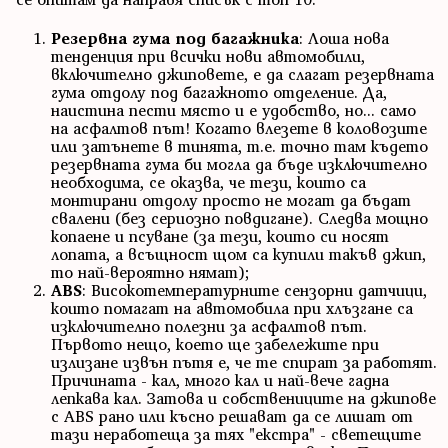
Резервна гума под багажника
: Лоша нова
тенденция при всички нови автомобили,
включително джиповете, е да слагат резервната
гума отдолу под багажното отделение. Да,
наистина пести място и е удобство, но... само
на асфалтов път! Когато влезете в коловозите
или затънете в тинята, т.е. точно там където
резервната гума би могла да бъде изключително
необходима, се оказва, че тези, които са
монтирани отдолу просто не могат да бъдат
свалени (без сериозно повдигане). Следва мощно
копаене и псуване (за тези, които си носят
лопата, а всъщност щом са купили такъв джип,
то най-вероятно нямат);
ABS
: Високотемпературните сензорни датчици,
които помагат на автомобила при хлъзгане са
изключително полезни за асфалтов път.
Първото нещо, което ще забележите при
излизане извън пътя е, че те спират за работят.
Причината - кал, много кал и най-вече гадна
лепкава кал. Затова и собствениците на джипове
с ABS рано или късно решават да се лишат от
тази неработеща за тях "екстра" - светещите