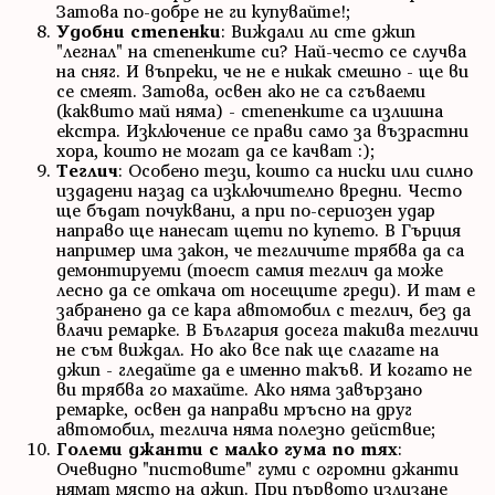
Затова по-добре не ги купувайте!;
Удобни степенки
: Виждали ли сте джип
"легнал" на степенките си? Най-често се случва
на сняг. И въпреки, че не е никак смешно - ще ви
се смеят. Затова, освен ако не са сгъваеми
(каквито май няма) - степенките са излишна
екстра. Изключение се прави само за възрастни
хора, които не могат да се качват :);
Теглич
: Особено тези, които са ниски или силно
издадени назад са изключително вредни. Често
ще бъдат почуквани, а при по-сериозен удар
направо ще нанесат щети по купето. В Гърция
например има закон, че тегличите трябва да са
демонтируеми (тоест самия теглич да може
лесно да се откача от носещите греди). И там е
забранено да се кара автомобил с теглич, без да
влачи ремарке. В България досега такива тегличи
не съм виждал. Но ако все пак ще слагате на
джип - гледайте да е именно такъв. И когато не
ви трябва го махайте. Ако няма завързано
ремарке, освен да направи мръсно на друг
автомобил, теглича няма полезно действие;
Големи джанти с малко гума по тях
:
Очевидно "пистовите" гуми с огромни джанти
нямат място на джип. При първото излизане