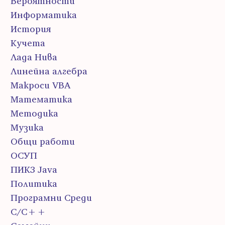
Вероятности
Информатика
История
Кучета
Лада Нива
Линейна алгебра
Макроси VBA
Математика
Методика
Музика
Общи работи
ОСУП
ПИК3 Java
Политика
Програмни Среди
С/С++