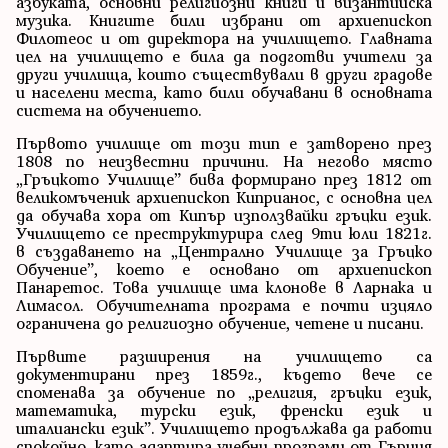
азбуката, основни религиозни книги и византийска
музика. Книгите били избрани от архиепископ
Филотеос и от директора на училището. Главната
цел на училището е била да подготви учители за
други училища, които съществували в други градове
и населени места, като били обучавани в основната
система на обучението.
Първото училище от този тип е затворено през
1808 по неизвестни причини. На негово място
„Гръцкото Училище” бива формирано през 1812 от
великомъченик архиепископ Киприанос, с основна цел
да обучава хора от Кипър използвайки гръцки език.
Училището се преструктурира след 9ти юли 1821г.
в създаването на „Централно Училище за Гръцко
Обучение”, което е основано от архиепископ
Панаретос. Това училище има клонове в Ларнака и
Лимасол. Обучителната програма е почти изцяло
ограничена до религиозно обучение, четене и писани.
Първите разширения на училището са
документирани през 1859г., където вече се
споменава за обучение по „религия, гръцки език,
математика, турски език, френски език и
италиански език”. Училището продължава да работи
спокойно, като адаптира учебни програми от Гърция