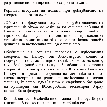
разстоянието от третия връх до тази линия”
Горната теорема ни помага при доказването на
теоремата, която гласи:
„Обемът на фигурата получена от завъртането на
триъгълник около ос лежаща на същата равнина в
която е триъгълника и нямаща общи точки с
триъгълника, е равна на лицето на триъгълника
умножено по лицето на окръжността, която описва
центъра на тежестта при завъртането”
Обобщение на горната теорема е известната
теорема на Папоус от Александрия, който я
формулира не само за триъгълник или многоъгълник,
а за всяка затворена фигура в равнина. Теоремата
според Д. Тсимпоураки се появява в осмата книга на
Папоус. Тя прилага теорията на механиката и по-
точно теорията на център на тежестта и прости
машини, където изучаването е стриктно базирано
на критерии от Евклидовата геометрия върху
естествени фигури.
Коре всъщност включва теоремата на Папоус без да
я цитира в последната част на учебника си: