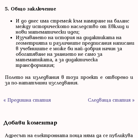
5.
Общо заключение
И до днес има стремеж към намиране на баланс
между историческото наследство от Евклид и
нови математически идеи;
Изучаването на история на дидактиката на
геометрията и различните предписания написани
в учебниците е може би най-добрия начин за
обогатяване на знанието не само за
математиката, а за дидактическа
трансформация;
Полето на изледвания в този проект е отворено и
за по-нататъшни изследвания.
« Предишна статия
Следваща статия »
Добави коментар
Адресът на електронната поща няма да се публикува