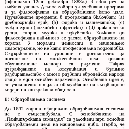
(официално 12ти декември 1883г.) в своя реч на
главния учител Делиос говори за учебната програма
и за философията на образованието като цяло.
Изучаваните предмети в програмата включват: (a)
древногръцки език; (b) физика и математика; (c)
чужди езици (английски и френски) и (d) практически
уроци, спорт, музика и изкувство. Колкото до
философията най-много се засяга образованието на
хората в морални ценности и национално
самосъзнание, но не като професионална подготовка.
Съдържанието на уроците е достатъчно за
постигане на множеството цели докато
обучителните методи са различни. Накрая
изграждането на комуникация и взаимно
разбирателство с много развити европейски народи
също е един основен параметър. Основната идея е,
че училището предлага образование на следващите
лидери на кипърската общност.
В) Образователна система
До 1892 година официално образователна система
не е съществувала. С основаването на
„Панкипърската гимназия” са заложени три основни
образователни цели на национално ниво. Първо, че