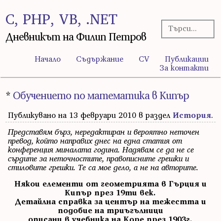
C, PHP, VB, .NET
Дневникът на Филип Петров
Начало
Съдържание
CV
Публикации
За контакти
*
Обучението по математика в Кипър
Публикувано на 13 февруари 2010 в раздел
История
.
Представям бърз, нередактиран и вероятно неточен
превод, който направих днес на една статия от
конференция миналата година. Надявам се да не се
сърдите за неточностите, правописните грешки и
стиловите грешки. Те са мое дело, а не на авторите.
Някои елементи от геометрията в Гърция и
Кипър през 19ти век.
Детайлна справка за център на тежестта и
подобие на триъгълници
описани в учебника на Коре през 1903г.