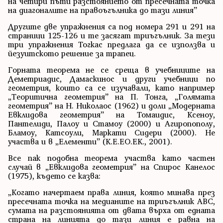
на четири пъти разстоянието от пресечната точка
на диагоналите на правоъгълника до тази линия”
Другите две упражнения са под номера 291 и 291 на
страници 125-126 и те засягат триъгълник. За тези
три упражнения Тогкас предлага да се използва и
йезуитското решение за трапец.
Горната теорема не се среща в учебниците на
Деметриадис, Дамаскинос и други учебници по
геометрия, които са се изучавали, като например
„Теоритична геометрия” на П. Тонга, „Голямата
геометрия” на Н. Николаос (1962) и доли „Модерната
Евклидова геометрия” на Томаидис, Ксеноу,
Пантелиди, Палоу и Стамоу (2000) и Агиропополу,
Бламоу, Катсоули, Маркати Сидери (2000). Не
участва и в „Елементи” (K.E.EO.EK., 2001).
Все пак подобна теорема участва като частен
случай в „Евклидова геометрия” на Спирос Канелос
(1975), където се казва:
„Когато начертаем права линия, която минава през
пресечната точка на медианите на триъгълник ABC,
сумата на разстоянията от двата върха от едната
страна на линията до тази линия е равна на