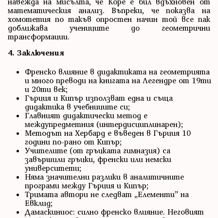
навежда на мисълта, че Коре е бил вдъхновен от
математическия анализ. Въпреки, че показва на
хомотетия по такъв опростен начин той все пак
доближава учениците до геометрични
трансформации.
4. Заключения
Френско влияние в дидактиката на геометрията
и много преводи на книгата на Легендре от 19ти
и 20ти век;
Гърция и Кипър използват една и съща
дидактика в учебниците си;
Главният дидактически метод е
междупредметния (интердисциплинарен);
Методът на Хербард е въведен в Гърция 10
години по-рано от Кипър;
Учителите (от гръцката гимназия) са
завършили гръцки, френски или немски
университети;
Няма значителни разлики в аналитичните
програми между Гърция и Кипър;
Тримата автори не следват „Елементи” на
Евклид;
Дамаскиниос: силно френско влияние. Неговият