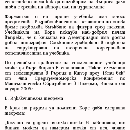
естествено няма как да отговорим на въпроса дали
това е грешка на автора или на издателите.
Форматът и на трите учебника има много
предимства. Разработването на печатници по онова
време позволява вмъкване на фигури сред текста.
Учебникът на Коре показва най-добрия печат
въпреки, че и книгата на Деметриадис има доста
добра типография. Сложните гравирюри в подкрепа
на структурата на теорията подчертават
естетичността на учебника.
По детайлно сравнение на споменатите учебници
може да бъде видяно в статията „Някои елементи
от геометрията в Гърция и Кипър през 19ти век”
от 4та Средиземноморска Конференция по
Математическо Образование в Палермо, Италия от
януари 2005г.
Б. Изключителна теорема
В края на раздела за полигони Коре дава следната
теорема:
„Когато са дадени няколко точки в равнината, то
винаги можем да намерим точка от нея, чиято