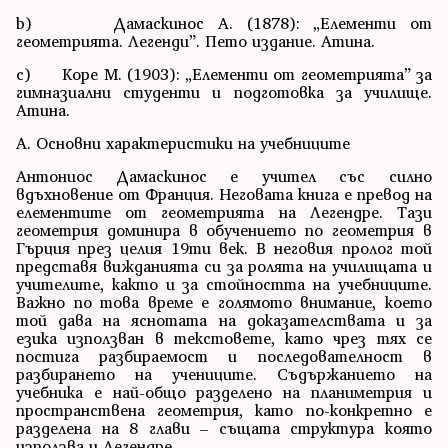
b) Дамаскинос А. (1878): „Елементи от
геометрията. Легенди”. Пето издание. Атина.
c) Коре М. (1903): „Елементи от геометрията” за
гимназиални студенти и подготовка за училище.
Атина.
A. Основни характеристики на учебниците
Антониос Дамаскинос е учител със силно
вдъхновение от Франция. Неговата книга е превод на
елементите от геометрията на Легендре. Тази
геометрия доминира в обучението по геометрия в
Гърция през целия 19ти век. В неговия пролог той
представя вижданията си за ролята на училищата и
учителите, както и за стойността на учебниците.
Важно по това време е голямото внимание, което
той дава на яснотата на доказателствата и за
езика използван в текстовете, като чрез тях се
постига разбираемост и последователност в
разбирането на учениците. Съдържанието на
учебника е най-общо разделено на планиметрия и
пространствена геометрия, като по-конкретно е
разделена на 8 глави – същата структура която
използва и Легендре.