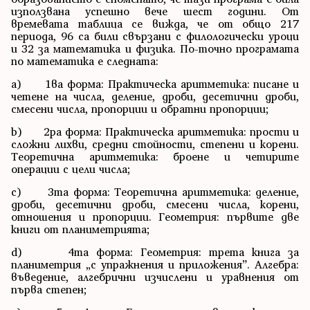
използвана успешно вече шест години. От
времевата таблица се вижда, че от общо 217
периода, 96 са били свързани с филологически уроци
и 32 за математика и физика. По-точно програмата
по математика е следната:
a) 1ва форма: Практическа аритметика: писане и
четене на числа, деление, дроби, десетични дроби,
смесени числа, пропорции и обратни пропорции;
b) 2ра форма: Практическа аритметика: прости и
сложни лихви, средни стойности, степени и корени.
Теоретична аритметика: броене и четирите
операции с цели числа;
c) 3та форма: Теоретична аритметика: деление,
дроби, десетични дроби, смесени числа, корени,
отношения и пропорции. Геометрия: първите две
книги от планиметрията;
d) 4та форма: Геометрия: трета книга за
планиметрия „с упражнения и приложения”. Алгебра:
въведение, алгебрични изчислени и уравнения от
първа степен;