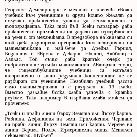
Георгиос Деметриадис е механик и насочва своят
учебник към учениците и други които желаят да
получат практически знания за геометрията и
топографията. Така той във всеки параграф дава
практически приложения на задачи от измерването
на земя и от механиката. В предговора на книгата си
той дава разширена препратка към историята на
математиката и най-вече за Древна Гърция,
Византия и Европа с Декарт, Нютон, Лайбниц и
Лаплас. Той също дава кратък очерк за
съвременните гръцки математици. Авторът спори,
че съществуващите учебници са напълно
теоретични и като резултат концепциите не се
разбират от учениците. Неговият учебник засяга
само планиметрията и е разделен на 13 глави.
Вместо заглавие всяка глава започва с кратко
резюме. Така например в първата глава можем да
прочетем:
„Точки и прави линии върху Земята или върху карта.
Равнина. Дефиниция на ъгли. Приложения. Чертане
на прави линии върху Земята или карти. Мерене на
линии. Верига. Полюс. Измерителна линия. Метален
декаметър. Шублер”