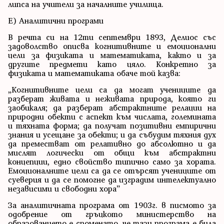
липса на учители за началните училища.
Е) Аналитични програми
В речта си на 12ти септември 1893, Делиос със
задоволство описва когнитивните и емоционални
цели за физиката и математиката, както и за
другите предмети като цяло. Конкретно за
физиката и математиката обаче той казва:
„Когнитивните цели са да могат учениците да
разберат живата и неживата природа, която ги
заобикаля; да разберат абстрактните релации на
природни обекти с аспект към числата, големината
и тяхната форма; да получат позитивни емпирични
знания и усещане за обекти; и да събудим тяхния дух
да преместват от релативно до абсолютно и да
мислят логически от общи към абстрактни
концепции, едно свойство типично само за хората.
Емоционалните цели са да се отърсят учениците от
суеверия и да се помогне да изградим интелектуално
независими и свободни хора”
За аналитичната програма от 1903г. в писмото за
одобрение от гръцкото министерство на
образованието е споменато, че тази програма е била