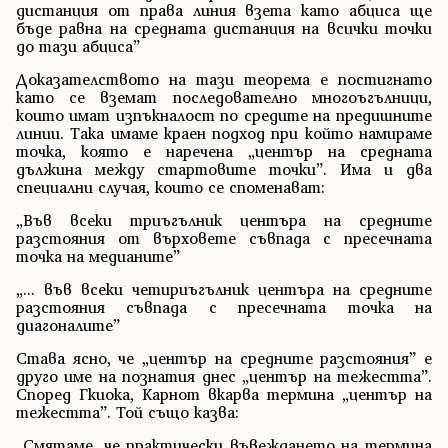
дистанция от права линия взета като абциса ще
бъде равна на средната дистанция на всички точки
до тази абциса”
Доказателството на тази теорема е постигнато
като се вземат последователно многоъгълници,
които имат изпъкналост по средите на предишните
линии. Така имаме краен подход при който намираме
точка, която е наречена „център на средната
дължина между стартовите точки”. Има и два
специални случая, които се споменават:
„Във всеки триъгълник центъра на средните
разстояния от върховете съвпада с пресечната
точка на медианите”
„... във всеки четириъгълник центъра на средните
разстояния съвпада с пресечната точка на
диагоналите”
Става ясно, че „център на средните разстояния” е
друго име на познатия днес „център на тежестта”.
Според Гкиока, Карнот вкарва термина „център на
тежестта”. Той също казва:
„Смятаме, че практически въвеждането на термина