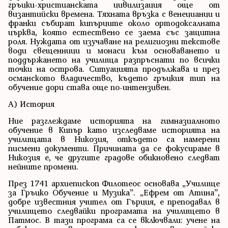
гръцки-христианската цивилизация още от
византийски времена. Тяхната връзка с венецианци и
франки събират кипърците около ортодоксалната
църква, която естествено се заема със защитна
роля. Нуждата от изучаване на религиозни текстове
води свещенници и монаси към основаването и
поддържането на училища разпръснати по всички
точки на острова. Ситуацията продължава и през
османското владичество, където гръцкия тип на
обучение дори става още по-интензивен.
А) История
Ние разглеждаме историята на гимназиалното
обучение в Кипър като изследваме историята на
училищата в Никозия, откъдето са намерени
писмени документи. Причината да се фокусираме в
Никозия е, че другите градове обикновено следват
нейните промени.
През 1741 архиепископ Филотеос основава „Училище
за Гръцко Обучение и Музика”. „Ефрем от Атина”,
добре известния учител от Гърция, е преподавал в
училището следвайки програмата на училището в
Патмос. В тази програма са се включвали: учене на