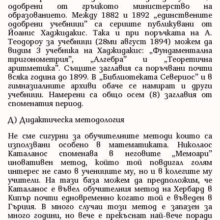
одобрени от гръцкото министерство на
образованието. Между 1882 и 1892 „единствените
одобрени учебници” са сериите публикувани от
Йоанис Хаджидакис. Така и при поръчката на А.
Теодороу за учебници (28ми август 1894) можем да
видим 3 учебника на Хаджидакис: „Фундаментална
тригонометрия”, „Алгебра” и „Теоретична
аритметика”. Същите заглавия са поръчвани почти
всяка година до 1899. В „Библиотеката Севериос” и в
гимназиалните архиви обаче се намират и други
учебници. Намерени са общо осем (8) заглавия от
споменатия период.
Д) Дидактическа методология
Не сме сигурни за обучителните методи които са
използвани особено в математиката. Николаос
Каталанос споменава в неговите „Мемоари”
иновативен метод, който той повдигал голям
интерес не само в учениците му, но и в колегите му
учители. На тази база можем да предположим, че
Каталанос е въвел обучителния метод на Хербард в
Кипър почти едновременно когато той е въведен в
Гърция. В много случаи този метод е запазен за
много години, но вече е прекъснат най-вече поради