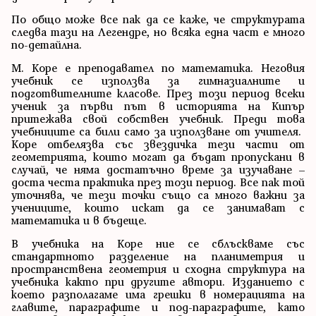
По общо може все пак да се каже, че структурата
следва тази на Легендре, но всяка една част е много
по-детайлна.
М. Коре е преподавател по математика. Неговия
учебник се използва за гимназиалните и
подготвителните класове. През този период всеки
ученик за първи път в историята на Кипър
притежава свой собствен учебник. Преди това
учебниците са били само за използване от учителя.
Коре отбелязва със звездичка тези части от
геометрията, които могат да бъдат пропускани в
случай, че няма достатъчно време за изучаване –
доста честа практика през този период. Все пак той
уточнява, че тези точки също са много важни за
учениците, които искат да се занимават с
математика и в бъдеще.
В учебника на Коре ние се сблъскваме със
стандартното разделение на планиметрия и
пространствена геометрия и сходна структура на
учебника както при другите автори. Изданието с
което разполагаме има грешки в номерацията на
главите, параграфите и под-параграфите, като