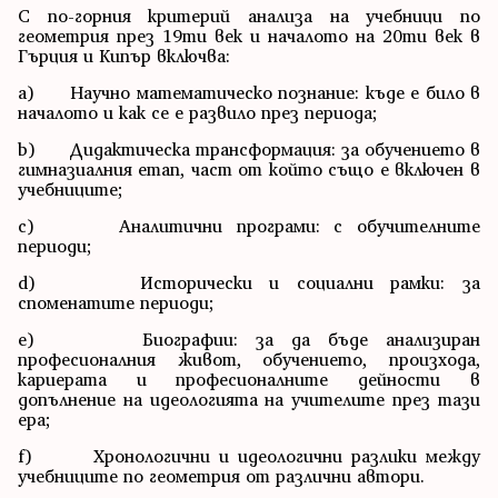
С по-горния критерий анализа на учебници по
геометрия през 19ти век и началото на 20ти век в
Гърция и Кипър включва:
a) Научно математическо познание: къде е било в
началото и как се е развило през периода;
b) Дидактическа трансформация: за обучението в
гимназиалния етап, част от който също е включен в
учебниците;
c) Аналитични програми: с обучителните
периоди;
d) Исторически и социални рамки: за
споменатите периоди;
e) Биографии: за да бъде анализиран
професионалния живот, обучението, произхода,
кариерата и професионалните дейности в
допълнение на идеологията на учителите през тази
ера;
f) Хронологични и идеологични разлики между
учебниците по геометрия от различни автори.