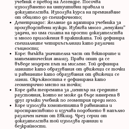
учебник е превод на Легендре. Посочва
използването на интуитивни правила и
доказателства. Използва курса на преминаване
от общото до специфичното;
Деметриадис: желание да адаптира учебника за
производствени нужди. Избягва много „ненужни”
задачи, но има силата на прости доказателства
и много приложения в практиката. Той дефинира
специалните четириъгълници като различни
същности;
Коре: вмъква значителна част от векторите и
математическия анализ. Прави опит да се
въведе модерен път на мислене. Той дефинира
линиите като образувания от движещи се точки
и равнините като образувания от движещи се
линии. Окръжността е дефинирана като
геометрично място на точки;
Коре дава теоремата за „център на средните
разстояния, която не може да бъде намерена в
друг гръцки учебник по геометрия преди него.
Коре използва хомотетията в равнината и
пространството и изучава подобието в напълно
различен начин от Евклид. Чрез серии от
доказателства той използва граници и
безкрайности.