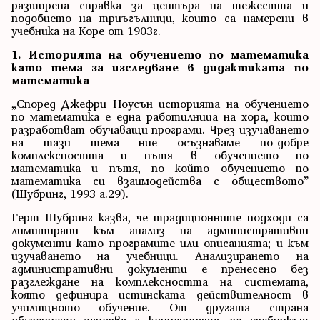
разширена справка за центъра на тежестта и
подобието на триъгълници, които са намерени в
учебника на Коре от 1903г.
1. Историята на обучението по математика
като тема за изследване в дидактиката по
математика
„Според Джефри Ноусън историята на обучението
по математика е една работилница на хора, които
разработват обучаващи програми. Чрез изучаването
на тази тема ние осъзнаваме по-добре
комплексността и пътя в обучението по
математика и пътя, по който обучението по
математика си взаимодейства с обществото”
(Шубринг, 1993 а.29).
Герт Шубринг казва, че традиционните подходи са
лимитирани към анализ на административни
документи като програмите или описанията; и към
изучаването на учебници. Анализирането на
административни документи е пренесено без
разглеждане на комплексността на системата,
която дефинира истинската действителност в
училищното обучение. От другата страна