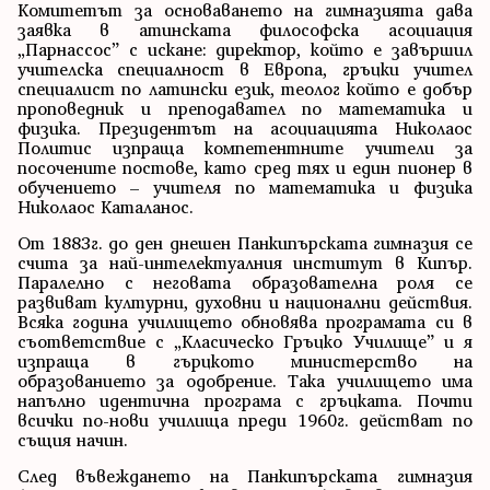
Комитетът за основаването на гимназията дава
заявка в атинската философска асоциация
„Парнассос” с искане: директор, който е завършил
учителска специалност в Европа, гръцки учител
специалист по латински език, теолог който е добър
проповедник и преподавател по математика и
физика. Президентът на асоциацията Николаос
Политис изпраща компетентните учители за
посочените постове, като сред тях и един пионер в
обучението – учителя по математика и физика
Николаос Каталанос.
От 1883г. до ден днешен Панкипърската гимназия се
счита за най-интелектуалния институт в Кипър.
Паралелно с неговата образователна роля се
развиват културни, духовни и национални действия.
Всяка година училището обновява програмата си в
съответствие с „Класическо Гръцко Училище” и я
изпраща в гърцкото министерство на
образованието за одобрение. Така училището има
напълно идентична програма с гръцката. Почти
всички по-нови училища преди 1960г. действат по
същия начин.
След въвеждането на Панкипърската гимназия