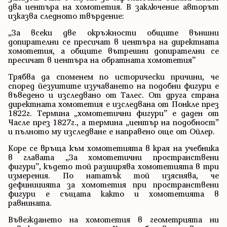
два центъра на хомотетия. В заключение авторът
изказва следното твърдение:
„За всеки две окръжности общите външни
допирателни се пресичат в центъра на директната
хомотетия, а общите вътрешни допирателни се
пресичат в центъра на обратната хомотетия”
Трябва да споменем по исторически причини, че
според йезуитите изучаването на подобни фигури е
въведено и изследвано от Талес. От друга страна
директната хомотетия е изследвана от Понкле през
1822г. Термина „хомотетични фигури” е даден от
Часле през 1827г., а термина „център на подобност”
и пълното му изследване е направено още от Ойлер.
Коре се връща към хомотетията в края на учебника
в главата „За хомотетични пространствени
фигури”, където той разширява хомотетията в три
измерения. По нататък той изяснява, че
дефиницията за хомотетия при пространствени
фигури е същата както и хомотетията в
равнината.
Въвеждането на хомотетия в геометрията ни