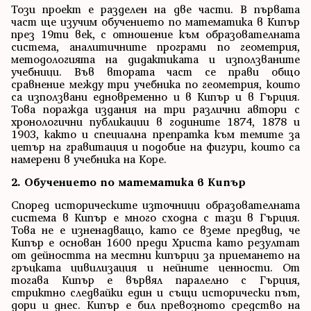
Този проект е разделен на две части. В първата
част ще изучим обучението по математика в Кипър
през 19ти век, с отношение към образователната
система, аналитичните програми по геометрия,
методологията на дидактиката и използваните
учебници. Във втората част се прави общо
сравнение между три учебника по геометрия, които
са използвани едновременно и в Кипър и в Гърция.
Това поражда издания на три различни автори с
хронологични публикации в годините 1874, 1878 и
1903, както и специална препратка към темите за
цетър на гравитация и подобие на фигури, които са
намерени в учебника на Коре.
2. Обучението по математика в Кипър
Според историческите източници образователната
система в Кипър е много сходна с тази в Гърция.
Това не е изненадващо, като се вземе предвид, че
Кипър е основан 1600 преди Христа като резултат
от дейността на местни кипърци за приемането на
гръцката цивилизация и нейните ценности. От
тогава Кипър е вървял паралелно с Гърция,
стриктно следвайки един и същи исторически път,
дори и днес. Кипър е бил превозното средство на