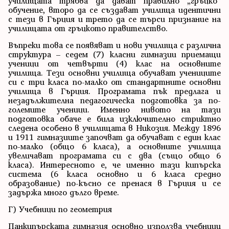
училищата трябва да дават правилно „гръцко”
обучение, второ да се създават училища идентични
с тези в Гърция и трето да се търси признание на
училищата от гръцкото правителство.
Въпреки това се появяват и нови училища с различна
структура – седем (7) класни гимназии приемащи
ученици от четвърти (4) клас на основните
училища. Тези основни училища обучават учениците
си с три класа по-малко от стандартните основни
училища в Гърция. Програмата пък предлага и
незадължителна педагогическа подготовка за по-
големите ученици. Именно нивото на тази
подготовка обаче е била изключително стриктно
следена особено в училищата в Никозия. Между 1896
и 1911 гимназиите започват да обучават с един клас
по-малко (общо 6 класа), а основните училища
увеличават програмата си с два (също общо 6
класа). Интересното е, че именно тази кипърска
система (6 класа основно и 6 класа средно
образование) по-късно се пренася в Гърция и се
задържа много дълго време.
Г) Учебници по геометрия
Панкипърската гимназия основно използва учебници