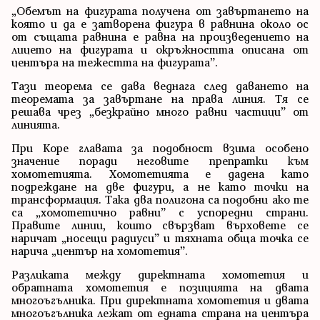
„Обемът на фигурата получена от завъртането на
която и да е затворена фигура в равнина около ос
от същата равнина е равна на произведението на
лицето на фигурата и окръжността описана от
центъра на тежестта на фигурата”.
Тази теорема се дава веднага след даването на
теоремата за завъртане на права линия. Тя се
решава чрез „безкрайно много равни частици” от
линията.
При Коре главата за подобност взима особено
значение поради неговите препратки към
хомотетията. Хомотетията е дадена като
подреждане на две фигури, а не като точки на
трансформация. Така два полигона са подобни ако те
са „хомотетично равни” с успоредни страни.
Правите линии, които свързват върховете се
наричат „носещи радиуси” и тяхната обща точка се
нарича „център на хомотетия”.
Разликата между директната хомотетия и
обратната хомотетия е позицията на двата
многоъгълника. При директната хомотетия и двата
многоъгълника лежат от едната страна на центъра