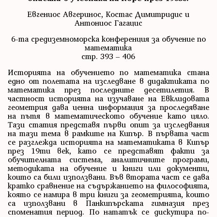
Евгениос Авгеринос, Костас Димитридис и
Антониос Гагацис
6-та средиземноморска конференция за обучение по
математика
стр. 393 – 406
Историята на обучението по математика стана
едно от полетата на изследване в дидактиката по
математика през последните десетилетия. В
частност историята на изучаване на Евклидовата
геометрия дава ценна информация за проследяване
на пътя в математическото обучение като цяло.
Тази статия представя първи опит за изследвания
на тази тема в рамките на Кипър. В първата част
се разглежда историята на математиката в Кипър
през 19ти век, като се представят факти за
обучителната система, аналитичните програми,
методиката на обучение и книги или документи,
които са били използвани. Във втората част се дава
кратко сравнение на съдържанието на философията,
която се намира в три книги за геометрията, които
са използвани в Панкипърската гимназия през
споменатия период. По нататък се дискутира по-