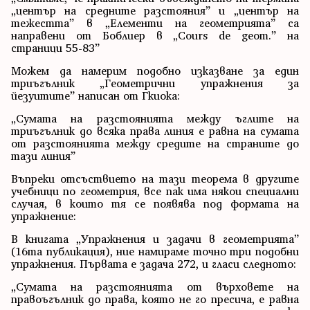
„център на средните разстояния” и „център на
тежестта” в „Елементи на геометрията” са
направени от Боблиер в „Cours de geom.” на
страници 55-83”
Можем да намерим подобно изказване за един
триъгълник „Геометрични упражнения за
йезуитите” написан от Гкиока:
„Сумата на разстоянията между ъглите на
триъгълник до всяка права линия е равна на сумата
от разстоянията между средите на страните до
тази линия”
Въпреки отсъствието на тази теорема в другите
учебници по геометрия, все пак има някои специални
случая, в които тя се появява под формата на
упражнение:
В книгата „Упражнения и задачи в геометрията”
(16та публикация), ние намираме точно три подобни
упражнения. Първата е задача 272, и гласи следното:
„Сумата на разстоянията от върховете на
правоъгълник до права, която не го пресича, е равна