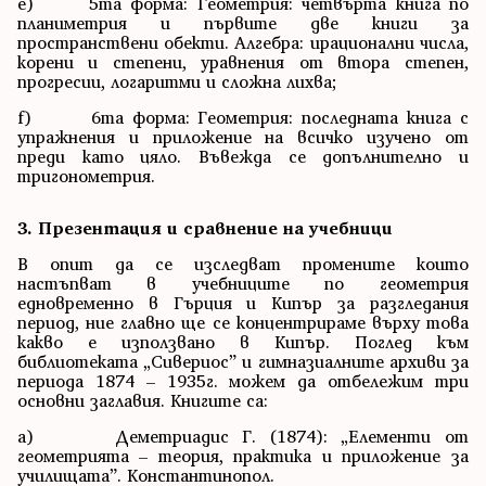
e) 5та форма: Геометрия: четвърта книга по
планиметрия и първите две книги за
пространствени обекти. Алгебра: ирационални числа,
корени и степени, уравнения от втора степен,
прогресии, логаритми и сложна лихва;
f) 6та форма: Геометрия: последната книга с
упражнения и приложение на всичко изучено от
преди като цяло. Въвежда се допълнително и
тригонометрия.
3. Презентация и сравнение на учебници
В опит да се изследват промените които
настъпват в учебниците по геометрия
едновременно в Гърция и Кипър за разгледания
период, ние главно ще се концентрираме върху това
какво е използвано в Кипър. Поглед към
библиотеката „Сивериос” и гимназиалните архиви за
периода 1874 – 1935г. можем да отбележим три
основни заглавия. Книгите са:
a) Деметриадис Г. (1874): „Елементи от
геометрията – теория, практика и приложение за
училищата”. Константинопол.