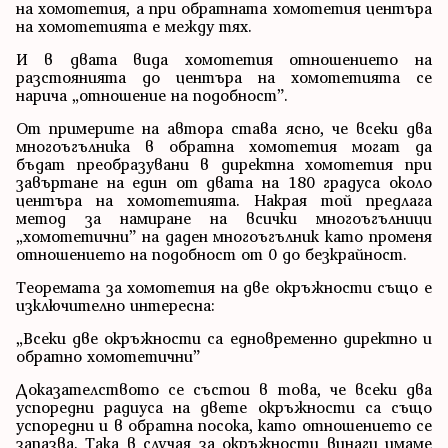
на хомотетия, а при обратната хомотетия центъра
на хомотетията е между тях.
И в двата вида хомотетия отношението на
разстоянията до центъра на хомотетията се
нарича „отношение на подобност”.
От примерите на автора става ясно, че всеки два
многоъгълника в обратна хомотетия могат да
бъдат преобразувани в директна хомотетия при
завъртане на един от двата на 180 градуса около
центъра на хомотетията. Накрая той предлага
метод за намиране на всички многоъгълници
„хомотетични” на даден многоъгълник като променя
отношението на подобност от 0 до безкрайност.
Теоремата за хомотетия на две окръжности също е
изключително интересна:
„Всеки две окръжности са едновременно директно и
обратно хомотетични”
Доказателството се състои в това, че всеки два
успоредни радиуса на двете окръжности са също
успоредни и в обратна посока, като отношението се
запазва. Така в случая за окръжности винаги имаме