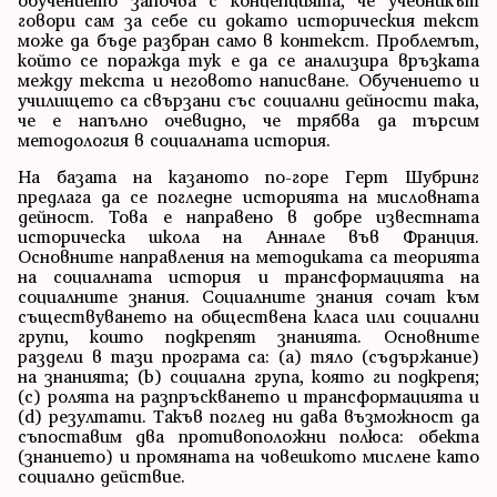
обучението започва с концепцията, че учебникът
говори сам за себе си докато историческия текст
може да бъде разбран само в контекст. Проблемът,
който се поражда тук е да се анализира връзката
между текста и неговото написване. Обучението и
училището са свързани със социални дейности така,
че е напълно очевидно, че трябва да търсим
методология в социалната история.
На базата на казаното по-горе Герт Шубринг
предлага да се погледне историята на мисловната
дейност. Това е направено в добре известната
историческа школа на Аннале във Франция.
Основните направления на методиката са теорията
на социалната история и трансформацията на
социалните знания. Социалните знания сочат към
съществуването на обществена класа или социални
групи, които подкрепят знанията. Основните
раздели в тази програма са: (a) тяло (съдържание)
на знанията; (b) социална група, която ги подкрепя;
(c) ролята на разпръскването и трансформацията и
(d) резултати. Такъв поглед ни дава възможност да
съпоставим два противоположни полюса: обекта
(знанието) и промяната на човешкото мислене като
социално действие.