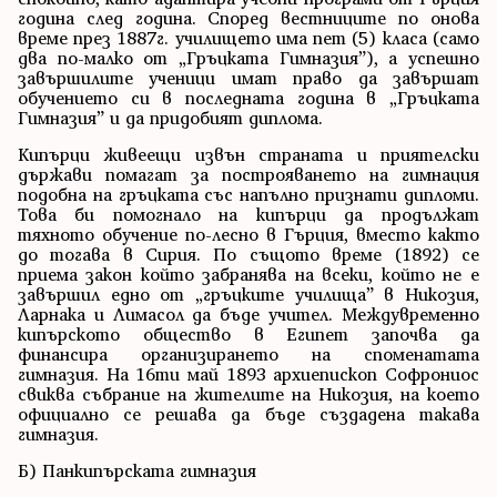
година след година. Според вестниците по онова
време през 1887г. училището има пет (5) класа (само
два по-малко от „Гръцката Гимназия”), а успешно
завършилите ученици имат право да завършат
обучението си в последната година в „Гръцката
Гимназия” и да придобият диплома.
Кипърци живеещи извън страната и приятелски
държави помагат за построяването на гимнация
подобна на гръцката със напълно признати дипломи.
Това би помогнало на кипърци да продължат
тяхното обучение по-лесно в Гърция, вместо както
до тогава в Сирия. По същото време (1892) се
приема закон който забранява на всеки, който не е
завършил едно от „гръцките училища” в Никозия,
Ларнака и Лимасол да бъде учител. Междувременно
кипърското общество в Египет започва да
финансира организирането на споменатата
гимназия. На 16ти май 1893 архиепископ Софрониос
свиква събрание на жителите на Никозия, на което
официално се решава да бъде създадена такава
гимназия.
Б) Панкипърската гимназия