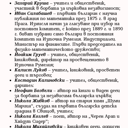
Захарий Круша
– учител и общественик,
участник в борбата за църковна независимост;
Иван Салабашев
– първият българин с научна
публикация по математика през 1875 г. в град
Прага. Измисля начин за гласуване при избор на
постоянен комитет, с който през 1889 г. и 1890
г. биват избрани само българи в постоянния
комитет на Източна Румелия. Индустриалец.
Министър на финансите. Първи председател на
физико-математическото дружество;
Йоаким Груев
– учител, общественик,
книжовник, директор на просвещението в
Източна Румелия;
Калист Луков
– учител, книжовник, просветен
деец и търговец;
Костадин Калиновски
– учител, общественик,
дарител:
Неофит Бозвели
– автор на книги и виден деец
за борбата за независима българска църква;
Никола Живков
– автор на стария химн „Шуми
Марица“, създал на първата българска детска
градина в Свищов, учител;
Никола Козлев
– поет, автор на „Черен Арап и
Хайдут Сидер“;
Никола Михайловски
– книжовен деец, дописен