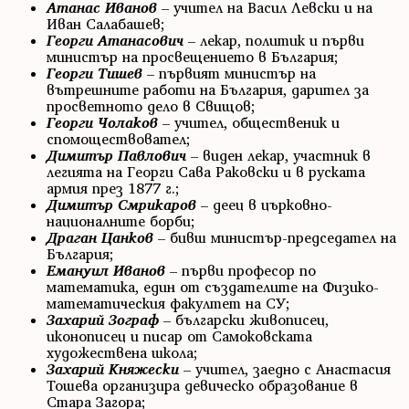
Атанас Иванов
– учител на Васил Левски и на
Иван Салабашев;
Георги Атанасович
– лекар, политик и първи
министър на просвещението в България;
Георги Тишев
– първият министър на
вътрешните работи на България, дарител за
просветното дело в Свищов;
Георги Чолаков
– учител, общественик и
спомоществовател;
Димитър Павлович
– виден лекар, участник в
легията на Георги Сава Раковски и в руската
армия през 1877 г.;
Димитър Смрикаров
– деец в църковно-
националните борби;
Драган Цанков
– бивш министър-председател на
България;
Емануил Иванов
– първи професор по
математика, един от създателите на Физико-
математическия факултет на СУ;
Захарий Зограф
– български живописец,
иконописец и писар от Самоковската
художествена школа;
Захарий Княжески
– учител, заедно с Анастасия
Тошева организира девическо образование в
Стара Загора;