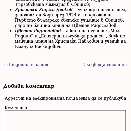
Търговската гимназия в Свищов;
Христаки Хаджи Денков
– училищен настоятел,
започнал да води през 1824 г. кондиката на
Първото българско светско училище в Свищов,
дядо по бащина линия на Цветан Радославов;
Цветан Радославов
– автор на песните „Мила
Родино“ и „Еничерин тъгува за рода си“, внук по
майчина линия на Христаки Павлович и ученик на
Емануил Васкидович.
« Предишна статия
Следваща статия »
Добави коментар
Адресът на електронната поща няма да се публикува
Коментар