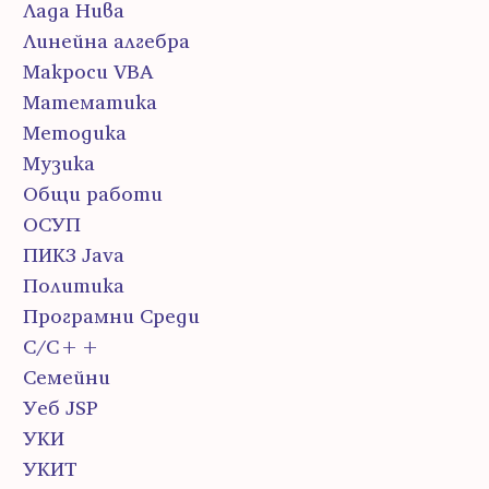
Лада Нива
Линейна алгебра
Макроси VBA
Математика
Методика
Музика
Общи работи
ОСУП
ПИК3 Java
Политика
Програмни Среди
С/С++
Семейни
Уеб JSP
УКИ
УКИТ