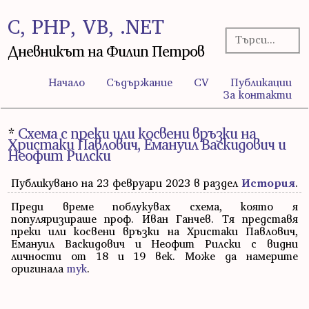
C, PHP, VB, .NET
Дневникът на Филип Петров
Начало
Съдържание
CV
Публикации
За контакти
*
Схема с преки или косвени връзки на
Христаки Павлович, Емануил Васкидович и
Неофит Рилски
Публикувано на 23 февруари 2023 в раздел
История
.
Преди време поблукувах схема, която я
популяризираше проф. Иван Ганчев. Тя представя
преки или косвени връзки на Христаки Павлович,
Емануил Васкидович и Неофит Рилски с видни
личности от 18 и 19 век. Може да намерите
оригинала
тук
.