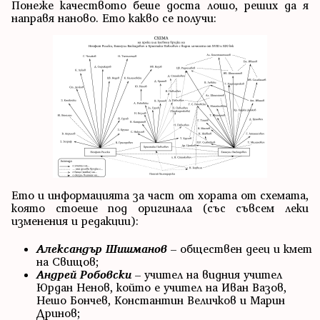
Понеже качеството беше доста лошо, реших да я
направя наново. Ето какво се получи:
Ето и информацията за част от хората от схемата,
която стоеше под оригинала (със съвсем леки
изменения и редакции):
Александър Шишманов
– обществен деец и кмет
на Свищов;
Андрей Робовски
– учител на видния учител
Юрдан Ненов, който е учител на Иван Вазов,
Нешо Бончев, Константин Величков и Марин
Дринов;