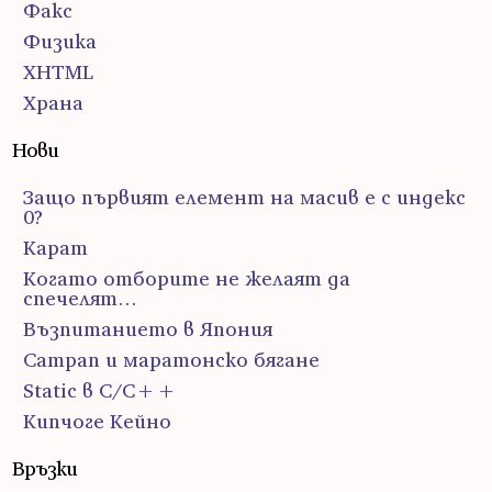
Факс
Физика
ХHTML
Храна
Нови
Защо първият елемент на масив е с индекс
0?
Карат
Когато отборите не желаят да
спечелят…
Възпитанието в Япония
Сатрап и маратонско бягане
Static в C/C++
Кипчоге Кейно
Връзки