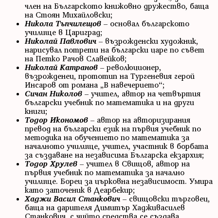
член на Българското книжовно дружество, баща
на Стоян Михайловски;
Никола Тъпчилещов
– основал българското
училище в Цариград;
Николай Павлович
– възрожденски художник,
нарисувал потрети на български царе по съвет
на Петко Рачов Славейков;
Николай Катранов
– революционер,
възрожденец, прототип на Тургеневия герой
Инсаров от романа „В навечерието“;
Сичан Николов
– учител, автор на четвъртия
български учебник по математика и на други
книги;
Тодор Икономов
– автор на авторизирания
превод на български език на първия учебник по
методика на обучението по математика за
началното училище, учител, участник в борбата
за създаване на независима Българска екзархия;
Тодор Хрулев
– учител в Свищов, автор на
първия учебник по математика за начално
училище. Борец за църковна независимост. Умира
като заточеник в Деарбекир;
Хаджи Васил Станкович
– свищовски търговец,
баща на дарителя Димитър Хадживасилев
Станкович, с чийто средства се създава