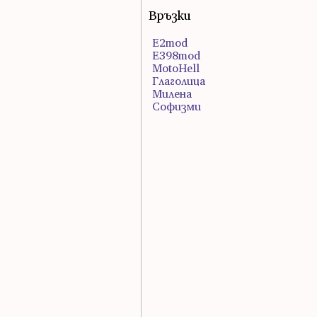
Връзки
E2mod
E398mod
MotoHell
Глаголица
Милена
Софизми