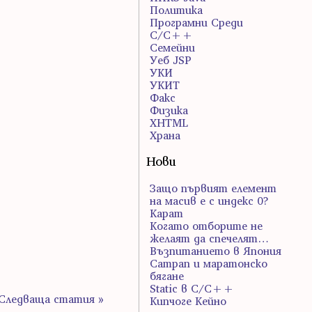
Политика
Програмни Среди
С/С++
Семейни
Уеб JSP
УКИ
УКИТ
Факс
Физика
ХHTML
Храна
Нови
Защо първият елемент
на масив е с индекс 0?
Карат
Когато отборите не
желаят да спечелят…
Възпитанието в Япония
Сатрап и маратонско
бягане
Static в C/C++
Следваща статия »
Кипчоге Кейно