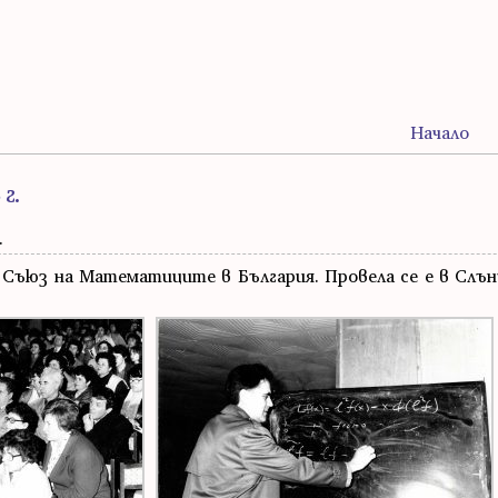
Начало
г.
.
ъюз на Математиците в България. Провела се е в Слънч