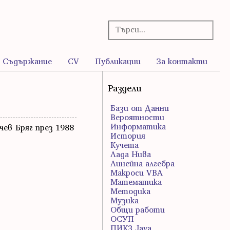
Съдържание
CV
Публикации
За контакти
Раздели
Бази от Данни
Вероятности
Информатика
ев Бряг през 1988
История
Кучета
Лада Нива
Линейна алгебра
Макроси VBA
Математика
Методика
Музика
Общи работи
ОСУП
ПИК3 Java