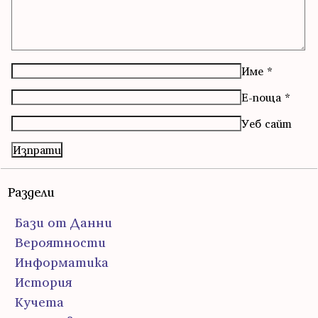
Име
*
Е-поща
*
Уеб сайт
Раздели
Бази от Данни
Вероятности
Информатика
История
Кучета