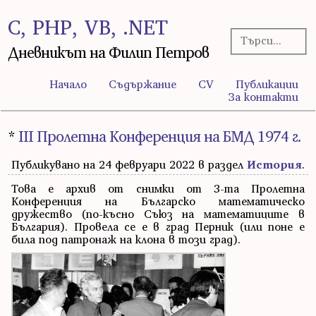
C, PHP, VB, .NET
Дневникът на Филип Петров
Начало
Съдържание
CV
Публикации
За контакти
*
III Пролетна Конференция на БМД 1974 г.
Публикувано на 24 февруари 2022 в раздел
История
.
Това е архив от снимки от 3-та Пролетна
Конференция на Българско математическо
дружество (по-късно Съюз на математиците в
България). Провела се е в град Перник (или поне е
била под патронаж на клона в този град).