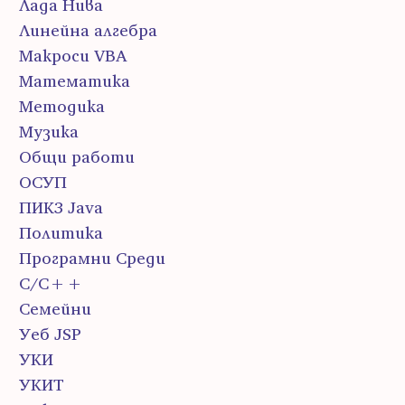
Лада Нива
Линейна алгебра
Макроси VBA
Математика
Методика
Музика
Общи работи
ОСУП
ПИК3 Java
Политика
Програмни Среди
С/С++
Семейни
Уеб JSP
УКИ
УКИТ