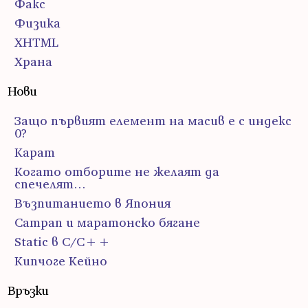
Факс
Физика
ХHTML
Храна
Нови
Защо първият елемент на масив е с индекс
0?
Карат
Когато отборите не желаят да
спечелят…
Възпитанието в Япония
Сатрап и маратонско бягане
Static в C/C++
Кипчоге Кейно
Връзки