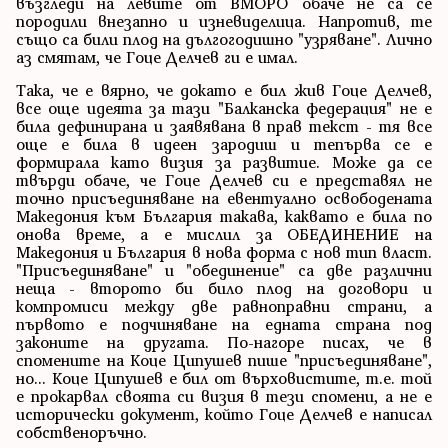
възгледи на левите от ВМОРО обаче не са се
породили внезапно и изневиделица. Напротив, те
също са били плод на дългогодишно "узряване". Лично
аз смятам, че Гоце Делчев ги е имал.
Така, че е вярно, че докато е бил жив Гоце Делчев,
все още идеята за тази "Балканска федерация" не е
била дефинирана и заявявана в прав текст - тя все
още е била в идеен зародиш и тепърва се е
формирала като визия за развитие. Може да се
твърди обаче, че Гоце Делчев си е представял не
точно присъединяване на евентуално освободената
Македония към България такава, каквато е била по
онова време, а е мислил за ОБЕДИНЕНИЕ на
Македония и България в нова форма с нов тип власт.
"Присъединяване" и "обединение" са две различни
неща - второто би било плод на договори и
компромиси между две равноправни страни, а
първото е подчиняване на едната страна под
законите на другата. По-нагоре писах, че в
спомените на Коце Ципушев пише "присъединяване",
но... Коце Ципушев е бил от върховистите, т.е. той
е прокарвал своята си визия в тези спомени, а не е
исторически документ, който Гоце Делчев е написал
собственоръчно.