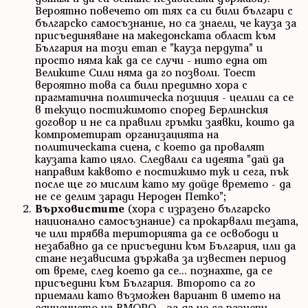
Вероятно повечето от тях са си били българи с
българско самосъзнание, но са знаели, че кауза за
присъединяване на македонската област към
България на този етап е "кауза пердута" и
просто няма как да се случи - нито една от
Великите Сили няма да го позволи. Тоест
вероятно това са били предимно хора с
прагматична политическа позиция - целили са се
в текущо постижимото според Берлинския
договор и не са правили гръмки заявки, които да
компрометират организацията на
политическата сцена, с което да провалят
каузата като цяло. Следвали са идеята "дай да
направим каквото е постижимо тук и сега, пък
после ще го мислим като му дойде времето - да
не се делим заради Нероден Петко";
Върховистите
(хора с изразено българско
национално самосъзнание) са прокарвали тезата,
че или трябва територията да се освободи и
незабавно да се присъедини към България, или да
стане независима държава за известен период
от време, след което да се... познахте, да се
присъедини към България. Второто са го
приемали като възможен вариант в името на
единението на ВМОРО - за да не се разцепи