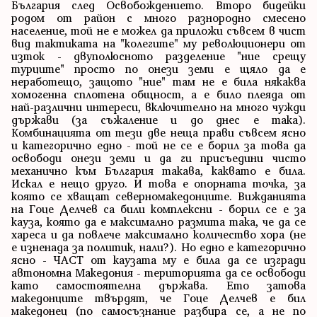
България след Освобождението. Второ бидейки
родом от район с много разнородно смесено
население, той не е можел да приложи съвсем в чист
вид тактиката на "колегите" му революционери от
изток - двуполюсното разделение "ние срещу
турците" просто по онези земи е щяло да е
неработещо, защото "ние" там не е била някаква
хомогенна сплотена общност, а е било плеяда от
най-различни интереси, включително на много чужди
държави (за съжаление и до днес е така).
Комбинацията от тези две неща прави съвсем ясно
и категорично едно - той не се е борил за това да
освободи онези земи и да ги присъедини чисто
механично към България такава, каквато е била.
Искал е нещо друго. И това е опорната точка, за
която се хващат северномакедонците. Вижданията
на Гоце Делчев са били комплексни - борил се е за
кауза, която да е максимално размита така, че да се
хареса и да повлече максимално количество хора (не
е изненада за политик, нали?). Но едно е категорично
ясно - ЧАСТ от каузата му е била да се изгради
автономна Македония - територията да се освободи
като самостоятелна държава. Ето затова
македонците твърдят, че Гоце Делчев е бил
македонец (по самосъзнание разбира се, а не по