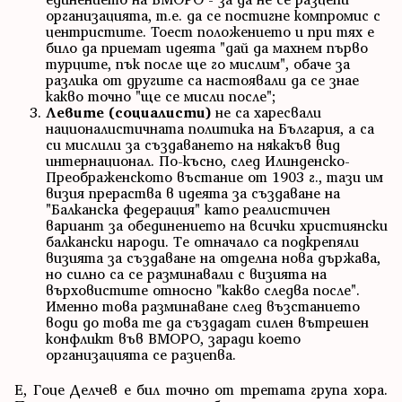
организацията, т.е. да се постигне компромис с
центристите. Тоест положението и при тях е
било да приемат идеята "дай да махнем първо
турците, пък после ще го мислим", обаче за
разлика от другите са настоявали да се знае
какво точно "ще се мисли после";
Левите (социалисти)
не са харесвали
националистичната политика на България, а са
си мислили за създаването на някакъв вид
интернационал. По-късно, след Илинденско-
Преображенското въстание от 1903 г., тази им
визия прераства в идеята за създаване на
"Балканска федерация" като реалистичен
вариант за обединението на всички християнски
балкански народи. Те отначало са подкрепяли
визията за създаване на отделна нова държава,
но силно са се разминавали с визията на
върховистите относно "какво следва после".
Именно това разминаване след възстанието
води до това те да създадат силен вътрешен
конфликт във ВМОРО, заради което
организацията се разцепва.
Е, Гоце Делчев е бил точно от третата група хора.