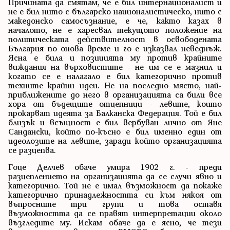
Причината да смятам, че е бил интернационалист и
не е бил нито с българско националистическо, нито с
македонско самосъзнание, е че, както казах в
началото, не е харесвал текущото положение на
политическата действителност в освободената
България по онова време и го е изказвал неведнъж.
Ясна е била и позицията му против крайните
виждания на върховистите - не им се е мазнил и
когато се е налагало е бил категорично против
техните крайни идеи. Не на последно място, най-
приближените до него в организацията са били все
хора от бъдещите отцепници - левите, които
прокарват идеята за Балканска Федерация. Той е бил
близък и всъщност е бил вербуван лично от Яне
Сандански, който по-късно е бил именно един от
идеолозите на левите, заради който организацията
се разцепва.
Гоце Делчев обаче умира 1902 г. - преди
разцеплението на организацията да се случи явно и
категорично. Той не е имал възможност да покаже
категорично принадлежността си към някоя от
въпросните три групи и това оставя
възможността да се правят интерпретации около
възгледите му. Искам обаче да е ясно, че тези