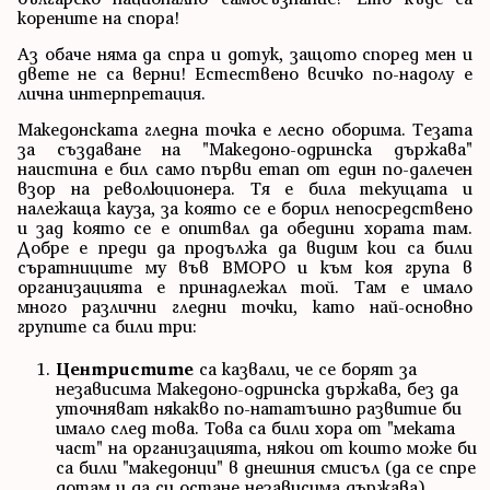
корените на спора!
Аз обаче няма да спра и дотук, защото според мен и
двете не са верни! Естествено всичко по-надолу е
лична интерпретация.
Македонската гледна точка е лесно оборима. Тезата
за създаване на "Македоно-одринска държава"
наистина е бил само първи етап от един по-далечен
взор на революционера. Тя е била текущата и
належаща кауза, за която се е борил непосредствено
и зад която се е опитвал да обедини хората там.
Добре е преди да продължа да видим кои са били
съратниците му във ВМОРО и към коя група в
организацията е принадлежал той. Там е имало
много различни гледни точки, като най-основно
групите са били три:
Центристите
са казвали, че се борят за
независима Македоно-одринска държава, без да
уточняват някакво по-нататъшно развитие би
имало след това. Това са били хора от "меката
част" на организацията, някои от които може би
са били "македонци" в днешния смисъл (да се спре
дотам и да си остане независима държава).