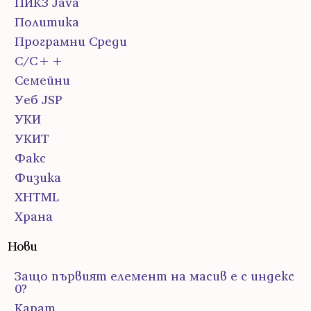
ПИК3 Java
Политика
Програмни Среди
С/С++
Семейни
Уеб JSP
УКИ
УКИТ
Факс
Физика
ХHTML
Храна
Нови
Защо първият елемент на масив е с индекс
0?
Карат