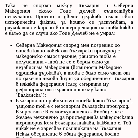
Така, че спорът между България и Северна
Македония около Гоце Делчев съществува
неслучайно. Просто и двете държави имат свои
исторически факти, за които се застъпват, а
разликата се корени в интерпретация на това какво
е щяло да се случи ако Гоце Делчев не е умрал:
Северна Македония според мен погрешно го
описва като човек от български произход с
македонско самосъзнание, защото това е
полуистина - той не се е борил само за
независима Македония (всъщност Македоно-
одринска държава), а това е било само част от
по-далечна негова визия за обединение с България
в някаква федерация (след смъртта му
дефинирана от съратниците му като
"Балканска");
България по-правилно го описва като "българин",
защото той е с неоспорим български произход.
Въпросът е в самосъзнанието - въобще не е
желаел механично да присъединява македонската
територия към България такава, каквато е. Той
никак не е харесвал политиката на България.
Искал обединение в обща федерация, което