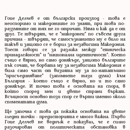
Гоце Делчев е от български произход - това е
неоспоримо и македонците го знаят, при това по-
разумните от тях не го отричат. Няма и как да е от
друг. Те твърдят, че е "македонец" по съвсем друга
причина - твърдят, че самосъзнанието му е било на
такъв и защото се е борил за независима Македония.
Тоест говори се за разлика между "етническа
принадлежност" и "национална идентичност". Което
също е вярно, но само донякъде, защото българите
пък сочат, че борбата му за независима Македония е
била само част от визията му за по-нататъшно
"присъединяване" (запомнете тази дума) към
България - което също е вярно, но и то само
донякъде. И точно това е основата на спора, в
който според мен и двете страни бъркат.
Всъщност основно този спор се върти именно около
споменатата дума.
Ще започна с това да покажа основата на двете
гледни точки - предисторията е много важна. Първо
Гоце Делчев не веднъж е показвал, че е силно
разочарован от политическата обстановка в