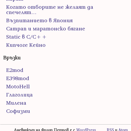
Когато отборите не желаят да
спечелят…
Възпитанието в Япония
Сатрап и маратонско бягане
Static в C/C++
Кипчоге Кейно
Връзки
E2mod
E398mod
MotoHell
Глаголица
Милена
Софизми
Дневникът на Филип Петров е с
WordPress
RSS
и
Atom