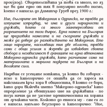
произход). Свидетелствата за това са много, но аз
ще ви дам едно от тях в популярно негово писмо,
което е написал до Димитър Груев през 1900 г.:
Ние, българите от Македония и Одринско, не трябва да
изпущаме изпредвид, че има и други народности и
държави, които са много заинтересовани от
разрешението на този въпрос. Една намеса на България
ще предизвика намесата и на съседните държави и
може да доведе до разпокъсването на Македония. Ето
защо народите, населяващи тия две области, трябва
сами с общи усилия и жертви да извоюват своята
свобода и независимост в границите на една автономна
Македоно-одринска държава, като разчитаме само на
материалната и морална подкрепа на България и на
Великите сили.
Надявам се усещате нотката, за която ви говорих -
ясно и категорично се опитва да се хареса на
максимален кръг хора в общността, в която се бори,
като дори включва името "Македоно-одринска" като
определение за евентуално име на държавата - по
този начин да не засегне идентичността на хората
от гръцката част. Колкото до етноса му - сам си го
е написал напълно безспорно и категорично: "Ние,