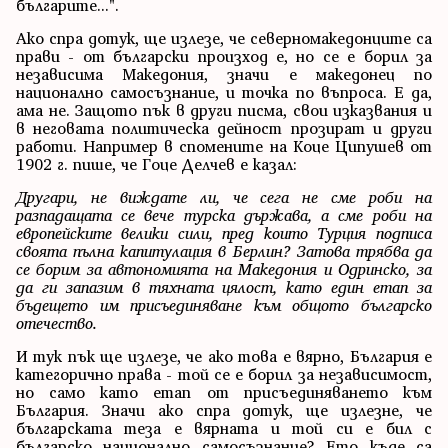
българите...".
Ако спра дотук, ще излезе, че северномакедонците са
прави - от български произход е, но се е борил за
независима Македония, значи е македонец по
национално самосъзнание, и точка по въпроса. Е да,
ама не. Защото пък в други писма, свои изказвания и
в неговата политическа дейност прозират и други
работи. Например в спомените на Коце Ципушев от
1902 г. пише, че Гоце Делчев е казал:
Другари, не виждате ли, че сега не сме роби на
разпадащата се вече турска държава, а сме роби на
европейските велики сили, пред които Турция подписа
своята пълна капитулация в Берлин? Затова трябва да
се борим за автономията на Македония и Одринско, за
да ги запазим в тяхната цялост, като един етап за
бъдещето им присъединяване към общото българско
отечество.
И тук пък ще излезе, че ако това е вярно, България е
категорично права - той се е борил за независимост,
но само като етап от присъединяването към
България. Значи ако спра дотук, ще излезне, че
българската теза е вярната и той си е бил с
българско национално самосъзнание? Ето къде са