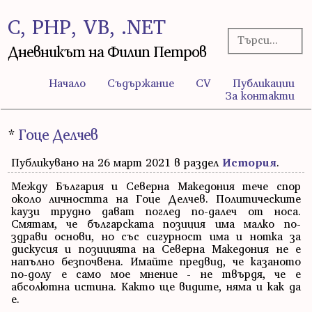
C, PHP, VB, .NET
Дневникът на Филип Петров
Начало
Съдържание
CV
Публикации
За контакти
*
Гоце Делчев
Публикувано на 26 март 2021 в раздел
История
.
Между България и Северна Македония тече спор
около личността на Гоце Делчев. Политическите
каузи трудно дават поглед по-далеч от носа.
Смятам, че българската позиция има малко по-
здрави основи, но със сигурност има и нотка за
дискусия и позицията на Северна Македония не е
напълно безпочвена. Имайте предвид, че казаното
по-долу е само мое мнение - не твърдя, че е
абсолютна истина. Както ще видите, няма и как да
е.