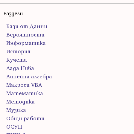
Раздели
Бази от Данни
Вероятности
Информатика
История
Кучета
Лада Нива
Линейна алгебра
Макроси VBA
Математика
Методика
Музика
Общи работи
ОСУП