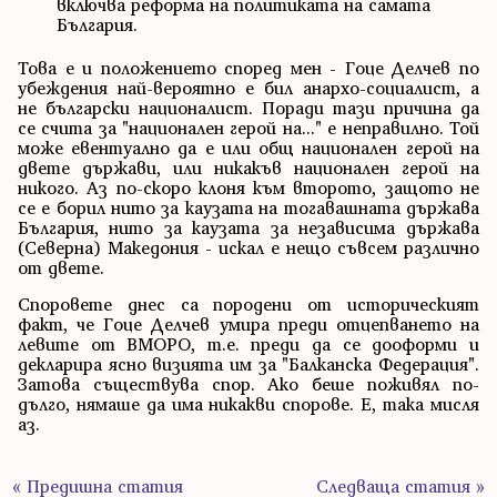
включва реформа на политиката на самата
България.
Това е и положението според мен - Гоце Делчев по
убеждения най-вероятно е бил анархо-социалист, а
не български националист. Поради тази причина да
се счита за "национален герой на..." е неправилно. Той
може евентуално да е или общ национален герой на
двете държави, или никакъв национален герой на
никого. Аз по-скоро клоня към второто, защото не
се е борил нито за каузата на тогавашната държава
България, нито за каузата за независима държава
(Северна) Македония - искал е нещо съвсем различно
от двете.
Споровете днес са породени от историческият
факт, че Гоце Делчев умира преди отцепването на
левите от ВМОРО, т.е. преди да се дооформи и
декларира ясно визията им за "Балканска Федерация".
Затова съществува спор. Ако беше поживял по-
дълго, нямаше да има никакви спорове. Е, така мисля
аз.
« Предишна статия
Следваща статия »