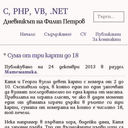
C, PHP, VB, .NET
Дневникът на Филип Петров
Начало
Съдържание
CV
Публикации
За контакти
*
Сума от три карти до 18
Публикувано на 24 декември 2013 в раздел
Математика
.
Катя и Георги взели девет карти с номера от 2 до
10. Съставили игра, в която един по един започват
да взимат последователно по една карта от масата.
Правилата на играта гласят, че ако в даден момент
един от двамата играчи държи в ръцете си три
карти, сумата от номерата на които е числото 18,
той печели.
Нека например в първата игра, бидейки дама, Катя
да започне първа. Три от възможните първи игри са