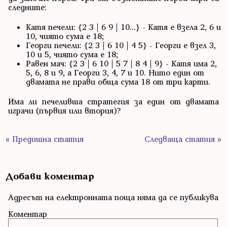
следните:
Катя печели: {2 3 | 6 9 | 10...} - Катя е взела 2, 6 и
10, чиято сума е 18;
Георги печели: {2 3 | 6 10 | 4 5} - Георги е взел 3,
10 и 5, чиято сума е 18;
Равен мач: {2 3 | 6 10 | 5 7 | 8 4 | 9} - Катя има 2,
5, 6, 8 и 9, а Георги 3, 4, 7 и 10. Нито един от
двамата не прави обща сума 18 от три карти.
Има ли печеливша стратегия за един от двамата
играчи (първия или втория)?
« Предишна статия
Следваща статия »
Добави коментар
Адресът на електронната поща няма да се публикува
Коментар