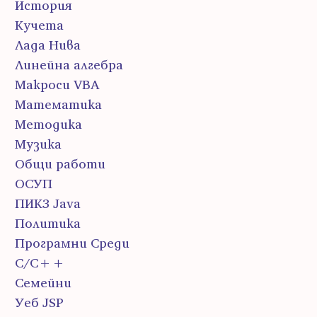
История
Кучета
Лада Нива
Линейна алгебра
Макроси VBA
Математика
Методика
Музика
Общи работи
ОСУП
ПИК3 Java
Политика
Програмни Среди
С/С++
Семейни
Уеб JSP