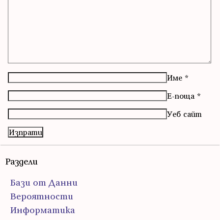
Име
*
Е-поща
*
Уеб сайт
Раздели
Бази от Данни
Вероятности
Информатика