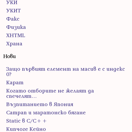
УКИ
УКИТ
Факс
Физика
ХHTML
Храна
Нови
Защо първият елемент на масив е с индекс
0?
Карат
Когато отборите не желаят да
спечелят…
Възпитанието в Япония
Сатрап и маратонско бягане
Static в C/C++
Кипчоге Кейно