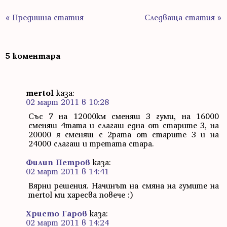
« Предишна статия
Следваща статия »
5 коментара
mertol
каза:
02 март 2011 в 10:28
Със 7 на 12000км сменяш 3 гуми, на 16000
сменяш 4тата и слагаш една от старите 3, на
20000 я сменяш с 2рата от старите 3 и на
24000 слагаш и третата стара.
Филип Петров
каза:
02 март 2011 в 14:41
Вярни решения. Начинът на смяна на гумите на
mertol ми харесва повече :)
Христо Гаров
каза:
02 март 2011 в 14:24