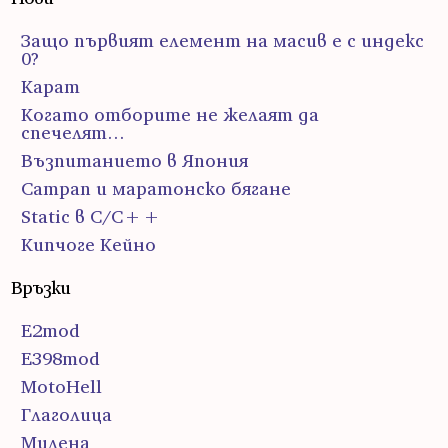
Защо първият елемент на масив е с индекс
0?
Карат
Когато отборите не желаят да
спечелят…
Възпитанието в Япония
Сатрап и маратонско бягане
Static в C/C++
Кипчоге Кейно
Връзки
E2mod
E398mod
MotoHell
Глаголица
Милена