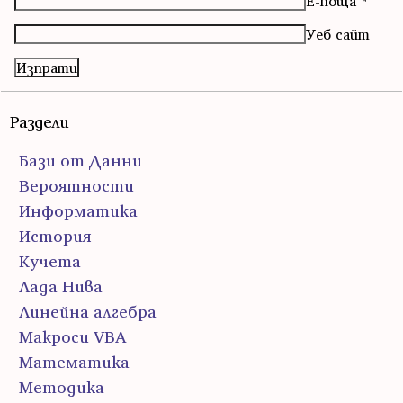
Е-поща
*
Уеб сайт
Раздели
Бази от Данни
Вероятности
Информатика
История
Кучета
Лада Нива
Линейна алгебра
Макроси VBA
Математика
Методика