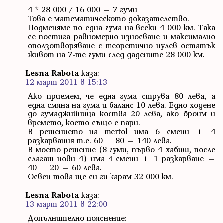
4 * 28 000 / 16 000 = 7 гуми
Това е математическото доказателство.
Подменяме по една гума на всеки 4 000 км. Така
се постига равномерно износване и максимално
оползотворяване с теоретично нулев остатък
живот на 7-те гуми след дадените 28 000 км.
Lesna Rabota
каза:
12 март 2011 в 15:13
Ако приемем, че една гума струва 80 лева, а
една смяна на гума и баланс 10 лева. Едно ходене
до гумаджийница коства 20 лева, ако броим и
времето, което също е пари.
В решението на mertol има 6 смени + 4
разкарвания т.е. 60 + 80 = 140 лева.
В моето решение (8 гуми, първо 4 хабиш, после
слагаш нови 4) има 4 смени + 1 разкарване =
40 + 20 = 60 лева.
Освен това ще си ги карам 32 000 км.
Lesna Rabota
каза:
13 март 2011 в 22:00
Допълнително пояснение: