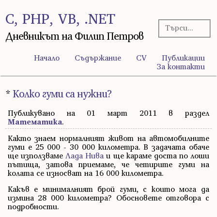
C, PHP, VB, .NET
Дневникът на Филип Петров
Начало
Съдържание
CV
Публикации
За контакти
*
Колко гуми са нужни?
Публикувано на 01 март 2011 в раздел
Математика
.
Както знаем нормалният живот на автомобилните
гуми е 25 000 - 30 000 километра. В задачата обаче
ще използваме
Лада Нива
и ще караме доста по лоши
пътища, затова приемаме, че четирите гуми на
колата се износват на 16 000 километра.
Какъв е минималният брой гуми, с които мога да
измина 28 000 километра? Обосновете отговора с
подробности.