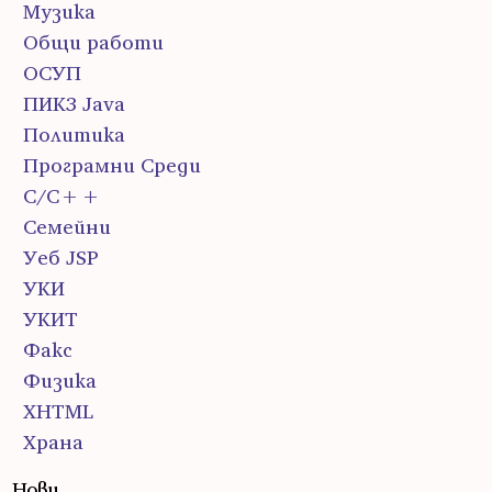
Музика
Общи работи
ОСУП
ПИК3 Java
Политика
Програмни Среди
С/С++
Семейни
Уеб JSP
УКИ
УКИТ
Факс
Физика
ХHTML
Храна
Нови