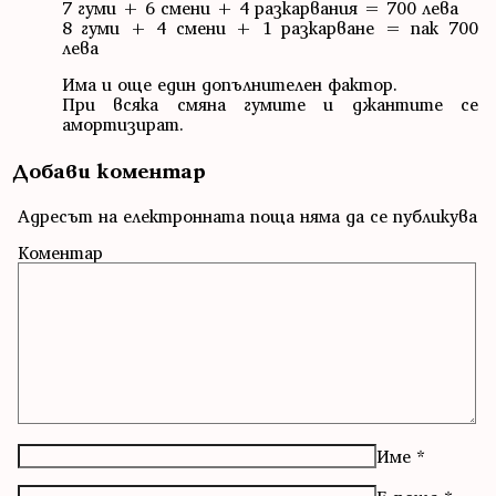
7 гуми + 6 смени + 4 разкарвания = 700 лева
8 гуми + 4 смени + 1 разкарване = пак 700
лева
Има и още един допълнителен фактор.
При всяка смяна гумите и джантите се
амортизират.
Добави коментар
Адресът на електронната поща няма да се публикува
Коментар
Име
*