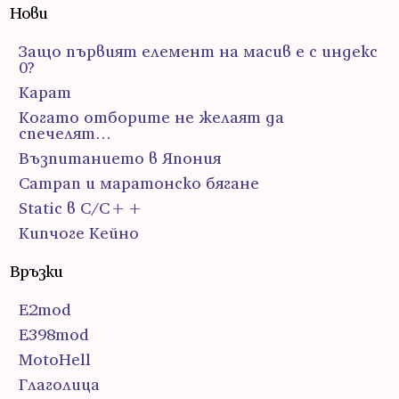
Нови
Защо първият елемент на масив е с индекс
0?
Карат
Когато отборите не желаят да
спечелят…
Възпитанието в Япония
Сатрап и маратонско бягане
Static в C/C++
Кипчоге Кейно
Връзки
E2mod
E398mod
MotoHell
Глаголица