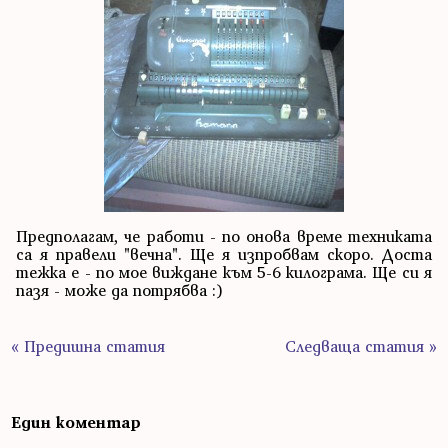
Предполагам, че работи - по онова време техниката
са я правели "вечна". Ще я изпробвам скоро. Доста
тежка е - по мое виждане към 5-6 килограма. Ще си я
пазя - може да потрябва :)
« Предишна статия
Следваща статия »
Един коментар