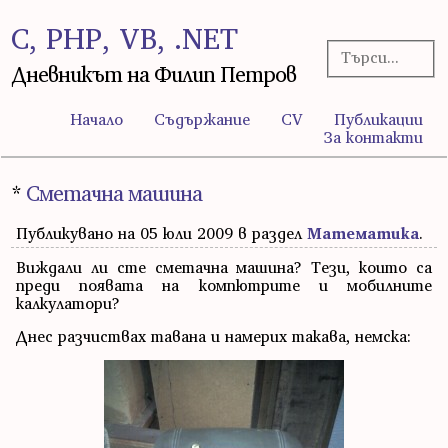
C, PHP, VB, .NET
Дневникът на Филип Петров
Начало
Съдържание
CV
Публикации
За контакти
*
Сметачна машина
Публикувано на 05 юли 2009 в раздел
Математика
.
Виждали ли сте сметачна машина? Тези, които са
преди появата на компютрите и мобилните
калкулатори?
Днес разчиствах тавана и намерих такава, немска: