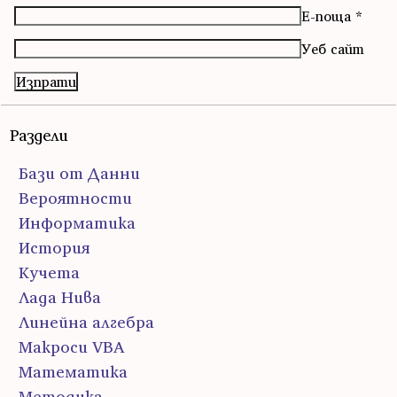
Е-поща
*
Уеб сайт
Раздели
Бази от Данни
Вероятности
Информатика
История
Кучета
Лада Нива
Линейна алгебра
Макроси VBA
Математика
Методика