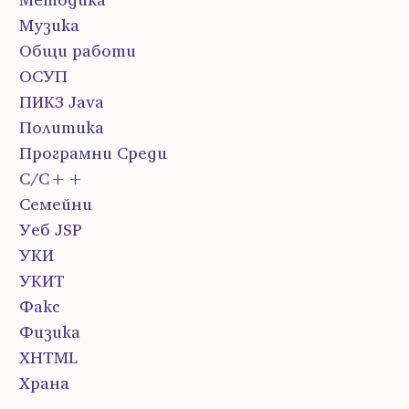
Музика
Общи работи
ОСУП
ПИК3 Java
Политика
Програмни Среди
С/С++
Семейни
Уеб JSP
УКИ
УКИТ
Факс
Физика
ХHTML
Храна