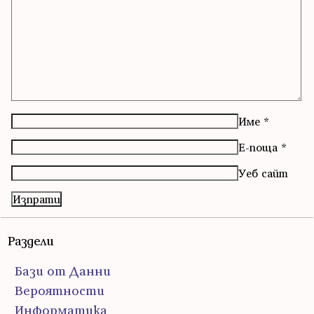
Име
*
Е-поща
*
Уеб сайт
Раздели
Бази от Данни
Вероятности
Информатика