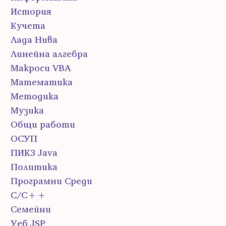
История
Кучета
Лада Нива
Линейна алгебра
Макроси VBA
Математика
Методика
Музика
Общи работи
ОСУП
ПИК3 Java
Политика
Програмни Среди
С/С++
Семейни
Уеб JSP