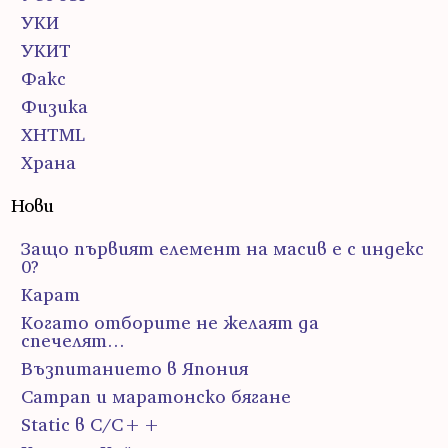
УКИ
УКИТ
Факс
Физика
ХHTML
Храна
Нови
Защо първият елемент на масив е с индекс
0?
Карат
Когато отборите не желаят да
спечелят…
Възпитанието в Япония
Сатрап и маратонско бягане
Static в C/C++