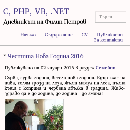
C, PHP, VB, .NET
Дневникът на Филип Петров
Начало
Съдържание
CV
Публикации
За контакти
*
Честита Нова Година 2016
Публикувано на 02 януари 2016 в раздел
Семейни
.
Сурва, сурва година, весела нова година. Едър клас на
нива, голям грозд на лоза, жълт мамул на леса, пълна
къща с коприна и червена ябълка в градина. Живо-
здраво да е до година, до година - до амина!