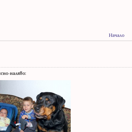
Начало
сно-наляво: