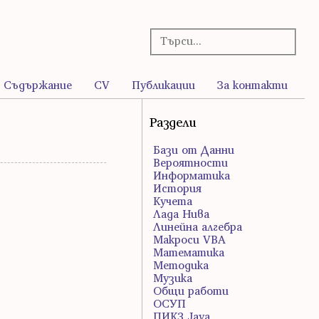
Съдържание
CV
Публикации
За контакти
Раздели
Бази от Данни
Вероятности
Информатика
История
Кучета
Лада Нива
Линейна алгебра
Макроси VBA
Математика
Методика
Музика
Общи работи
ОСУП
ПИК3 Java