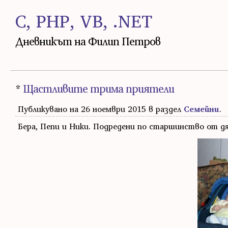
C, PHP, VB, .NET
Дневникът на Филип Петров
*
Щастливите трима приятели
Публикувано на 26 ноември 2015 в раздел
Семейни
.
Бера, Пепи и Ники. Подредени по старшинство от дя