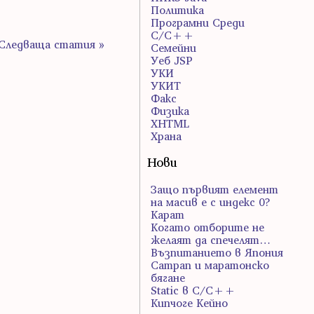
Политика
Програмни Среди
С/С++
Следваща статия »
Семейни
Уеб JSP
УКИ
УКИТ
Факс
Физика
ХHTML
Храна
Нови
Защо първият елемент
на масив е с индекс 0?
Карат
Когато отборите не
желаят да спечелят…
Възпитанието в Япония
Сатрап и маратонско
бягане
Static в C/C++
Кипчоге Кейно