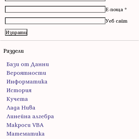
Е-поща
*
Уеб сайт
Раздели
Бази от Данни
Вероятности
Информатика
История
Кучета
Лада Нива
Линейна алгебра
Макроси VBA
Математика