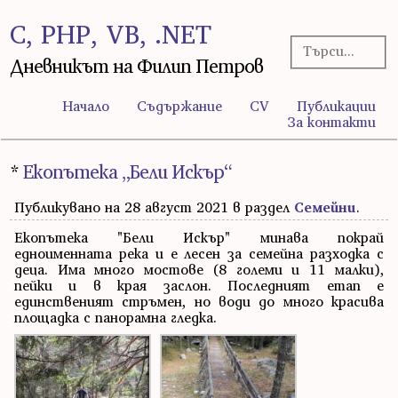
C, PHP, VB, .NET
Дневникът на Филип Петров
Начало
Съдържание
CV
Публикации
За контакти
*
Екопътека „Бели Искър“
Публикувано на 28 август 2021 в раздел
Семейни
.
Екопътека "Бели Искър" минава покрай
едноименната река и е лесен за семейна разходка с
деца. Има много мостове (8 големи и 11 малки),
пейки и в края заслон. Последният етап е
единственият стръмен, но води до много красива
площадка с панорамна гледка.