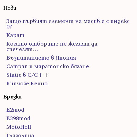
Нови
Защо първият елемент на масив е с индекс
0?
Карат
Когато отборите не желаят да
спечелят…
Възпитанието в Япония
Сатрап и маратонско бягане
Static в C/C++
Кипчоге Кейно
Връзки
E2mod
E398mod
MotoHell
Глаголица