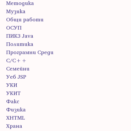
Методика
Музика
Общи работи
ОСУП
ПИК3 Java
Политика
Програмни Среди
С/С++
Семейни
Уеб JSP
УКИ
УКИТ
Факс
Физика
ХHTML
Храна