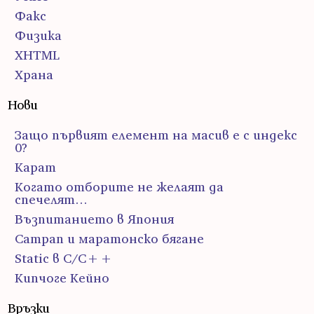
Факс
Физика
ХHTML
Храна
Нови
Защо първият елемент на масив е с индекс
0?
Карат
Когато отборите не желаят да
спечелят…
Възпитанието в Япония
Сатрап и маратонско бягане
Static в C/C++
Кипчоге Кейно
Връзки