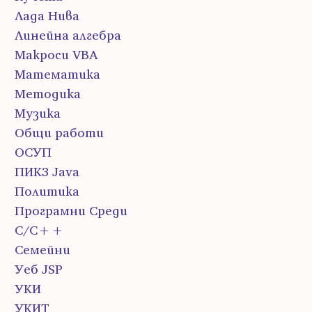
Лада Нива
Линейна алгебра
Макроси VBA
Математика
Методика
Музика
Общи работи
ОСУП
ПИК3 Java
Политика
Програмни Среди
С/С++
Семейни
Уеб JSP
УКИ
УКИТ