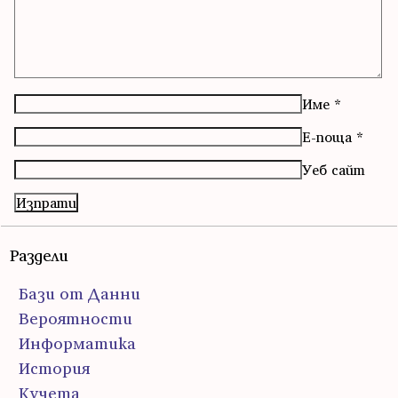
Име
*
Е-поща
*
Уеб сайт
Раздели
Бази от Данни
Вероятности
Информатика
История
Кучета