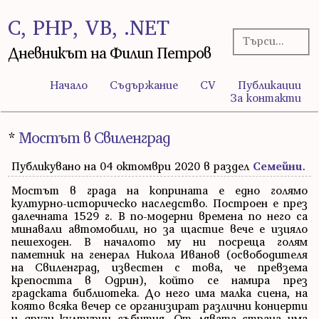
C, PHP, VB, .NET
Дневникът на Филип Петров
Начало
Съдържание
CV
Публикации
За контакти
*
Мостът в Свиленград
Публикувано на 04 октомври 2020 в раздел
Семейни
.
Мостът в града на коприната е едно голямо
културно-историческо наследство. Построен е през
далечната 1529 г. В по-модерни времена по него са
минавали автомобили, но за щастие вече е изцяло
пешеходен. В началото му ни посреща голям
паметник на генерал Никола Иванов (освободителя
на Свиленград, известен с това, че превзема
крепостта в Одрин), който се намира през
градската библиотека. До него има малка сцена, на
която всяка вечер се организират различни концерти
и други културни събития. От лявата страна има