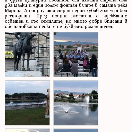
два малки и един голям фонтан вътре в самата река
Марица. А от другата страна един хубав голям рибен
ресторант. През нощта мостът е адекватно
осветен и със семплите, но много добре вписани в
обстановката пейки си е буквално романтичен.