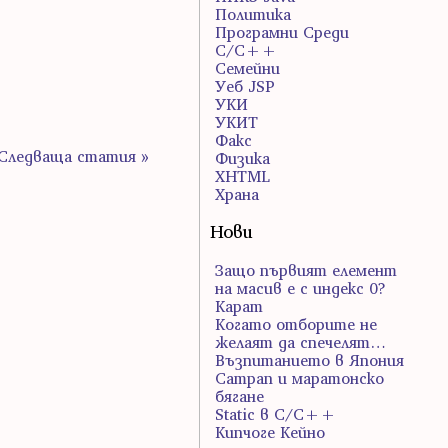
Политика
Програмни Среди
С/С++
Семейни
Уеб JSP
УКИ
УКИТ
Факс
Следваща статия »
Физика
ХHTML
Храна
Нови
Защо първият елемент
на масив е с индекс 0?
Карат
Когато отборите не
желаят да спечелят…
Възпитанието в Япония
Сатрап и маратонско
бягане
Static в C/C++
Кипчоге Кейно