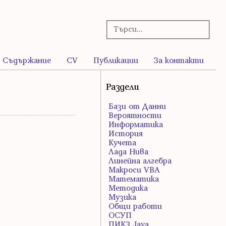
Съдържание
CV
Публикации
За контакти
Раздели
Бази от Данни
Вероятности
Информатика
История
Кучета
Лада Нива
Линейна алгебра
Макроси VBA
Математика
Методика
Музика
Общи работи
ОСУП
ПИК3 Java