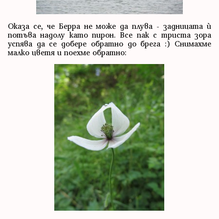
Оказа се, че Берра не може да плува - задницата ѝ
потъва надолу като пирон. Все пак с триста зора
успява да се добере обратно до брега :) Снимахме
малко цветя и поехме обратно: