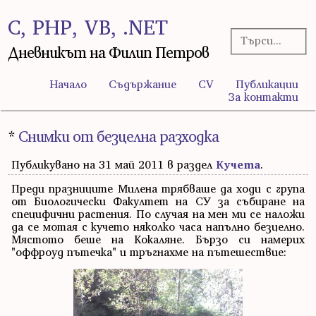
C, PHP, VB, .NET
Дневникът на Филип Петров
Начало
Съдържание
CV
Публикации
За контакти
*
Снимки от безцелна разходка
Публикувано на 31 май 2011 в раздел
Кучета
.
Преди празниците Милена трябваше да ходи с група
от Биологически Факултет на СУ за събиране на
специфични растения. По случая на мен ми се наложи
да се мотая с кучето няколко часа напълно безцелно.
Мястото беше на Кокаляне. Бързо си намерих
"оффроуд пътечка" и тръгнахме на пътешествие: