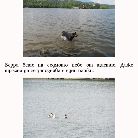
Берра беше на седмото небе от щастие. Даже
тръгна да се запознава с едни патки: