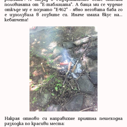
половината от "Е-таблицата". А баща ми се чудеше
откъде му е познато "Е462" - явно неговата баба го
е използвала в гозбите си. Иначе имаха вкус на...
кебапчета!
Накрая отново си направихме приятна пешеходна
разходка по красиви места: