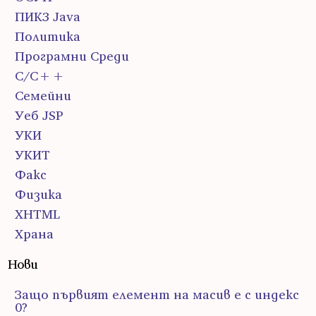
ПИК3 Java
Политика
Програмни Среди
С/С++
Семейни
Уеб JSP
УКИ
УКИТ
Факс
Физика
ХHTML
Храна
Нови
Защо първият елемент на масив е с индекс
0?