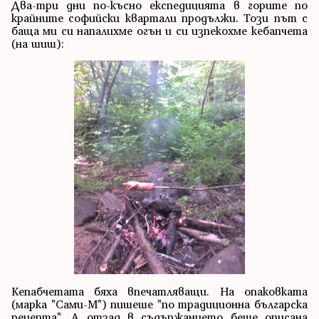
Два-три дни по-късно експедицията в горите по
крайните софийски квартали продължи. Този път с
баща ми си напалихме огън и си изпекохме кебапчета
(на шиш):
Кепабчетата бяха впечатляващи. На опаковката
(марка "Сами-М") пишеше "по традиционна българска
рецепта". А отзад в съдържанието беше описана