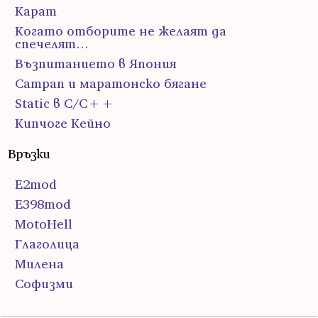
Карат
Когато отборите не желаят да
спечелят…
Възпитанието в Япония
Сатрап и маратонско бягане
Static в C/C++
Кипчоге Кейно
Връзки
E2mod
E398mod
MotoHell
Глаголица
Милена
Софизми