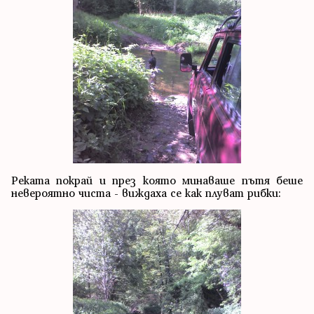
Реката покрай и през която минаваше пътя беше
невероятно чиста - виждаха се как плуват рибки: