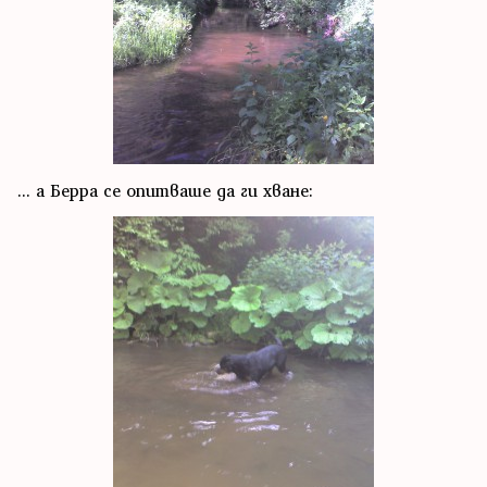
... а Берра се опитваше да ги хване: