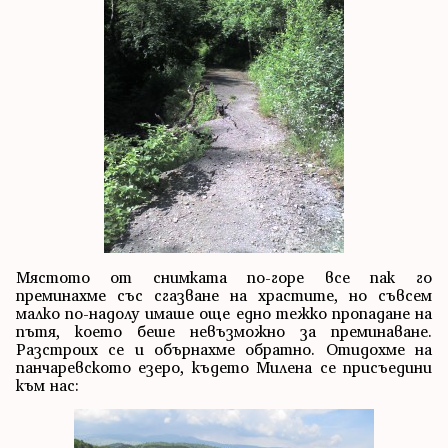
Мястото от снимката по-горе все пак го
преминахме със сгазване на храстите, но съвсем
малко по-надолу имаше още едно тежко пропадане на
пътя, което беше невъзможно за преминаване.
Разстроих се и обърнахме обратно. Отидохме на
панчаревското езеро, където Милена се присъедини
към нас: