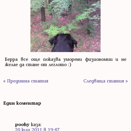
Берра все още показва уморени физиономии и не
желае да стане от леглото :)
« Предишна статия
Следваща статия »
Един коментар
poohy
каза:
20 юли 2011 в 19:47