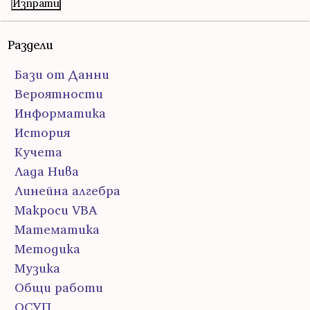
Раздели
Бази от Данни
Вероятности
Информатика
История
Кучета
Лада Нива
Линейна алгебра
Макроси VBA
Математика
Методика
Музика
Общи работи
ОСУП