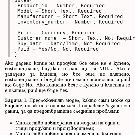
Sales(

 Product_id – Number, Requried          
 Model – Short Text, Required           
 Manufacturer – Short Text, Required    
 Inventory_number - Number, Required    
                                        
 Price - Currency, Required             
 Customer_name  – Short Text, Not Requir
 Buy_date – Date/Time, Not Required     
 Paid – Yes/No, Not Required            
)
Ако дадено копие на продукт все още не е купено,
customer_name, buy_date и paid ще са NULL. Ако е
запазено за клиент, но все още не платено,
customer_name и buy_date ще имат стойности, а paid
ще бъде No. Ако копието вече е купено и клиента го
е платил, paid ще бъде Yes.
Задача 1
. Предложеният модел, както сами може да
видите, никак не е оптимален. Поправете базата от
данни, за да предотвратите следните проблеми:
Множество повторения на модели на едни и
същи продукти и производители;
Множество повторения на имена на клиенти,