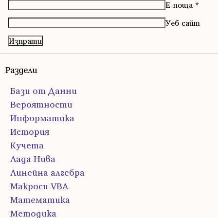
Е-поща
*
Уеб сайт
Раздели
Бази от Данни
Вероятности
Информатика
История
Кучета
Лада Нива
Линейна алгебра
Макроси VBA
Математика
Методика