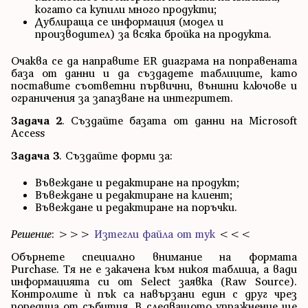
когато са купили много продукти;
Дублираща се информация (модел и
производител) за всяка бройка на продукта.
Очаква се да направите ER диаграма на поправената
база от данни и да създадете таблиците, като
поставите съответни първични, външни ключове и
ограничения за запазване на интегритет.
Задача 2
. Създайте базата от данни на Microsoft
Access
Задача 3
. Създайте форми за:
Въвеждане и редактиране на продукт;
Въвеждане и редактиране на клиент;
Въвеждане и редактиране на поръчки.
Решение
: >>>
Изтегли файла от тук
<<<
Обърнете специално внимание на формата
Purchase. Тя не е закачена към никоя таблица, а вади
информацията си от Select заявка (Raw Source).
Контролите ѝ пък са навързани един с друг чрез
поредица от събития. В следващото упражнение ще