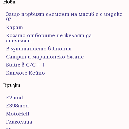
Нови
Защо първият елемент на масив е с индекс
0?
Карат
Когато отборите не желаят да
спечелят…
Възпитанието в Япония
Сатрап и маратонско бягане
Static в C/C++
Кипчоге Кейно
Връзки
E2mod
E398mod
MotoHell
Глаголица