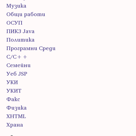
Музика
Общи работи
ОСУП
ПИК3 Java
Политика
Програмни Среди
С/С++
Семейни
Уеб JSP
УКИ
УКИТ
Факс
Физика
ХHTML
Храна