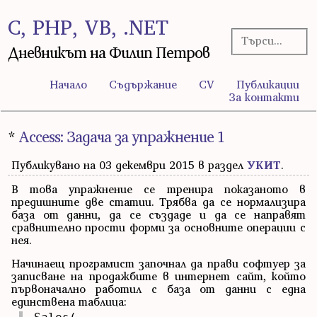
C, PHP, VB, .NET
Дневникът на Филип Петров
Начало
Съдържание
CV
Публикации
За контакти
*
Access: Задача за упражнение 1
Публикувано на 03 декември 2015 в раздел
УКИТ
.
В това упражнение се тренира показаното в
предишните две статии. Трябва да се нормализира
база от данни, да се създаде и да се направят
сравнително прости форми за основните операции с
нея.
Начинаещ програмист започнал да прави софтуер за
записване на продажбите в интернет сайт, който
първоначално работил с база от данни с една
единствена таблица: