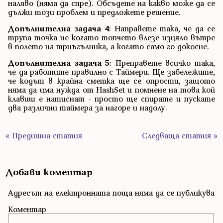
наляво (няма да спре). Обсъдете на какво може да се
дължи този проблем и предложете решение.
Допълнителна задача 4
: Направете така, че да се
трупа точка не когато топчето влезе изцяло вътре
в полето на триъгълника, а когато само го докосне.
Допълнителна задача 5
: Преправете всичко така,
че да работите правилно с Таймери. Ще забележите,
че кодът в крайна сметка ще се опрости, защото
няма да има нужда от HashSet и помнене на това кой
клавиш е натиснат - просто ще спирате и пускате
два различни таймера за нагоре и надолу.
« Предишна статия
Следваща статия »
Добави коментар
Адресът на електронната поща няма да се публикува
Коментар