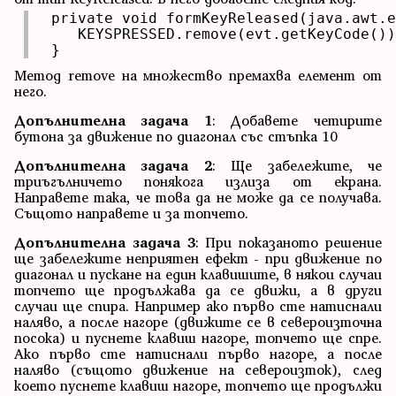
 private void formKeyReleased(java.awt.e
    KEYSPRESSED.remove(evt.getKeyCode())
 }
Метод remove на множество премахва елемент от
него.
Допълнителна задача 1
: Добавете четирите
бутона за движение по диагонал със стъпка 10
Допълнителна задача 2
: Ще забележите, че
триъгълничето понякога излиза от екрана.
Направете така, че това да не може да се получава.
Същото направете и за топчето.
Допълнителна задача 3
: При показаното решение
ще забележите неприятен ефект - при движение по
диагонал и пускане на един клавишите, в някои случаи
топчето ще продължава да се движи, а в други
случаи ще спира. Например ако първо сте натиснали
наляво, а после нагоре (движите се в североизточна
посока) и пуснете клавиш нагоре, топчето ще спре.
Ако първо сте натиснали първо нагоре, а после
наляво (същото движение на североизток), след
което пуснете клавиш нагоре, топчето ще продължи