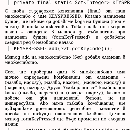
private final static Set<Integer> KEYSPR
С това създадохме константа (final) от тип
множество с име KEYSPRESSED. Когато натиснем
бутон, ще искаме да добавяме кода на бутона (той е
число) в това множество. Това става по следния
начин - отидете в метода за събитието при
натиснат бутон (formKeyPressed) и добавете
следния ред в неговото начало:
KEYSPRESSED.add(evt.getKeyCode());
Метод add на множеството (Set) добавя елемент в
множеството.
Сега ще проверим дали в множеството има
точно определени комбинации от елементи -
(наляво, надолу), (наляво, нагоре), (надясно, надолу) и
(надясно, нагоре). Други "блокиращи се" комбинации
като (наляво, надясно) и (нагоре, надолу), както и
повече от два натиснати бутона не ни
интересуват. Ако няма такава комбинация, ще
извършваме досегашното действие - местене в
посока на текущо натиснатия клавиш. Целият
метод formKeyPressed ще бъде променен по следния
начин: