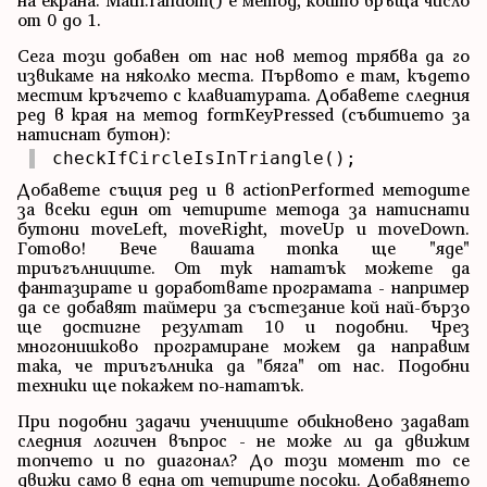
на екрана. Math.random() е метод, който връща число
от 0 до 1.
Сега този добавен от нас нов метод трябва да го
извикаме на няколко места. Първото е там, където
местим кръгчето с клавиатурата. Добавете следния
ред в края на метод formKeyPressed (събитието за
натиснат бутон):
checkIfCircleIsInTriangle();
Добавете същия ред и в actionPerformed методите
за всеки един от четирите метода за натиснати
бутони moveLeft, moveRight, moveUp и moveDown.
Готово! Вече вашата топка ще "яде"
триъгълниците. От тук нататък можете да
фантазирате и доработвате програмата - например
да се добавят таймери за състезание кой най-бързо
ще достигне резултат 10 и подобни. Чрез
многонишково програмиране можем да направим
така, че триъгълника да "бяга" от нас. Подобни
техники ще покажем по-нататък.
При подобни задачи учениците обикновено задават
следния логичен въпрос - не може ли да движим
топчето и по диагонал? До този момент то се
движи само в една от четирите посоки. Добавянето