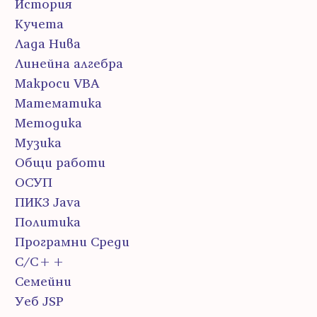
История
Кучета
Лада Нива
Линейна алгебра
Макроси VBA
Математика
Методика
Музика
Общи работи
ОСУП
ПИК3 Java
Политика
Програмни Среди
С/С++
Семейни
Уеб JSP