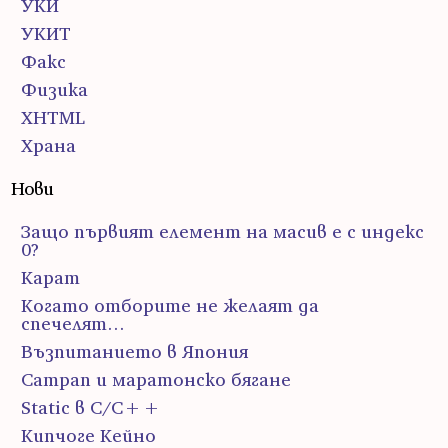
УКИ
УКИТ
Факс
Физика
ХHTML
Храна
Нови
Защо първият елемент на масив е с индекс
0?
Карат
Когато отборите не желаят да
спечелят…
Възпитанието в Япония
Сатрап и маратонско бягане
Static в C/C++
Кипчоге Кейно