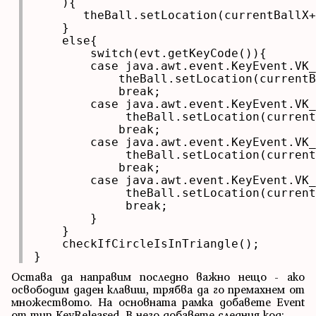
    ){

       theBall.setLocation(currentBallX+
    }

    else{

        switch(evt.getKeyCode()){

        case java.awt.event.KeyEvent.VK_
            theBall.setLocation(currentB
            break;

        case java.awt.event.KeyEvent.VK_
             theBall.setLocation(current
            break;

        case java.awt.event.KeyEvent.VK_
             theBall.setLocation(current
            break;

        case java.awt.event.KeyEvent.VK_
             theBall.setLocation(current
             break;

        }

    }

    checkIfCircleIsInTriangle();

}
Остава да направим последно важно нещо - ако
освободим даден клавиш, трябва да го премахнем от
множеството. На основната рамка добавете Event
от тип KeyReleased. В него добавете следния код: