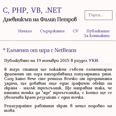
C, PHP, VB, .NET
Дневникът на Филип Петров
Начало
Съдържание
CV
Публикации
За контакти
*
Елемент от игра с NetBeans
Публикувано на 19 ноември 2015 в раздел
УКИ
.
В тази статия ще покажем съвсем елементарен
фрагмент от игра наподобяваща популярната змия.
След като вече сте решили всичко от предишната
задача, ще добавим още един графичен обект на
екрана - малък триъгълник. Ще направим така, че
нашата топка да "яде" триъгълника, с което ще се
увеличава краен резултат с една точка.
Реализирайте работния екран в нещо подобно на
това: