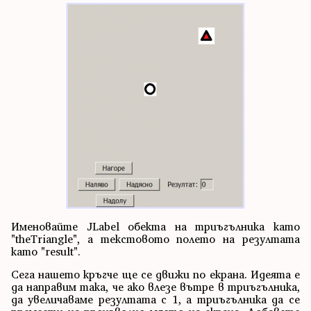
Именовайте JLabel обекта на триъгълника като
"theTriangle", а текстовото полето на резултата
като "result".
Сега нашето кръгче ще се движи по екрана. Идеята е
да направим така, че ако влезе вътре в триъгълника,
да увеличаваме резултата с 1, а триъгълника да се