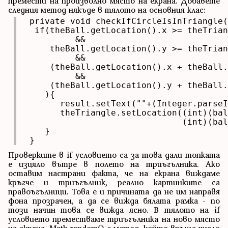
премести на произволно място на екрана. Добавете
следния метод някъде в тялото на основния клас:
 private void checkIfCircleIsInTriangle(
  if(theBall.getLocation().x >= theTrian
          &&

     theBall.getLocation().y >= theTrian
          &&

     (theBall.getLocation().x + theBall.
          &&

     (theBall.getLocation().y + theBall.
    ){

       result.setText(""+(Integer.parseI
       theTriangle.setLocation((int)(bal
                               (int)(bal
    } 

 }
Проверките в if условието са за това дали топката
е изцяло вътре в полето на триъгълника. Ако
оставим настрани факта, че на екрана виждаме
кръгче и триъгълник, реално картинките са
правоъгълници. Това е и причината да не им направя
фона прозрачен, а да се вижда бялата рамка - по
този начин това се вижда ясно. В тялото на if
условието преместваме триъгълника на ново място