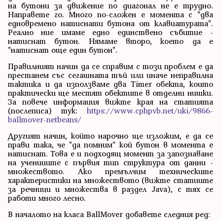
на бутони за движение по диагонал не е трудно.
Направете го. Много по-сложен е момента с "два
едновремено натиснати бутона от клавиатурата".
Реално ние имаме едно единствено събитие -
натиснат бутон. Нямаме второ, което да е
"натиснат още един бутон".
Правилният начин да се справим с този проблем е да
престанем със сегашната тъй или иначе неправилна
тактика и да използваме два Timer обекта, които
практически ще местят обектите в отделни нишки.
За повече информация вижте края на статията
(послеписа) тук:
https://www.cphpvb.net/uki/9866-
ballmover-netbeans/
Другият начин, който нарочно ще изложим, е да се
прави така, че "да помним" кой бутон в момента е
натиснат. Това е и подходящ момент за запознаване
на учениците с първия тип структура от данни -
множеството. Ако премълчим техническите
характеристики на множеството (вижте статиите
за речници и множества в раздел Java), с тях се
работи много лесно.
В началото на класа BallMover добавете следния ред: