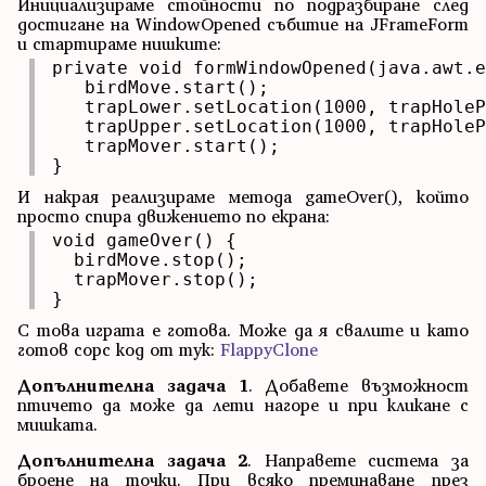
Инициализираме стойности по подразбиране след
достигане на WindowOpened събитие на JFrameForm
и стартираме нишките:
private void formWindowOpened(java.awt.e
   birdMove.start();

   trapLower.setLocation(1000, trapHoleP
   trapUpper.setLocation(1000, trapHoleP
   trapMover.start();

}
И накрая реализираме метода gameOver(), който
просто спира движението по екрана:
void gameOver() {

  birdMove.stop();

  trapMover.stop();

}
С това играта е готова. Може да я свалите и като
готов сорс код от тук:
FlappyClone
Допълнителна задача 1
. Добавете възможност
птичето да може да лети нагоре и при кликане с
мишката.
Допълнителна задача 2
. Направете система за
броене на точки. При всяко преминаване през