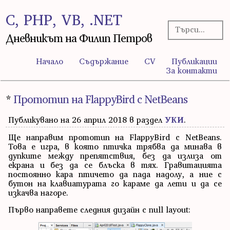
C, PHP, VB, .NET
Дневникът на Филип Петров
Начало
Съдържание
CV
Публикации
За контакти
*
Прототип на FlappyBird с NetBeans
Публикувано на 26 април 2018 в раздел
УКИ
.
Ще направим прототип на FlappyBird с NetBeans.
Това е игра, в която птичка трябва да минава в
дупките между препятствия, без да излиза от
екрана и без да се блъска в тях. Гравитацията
постоянно кара птичето да пада надолу, а ние с
бутон на клавиатурата го караме да лети и да се
изкачва нагоре.
Първо направете следния дизайн с null layout: