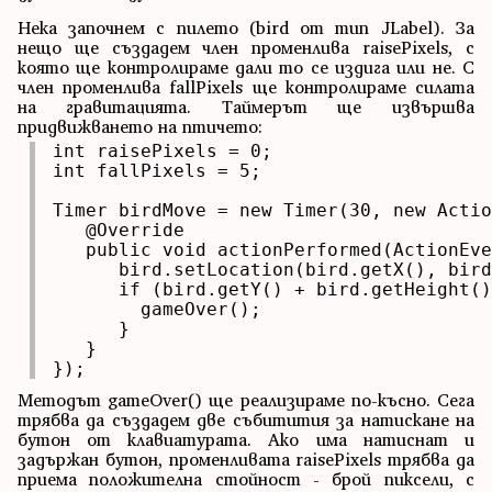
Нека започнем с пилето (bird от тип JLabel). За
нещо ще създадем член променлива raisePixels, с
която ще контролираме дали то се издига или не. С
член променлива fallPixels ще контролираме силата
на гравитацията. Таймерът ще извършва
придвижването на птичето:
int raisePixels = 0;

int fallPixels = 5;

Timer birdMove = new Timer(30, new Actio
   @Override

   public void actionPerformed(ActionEve
      bird.setLocation(bird.getX(), bird
      if (bird.getY() + bird.getHeight()
        gameOver();

      }

   }

});
Методът gameOver() ще реализираме по-късно. Сега
трябва да създадем две събитития за натискане на
бутон от клавиатурата. Ако има натиснат и
задържан бутон, променливата raisePixels трябва да
приема положителна стойност - брой пиксели, с