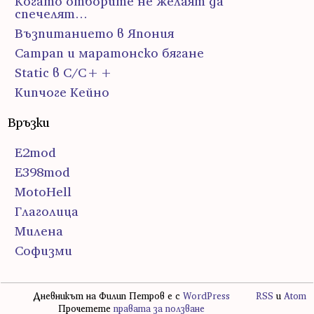
Когато отборите не желаят да
спечелят…
Възпитанието в Япония
Сатрап и маратонско бягане
Static в C/C++
Кипчоге Кейно
Връзки
E2mod
E398mod
MotoHell
Глаголица
Милена
Софизми
Дневникът на Филип Петров е с
WordPress
RSS
и
Atom
Прочетете
правата за ползване