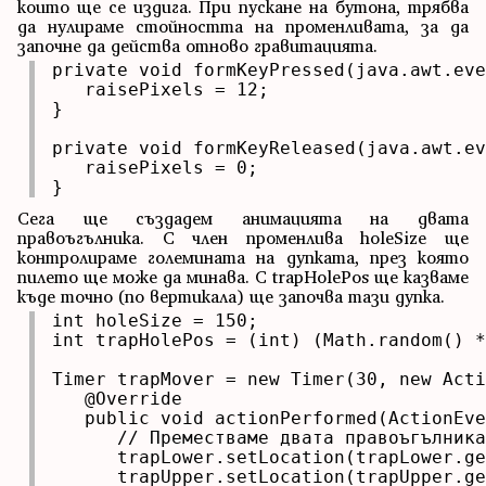
които ще се издига. При пускане на бутона, трябва
да нулираме стойността на променливата, за да
започне да действа отново гравитацията.
private void formKeyPressed(java.awt.eve
   raisePixels = 12;

}

private void formKeyReleased(java.awt.ev
   raisePixels = 0;

}
Сега ще създадем анимацията на двата
правоъгълника. С член променлива holeSize ще
контролираме големината на дупката, през която
пилето ще може да минава. С trapHolePos ще казваме
къде точно (по вертикала) ще започва тази дупка.
int holeSize = 150;

int trapHolePos = (int) (Math.random() *
Timer trapMover = new Timer(30, new Acti
   @Override

   public void actionPerformed(ActionEve
      // Преместваме двата правоъгълника
      trapLower.setLocation(trapLower.ge
      trapUpper.setLocation(trapUpper.ge