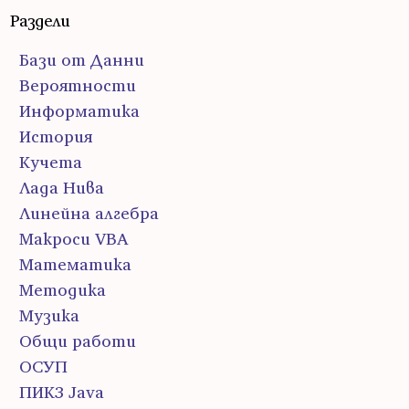
Раздели
Бази от Данни
Вероятности
Информатика
История
Кучета
Лада Нива
Линейна алгебра
Макроси VBA
Математика
Методика
Музика
Общи работи
ОСУП
ПИК3 Java