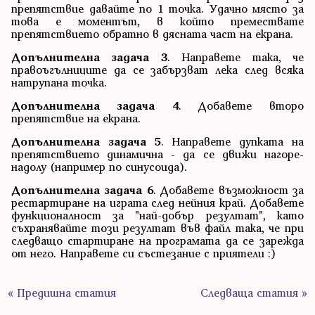
препятствие давайте по 1 точка. Удачно място за
това е моментът, в който премествате
препятствието обратно в дясната част на екрана.
Допълнителна задача 3
. Направете така, че
правоъгълниците да се забързват лека след всяка
натрупана точка.
Допълнителна задача 4
. Добавете второ
препятствие на екрана.
Допълнителна задача 5
. Направете дупката на
препятствието динамична - да се движи нагоре-
надолу (например по синусоида).
Допълнителна задача 6
. Добавете възможност за
рестартиране на играта след нейния край. Добавете
функционалност за "най-добър резултат", като
съхранявайте този резултат във файл така, че при
следващо стартиране на програмата да се зарежда
от него. Направете си състезание с приятели :)
« Предишна статия
Следваща статия »