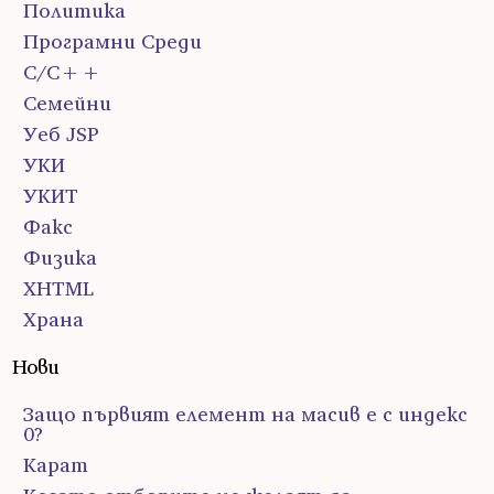
Политика
Програмни Среди
С/С++
Семейни
Уеб JSP
УКИ
УКИТ
Факс
Физика
ХHTML
Храна
Нови
Защо първият елемент на масив е с индекс
0?
Карат