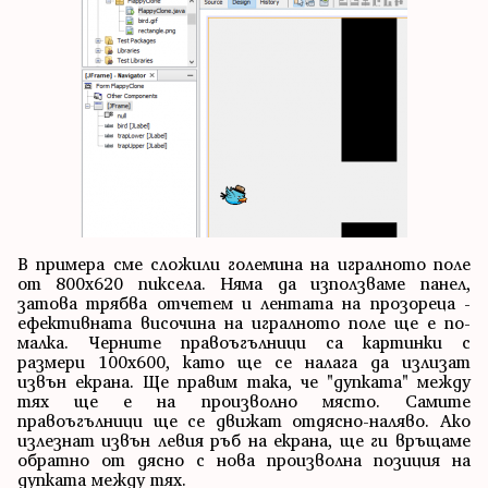
В примера сме сложили големина на игралното поле
от 800х620 пиксела. Няма да използваме панел,
затова трябва отчетем и лентата на прозореца -
ефективната височина на игралното поле ще е по-
малка. Черните правоъгълници са картинки с
размери 100х600, като ще се налага да излизат
извън екрана. Ще правим така, че "дупката" между
тях ще е на произволно място. Самите
правоъгълници ще се движат отдясно-наляво. Ако
излезнат извън левия ръб на екрана, ще ги връщаме
обратно от дясно с нова произволна позиция на
дупката между тях.