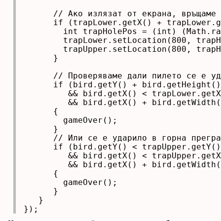
      // Ако излязат от екрана, връщаме 
      if (trapLower.getX() + trapLower.g
        int trapHolePos = (int) (Math.ra
        trapLower.setLocation(800, trapH
        trapUpper.setLocation(800, trapH
      }

      // Проверяваме дали пилето се е уд
      if (bird.getY() + bird.getHeight()
         && bird.getX() < trapLower.getX
         && bird.getX() + bird.getWidth(
      {

        gameOver();

      }

      // Или се е ударило в горна прегра
      if (bird.getY() < trapUpper.getY()
         && bird.getX() < trapUpper.getX
         && bird.getX() + bird.getWidth(
      {

        gameOver();

      }

   }

});