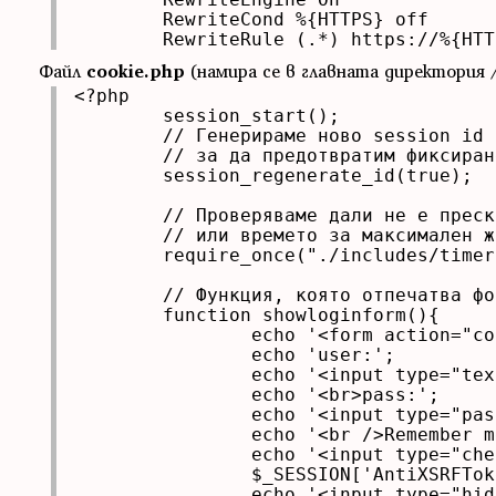
	RewriteCond %{HTTPS} off

	RewriteRule (.*) https://%{HT
Файл
cookie.php
(намира се в главната директория /.
<?php

	session_start();

	// Генерираме ново session id и унищожаваме старото

	// за да предотвратим фиксиране на потребителска сесия

	session_regenerate_id(true);

	// Проверяваме дали не е прескочено времето за последна активност

	// или времето за максимален живот на сесия

	require_once("./includes/timers.php");

	// Функция, която отпечатва формата в html кода

	function showloginform(){

		echo '<form action="cookie.php" method="POST">';

		echo 'user:';

		echo '<input type="text" name="user">';

		echo '<br>pass:';

		echo '<input type="password" name="pass">';

		echo '<br />Remember me? ';

		echo '<input type="checkbox" name="remember" value="true" />';

		$_SESSION['AntiXSRFToken'] = uniqid(rand(), true);

		echo '<input type="hidden" name="AntiXSRFToken"';
