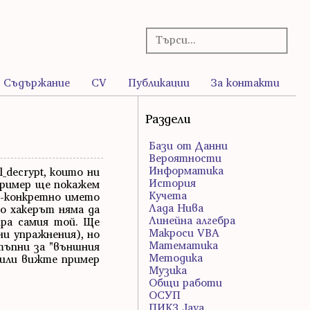
Съдържание
CV
Публикации
За контакти
Раздели
Бази от Данни
Вероятности
Информатика
_decrypt, които ни
История
пример ще покажем
Кучета
о-конкретно името
Лада Нива
то хакерът няма да
Линейна алгебра
ира самия той. Ще
Макроси VBA
и упражнения), но
Математика
тъпни за "външния
Методика
(или вижте пример
Музика
Общи работи
ОСУП
ПИК3 Java