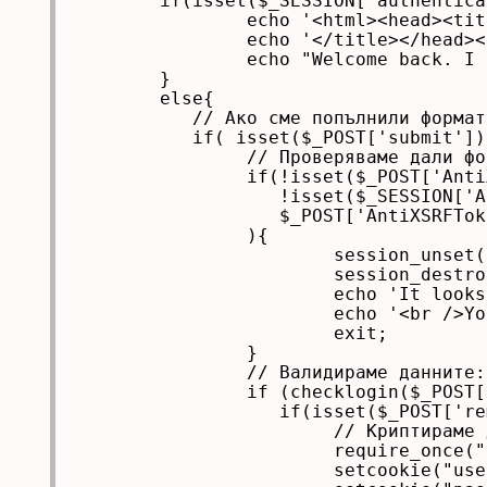
	if(isset($_SESSION['authenticated'])&&$_SESSION['authenticated'] === 1){

		echo '<html><head><title>WorldBank.dom login page';

		echo '</title></head><body>';

		echo "Welcome back. I remember your session...";

	}

	else{

	   // Ако сме попълнили формата и сме натиснали Submit

	   if( isset($_POST['submit'])){

		// Проверяваме дали формата не е попълнена от друг хост

		if(!isset($_POST['AntiXSRFToken']) ||

		   !isset($_SESSION['AntiXSRFToken']) ||

		   $_POST['AntiXSRFToken']!=$_SESSION['AntiXSRFToken']

		){

			session_unset();

			session_destroy();

			echo 'It looks like you filled the form on unauthorized host';

			echo '<br />You are probably a victim of XSRF attack';

			exit;

		}

		// Валидираме данните:

		if (checklogin($_POST['user'], $_POST['pass']) === 1){

		   if(isset($_POST['remember'])&&$_POST['remember']==="true"){

			// Криптираме данните, които ще се запишат в Cookie

			require_once("./includes/aesencrypt.php");

			setcookie("user", aesencrypt($_POST['user']), time()+3600);
