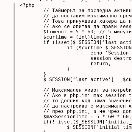
<?php

	// Таймерът за последна активност в случая има смисъл

	// да поставим максимално време за попълване на формата

	// Това принуждава хакера да поддържа формата активна

	// ако се опитва да прави session fixation

	$timeout = 5 * 60; // 5 минути таймер за последна активност

	$curtime = (int)time();

	if (isset($_SESSION['last_active'])){

		if ($curtime-$_SESSION['last_active'] > $timeout){

			echo 'Session timeout';

			session_destroy();

			return;

		}

	}

	$_SESSION['last_active'] = $curtime;

	// Максимален живот за потребителска сесия

	// Ако в php.ini max_session_time е по-къс

	// то долния код няма значение. По-добре е

	// да настройвате максимален живот на сесия

	// през php.ini, а не чрез долния код.

	$maxSessionTime = 5 * 60 * 60; // 5 часа

	if(! isset($_SESSION['initial_time'])){

		$_SESSION['initial_time'] = (int)time();
