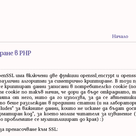
Начало
иране в PHP
SSL има включени две функции openssl_encrypt и openssl
различни алгоритми за симетрично криптиране. В този 
се криптират данни записани в потребителско cookie (п
м cookie по такъв начин, че дори да бъде откраднато, 
ята от него, нито да го използва, за да се автентик
то беше разглеждан в предишни статии (и на лабораторн
ludes" за важните данни, които не искаме да бъдат дос
рматиран код", за което молим читателя за извинение 
то проблемите се мултиплицират до края) :)
 за пренасочване към SSL: