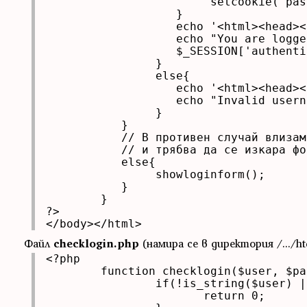
			setcookie("pass", aesencrypt($_POST['pass']), time()+3600);

		   }

		   echo '<html><head><title>WorldBank.dom login page</title></head><body>';

		   echo "You are logged in successfully!";

		   $_SESSION['authenticated'] = 1;

		}

		else{

		   echo '<html><head><title>WorldBank.dom login page</title></head><body>';

		   echo "Invalid username and password";

		}

	   }

	   // В противен случай влизаме за първи път

	   // и трябва да се изкара формата:

	   else{

		showloginform();

	   }

	}

?>

</body></html>
Файл
checklogin.php
(намира се в директория /.../ht
<?php

	function checklogin($user, $pass){

                if(!is_string($user) |
                       return 0;
