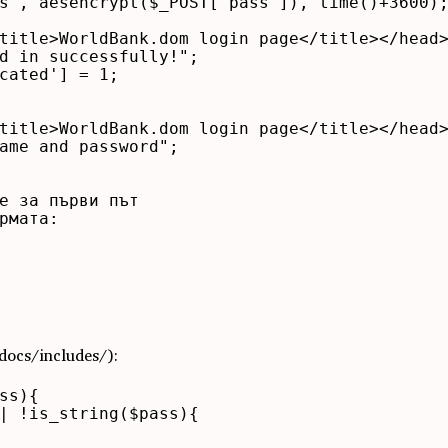
docs/includes/):
| !is_string($pass){
