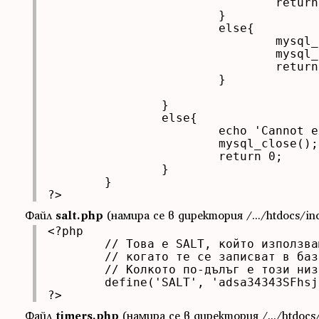
				return 1;

			}

			else{

				mysql_free_result($result);

				mysql_close();

				return 0;

			}			

		}

		else{

			echo 'Cannot execute SQL query';

			mysql_close();

			return 0;

		}

	}

?>
Файл
salt.php
(намира се в директория /.../htdocs/inc
<?php

	// Това е SALT, който използваме, за да подсигурим паролите

	// когато те се записват в базата от данни (salt от първи тип)

	// Колкото по-дълъг е този низ, толкова по-добре (въпреки заетата памет)

	define('SALT', 'adsa34343SFhsjfdsF');

?>
Файл
timers.php
(намира се в директория /.../htdocs/