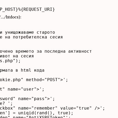
TP_HOST}%{REQUEST_URI}
../htdocs):