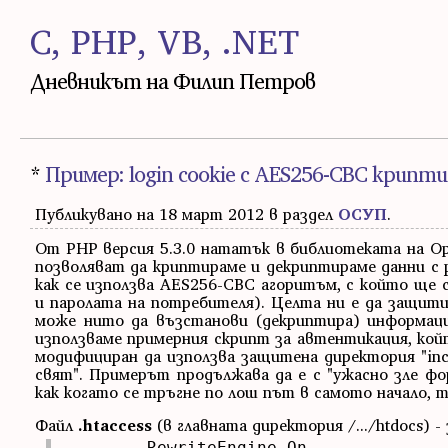
C, PHP, VB, .NET
Дневникът на Филип Петров
*
Пример: login cookie с AES256-CBC крипт
Публикувано на 18 март 2012 в раздел
ОСУП
.
От PHP версия 5.3.0 нататък в библиотеката на Open
позволяват да криптираме и декриптираме данни с 
как се използва AES256-CBC агоритъм, с който ще 
и паролата на потребителя). Целта ни е да защити
може нито да възстанови (декриптира) информаци
използваме примерния скрипт за автентикация, кой
модифициран да използва защитена директория "inc
свят". Примерът продължава да е с "ужасно зле фо
как когато се тръгне по лош път в самото начало, 
Файл
.htaccess
(в главната директория /.../htdocs) -
	RewriteEngine On
