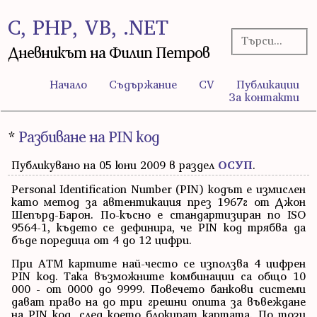
C, PHP, VB, .NET
Дневникът на Филип Петров
Начало
Съдържание
CV
Публикации
За контакти
*
Разбиване на PIN код
Публикувано на 05 юни 2009 в раздел
ОСУП
.
Personal Identification Number (PIN) кодът е измислен
като метод за автентикация през 1967г от Джон
Шепърд-Барон. По-късно е стандартизиран по ISO
9564-1, където се дефинира, че PIN код трябва да
бъде поредица от 4 до 12 цифри.
При ATM картите най-често се използва 4 цифрен
PIN код. Така възможните комбинации са общо 10
000 - от 0000 до 9999. Повечето банкови системи
дават право на до три грешни опита за въвеждане
на PIN код, след което блокират картата. По този