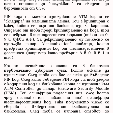
начин опитите за "налучкване" са сведени до
вероятност от 0.3%.
PIN кода на масово използваните ATM карти се
"складира" на магнитната лента. Той е криптиран с
ключ, който се пази от банката, издала картата.
Отделно от това преди криптирането на кода, той
се превръща в шеснадесетичен формат (цифри от 0-
9 и букви A-F). За декриптирането му по-късно се
използва т.нар. "decimalization" таблица, която
превръща криптирания код от шестнадесетичен в
десетичен (например като превърне A в 0, B в 1 и
т.н.).
Когато поставите картата си в банкомат
първоначално избирате сума, която искате да
изтеглите. След това от вас се иска да въведете
PIN код. След като въведете PIN кода си, той заедно
с кодирания код на банковата карта се изпрачща към
ATM Controller до т.нар. Hardware Security Module
(HSM). Той дешифрира подадения низ, след което
чрез decimalization таблицата той дешифрира
шестнадесетичния код. Така полученото число се
сверява с въведеното от клавиатурата на
банкомата. След това се изпраща отговор до