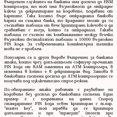
вътрешен служител на банката има достъп до HSM
контролера, то той има възможност да открадне
ключа за декриптиране на кодовете, подавани от
картите. Така когато бъде открадната банкова
карта на същата банка, то крадците могат да си
съставят таблица от вече криптирани ключове и да
сравняват с този, който са откраднали. Такава
таблица се състои от комбинациите между всички
възможни decimalization таблици и 10000 възможни
PIN кода. За съвременната компютърна техника
това не е проблем.
Популярни са и други видове вътрешни за банката
атаки, които чрез допълнителен софтуер прочитат
PIN кода от RAM паметта на ATM контролера, в
момента в който е в декриптиран вид. Затова в
банковата система достъп до ATM контролерите се
получава под изключително строг режим.
По-обиграните атаки работят с разбиване на
кодовете без достъп до банковата система. Един
пример е с подмяната на данни. Според
стандартите PIN кода освен криптиран с т.нар.
"master key", той трябва да се криптира
допълнително и при "транзит" (тоест при