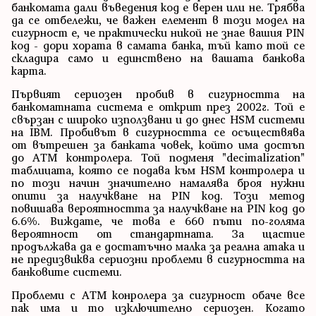
банкомата дали въведения код е верен или не. Трябва
да се отбележи, че важен елемент в този модел на
сигурност е, че практически никой не знае вашия PIN
код - дори хората в самата банка, тъй като той се
складира само и единствено на вашата банкова
карта.
Първият сериозен пробив в сигурността на
банкоматната система е открит през 2002г. Той е
свързан с широко използвани и до днес HSM системи
на IBM. Пробивът в сигурността се осъществява
от вътрешен за банката човек, който има достъп
до ATM контролера. Той подменя "decimalization"
таблицата, която се подава към HSM контролера и
по този начин значително намалява броя нужни
опити за налучкване на PIN код. Този метод
повишава вероятността за налучкване на PIN код до
6.6%. Виждате, че това е 660 пъти по-голяма
вероятност от стандартната. За щастие
продължава да е достатъчно малка за реална атака и
не предизвиква сериозни проблеми в сигурността на
банковите системи.
Проблеми с ATM конролера за сигурност обаче все
пак има и то изключително сериозен. Когато