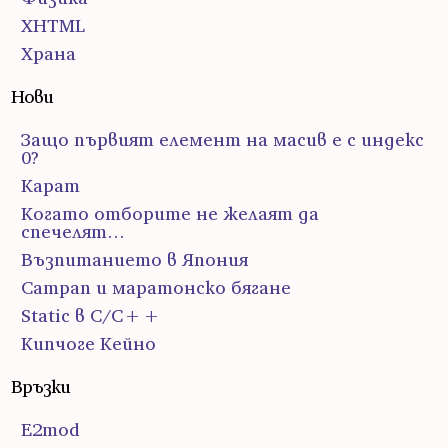
ХHTML
Храна
Нови
Защо първият елемент на масив е с индекс
0?
Карат
Когато отборите не желаят да
спечелят…
Възпитанието в Япония
Сатрап и маратонско бягане
Static в C/C++
Кипчоге Кейно
Връзки
E2mod