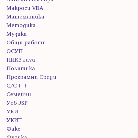
Макроси VBA
Математика
Методика
Музика
Общи работи
ОСУП
ПИК3 Java
Политика
Програмни Среди
С/С++
Семейни
Уеб JSP
УКИ
УКИТ
Факс
Физика