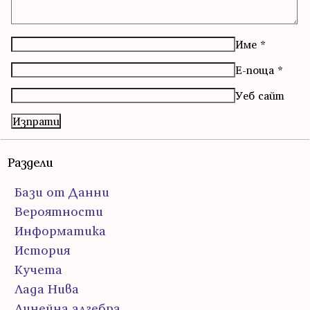
Име
*
Е-поща
*
Уеб сайт
Раздели
Бази от Данни
Вероятности
Информатика
История
Кучета
Лада Нива
Линейна алгебра