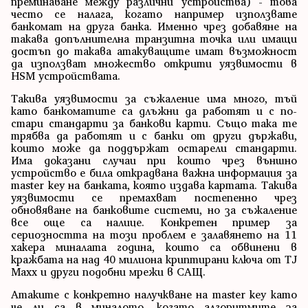
преминаване между различни устройства) - това
често се налага, когато например използвате
банкомат на друга банка. Именно чрез добавяне на
такава допълнителна транзитна точка или имащи
достъп до такава атакуващите имат възможност
да използват множество открити уязвимости в
HSM устройствата.
Такива уязвимости за съжаление има много, тъй
като банкоматите са длъжни да работят и с по-
стари стандарти за банкови карти. Също така те
трябва да работят и с банки от други държави,
които може да поддържат остарели стандарти.
Има доказани случаи при които чрез външно
устройство е била открадвана важна информация за
master key на банката, която издава картата. Такива
уязвимости се премахват постепенно чрез
обновяване на банковите системи, но за съжаление
все още са налице. Конкретен пример за
сериозността на този проблем е залавянето на 11
хакера миналата година, които са обвинени в
кражбата на над 40 милиона криптирани ключа от TJ
Maxx и други подобни мрежи в САЩ.
Атаките с конкретно налучкване на master key като
че ли са в миналото, когато алгоритмите за