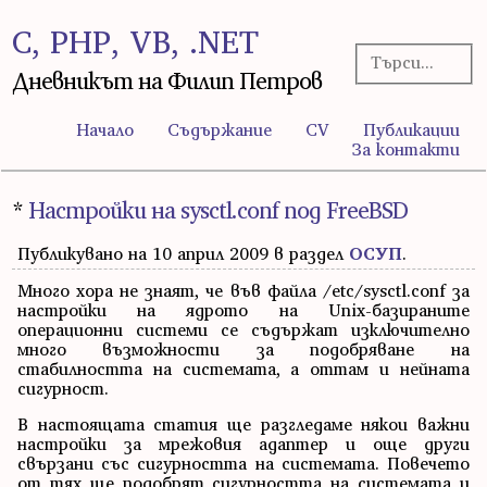
C, PHP, VB, .NET
Дневникът на Филип Петров
Начало
Съдържание
CV
Публикации
За контакти
*
Настройки на sysctl.conf под FreeBSD
Публикувано на 10 април 2009 в раздел
ОСУП
.
Много хора не знаят, че във файла /etc/sysctl.conf за
настройки на ядрото на Unix-базираните
операционни системи се съдържат изключително
много възможности за подобряване на
стабилността на системата, а оттам и нейната
сигурност.
В настоящата статия ще разгледаме някои важни
настройки за мрежовия адаптер и още други
свързани със сигурността на системата. Повечето
от тях ще подобрят сигурността на системата и