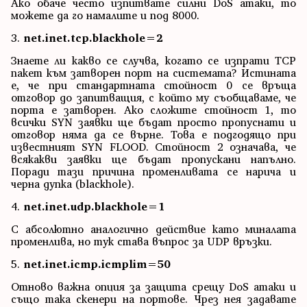
Ако обаче често изпитвате силни DoS атаки, то
можете да го намалите и под 8000.
3.
net.inet.tcp.blackhole=2
Знаете ли какво се случва, когато се изпрати TCP
пакет към затворен порт на системата? Истината
е, че при стандартната стойност 0 се връща
отговор до запитващия, с който му съобщаваме, че
порта е затворен. Ако сложите стойност 1, то
всички SYN заявки ще бъдат просто пропуснати и
отговор няма да се върне. Това е подгодящо при
известният SYN FLOOD. Стойност 2 означава, че
всякакви заявки ще бъдат пропускани напълно.
Поради тази причина променливата се нарича и
черна дупка (blackhole).
4.
net.inet.udp.blackhole=1
С абсолютно аналогично действие като миналата
променлива, но тук става въпрос за UDP връзки.
5.
net.inet.icmp.icmplim=50
Отново важна опция за защита срещу DoS атаки и
също така скенери на портове. Чрез нея задавате