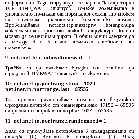
информация. Тази структура се нарича "компресиран
TCP TIME_WAIT статус". Понеже големината е
значително по-малка от нормалния сокет, то можем
да спечелим значително количество памет.
Провенливата net.inet.tcp.maxtcptw контролира
максималният брой от такива структури, които
могат да се инициализират. В общи линии гледаме да
е между 4 и 5 пъти по-малка стойност от
maxsockets.
9.
net.inet.tcp.nolocaltimewait=1
Трябва ли да очакваме връзки от localhost да
изпадат в TIMEWAIT статус? По-скоро не.
10.
net.inet.ip.portrange.first=1024
net.inet.ip.portrange.last=65535
Тук просто разширяваме полето на възможни
изходящи портове от стандартното 49152 – 65535
на доста по-широкия интервал 1024 – 65535.
11.
net.inet.ip.portrange.randomized=1
Дали да използваме портовете в стандартната си
наредба (0) вместо в произволна (1). Чрез