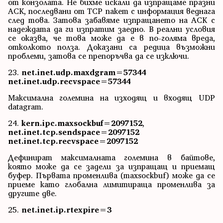
от конзолата. Не бихме искали да изпращаме празни
ACK, последвани от TCP пакет с информация веднага
след това. Затова забавяме изпращането на ACK с
надеждата да ги изпратим заедно. В реални условия
се оказва, че това може да е в по-голяма вреда,
отколкото полза. Доказани са редица възможни
проблеми, затова се препоръчва да се изключи.
23.
net.inet.udp.maxdgram=57344
net.inet.udp.recvspace=57344
Максимална големина на изходящ и входящ UDP
datagram.
24.
kern.ipc.maxsockbuf=2097152
,
net.inet.tcp.sendspace=2097152
net.inet.tcp.recvspace=2097152
Дефинират максималната големина в байтове,
която може да се задели за изпращащ и приемащ
буфер. Първата променлива (maxsockbuf) може да се
приеме като глобална лимитираща променлива за
другите две.
25.
net.inet.ip.rtexpire=3