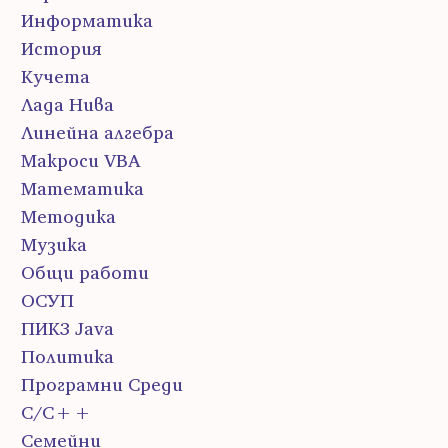
Информатика
История
Кучета
Лада Нива
Линейна алгебра
Макроси VBA
Математика
Методика
Музика
Общи работи
ОСУП
ПИК3 Java
Политика
Програмни Среди
С/С++
Семейни