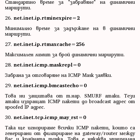
Стандартно време за "забравяне" на динамични
маршрути.
26.
net.inet.ip.rtminexpire=2
Минимално време за задържане на в динамични
маршрути.
27.
net.inet.ip.rtmaxcache=256
Максимален лимит за брой динамични маршрути.
28.
net.inet.icmp.maskrepl=0
Забрана за отговаряне на ICMP Mask заявки.
29.
net.inet.icmp.bmcastecho=0
Това ни защитава от т.нар. SMURF атаки. Тези
атаки изпращат ICMP пакети до broadcast адрес от
spoofed IP адрес.
30.
net.inet.tcp.icmp_may_rst=0
Така ще игнорираме всички ICMP пакети, които са
генерирани от филтриране на gateway/router между
вас и крайната точка. Това е някаква минимална