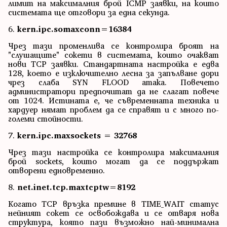
лимит на максималния брой ICMP заявки, на които
системата ще отговори за една секунда.
6.
kern.ipc.somaxconn=16384
Чрез тази променлива се контролира броят на
"слушащите" сокети в системата, които очакват
нови TCP заявки. Стандартната настройка е едва
128, което е изключително лесна за запълване дори
чрез слаба SYN FLOOD атака. Повечето
администратори предпочитат да не слагат повече
от 1024. Истината е, че съвременната техника и
хардуер нямат проблем да се справят и с много по-
големи стойности.
7.
kern.ipc.maxsockets = 32768
Чрез тази настройка се контролира максималния
брой sockets, които могат да се поддържат
отворени едновременно.
8.
net.inet.tcp.maxtcptw=8192
Когато TCP връзка премине в TIME_WAIT статус
нейният сокет се освобождава и се отваря нова
структура, която пази възможно най-минимална