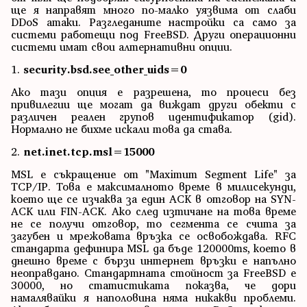
ще я направят много по-малко уязвима от слаби
DDoS атаки. Разгледаните настройки са само за
системи работещи под FreeBSD. Други операционни
системи имат свои алтернативни опции.
1.
security.bsd.see_other_uids=0
Ако тази опция е разрешена, то процеси без
привилегии ще могат да виждат други обекти с
различен реален групов идентификатор (gid).
Нормално не бихме искали това да става.
2.
net.inet.tcp.msl=15000
MSL е съкращение от "Maximum Segment Life" за
TCP/IP. Това е максималното време в милисекунди,
което ще се изчаква за един ACK в отговор на SYN-
ACK или FIN-ACK. Ако след изтичане на това време
не се получи отговор, то сегмента се счита за
загубен и мрежовата връзка се освобождава. RFC
стандарта дефинира MSL да бъде 120000ms, което в
днешно време с бързи интернет връзки е напълно
неоправдано. Стандартната стойност за FreeBSD е
30000, но статистиката показва, че дори
намалявайки я наполовина няма никакви проблеми.