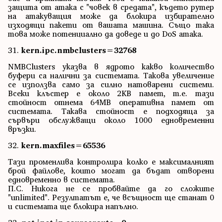
защита от атака с "човек в средата", където рутер
на атакуващия може да блокира избирателно
изходящи пакети от вашата машина. Също така
това може потенциално да доведе и до DoS атака.
31.
kern.ipc.nmbclusters=32768
NMBClusters указва в ядрото какво количество
буфери са налични за системата. Такова увеличение
се използва само за силно натоварени системи.
Всеки клъстер е около 2KB памет, т.е. тази
стойност отнема 64MB оперативна памет от
системата. Такава стойност е подходяща за
сървъри обслужващи около 1000 едновременни
връзки.
32.
kern.maxfiles=65536
Тази променлива контролира колко е максималният
брой файлове, които могат да бъдат отворени
едновременно в системата.
П.С. Никога не се пробвайте да го сложите
"unlimited". Резултатът е, че всъщност ще станат 0
и системата ще блокира напълно.