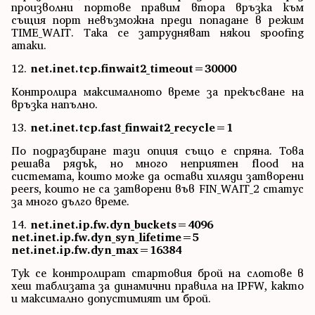
произволни портове правим втора връзка към
същия порт невъзможна преди попадане в режим
TIME_WAIT. Така се затрудняват някои spoofing
атаки.
12.
net.inet.tcp.finwait2_timeout=30000
Контролира максималното време за прекъсване на
връзка напълно.
13.
net.inet.tcp.fast_finwait2_recycle=1
По подразбиране тази опция също е спряна. Това
решава рядък, но много неприятен flood на
системата, които може да остави хиляди затворени
peers, които не са затворени във FIN_WAIT_2 статус
за много дълго време.
14.
net.inet.ip.fw.dyn_buckets=4096
net.inet.ip.fw.dyn_syn_lifetime=5
net.inet.ip.fw.dyn_max=16384
Тук се контролират стартовия брой на слотове в
хеш таблизата за динамични правила на IPFW, както
и максимално допустимият им брой.