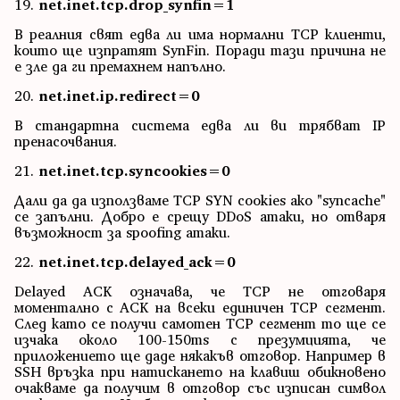
19.
net.inet.tcp.drop_synfin=1
В реалния свят едва ли има нормални TCP клиенти,
които ще изпратят SynFin. Поради тази причина не
е зле да ги премахнем напълно.
20.
net.inet.ip.redirect=0
В стандартна система едва ли ви трябват IP
пренасочвания.
21.
net.inet.tcp.syncookies=0
Дали да да използваме TCP SYN cookies ако "syncache"
се запълни. Добро е срещу DDoS атаки, но отваря
възможност за spoofing атаки.
22.
net.inet.tcp.delayed_ack=0
Delayed ACK означава, че TCP не отговаря
моментално с ACK на всеки единичен TCP сегмент.
След като се получи самотен TCP сегмент то ще се
изчака около 100-150ms с презумцията, че
приложението ще даде някакъв отговор. Например в
SSH връзка при натискането на клавиш обикновено
очакваме да получим в отговор със изписан символ