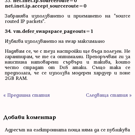
33.
net.inet.ip.sourceroute=0
net.inet.ip.accept_sourceroute=0
Забранява използването и приемането на "source
routed IP packets".
34. vm.defer_swapspace_pageouts=1
Избягва използването на swap максимално
Надявам се, че с тези настройки ще бъда полезен. Не
гарантирам, че те са оптимални. Препоръчвам ги за
наистина натоварени сървъри и такива, които
често страдат от DoS атаки. Също така се
предполага, че се използва модерен хардуер и поне
2GB RAM.
« Предишна статия
Следваща статия »
Добави коментар
Адресът на електронната поща няма да се публикува