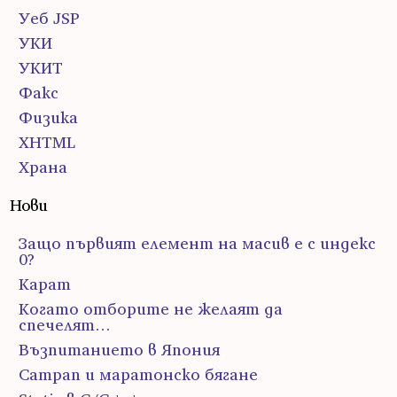
Уеб JSP
УКИ
УКИТ
Факс
Физика
ХHTML
Храна
Нови
Защо първият елемент на масив е с индекс
0?
Карат
Когато отборите не желаят да
спечелят…
Възпитанието в Япония
Сатрап и маратонско бягане