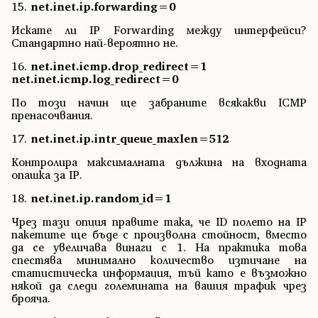
15.
net.inet.ip.forwarding=0
Искате ли IP Forwarding между интерфейси?
Стандартно най-вероятно не.
16.
net.inet.icmp.drop_redirect=1
net.inet.icmp.log_redirect=0
По този начин ще забраните всякакви ICMP
пренасочвания.
17.
net.inet.ip.intr_queue_maxlen=512
Контролира максималната дължина на входната
опашка за IP.
18.
net.inet.ip.random_id=1
Чрез тази опция правите така, че ID полето на IP
пакетите ще бъде с произволна стойност, вместо
да се увеличава винаги с 1. На практика това
спестява минимално количество изтичане на
статистическа информация, тъй като е възможно
някой да следи големината на вашия трафик чрез
брояча.