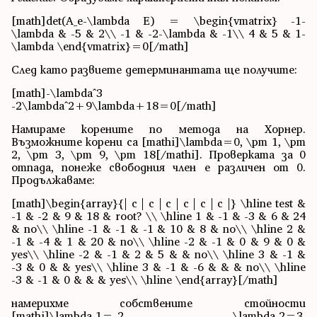
[math]det(A_e-\lambda E) = \begin{vmatrix} -1-
\lambda & -5 & 2\\ -1 & -2-\lambda & -1\\ 4 & 5 & 1-
\lambda \end{vmatrix}=0[/math]
След като развиете детерминантата ще получите:
[math]-\lambda^3
-2\lambda^2+9\lambda+18=0[/math]
Намираме корените по метода на Хорнер.
Възможните корени са [mathi]\lambda=0, \pm 1, \pm
2, \pm 3, \pm 9, \pm 18[/mathi]. Проверката за 0
отпада, понеже свободния член е различен от 0.
Продължаваме:
[math]\begin{array}{| c | c | c | c | c | c |} \hline test &
-1 & -2 & 9 & 18 & root? \\ \hline 1 & -1 & -3 & 6 & 24
& no\\ \hline -1 & -1 & -1 & 10 & 8 & no\\ \hline 2 &
-1 & -4 & 1 & 20 & no\\ \hline -2 & -1 & 0 & 9 & 0 &
yes\\ \hline -2 & -1 & 2 & 5 & & no\\ \hline 3 & -1 &
-3 & 0 & & yes\\ \hline 3 & -1 & -6 & & & no\\ \hline
-3 & -1 & 0 & & & yes\\ \hline \end{array}[/math]
намерихме собствените стойности
[mathi]\lambda_1=-2, \lambda_2=3,