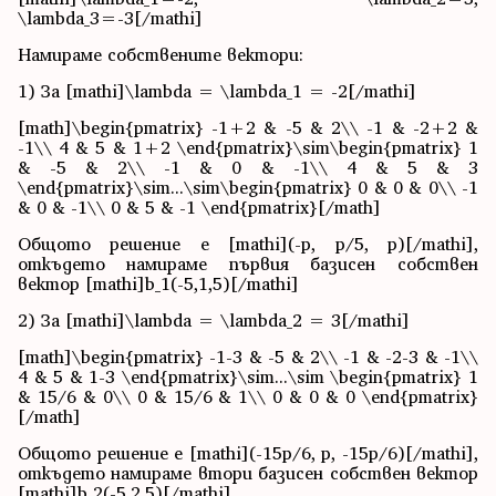
\lambda_3=-3[/mathi]
Намираме собствените вектори:
1) За [mathi]\lambda = \lambda_1 = -2[/mathi]
[math]\begin{pmatrix} -1+2 & -5 & 2\\ -1 & -2+2 &
-1\\ 4 & 5 & 1+2 \end{pmatrix}\sim\begin{pmatrix} 1
& -5 & 2\\ -1 & 0 & -1\\ 4 & 5 & 3
\end{pmatrix}\sim...\sim\begin{pmatrix} 0 & 0 & 0\\ -1
& 0 & -1\\ 0 & 5 & -1 \end{pmatrix}[/math]
Общото решение е [mathi](-p, p/5, p)[/mathi],
откъдето намираме първия базисен собствен
вектор [mathi]b_1(-5,1,5)[/mathi]
2) За [mathi]\lambda = \lambda_2 = 3[/mathi]
[math]\begin{pmatrix} -1-3 & -5 & 2\\ -1 & -2-3 & -1\\
4 & 5 & 1-3 \end{pmatrix}\sim...\sim \begin{pmatrix} 1
& 15/6 & 0\\ 0 & 15/6 & 1\\ 0 & 0 & 0 \end{pmatrix}
[/math]
Общото решение е [mathi](-15p/6, p, -15p/6)[/mathi],
откъдето намираме втори базисен собствен вектор
[mathi]b_2(-5,2,5)[/mathi].