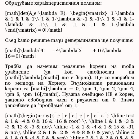
Образуваме характеристичния полином:
[math]det(A_e-\lambda E)=\begin{vmatrix} 1-\lambda
& 1 & 1 & 1\\ 1 & 1-\lambda & -1 & -1\\ 1 & -1 & 1-
\lambda & -1\\ 1 & -1 & -1 & 1-\lambda
\end{vmatrix}=0[/math]
След като решите тази детерминанта ще получите:
[math]\lambda^4 -4\lambda^3 +16\lambda -
16=0[/math]
Трябва да намерим реалните корени на това
уравнение (за кои стойности на
[mathi]\lambda[/mathi] то е вярно). Ще го направим
по метода на Хорнер. Възможните рационални
корени са [mathi]\lambda = 0, \pm 1, \pm 2, \pm 4,
\pm 8, \pm 16[/mathi]. Нулата очевидно НЕ е корен,
защото свободния член е различен от 0. Значи
започваме да "пробваме" от 1.
[math]\begin{array}{| c | c | c | c | c | c | c |} \hline test
& 1 & -4 & 0 & 16 & -16 & root? \\ \hline 1 & 1 & -3 &
-3 & 13 & -3 & no\\ \hline -1 & 1 & -4 & 1 & 15 & -31
& no\\ \hline 2 & 1 & -2 & -4 & 8 & 0 & yes\\ \hline 2
& 1 & 0 & -4 & 0 & & yes\\ \hline 2 & 1 & 2 & 0 & & &