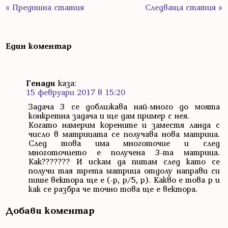
« Предишна статия
Следваща статия »
Един коментар
Генади
каза:
15 февруари 2017 в 15:20
Задача 3 се доближава най-много до моята
конкретна задача и ще дам пример с нея.
Когато намерим корените и заместя ланда с
число в матрицата се получава нова матрица.
След това има многоточие и след
многоточието е получена 3-та матрица.
Как??????? И искам да питам след като се
получи тая трета матрица отдолу направи си
пише вектора ще е (-p, p/5, p). Какво е това p и
как се разбра че точно това ще е вектора.
Добави коментар