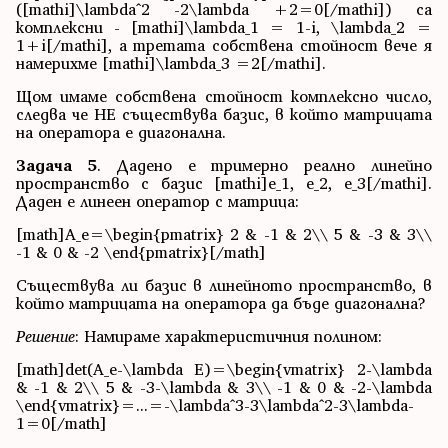
([mathi]\lambda^2 -2\lambda +2=0[/mathi]) са
комплексни - [mathi]\lambda_1 = 1-i, \lambda_2 =
1+i[/mathi], а третата собствена стойност вече я
намерихме [mathi]\lambda_3 =2[/mathi].
Щом имаме собствена стойност комплексно число,
следва че НЕ съществува базис, в който матрицата
на оператора е диагонална.
Задача 5
. Дадено е тримерно реално линейно
пространство с базис [mathi]e_1, e_2, e_3[/mathi].
Даден е линеен оператор с матрица:
[math]A_e=\begin{pmatrix} 2 & -1 & 2\\ 5 & -3 & 3\\
-1 & 0 & -2 \end{pmatrix}[/math]
Съществува ли базис в линейното пространство, в
който матрицата на оператора да бъде диагонална?
Решение
: Намираме характеристичния полином:
[math]det(A_e-\lambda E)=\begin{vmatrix} 2-\lambda
& -1 & 2\\ 5 & -3-\lambda & 3\\ -1 & 0 & -2-\lambda
\end{vmatrix}=...=-\lambda^3-3\lambda^2-3\lambda-
1=0[/math]