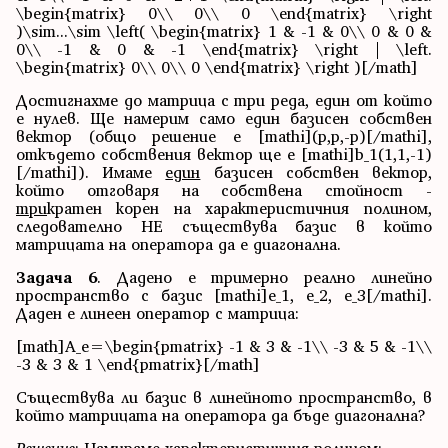
\begin{matrix} 0\\ 0\\ 0 \end{matrix} \right
)\sim...\sim \left( \begin{matrix} 1 & -1 & 0\\ 0 & 0 &
0\\ -1 & 0 & -1 \end{matrix} \right | \left.
\begin{matrix} 0\\ 0\\ 0 \end{matrix} \right )[/math]
Достигнахме до матрица с три реда, един от който
е нулев. Ще намерим само един базисен собствен
вектор (общо решение е [mathi](p,p,-p)[/mathi],
откъдето собствения вектор ще е [mathi]b_1(1,1,-1)
[/mathi]). Имаме
един
базисен собствен вектор,
който отговаря на собствена стойност -
три
кратен корен на характеристичния полином,
следователно НЕ съществува базис в който
матрицата на оператора да е диагонална.
Задача 6
. Дадено е тримерно реално линейно
пространство с базис [mathi]e_1, e_2, e_3[/mathi].
Даден е линеен оператор с матрица:
[math]A_e=\begin{pmatrix} -1 & 3 & -1\\ -3 & 5 & -1\\
-3 & 3 & 1 \end{pmatrix}[/math]
Съществува ли базис в линейното пространство, в
който матрицата на оператора да бъде диагонална?