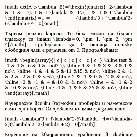
[math]det(A_e-\lambda E)=\begin{pmatrix} 2-\lambda
& -1 & -1\\ 1 & 1-\lambda & -1\\ 1 & -1 & 1-\lambda
\end{pmatrix}=...= -\lambda^3+4\lambda^2-
6\lambda+4=0[/math]
Търсим реални корени. Те биха могли да бъдат
измежду са [mathi]\lambda=0, \pm 1, \pm 2, \pm
4[/mathi]. Проверката за 0 отпада, понеже
свободния член е различен от 0. Продължаваме:
[math]\begin{array}{| c | c | c | c | c | c |} \hline test &
-1 & 4 & -6 & 4 & root? \\ \hline 1 & -1 & 3 & -3 & 1 &
no\\ \hline -1 & -1 & 5 &-11 &15 & no\\ \hline 2 & -1
& 2 & -2 & 0 & yes\\ \hline 2 & -1 & 0 & -2 & & no\\
\hline -2 & -1 & 4 &-10 & & no\\ \hline 4 & -1 &-2
&-10 & & no\\ \hline -4 & -1 & 6 &-26 & & no\\ \hline
\end{array}[/math]
Изчерпахме всички възможни проверки и намерихме
само един корен. Следователно имаме разлагането:
[math]-\lambda^3+4\lambda^2-6\lambda+4=(\lambda-
2)(\lambda^2 -2\lambda +2)=0[/math]
Корените на квадратното уравнение в скобите