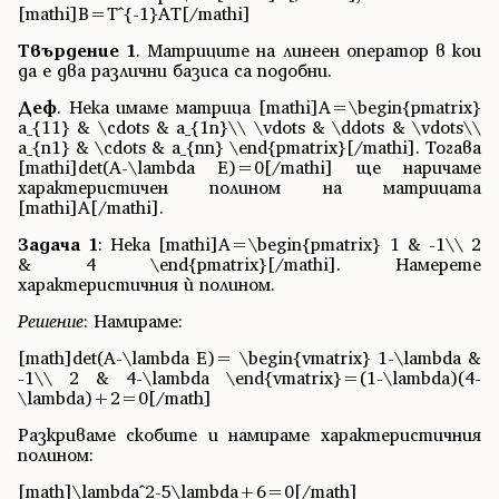
[mathi]B=T^{-1}AT[/mathi]
Твърдение 1
. Матриците на линеен оператор в кои
да е два различни базиса са подобни.
Деф
. Нека имаме матрица [mathi]A=\begin{pmatrix}
a_{11} & \cdots & a_{1n}\\ \vdots & \ddots & \vdots\\
a_{n1} & \cdots & a_{nn} \end{pmatrix}[/mathi]. Тогава
[mathi]det(A-\lambda E)=0[/mathi] ще наричаме
характеристичен полином на матрицата
[mathi]A[/mathi].
Задача 1
: Нека [mathi]A=\begin{pmatrix} 1 & -1\\ 2
& 4 \end{pmatrix}[/mathi]. Намерете
характеристичния ѝ полином.
Решение
: Намираме:
[math]det(A-\lambda E)= \begin{vmatrix} 1-\lambda &
-1\\ 2 & 4-\lambda \end{vmatrix}=(1-\lambda)(4-
\lambda)+2=0[/math]
Разкриваме скобите и намираме характеристичния
полином:
[math]\lambda^2-5\lambda+6=0[/math]