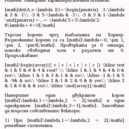
Решение
: Намираме характеристичния полином:
[math]det(A_e-\lambda E)=\begin{pmatrix} -1-\lambda
& 3 & -1\\ -3 & 5-\lambda & -1\\ -3 & 3 & 1-\lambda
\end{pmatrix}=...=-\lambda^3+5\lambda^2-
8\lambda+4=0[/math]
Търсим корени чрез таблицата на Хорнер.
Възможните корени са са [mathi]\lambda=0, \pm 1,
\pm 2, \pm4[/mathi]. Проверката за 0 отпада,
понеже свободния член е различен от 0.
Продължаваме:
[math]\begin{array}{| c | c | c | c | c | c |} \hline test
&-1 & 5 &-8 & 4 & root? \\ \hline 1 &-1 & 4 &-4 & 0 &
yes\\ \hline 1 &-1 & 3 &-1 & & no\\ \hline -1 &-1 & 5
& -9& & no\\ \hline 2 &-1 & 2 & 0 & & yes\\ \hline 2
&-1 & 0 & & & yes\\ \hline \end{array}[/math]
Намерихме един двукратен корен
[mathi]\lambda_1=\lambda_2 = 2[/mathi] и един
еднократен [mathi]\lambda_3=1[/mathi]. Започваме
да търсим собствените вектори:
1) При [mathi]\lambda_1=\lambda_2 = 2[/mathi]
решаваме системата: