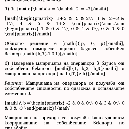
3) За [mathi]\lambda = \lambda_2 = -3[/mathi]
[math]\begin{pmatrix} -1+3 & -5 & 2\\ -1 & -2+3 &
-1\\ 4 & 5 & 1+3 \end{pmatrix}\sim...\sim
\begin{pmatrix} 1 & 0 & 1\\ 0 & 1 & 0\\ 0 & 0 & 0
\end{pmatrix}[/math]
Общото решение е [mathi](-p, 0, p)[/mathi],
откъдето намираме трети базисен собствен
вектор [mathi]b_3(-1,0,1)[/mathi]
б) Намерете матрицата на оператора в базиса от
собствени вектори [mathi]b_1, b_2, b_3[/mathi] и
матрицата на прехода [mathi]T_{e-b}[/mathi]
Решение
: Матрицата на оператора се получава от
собствените стойности по диагонал и останалите
елементи 0:
[math]A_b=\begin{pmatrix} -2 & 0 & 0\\ 0 & 3 & 0\\ 0
& 0 & -3 \end{pmatrix}[/math]
Матрицата на прехода се получава като запишем
координатите на собствените вектори по
стълбове: