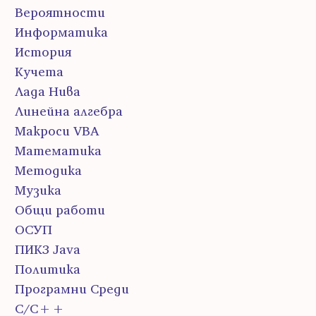
Вероятности
Информатика
История
Кучета
Лада Нива
Линейна алгебра
Макроси VBA
Математика
Методика
Музика
Общи работи
ОСУП
ПИК3 Java
Политика
Програмни Среди
С/С++