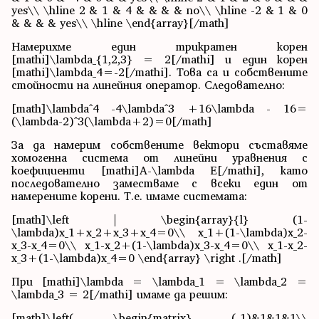
yes\\ \hline 2 & 1 & 4 & & & & no\\ \hline -2 & 1 & 0
& & & & yes\\ \hline \end{array}[/math]
Намерихме един трикратен корен
[mathi]\lambda_{1,2,3} = 2[/mathi] и един корен
[mathi]\lambda_4=-2[/mathi]. Това са и собствените
стойности на линейния оператор. Следователно:
[math]\lambda^4 -4\lambda^3 +16\lambda - 16=
(\lambda-2)^3(\lambda+2)=0[/math]
За да намерим собствените вектори съставяме
хомогенна система от линейни уравнения с
коефициенти [mathi]A-\lambda E[/mathi], като
последователно заместваме с всеки един от
намерените корени. Т.е. имаме системата:
[math]\left | \begin{array}{l} (1-
\lambda)x_1+x_2+x_3+x_4=0\\ x_1+(1-\lambda)x_2-
x_3-x_4=0\\ x_1-x_2+(1-\lambda)x_3-x_4=0\\ x_1-x_2-
x_3+(1-\lambda)x_4=0 \end{array} \right .[/math]
При [mathi]\lambda = \lambda_1 = \lambda_2 =
\lambda_3 = 2[/mathi] имаме да решим:
[math]\left( \begin{matrix} (-1)&1&1&1\\