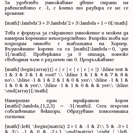
За удобство умножаваме двете страни на
равенството с -1, с което то разбира се не се
променя:
[math]\lambda^3+3\lambda^2+3\lambda+1=0[/math]
Това е формула за съкратено умножение и можем да
намерим корените непосредствено. Въпреки това ще
подходим отново с таблицата на Хорнер.
Възможните корени са са [mathi]\lambda=0, \pm
1[/mathi]. Проверката за 0 отпада, понеже
свободния член е различен от 0. Продължаваме:
[math]\begin{array}{| c | c | c | c | c | c |} \hline test &
1 & 3 & 3 & 1 & root? \\ \hline 1 & 1 & 4 & 7 & 8 &
no\\ \hline -1 & 1 & 2 & 1 & 0 & yes\\ \hline -1 & 1 &
1 & 0 & & yes\\ \hline -1 & 1 & 0 & & & yes\\ \hline
\end{array}[/math]
Намерихме един трикратен корен
[mathi]\lambda_{1,2,3} = -1[/mathi]. Сега търсим
собствените вектори. Образуваме хомогенната
система:
[math]\left( \begin{matrix} 2+1 & -1 & 2\\ 5 & -3+1
& 3\\ -1 & 0 & -2+1 \end{matrix} \right | \left.