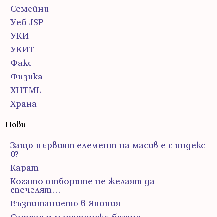
Семейни
Уеб JSP
УКИ
УКИТ
Факс
Физика
ХHTML
Храна
Нови
Защо първият елемент на масив е с индекс
0?
Карат
Когато отборите не желаят да
спечелят…
Възпитанието в Япония
Сатрап и маратонско бягане