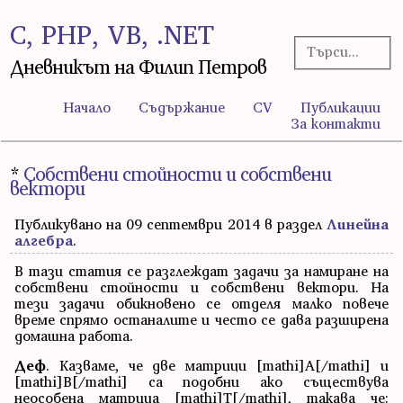
C, PHP, VB, .NET
Дневникът на Филип Петров
Начало
Съдържание
CV
Публикации
За контакти
*
Собствени стойности и собствени
вектори
Публикувано на 09 септември 2014 в раздел
Линейна
алгебра
.
В тази статия се разглеждат задачи за намиране на
собствени стойности и собствени вектори. На
тези задачи обикновено се отделя малко повече
време спрямо останалите и често се дава разширена
домашна работа.
Деф
. Казваме, че две матрици [mathi]A[/mathi] и
[mathi]B[/mathi] са подобни ако съществува
неособена матрица [mathi]T[/mathi], такава че: