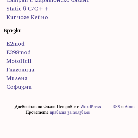
Static в C/C++
Кипчоге Кейно
Връзки
E2mod
E398mod
MotoHell
Глаголица
Милена
Софизми
Дневникът на Филип Петров е с
WordPress
RSS
и
Atom
Прочетете
правата за ползване