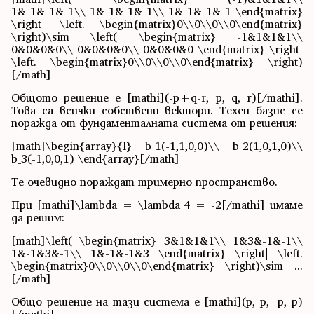
1&-1&-1&-1\\ 1&-1&-1&-1\\ 1&-1&-1&-1 \end{matrix}
\right| \left. \begin{matrix}0\\0\\0\\0\end{matrix}
\right)\sim \left( \begin{matrix} -1&1&1&1\\
0&0&0&0\\ 0&0&0&0\\ 0&0&0&0 \end{matrix} \right|
\left. \begin{matrix}0\\0\\0\\0\end{matrix} \right)
[/math]
Общото решение е [mathi](-p+q-r, p, q, r)[/mathi].
Това са всички собствени вектори. Техен базис се
поражда от фундаменталната система от решения:
[math]\begin{array}{l} b_1(-1,1,0,0)\\ b_2(1,0,1,0)\\
b_3(-1,0,0,1) \end{array}[/math]
Те очевидно пораждат тримерно пространство.
При [mathi]\lambda = \lambda_4 = -2[/mathi] имаме
да решим:
[math]\left( \begin{matrix} 3&1&1&1\\ 1&3&-1&-1\\
1&-1&3&-1\\ 1&-1&-1&3 \end{matrix} \right| \left.
\begin{matrix}0\\0\\0\\0\end{matrix} \right)\sim ...
[/math]
Общо решение на тази система е [mathi](p, p, -p, p)