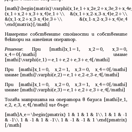
[math]\begin{matrix}\varphi(x_1e_1+x_2e_2+x_3e_3+x_4
(x_1+x_2+x_3+x_4)e_1+\\ &(x_1+x_2-x_3-x_4)e_2+\\
&(x_1-x_2+x_3-x_4)e_3+\\ &(x_1-x_2-x_3+x_4)e_4
\end{matrix}[/math]
Намерете собствените стойности и собствените
вектори на линейния оператор.
Решение
: При [mathi]x_1=1, x_2=0, x_3=0,
x_4=0[/mathi] имаме
[mathi]\varphi(e_1)=e_1+e_2+e_3+e_4[/mathi]
При [mathi]x_1=0, x_2=1, x_3=0, x_4=0[/mathi]
имаме [mathi]\varphi(e_2)=e_1+e_2-e_3-e_4[/mathi]
При [mathi]x_1=0, x_2=0, x_3=1, x_4=0[/mathi]
имаме [mathi]\varphi(e_3)=e_1+e_2+e_3+e_4[/mathi]
Тогава матрицата на оператора в базиса [mathi]e_1,
e_2, e_3, e_4[/mathi] ще бъде:
[math]A_e=\begin{pmatrix} 1 & 1 & 1 & 1\\ 1 & 1 & -1
& -1\\ 1 & -1 & 1 & -1\\ 1 & -1 & -1 & 1 \end{pmatrix}
[/math]