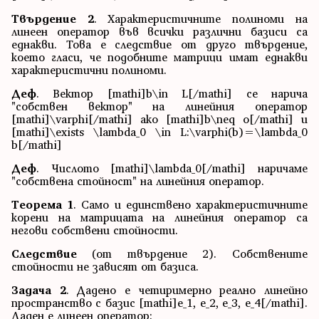
Твърдение 2
. Характеристичните полиноми на
линеен оператор във всички различни базиси са
еднакви. Това е следствие от друго твърдение,
което гласи, че подобните матрици имат еднакви
характеристични полиноми.
Деф
. Вектор [mathi]b\in L[/mathi] се нарича
"собствен вектор" на линейния оператор
[mathi]\varphi[/mathi] ако [mathi]b\neq o[/mathi] и
[mathi]\exists \lambda_0 \in L:\varphi(b)=\lambda_0
b[/mathi]
Деф
. Числото [mathi]\lambda_0[/mathi] наричаме
"собствена стойност" на линейния оператор.
Теорема 1
. Само и единствено характеристичните
корени на матрицата на линейния оператор са
негови собствени стойности.
Следствие
(от твърдение 2). Собствените
стойности не зависят от базиса.
Задача 2
. Дадено е четиримерно реално линейно
пространство с базис [mathi]e_1, e_2, e_3, e_4[/mathi].
Даден е линеен оператор: