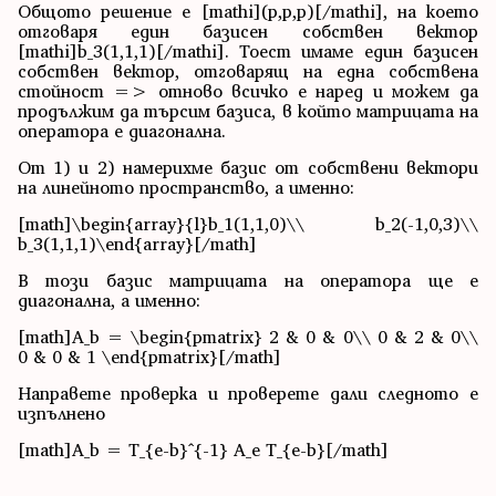
Общото решение е [mathi](p,p,p)[/mathi], на което
отговаря един базисен собствен вектор
[mathi]b_3(1,1,1)[/mathi]. Тоест имаме един базисен
собствен вектор, отговарящ на една собствена
стойност => отново всичко е наред и можем да
продължим да търсим базиса, в който матрицата на
оператора е диагонална.
От 1) и 2) намерихме базис от собствени вектори
на линейното пространство, а именно:
[math]\begin{array}{l}b_1(1,1,0)\\ b_2(-1,0,3)\\
b_3(1,1,1)\end{array}[/math]
В този базис матрицата на оператора ще е
диагонална, а именно:
[math]A_b = \begin{pmatrix} 2 & 0 & 0\\ 0 & 2 & 0\\
0 & 0 & 1 \end{pmatrix}[/math]
Направете проверка и проверете дали следното е
изпълнено
[math]A_b = T_{e-b}^{-1} A_e T_{e-b}[/math]