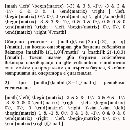
[math]\left( \begin{matrix} (-3) & 3 & -1\\ -3 & 3 &
-1\\ -3 & 3 & -1 \end{matrix} \right | \left.
\begin{matrix} 0\\ 0\\ 0 \end{matrix} \right )\sim\left(
\begin{matrix} -3 & 3 & -1\\ 0 & 0 & 0\\ 0 & 0 & 0
\end{matrix} \right | \left. \begin{matrix} 0\\ 0\\ 0
\end{matrix} \right )[/math]
Общото решение е [mathi](\frac{3p-q}{3}, p, q)
[/mathi], на което отговарят два базисни собствени
вектора [mathi]b_1(1,1,0)[/mathi] и [mathi]b_2(-1,0,3)
[/mathi]. Тоест имаме два базисни собствени
вектора отговарящи на две собствени стойности
=> можем да продължим да търсим базиса, в който
матрицата на оператора е диагонална.
2) При [mathi]\lambda_3=1[/mathi] решаваме
системата:
[math]\left( \begin{matrix} -2 & 3 & -1\\ -3 & 4 & -1\\
-3 & 3 & 0 \end{matrix} \right | \left. \begin{matrix}
0\\ 0\\ 0 \end{matrix} \right )\sim...\sim \left(
\begin{matrix} 1 & -1 & 0\\ 0 & 1 & -1\\ 0 & 0 & 0
\end{matrix} \right | \left. \begin{matrix} 0\\ 0\\ 0
\end{matrix}\right)[/math]