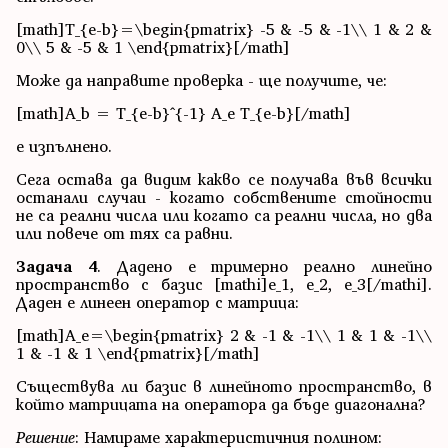
[math]T_{e-b}=\begin{pmatrix} -5 & -5 & -1\\ 1 & 2 &
0\\ 5 & -5 & 1 \end{pmatrix}[/math]
Може да направите проверка - ще получите, че:
[math]A_b = T_{e-b}^{-1} A_e T_{e-b}[/math]
e изпълнено.
Сега остава да видим какво се получава във всички
останали случаи - когато собствените стойности
не са реални числа или когато са реални числа, но два
или повече от тях са равни.
Задача 4
. Дадено е тримерно реално линейно
пространство с базис [mathi]e_1, e_2, e_3[/mathi].
Даден е линеен оператор с матрица:
[math]A_e=\begin{pmatrix} 2 & -1 & -1\\ 1 & 1 & -1\\
1 & -1 & 1 \end{pmatrix}[/math]
Съществува ли базис в линейното пространство, в
който матрицата на оператора да бъде диагонална?
Решение
: Намираме характеристичния полином: