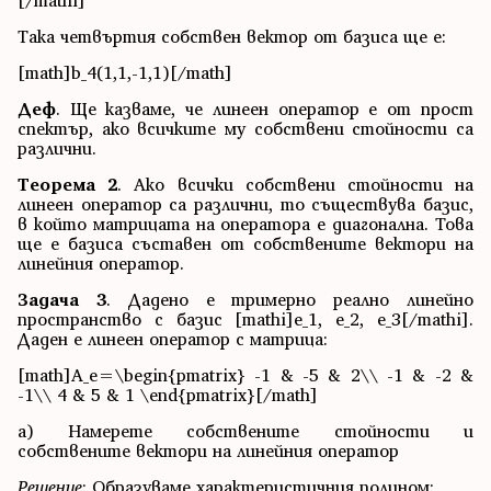
[/mathi]
Така четвъртия собствен вектор от базиса ще е:
[math]b_4(1,1,-1,1)[/math]
Деф
. Ще казваме, че линеен оператор е от прост
спектър, ако всичките му собствени стойности са
различни.
Теорема 2
. Ако всички собствени стойности на
линеен оператор са различни, то съществува базис,
в който матрицата на оператора е диагонална. Това
ще е базиса съставен от собствените вектори на
линейния оператор.
Задача 3
. Дадено е тримерно реално линейно
пространство с базис [mathi]e_1, e_2, e_3[/mathi].
Даден е линеен оператор с матрица:
[math]A_e=\begin{pmatrix} -1 & -5 & 2\\ -1 & -2 &
-1\\ 4 & 5 & 1 \end{pmatrix}[/math]
а) Намерете собствените стойности и
собствените вектори на линейния оператор
Решение
: Образуваме характеристичния полином: